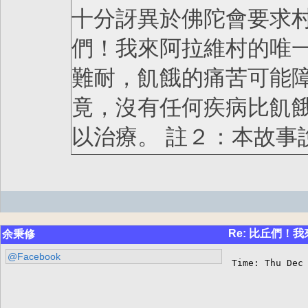
十分訝異於佛陀會要求
們！我來阿拉維村的唯
難耐，飢餓的痛苦可能
竟，沒有任何疾病比飢
以治療。 註２：本故
Re: 比丘們
余秉修
@Facebook
Time: Thu Dec