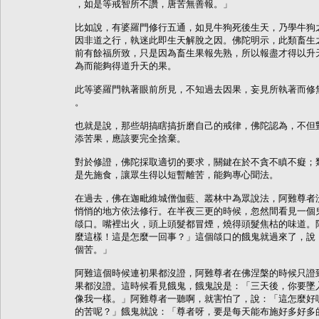
，如是等戒智所不讚，唐苦無善報。」

比如說，有婆羅門修行五通，如見牛狗死後生天，乃學牛狗之
因非道之行，執迷此即生天解脫之因。佛陀明示，此類畜生之
前有餘福所致，只是因為畜生果報先熟，所以報盡才得以升天
為而能夠得道升天的果。

此等婆羅門執著眼前所見，不知過去因果，妄見所執著而修無
。

也就是說，那些胡搞瞎搞折磨自己的戒律，佛陀認為，不但對
添苦果，應該要完全捨棄。

對於修證，佛陀採取適切的要求，關鍵在於不貪不瞋不癡；類
是先施食，讓眾生得以短暫離苦，能夠專心聞法。

在過去，佛在迦毗維城僧伽藍、叢林中為眾說法，阿難尊者沒
悄悄的地方依法修行。在半夜三更的時候，忽然間看見一個鬼
燄口。嘴裡出火，頭上頭髮都冒煙，燒得頭髮焦枯的味道。阿
麼這樣！這是怎麼一回事？」這個燄口的餓鬼就過來了，說：
個苦。」

阿難這個時候連初果都沒證，阿難尊者在佛涅槃的時候只證到
果都沒證。這時候看見餓鬼，餓鬼說是：「三天後，你要墜入
像我一樣。」阿難尊者一聽啊，就害怕了，說：「這怎麼好呢
的苦呢？」餓鬼就說：「尊者呀，要是每天能布施好多好多的