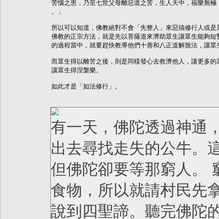
苦惱之患，乃至七世父母離惡道之苦，生人天中，福樂無極，
。」

所以可以知道，佛教絕對不會「先整人」來惡搞修行人或是眾
佛教的正宗方法，就是先以菩薩道來濟助眾生讓眾生能夠短暫
的過程當中，就要趕快教導他們十善和八正道解脫法，讓眾生
而眾生得以離苦之後，則是同樣發心去救濟他人，讓更多的眾
讓眾生得涅槃樂。

如此才是「如法修行」。
有一天，佛陀透過神通
出去尋找走失的公牛。
但佛陀卻要等那窮人。
食物，所以就請村民先拿
說到四聖諦。聽完佛陀