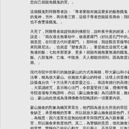
您自己就能免餓鬼的苦。」

這個餓鬼對阿難尊者說：「尊者要能布施這麼多的飯救餓鬼，
的鬼神，另外，再供養三寶，這樣子尊者您能延長壽命；我呢
也不會墜落餓鬼。」

天亮了，阿難尊者就趕快跑到佛那兒，說昨夜半夜的經過，求
說是：「我在過去無量劫中，做過婆羅門（好比是孔門中的人
個意思，在印度古代叫婆羅門。）那時候，我從觀音菩薩學的
來陀羅尼法』，也就是『變食真言』。要是能念這個咒七遍，
無邊的飯；七粒米那更多、更多！就能布施無量無邊的餓鬼。
飯。八部鬼神、亡魂、中陰身、天人都能供得到。因為救度這
壽。」

現代寺院中所舉行的施放蒙山的方式有兩種，即大蒙山和小蒙
法事，稱為放大蒙山。在施放大蒙山的時候，法壇上供置佛像
設孤魂台供「十方法界六道群靈之位」。恭請有德行的高僧主
，大眾誦經咒，直示唯心法門，令群靈受持三皈，禮佛拜懺，
寺院道場每天晚課時，亦以《蒙山施食儀》為日誦常規，施食
山，蒙山由此便成為漢傳佛教寺院晚課的一項重要內容。

蒙山施食的對象為幽冥界眾生，他們因為過去生所造的罪惡，
食缺乏，承受種種的苦事，所以就放大蒙山施食超拔他們，而
，為報恩：因六道眾生從無始劫來常與我們互為六親眷屬，不
苦，所以施食來救度他們。其二，為警惕的意思，借此施食法
的苦楚，警惕自己的起心動念、言行舉止，不造惡業，以免沉