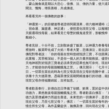
，蒙山施食就是期以大悲心，借佛、法、僧的力量，使六道眾
聞法、懺悔，增長善根，共成佛道。

再看看另外一個佛教的故事：

「神通第一」的目犍連尊者證得阿羅漢果，得六種神通時（天
、宿命通、漏盡通、神足通），便想度化現世父母，以報哺育
天眼通尋找母親，結果看見亡母墮於餓鬼道受苦，形貌憔悴，
般細小。

尊者見狀，十分不捨，立刻取缽盛了飯菜，以神通力奉養母親
裡放時，飯菜即化成了火焰！尊者大驚，悲痛涕泣，前去請示
佛陀對尊者說：「你的母親在世時曾經毀謗三寶，不信因果正
此業報，其罪根深結，不是你一個人的力量所能救拔。儘管你
天地神祇對於毀謗三寶者必須承受的惡果也無可奈何。現在唯
力，才能使你的母親脫離餓鬼之苦。」佛又開示：「七月十五
日，一切眾生當在此時為七世父母及現在父母於危難中者，設
供養十方大德眾僧。憑藉眾僧安居期間精進修行的功德，能拔
現世父母亦得福樂綿延，吉祥如意。」

尊者歡喜奉行，於僧自恣日準備了珍餚、鮮果，置於盆中供養
功德力，果然救拔母親脫離餓鬼之苦。尊者歡喜白佛言：「弟
德力及眾僧威神力而超生善道。未來世的一切佛弟子，是否也
現在父母，乃至七世父母？」佛言：「一切眾生當於每年的七
憶念所生父母，為作盂蘭盆供，施佛及僧，回向現在父母，壽