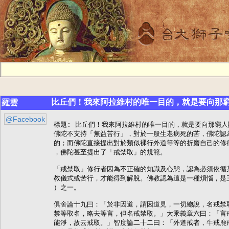
比丘們！我來阿拉維村的唯一目的，就是要向那
羅雲
@Facebook
標題: 比丘們！我來阿拉維村的唯一目的，就是要向那窮
佛陀不支持「無益苦行」，對於一般生老病死的苦，佛陀認為
的；而佛陀直接提出對於類似裸行外道等等的折磨自己的修行
，佛陀甚至提出了「戒禁取」的規範。

「戒禁取」修行者因為不正確的知識及心態，認為必須依循某
教儀式或苦行，才能得到解脫。佛教認為這是一種煩惱，是三
）之一。

俱舍論十九曰：「於非因道，謂因道見，一切總說，名戒禁取
禁等取名，略去等言，但名戒禁取。」大乘義章六曰：「言戒
能淨，故云戒取。」智度論二十二曰：「外道戒者，牛戒鹿戒