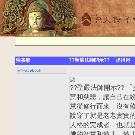
??聖嚴法師開示?? 「提得起
張演學
@Facebook
??聖嚴法師開示??
慧和慈悲，讓自己在
慧從修行而來，沒有
說穿了就是老老實實的
人格的完成者，也就
佛的智慧和慈悲。慈