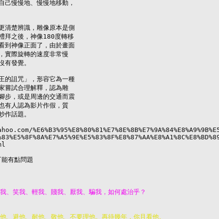
自己慢慢地、慢慢地移動，

更清楚辨識，雕像原本是側

拜之後，神像180度轉移

看到神像正面了，由於畫面

，實際旋轉的速度非常慢

沒有發覺。

王的詛咒」，形容它為一種

家嘗試合理解釋，認為雕

腳步，或是周邊的交通而震

也有人認為影片作假，質

炒作話題。

ahoo.com/%E6%B3%95%E8%80%81%E7%8E%8B%E7%9A%84%E8%A9%9B%E5
%83%E5%8F%8A%E7%A5%9E%E5%83%8F%E8%87%AA%E8%A1%8C%E8%BD%89
l

可能有點問題
