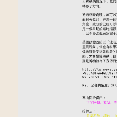
人移動的情況下，竟然
轉移了方向。

透過縮時處理，就可以
面對著鏡頭，經過一個禮
角度，鏡頭前已經可以
是一個星期的縮時攝影
，以至於參觀民眾完全
英國媒體紛紛以「法老
靈異現象，但也有科學
像應該是受到參觀者的
動，才會慢慢轉動，但
疑是博物館為了宣傳而
http://tw.news.y
-%E5%8F%A4%E5%9F
%95-015311769.htm
Ps. 記者的角度計算
--
