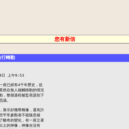
您有新信
自行轉動
4日 上午9:53

一座已經有4千年歷史，從

竟然在無人碰觸移動的情況

動，整個過程被監視器拍下

議。

，展示好幾尊雕像，還有許

些平常參觀者不能隨意碰

了離奇的變化，有一座立著

出土的神像，神像在沒有
