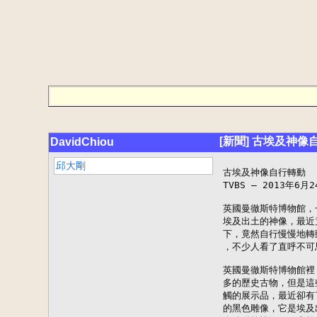
[新聞] 古埃及神像
DavidChiou
邱大剛
古埃及神像自行轉動

TVBS – 2013年6月2
英國曼徹斯特博物館，
埃及出土的神像，最近
下，竟然自行慢慢地轉
，不少人看了直呼不可思
英國曼徹斯特博物館裡
多的歷史古物，但是這
觸的展示品，最近卻有
的黑色雕像，它是埃及