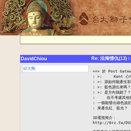
Re: 法海情仇(13
DavidChiou
邱大剛
==> 於 Post Gate
: >:     Ken
: >: 源如何能產
: >: 藍色源出來
: >: 是方向搞錯了
:     在不考慮其
: 一個能發出綠色波
: 來產生紅、藍光？

3D電視簡介：

http://0rz.tw/DVX