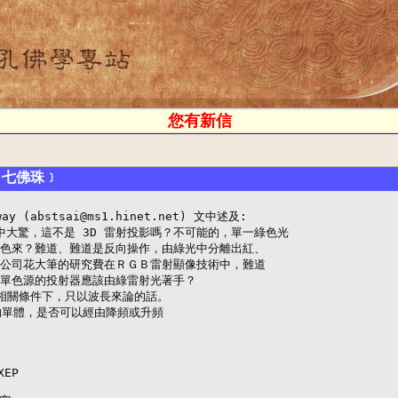
您有新信
)﹝七佛珠﹞
way (abstsai@ms1.hinet.net) 文中述及:

t 心中大驚，這不是 3D 雷射投影嗎？不可能的，單一綠色光

生彩色來？難道、難道是反向操作，由綠光中分離出紅、

嗎？公司花大筆的研究費在ＲＧＢ雷射顯像技術中，難道

？單色源的投射器應該由綠雷射光著手？

他相關條件下，只以波長來論的話。

的單體，是否可以經由降頻或升頻

EP
