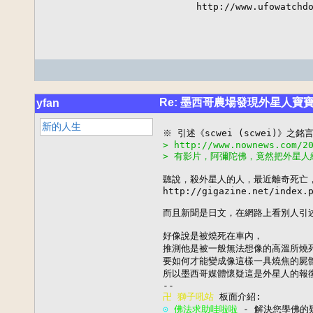
      http://www.ufowatchd
Re: 墨西哥農場發現外星人
yfan
新的人生
> http://www.nownews.com/2
> 有影片，阿彌陀佛，竟然把外星人給
聽說，殺外星人的人，最近離奇死亡，
http://gigazine.net/index.p
而且新聞是日文，在網路上看別人引述
好像說是被燒死在車內，

推測他是被一般無法想像的高溫所燒死
要如何才能變成像這樣一具燒焦的屍體
所以墨西哥媒體懷疑這是外星人的報
卍 
獅子吼站
⊙ 
佛法求助哇啦啦