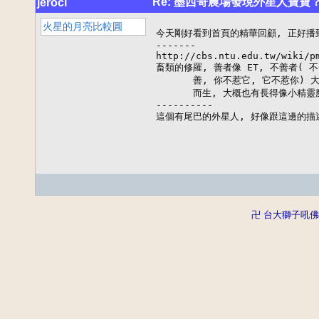
Re: 墨西哥農場發現外星人寶
jeroci
火星的月亮比較圓
今天剛好看到首頁的精華回顧, 正好播
-------

http://cbs.ntu.edu.tw/wiki/p
畜類的修羅, 善者像 ET, 不善者( 不
　　　　善, 你不惹它, 它不惹你) 
　　　　而生, 大概也有長得像小精靈魔
----------

這個有尾巴的外星人, 好像跟這邊的描述
卍 台大獅子吼