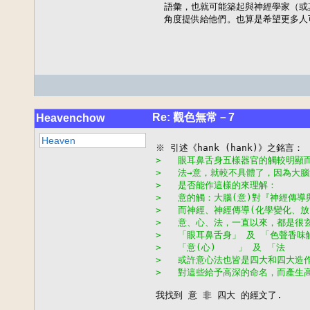
  語彙，也就可能築起與神經學家（或
  角度提供給他們。也算是希望更多人可
Re: 觀色無常－7
Heavenchow
Heaven
>   眼耳鼻舌身五樣器官的觸較明顯
>   法→意，就較不具體了，因為大
>   是否能作這樣的來理解：
>   意的觸：大腦(意)對『神經傳導
>   而神經、神經傳導(化學變化、
>   意、心、法，一直以來，都是很
>   「眼耳鼻舌身」 及 「色聲香
>   「意(心)    」 及 「法  
>   或許意心法也皆是四大和四大造
>   對這些給予高深的命名，而產生
我找到 意 非 四大 的經文了.
