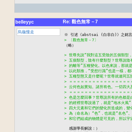
Re: 觀色無常－7
belleyyc
烏龜慢走
> 〔觀色無常－7〕

（略）

> 世尊先說“我對這五受陰的五個類型
> 五個類型，陰有什麼類型？世尊說陰
> 的離等”五種變化。以色來說，那就
> 以此類推，“受想行識”也是一樣，
> 五種型態又是什麼呢？世尊就連同五
> ＝＝＝＝＝＝＝＝＝＝＝＝＝＝＝＝
> 云何色如實知。諸所有色。一切四大
> ＝＝＝＝＝＝＝＝＝＝＝＝＝＝＝＝
> 色是怎麼回事？世尊說所有的色都是
> 的經裡世尊說過了，就是“地水火風
> 四大元素和它們的變化所造成的，變
> 為（命名為）“色”，也就是“名色
> 和它們組成的物體是可見的，所以宇
  感謝學長解說：）
