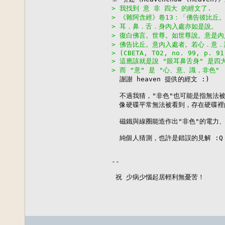
> 我找到 意 非 四大 的經文了.
> 《雜阿含經》卷13：「佛告彼比丘
> 耳．鼻．舌．身內入處亦如是說。
> 復白佛言。世尊。如世尊說。意是
> 佛告比丘。意內入處者。若心．意
> (CBETA, T02, no. 99, p. 91
> 這應該就是說 "眼耳鼻舌身" 是四
> 而 "意" 是 "心、意、識，非色"

  謝謝 heaven 提供的經文 :)

  不過我猜，"非色"也可能是指無法
  像硬碟平常無法被看到，存在硬碟裡
  磁鐵與線圈能造作出"非色"的電力
  純個人猜測，也許是錯誤的見解 :Q

--

 祝 少病少惱起居輕利無憂苦！