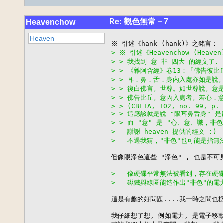
Re: 觀色無常－7
Heavenchow
Heaven
> ※ 引述《Heavenchow (Heav
> > 我找到 意 非 四大 的經文了.
> > 《雜阿含經》卷13：「佛告彼
> > 耳．鼻．舌．身內入處亦如是說
> > 復白佛言。世尊。如世尊說。意
> > 佛告比丘。意內入處者。若心
> > (CBETA, T02, no. 99, p. 
> > 這應該就是說 "眼耳鼻舌身" 
> > 而 "意" 是 "心、意、識，非色
>   謝謝 heaven 提供的經文 :)
>   不過我猜，"非色"也可能是指
但像眼淨色這些 "淨色" , 也是不可
>   像硬碟平常無法被看到，存在硬
>   磁鐵與線圈能造作出"非色"的
這是有趣的好問題....我一時之間也楞住
我仔細想了想, 例如電力, 是電子移動