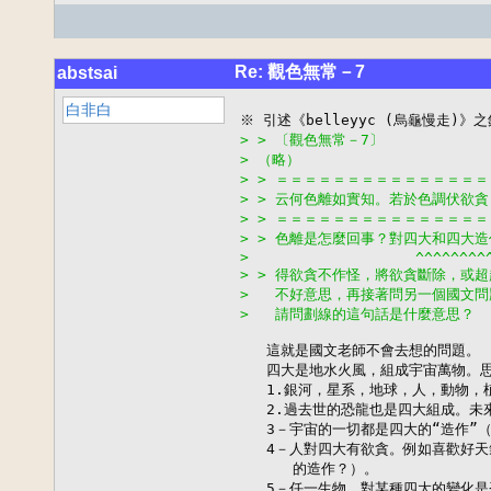
Re: 觀色無常－7
abstsai
白非白
> > 〔觀色無常－7〕
> （略）
> > ＝＝＝＝＝＝＝＝＝＝＝＝＝＝
> > 云何色離如實知。若於色調伏欲
> > ＝＝＝＝＝＝＝＝＝＝＝＝＝＝
> > 色離是怎麼回事？對四大和四大
>                   ^^^^^^^^
> > 得欲貪不作怪，將欲貪斷除，或
>   不好意思，再接著問另一個國文問
>   請問劃線的這句話是什麼意思？
   這就是國文老師不會去想的問題。

   四大是地水火風，組成宇宙萬物。思
   1.銀河，星系，地球，人，動物，
   2.過去世的恐龍也是四大組成。未來的
   3－宇宙的一切都是四大的“造作”（
   4－人對四大有欲貪。例如喜歡好
      的造作？）。

   5－任一生物，對某種四大的變化