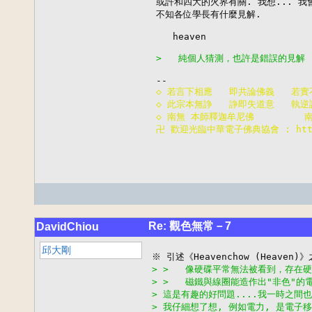
或許和四大的火界有關. 我想... 我會
不知各位學長有什麼見解.

   heaven

>   純個人猜測，也許是錯誤的見解 
◇ 若言下相應   即共論佛義   若實
◇ 此宗本無諍   諍即失道意   執逆
◇ 南無 本師釋迦牟尼佛        
卍 歡迎光臨中華電子佛典協會 : http:/
Re: 觀色無常－7
DavidChiou
邱大剛
> >   像硬碟平常無法被看到，存
> >   磁鐵與線圈能造作出"非色"
> 這是有趣的好問題....我一時之間也
> 我仔細想了想, 例如電力, 是電子