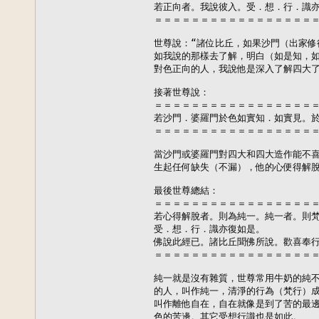
若正向者。我說彼入。受．想．行．識亦
＝＝＝＝＝＝＝＝＝＝＝＝＝＝＝＝＝＝
世尊說：“諸位比丘，如果沙門（出家修
如我說的那樣去了解，明白（如是知，如
對色正向的人，我說他是深入了解四大了
接著世尊說：

＝＝＝＝＝＝＝＝＝＝＝＝＝＝＝＝＝＝
若沙門．婆羅門於色如實知．如實見。於
＝＝＝＝＝＝＝＝＝＝＝＝＝＝＝＝＝＝
當沙門或婆羅門對四大和四大造作能不喜
生起任何缺失（不漏），他的心便得解脫
最後世尊總結：

＝＝＝＝＝＝＝＝＝＝＝＝＝＝＝＝＝＝
若心得解脫者。則為純一。純一者。則梵
受．想．行．識亦復如是。

佛說此經已。諸比丘聞佛所說。歡喜奉行
＝＝＝＝＝＝＝＝＝＝＝＝＝＝＝＝＝＝
純一就是沒有雜質，世尊常用牛奶的純不
的人，叫作純一，清淨的行為（梵行）成
叫作離他自在，自在就像是到了苦的最邊
色的苦邊。其它受想行識也是如此。
