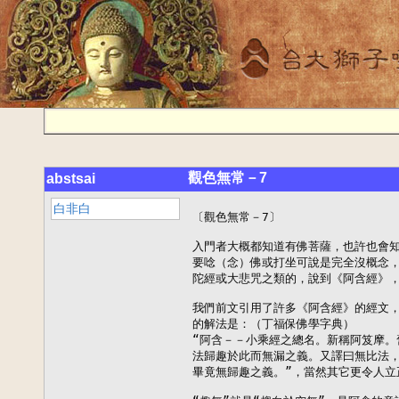
觀色無常－7
abstsai
白非白
〔觀色無常－7〕

入門者大概都知道有佛菩薩，也許也會知
要唸（念）佛或打坐可說是完全沒概念，
陀經或大悲咒之類的，說到《阿含經》，絕
我們前文引用了許多《阿含經》的經文，
的解法是：（丁福保佛學字典）

“阿含－－小乘經之總名。新稱阿笈摩。
法歸趣於此而無漏之義。又譯曰無比法，
畢竟無歸趣之義。”，當然其它更令人立