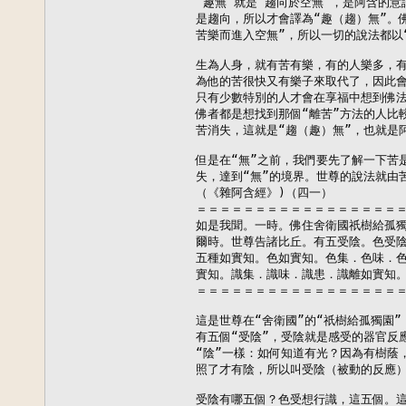
“趣無”就是“趨向於空無”，是阿含的意
是趨向，所以才會譯為“趣（趨）無”。
苦樂而進入空無”，所以一切的說法都以“
生為人身，就有苦有樂，有的人樂多，有
為他的苦很快又有樂子來取代了，因此會
只有少數特別的人才會在享福中想到佛法
佛者都是想找到那個“離苦”方法的人比
苦消失，這就是“趨（趣）無”，也就是阿
但是在“無”之前，我們要先了解一下苦
失，達到“無”的境界。世尊的說法就由
（《雜阿含經》)（四一）

＝＝＝＝＝＝＝＝＝＝＝＝＝＝＝＝＝＝
如是我聞。一時。佛住舍衛國祇樹給孤獨
爾時。世尊告諸比丘。有五受陰。色受陰
五種如實知。色如實知。色集．色味．色
實知。識集．識味．識患．識離如實知。
＝＝＝＝＝＝＝＝＝＝＝＝＝＝＝＝＝＝
這是世尊在“舍衛國”的“祇樹給孤獨園”
有五個“受陰”，受陰就是感受的器官反
“陰”一樣：如何知道有光？因為有樹蔭
照了才有陰，所以叫受陰（被動的反應）
受陰有哪五個？色受想行識，這五個。這