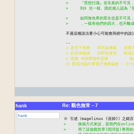
>     『受想行識』並非真的不可
>     到X 光一樣。因此個人認為
>     如同無色界的眾生也是不可
>     ，一樣有他們的四大，也不離
不過這種說法要小心可能會與經中的說法
◇ 若言下相應   即共論佛義   若實
◇ 此宗本無諍   諍即失道意   執逆
◇ 南無 本師釋迦牟尼佛         
卍 歡迎光臨中華電子佛典協會 : http:/
Re: 觀色無常－7
hank
hank
>     換個方式來說，當我們在onli
>     用了該遊戲世界(閻浮提)專用的