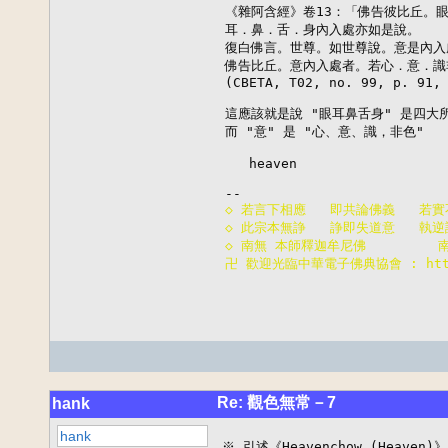
《雜阿含經》卷13：「佛告彼比丘。眼
耳．鼻．舌．身內入處亦如是說。

復白佛言。世尊。如世尊說。意是內入
佛告比丘。意內入處者。若心．意．識
(CBETA, T02, no. 99, p. 91, 
這應該就是說 "眼耳鼻舌身" 是四大所
而 "意" 是 "心、意、識，非色"

   heaven

◇ 若言下相應   即共論佛義   若實
◇ 此宗本無諍   諍即失道意   執逆
◇ 南無 本師釋迦牟尼佛        
卍 歡迎光臨中華電子佛典協會 : http:
Re: 觀色無常－7
hank
hank