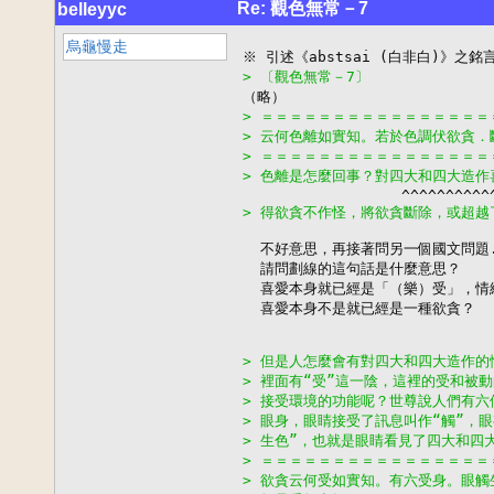
Re: 觀色無常－7
belleyyc
烏龜慢走
> 〔觀色無常－7〕
> ＝＝＝＝＝＝＝＝＝＝＝＝＝＝＝
> 云何色離如實知。若於色調伏欲貪
> ＝＝＝＝＝＝＝＝＝＝＝＝＝＝＝
> 色離是怎麼回事？對四大和四大造作
> 得欲貪不作怪，將欲貪斷除，或超越
  不好意思，再接著問另一個國文問題..
  請問劃線的這句話是什麼意思？

  喜愛本身就已經是「（樂）受」，情緒
  喜愛本身不是就已經是一種欲貪？

> 但是人怎麼會有對四大和四大造作
> 裡面有“受”這一陰，這裡的受和被
> 接受環境的功能呢？世尊說人們有六
> 眼身，眼睛接受了訊息叫作“觸”，
> 生色”，也就是眼睛看見了四大和四
> ＝＝＝＝＝＝＝＝＝＝＝＝＝＝＝
> 欲貪云何受如實知。有六受身。眼