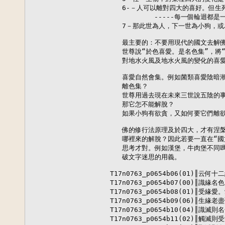
   6-－人可以離對四大的喜好。但生
           -----每一個輪迴都
   7－那此世為人，下一世為小狗，
   最主要的：不要用現代的國文去解
   世尊說“於色喜愛。是名色集”，將“
   對地水火風及地水火風的變化的喜愛
   喜愛自然會集。例如菌類喜愛陰暗
   離色集？

   世尊用過去現在未來三世說五陰的事
   那它怎不能解脫？

   如果小狗有欲貪，又如何要它們離欲
   佛的修行法原理及於四大，才有涅
   哪裡來的解脫？因此若要一直在“國
   思考才對。例如漢堡，牛肉堡不同
   破文字迷思的用義。

T17n0763_p0654b06(01)║
T17n0763_p0654b07(00)║
T17n0763_p0654b08(01)║受
T17n0763_p0654b09(06)║
T17n0763_p0654b10(04)║
T17n0763_p0654b11(02)║