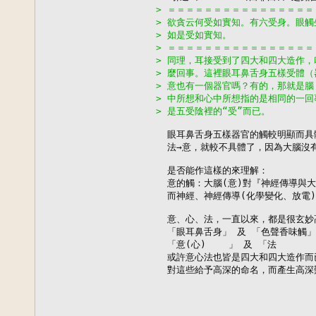
> ＝＝＝＝＝＝＝＝＝＝＝＝＝＝＝
> 欲貪云何受如實知。有六受身。眼
> 如是受如實知。
> ＝＝＝＝＝＝＝＝＝＝＝＝＝＝＝
> 同理，耳接受到了四大和四大造作
> 麼回事。這裡眼耳鼻舌身五樣受體
> 意也有一個器官嗎？有的，那就是
> 中所想和心中所想指的是相同的一
> 是五受陰裡的“受”而已。
  眼耳鼻舌身五樣器官的觸較明顯而具體
  法→意，就較不具體了，因為大腦沒
  是否能作這樣的來理解：

  意的觸：大腦(意)對『神經傳導與大
  而神經、神經傳導(化學變化、放電
  意、心、法，一直以來，都是很玄妙
  「眼耳鼻舌身」 及 「色聲香味觸」
  「意(心)    」 及 「法     
  或許意心法也皆是四大和四大造作而
  對這些給予高深的命名，而產生高深