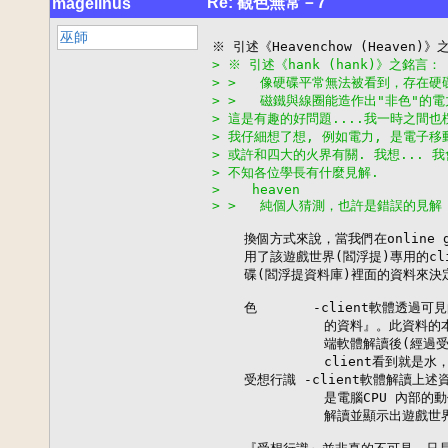
Re: 觀色無常－7
magelinus
巫師
> ※ 引述《hank (hank)》之銘言：
> >   像硬碟平常無法被看到，存在
> >   磁鐵與線圈能造作出"非色"
> 這是有趣的好問題....我一時之間也楞
> 我仔細想了想, 例如電力, 是電子移
> 或許和四大的火界有關. 我想... 我
> 不知各位學長有什麼見解.
>    heaven
> >   純個人猜測，也許是錯誤的見解 
    換個方式來說，當我們在online
    用了該遊戲世界(閻浮提)專用的cl
    碟(閻浮提資料庫)裡面的資料來決
    色       -client軟體透
              的資料』。此資料
              端軟體解讀後(
              client看到就是
    受想行識 -client軟體解讀上
              是電腦CPU 內部
              解讀並顯示出遊戲