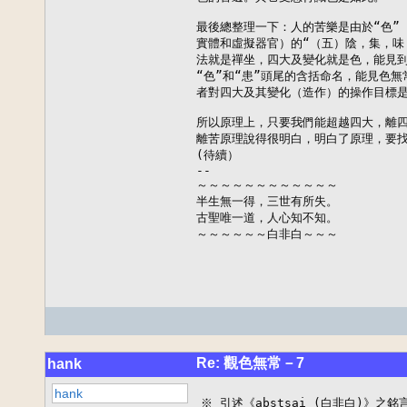
最後總整理一下：人的苦樂是由於“色”（
實體和虛擬器官）的“（五）陰，集，味
法就是禪坐，四大及變化就是色，能見到
“色”和“患”頭尾的含括命名，能見色無
者對四大及其變化（造作）的操作目標是
所以原理上，只要我們能超越四大，離四
離苦原理說得很明白，明白了原理，要找
(待續）

--

～～～～～～～～～～～～

半生無一得，三世有所失。

古聖唯一道，人心知不知。

～～～～～～白非白～～～
Re: 觀色無常－7
hank
hank