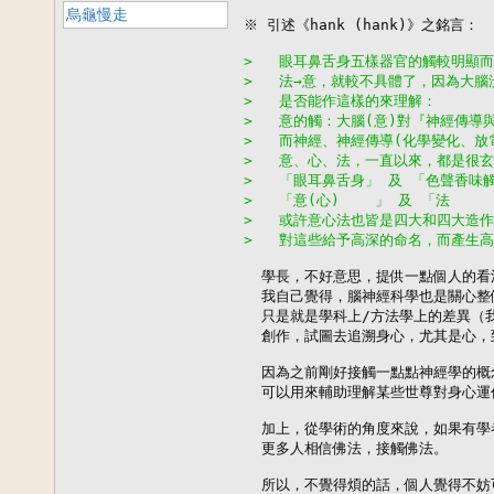
烏龜慢走
※ 引述《hank (hank)》之銘言：

>   眼耳鼻舌身五樣器官的觸較明顯而
>   法→意，就較不具體了，因為大
>   是否能作這樣的來理解：
>   意的觸：大腦(意)對『神經傳導
>   而神經、神經傳導(化學變化、
>   意、心、法，一直以來，都是很
>   「眼耳鼻舌身」 及 「色聲香
>   「意(心)    」 及 「法  
>   或許意心法也皆是四大和四大造
>   對這些給予高深的命名，而產生高
  學長，不好意思，提供一點個人的看法
  我自己覺得，腦神經科學也是關心整
  只是就是學科上/方法學上的差異（
  創作，試圖去追溯身心，尤其是心，
  因為之前剛好接觸一點點神經學的概
  可以用來輔助理解某些世尊對身心運
  加上，從學術的角度來說，如果有學
  更多人相信佛法，接觸佛法。

  所以，不覺得煩的話，個人覺得不妨