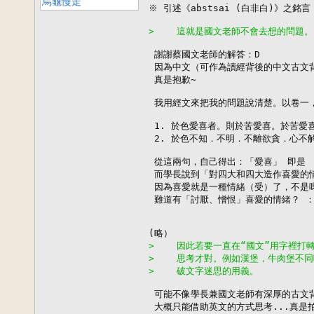
烏龜慢走
※ 引述《abstsai (白非白)》之銘言：
>    這就是國文老師不會去想的問題。
 謝謝蔡國文老師的解答：D 

 因為中文（可作為讀經背後的中文古文背
 真是抱歉~ 

 我用經文來把我的問題說清楚。以卷一，
 1. 於色愛喜者。則於苦愛喜。於苦愛
 2. 於色不知．不明．不離欲貪．心不解
 從這兩句，自己得出：「愛喜」 即是 
 而學長說到「對四大和四大造作喜愛的情
 因為喜愛就是一種情緒（受）了，不是嗎
 難道有「討厭、憎恨」喜愛的情緒？ ：P
>    因此若要一直在“國文”用字裡
>    思考才對。例如漢堡，牛肉堡不
>    破文字迷思的用義。
 可能不像學長兼國文老師有深厚的古文
 大概只能借助英文的方式思考...真是拍sa