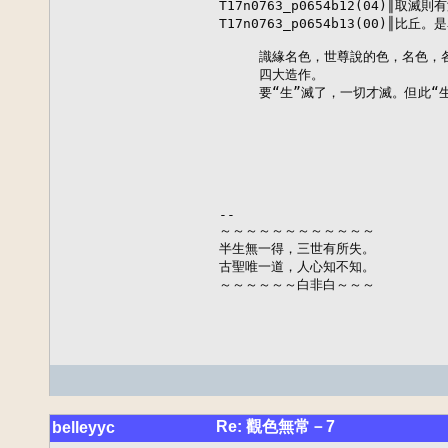
T17n0763_p0654b12(04)║
T17n0763_p0654b13(00)║比丘
     識緣名色，世尊說的色，名色
     四大造作。

     要“生”滅了，一切才滅。但此“
--

～～～～～～～～～～～～

半生無一得，三世有所失。

古聖唯一道，人心知不知。

～～～～～～白非白～～～
Re: 觀色無常－7
belleyyc