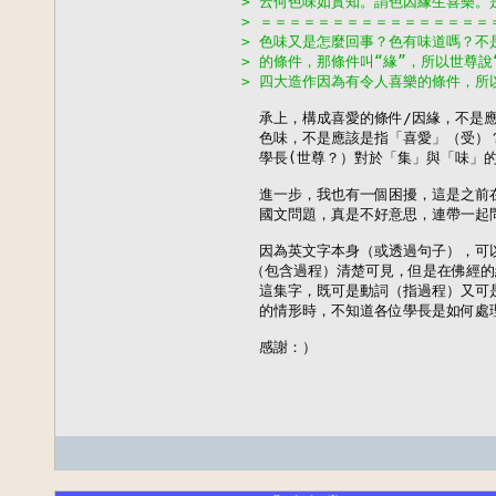
> 云何色味如實知。謂色因緣生喜樂。
> ＝＝＝＝＝＝＝＝＝＝＝＝＝＝＝＝
> 色味又是怎麼回事？色有味道嗎？不
> 的條件，那條件叫“緣”，所以世尊
> 四大造作因為有令人喜樂的條件，所
  承上，構成喜愛的條件/因緣，不是應
  色味，不是應該是指「喜愛」（受）？
  學長(世尊？）對於「集」與「味」
  進一步，我也有一個困擾，這是之前
  國文問題，真是不好意思，連帶一起
  因為英文字本身（或透過句子），可
 （包含過程）清楚可見，但是在佛經的
  這集字，既可是動詞（指過程）又可
  的情形時，不知道各位學長是如何處理
  感謝：）