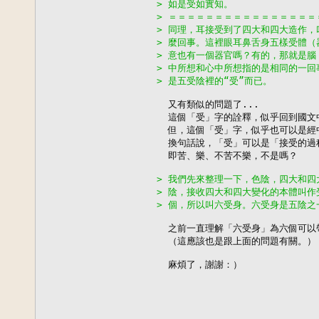
> 如是受如實知。
> ＝＝＝＝＝＝＝＝＝＝＝＝＝＝＝
> 同理，耳接受到了四大和四大造作
> 麼回事。這裡眼耳鼻舌身五樣受體
> 意也有一個器官嗎？有的，那就是
> 中所想和心中所想指的是相同的一
> 是五受陰裡的“受”而已。
  又有類似的問題了...

  這個「受」字的詮釋，似乎回到國文
  但，這個「受」字，似乎也可以是經
  換句話說，「受」可以是「接受的過
  即苦、樂、不苦不樂，不是嗎？

> 我們先來整理一下，色陰，四大和
> 陰，接收四大和四大變化的本體叫
> 個，所以叫六受身。六受身是五陰
  之前一直理解「六受身」為六個可以
  （這應該也是跟上面的問題有關。）

  麻煩了，謝謝：）