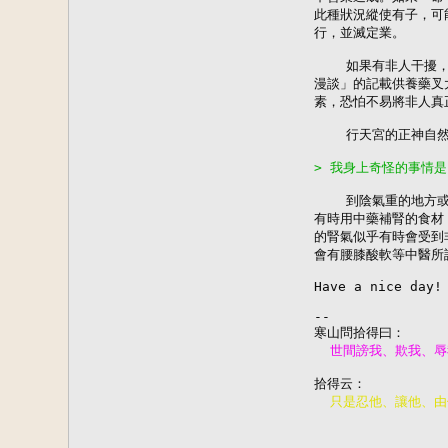
此種狀況縱使有子，可
行，並滅定業。

    如果有非人干擾
漫談」的記載供養藥叉
素，恐怕不易將非人真
    行天宮的正神自
> 我身上奇怪的事情
    到陰氣重的地方
有時用中藥補腎的食材
的腎氣似乎有時會受到
會有腰膝酸軟等中醫所
Have a nice day!

--
