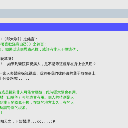
(學著喜歡滿意自己)》之銘言：
避邪。如果以這個思路來推，或許有非人干擾懷孕，
什麼草呀?

到哪拔?  如果到醫院探視病人，是不是帶這種草在身上會又用？

一家人去醫院探視親戚，我媽要我們拔路邊的葉子放在身上

疑惑@@.....

地方或是撞到非人可能會腰酸，此時曬太陽會有用。
食材（山藥等）可能也會有用。個人的猜測是人
受到非人的陰氣干擾，在陰的地方太久，有的人
醫所謂腎虛的現象。
y!
是上知天文，下知醫理...cc....:P