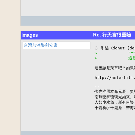
Re: 行天宮很靈驗
images
台灣加油樂利安康
>             ^^
>             
這應該是茉草吧？如果
http://nefertiti.
--

佛光注照本命元辰，災
南無藥師琉璃光如來。
人如少水魚，斯有何樂
千處祈求千處應，苦海