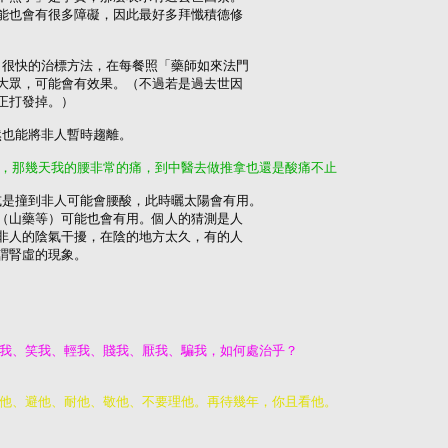
能也會有很多障礙，因此最好多拜懺積德修

，很快的治標方法，在每餐照「藥師如來法門

大眾，可能會有效果。（不過若是過去世因

正打發掉。）

然也能將非人暫時趨離。

是，那幾天我的腰非常的痛，到中醫去做推拿也還是酸痛不止
或是撞到非人可能會腰酸，此時曬太陽會有用。

（山藥等）可能也會有用。個人的猜測是人

非人的陰氣干擾，在陰的地方太久，有的人

謂腎虛的現象。
