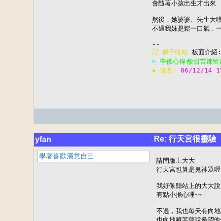
會隨著小孩出生才出來

然後，她婆婆、先生大嘆
不過我妹是鬆一口氣，一
卍 
獅子吼站
⊙ 
學佛心得‧酸甜苦辣留
◆ 修改: 
06/12/14 1
Re: 行天宮很靈驗
yfan
學著喜歡滿意自己
請問版上大大

行天宮也算是鬼神眾喔?
我好像聽站上的大大說
有點小擔心哩~~

不過，我也每天有向地
也向地藏菩薩說希望他