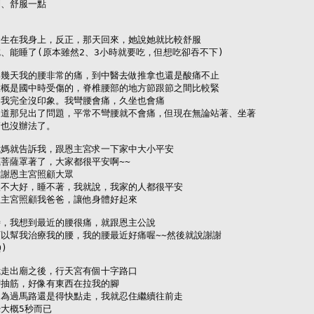
、舒服一點



生在我身上，反正，那天回來，她說她就比較舒服

、能睡了(原本雖然2、3小時就要吃，但想吃卻吞不下)

幾天我的腰非常的痛，到中醫去做推拿也還是酸痛不止

概是國中時受傷的，脊椎腰部的地方節跟節之間比較緊

我完全沒印象。我彎腰會痛，久坐也會痛

道那兒出了問題，平常不彎腰就不會痛，但現在無論站著、坐著

也沒辦法了。

媽就告訴我，跟恩主宮求一下家中大小平安

菩薩罩著了，大家都很平安啊~~

謝恩主宮照顧大眾

不大好，睡不著，我就說，我家的人都很平安

主宮照顧我爸爸，讓他身體好起來

，我想到最近的腰很痛，就跟恩主公說

以幫我治療我的腰，我的腰最近好痛喔~~然後就說謝謝



走出廟之後，行天宮有個十字路口

抽筋，好像有東西在拉我的腳

為過馬路還是得快點走，我就忍住繼續往前走

大概5秒而已
