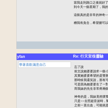
當我走到路口之後就好了
到今天一個星期了，我的
這個真的是非常的神奇~~
糟我有貪念，希望腰可以
Re: 行天宮很靈驗
yfan
學著喜歡滿意自己
忘了說

前文說她婆婆說求一個小
其實她婆婆希望的是雙胞胎
那時候我還笑說，那有可
可是因為她婆婆生了一對
而我妹的先生非常疼兩個
神奇的是，我妹竟然懷雙胞
只是~~去照超音波時，
之前一直出血，可能就是