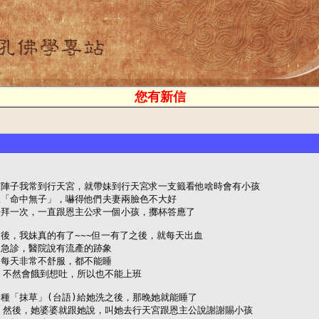
您有新信
陣子我常到行天宮，就帶妹到行天宮求一支籤看他啥時會有小孩

「命中無子」，嚇得他們夫妻兩臉色不大好

拜一次，一直跟恩主公求一個小孩，擲杯答應了

後，我妹真的有了~~~但一有了之後，就每天出血

急診，醫院說有流產的跡象

每天非常不舒服，都不能睡

，不然會餓到想吐，所以也不能上班

種「抹草」(台語)給她洗之後，那晚她就能睡了

。然後，她婆婆就跟她說，叫她去行天宮跟恩主公說謝謝賜小孩
