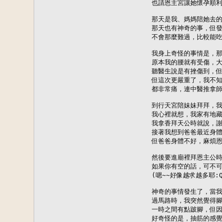
也請恩主宮讓她懷孕順利
那天是我、媽媽陪她去的
那天也有神奇的事，但發
不會那麼難過，比較能吃
我身上奇怪的事情是，那
原本我的腰就有受傷，大
聽醫生說是有挫傷到，但
但這次更嚴重了，我不知
都非常痛，連中醫推拿師
到行天宮陪妹妹拜拜，我
我心裡就想，我家有地藏
我拿香拜天公時就說，謝
接著我想到爸爸最近身體
但爸爸身體不好，麻煩恩
然後要進廟裡拜恩主公時
如果你有空的話，可不可
(嗯~~好像越求越多耶:Q)
神奇的事情發生了，當我
過馬路時，我突然覺得腳
一時之間有點跛腳，但因
好奇怪的是，抽筋的感覺