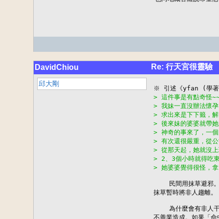
Re: 行天宮很靈驗
DavidChiou
邱大剛
> 這件事是有點奇怪~
> 我妹一直沒辦法懷
> 求出來是下下籤，
> 後來妹的婆婆就帶
> 神奇的事來了，一
> 有次還很嚴重，從
> 從那天起，她就沒
> 2、3個小時就得
> 她婆婆覺得很怪，
    民間用抹草避邪
抹草暫時將非人趨離。

    為什麼會有非人
不善業造成。如果「命