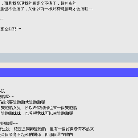
，而且我發現我的腰完全不痛了，超神奇的

腰也不會痛了，又像以前一樣只有彎腰時才會痛喔~~

~

完全好耶^^
孩

喔~~

能想要雙胞胎就雙胞胎喔

雙胞胎女兒，所以希望媳婦也來一個雙胞胎

雙胞胎妹妹，也希望我妹可以生雙胞胎喔

胎喔~~

醫生說，確定是同卵雙胞胎，但有一個好像發育不起來

這個發育不起來的關係，但那個還在體內
