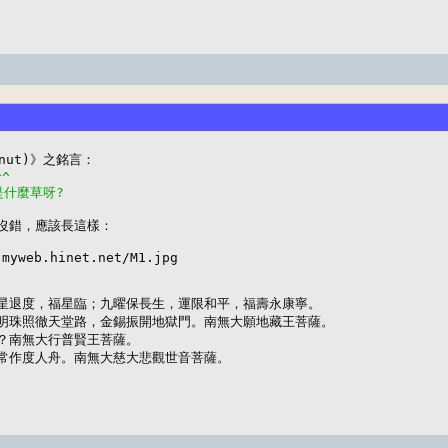
^^
這是什麼草呀?
沒錯，應該長這樣：

myweb.hinet.net/M1.jpg

星退度，福星臨；九曜保長生，運限和平，福壽永康寧。

明珠照徹天堂路，金錫振開地獄門。南無大願地藏王菩薩。

？南無大行普賢王菩薩。

常作度人舟。南無大慈大悲觀世音菩薩。