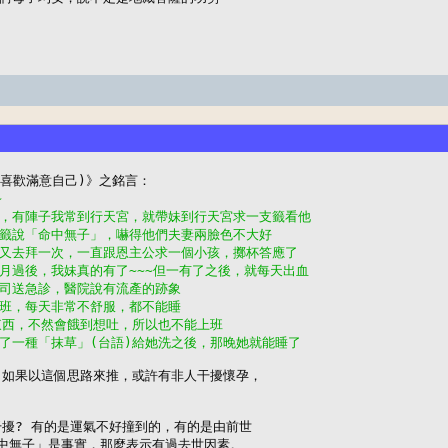
~
孕，有陣子我常到行天宮，就帶妹到行天宮求一支籤看他
解籤說「命中無子」，嚇得他們夫妻兩臉色不大好
她又去拜一次，一直跟恩主公求一個小孩，擲杯答應了
個月過後，我妹真的有了~~~但一有了之後，就每天出血
公司送急診，醫院說有流產的跡象
上班，每天非常不舒服，都不能睡
吃東西，不然會餓到想吐，所以也不能上班
拿了一種「抹草」(台語)給她洗之後，那晚她就能睡了
。如果以這個思路來推，或許有非人干擾懷孕，

干擾? 有的是運氣不好撞到的，有的是由前世

中無子」是事實，那麼表示有過去世因素。
