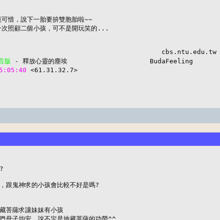
可惜，說下一胎要拚雙胞胎啦~~

次照顧二個小孩，可不是開玩笑的...

言版
5:05:40 
<61.31.32.7> 


，跟鬼神求的小孩會比較不好是嗎?

藏菩薩求讓妹妹有小孩

們母子均安，說不定是地藏菩薩的功勞^^