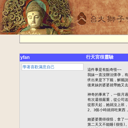
行天宮很靈驗
yfan
學著喜歡滿意自己
這件事是有點奇怪~~

我妹一直沒辦法懷孕，有
求出來是下下籤，解籤說
後來妹的婆婆就帶她又去
神奇的事來了，一個月過
有次還很嚴重，從公司送
從那天起，她就沒上班，
2、3個小時就得吃東西
她婆婆覺得很怪，拿了一
第二天又不能睡(很怪)