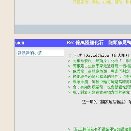
Re: 億萬怪鱷化石 龍頭魚尾
sicii
愛做夢的小孩
> 阿根廷發現「酷斯拉」化石？　學
> 阿根廷古生物學家最近發現一個
> 像恐龍，身體像魚類，專家們判
> 於牠結合恐龍和鱷魚的特性，也
> 專家推測，這種巨鱷可能是當時
> 食，有如海底暴龍，也會撲殺蛇
> 現，對於人類在古生物方面的研究
      這一期的《國家地理雜誌》有電
> [以上轉貼若有不當請即告知當速