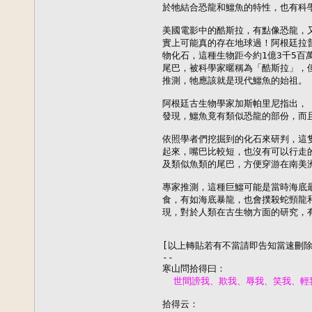
於牠結合恐龍和鱷魚的特性，也有科學
美國電影中的酷斯拉，有點像恐龍，又
實上可能真的存在地球過！阿根廷拉普
物化石，這種生物距今約1億3千5百
尾巴，被科學家暱稱為「酷斯拉」，但
推測，牠應該就是現代鱷魚的始祖。

阿根廷古生物學家加斯帕里尼指出，「
發現，鱷魚竟有類似恐龍的部份，而且
依照學者們挖掘到的化石來研判，這隻
起來，嘴巴比較短，也沒有可以行走的
及類似魚類的尾巴，方便穿游在南美洲
專家推測，這種巨鱷可能是當時海底最
食，有如海底暴龍，也會撲殺蛇頸龍和
現，對於人類在古生物方面的研究，有
[以上轉貼若有不當請即告知當速刪除]
--
