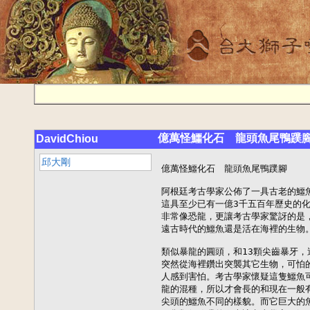
億萬怪鱷化石 龍頭魚尾鴨蹼
DavidChiou
邱大剛
億萬怪鱷化石　龍頭魚尾鴨蹼腳

阿根廷考古學家公佈了一具古老的鱷魚
這具至少已有一億3千五百年歷史的化
非常像恐龍，更讓考古學家驚訝的是，
遠古時代的鱷魚還是活在海裡的生物。
類似暴龍的圓頭，和13顆尖齒暴牙，
突然從海裡鑽出突襲其它生物，可怕的
人感到害怕。考古學家懷疑這隻鱷魚可
龍的混種，所以才會長的和現在一般有
尖頭的鱷魚不同的樣貌。而它巨大的魚