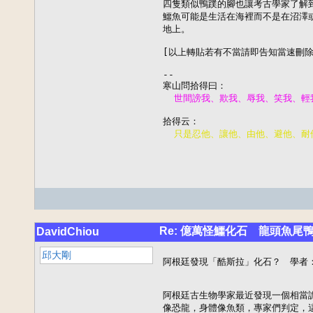
四隻類似鴨蹼的腳也讓考古學家了解到
鱷魚可能是生活在海裡而不是在沼澤或
地上。

[以上轉貼若有不當請即告知當速刪除]
--

Re: 億萬怪鱷化石 龍頭魚尾
DavidChiou
邱大剛
阿根廷發現「酷斯拉」化石？　學者：
阿根廷古生物學家最近發現一個相當詭
像恐龍，身體像魚類，專家們判定，這