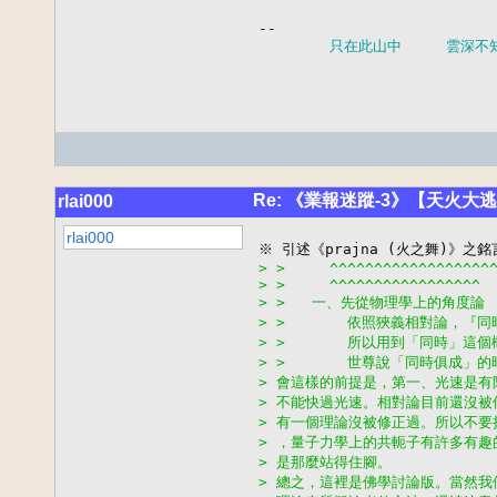
--

 只在此山中     雲深不
Re: 《業報迷蹤-3》【天火大
rlai000
rlai000
> >     ^^^^^^^^^^^^^^^^^^
> >     ^^^^^^^^^^^^^^^^^
> >   一、先從物理學上的角度論
> >       依照狹義相對論，
> >       所以用到「同時」
> >       世尊說「同時俱成
> 會這樣的前提是，第一、光速是
> 不能快過光速。相對論目前還沒
> 有一個理論沒被修正過。所以不
> ，量子力學上的共軛子有許多有
> 是那麼站得住腳。
> 總之，這裡是佛學討論版。當然