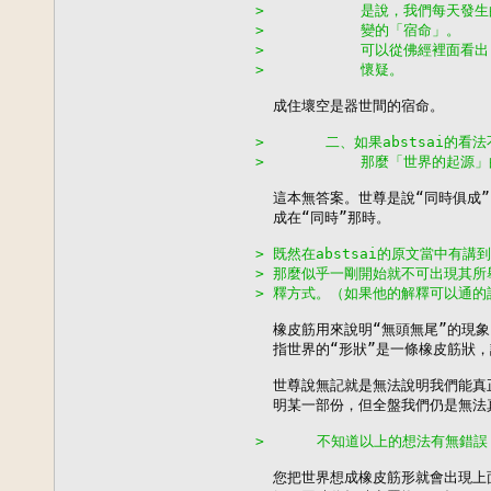
>           是說，我們每
>           變的「宿命」。
>           可以從佛經裡
>           懷疑。
  成住壞空是器世間的宿命。

>       二、如果abstsai的看
>           那麼「世界的起
  這本無答案。世尊是說“同時俱成”
  成在“同時”那時。

> 既然在abstsai的原文當中有
> 那麼似乎一剛開始就不可出現其
> 釋方式。（如果他的解釋可以通
  橡皮筋用來說明“無頭無尾”的現象
  指世界的“形狀”是一條橡皮筋狀，
  世尊說無記就是無法說明我們能真
  明某一部份，但全盤我們仍是無法
>      不知道以上的想法有無錯
  您把世界想成橡皮筋形就會出現上