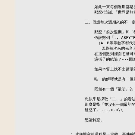
          如此一來每個週期都
          那麼推論出「世界是
      二、假設每次週期來的不一
          那麼「前次週期」和
          假設數列「...ABFYT
           （A、B等等數字
             因為每次來的
          在這個數列裡面怎
          這樣子的結論？---
          如果本質上找不出循
          唯一的解釋就是有一
          既然有一個『最初』
      您似乎是採取「二、」的看
      那麼是指「並沒有一個最初
      疑惑了......>.<\\

      懇請解惑。

: 成住壞空的過程是一定的，事件的