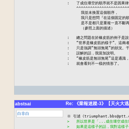
:   了成住壞空的順序就不是因果律
    ^^^^^^^^^^^^^^^^^^^^^^^
      我並未換置這個順序，

      我只是想問『在這個固定的
      是不是都只是重複一直不斷再
      （參照上面的描述）

:   總之問題在於橡皮筋的例子是說
:   “世界是橡皮筋的樣子”。這兩
:   只是強調“無頭無尾”的狀況。
:   誤解的話，我當加說明。

:   “橡皮筋是無頭無尾”這是通識
:   就會看到不一樣的情形了。
Re: 《業報迷蹤-3》【天火大
abstsai
白非白
>   所以世界是「...成住壞空成
>   如果是這樣子的話，我對這樣