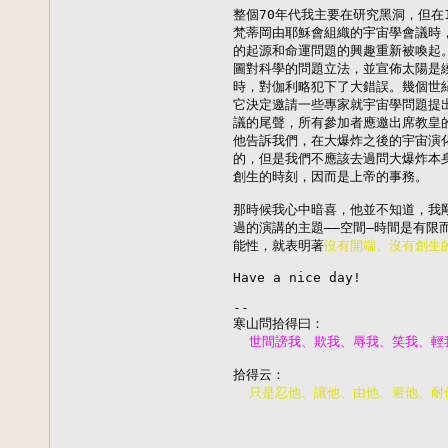
整個70年代我主要在研究黑洞，但在1
梵蒂岡由耶穌會組織的宇宙學會議時，
的起源和命運問題的興趣重新被喚起。
圖對科學的問題立法，並宣佈太陽是繞
時，對伽利略犯下了大錯誤。幾個世紀
它決定邀請一些專家就宇宙學問題提出
議的尾聲，所有參加者應邀出席教皇的
他告訴我們，在大爆炸之後的宇宙演化
的，但是我們不應該去過問大爆炸本身
創生的時刻，因而是上帝的事務。

那時候我心中暗喜，他並不知道，我剛
過的演講的主題——空間—時間是有限而
能性，就表明著
沒有開端、沒有創生
Have a nice day!

--
