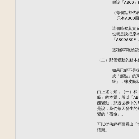
                假設「ABC
                （每個
                  只有
                這個時
                也就是說把原
                「ABCDABC
                這種解釋
          （二）那個變動的點
                如果已經
                成「起
                終」，橡皮
          由上述可知，（一
          筋」的本質，所以「
          能變動，那這世界
          是說，我們每天發
          變的「宿命」。

          可以從佛經裡面看
          懷疑。
