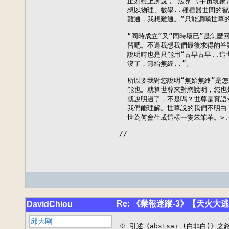
  正如經上所說，“法界”(宇宙現象
  想以物理、數學..種種器世間的智
  難通，我想難通。”只能讚嘆世尊的
  “同時成立”又“同時壞已”是怎麼
  習吧。不過我想我們最後求得的答
  說明時也是只能用“古早古早..這
  沒了，無紿無終..”。

  所以要我對您說明“無始無終”是怎
  能也。就算世尊來對您說明，您也
  就說明過了，不是嗎？世尊是實語
  我們能理解。世尊說的我們不明白
  世為何會生成這樣一隻笨笨羊。>.<~
//
Re: 《業報迷蹤-3》【天火大
DavidChiou
邱大剛