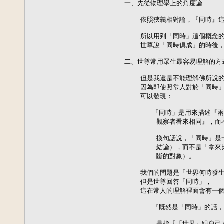
  一、先從物理學上的角度論

      依照狹義相對論，『同時』
      所以用到「同時」這個概念
      世尊說「同時俱成」的時後
  二、世尊常用眾生最容易理解的方式
      但是我還是不能理解佛所說
      因為即使照常人對於「同時
      可以發現：

         「同時」是用來描述
          觀察者看來相同』，
          換句話說，「同時」
          結論），而不是「拿
          斷的對象）。

      我們的問題是「世界何時發
      但是世尊回答「同時」，

      這在常人的理解裡面會有一個
         『既然是「同時」的話
          是指『「世界」跟自