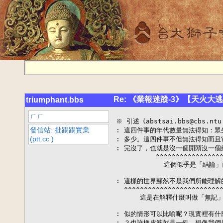
Re: 《業報迷蹤-3》【天火大
triumphant.bbs
ㄏㄏ
※ 引述《abstsai.bbs@cbs.nt
發信站: 批踢踢實業
: 這四件事的年代數量無法得知：眾
(ptt.cc )
: 多少。這四件事不但無法得知而且
: 完沒了，也就是沒一個開頭沒一個
          ^^^^^^^^^^^^^^^^^
            這個似乎是「結論」
: 這樣的世界顯然不是我們所能理解
  ^^^^^^^^^^^^^^^^^^^^^^^^^
      這是在解釋什麼叫做「無記」
: 似的情形可以比喻呢？現實裡有什
: ？也許橡皮筋就是一例。想像我們