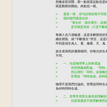
把橡皮筋切開，那一點就是起點也是終
因是觀察的開始。終點也一樣。

>   還是一樣，這句話我並無不同
>   我的疑問還是在於：
>      『發生於「成住壞空」這
>       是否都是宿命（只是不
每個人在六道輪迴，這是未解脫前的宿
總在裡面。就"不斷發生"而言，這是宿
件則是或生為人、畜、修羅、天、鬼、
故生老病死的週期相同。但每次的生為
不同。

>   一、先從物理學上的角度論
>       依照狹義相對論，『同
>       所以用到「同時」這
>       世尊說「同時俱成」的
物理不是我們討論的。世尊說同時生成
為何時同時生成。

>   二、世尊常用眾生最容易理解
>       但是我還是不能理解佛