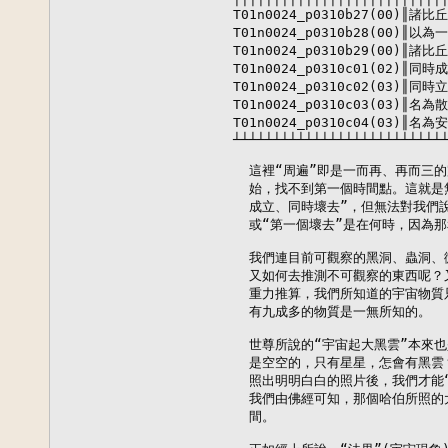
T01n0024_p0310b27(00)║
T01n0024_p0310b28(00)
T01n0024_p0310b29(00)
T01n0024_p0310c01(02)
T01n0024_p0310c02(03)
T01n0024_p0310c03(03)
T01n0024_p0310c04(03)
┴┴┴┴┴┴┴┴┴┴┴┴┴┴┴┴┴┴┴┴┴┴┴┴┴┴┴
  這裡“周遍”即是一而再、再而三
  始，找不到第一個時間點。這就是
  成立、同時壞去”，但無法對我們說
  或“第一個壞去”是在何時，因為那
  我們連目前可觀察的黑洞、蟲洞、
  又如何去推測不可觀察的東西呢？
  重力推算，我們所知道的宇宙物質只
  有九成多的物質是一無所知的。

  世尊所說的“宇宙起大黑雲”本來
  是空空的，只有星星，怎會有黑雲
  照出明明白白的照片後，我們才能“
  我們由佛經可知，那個哈伯所照的
  間。
