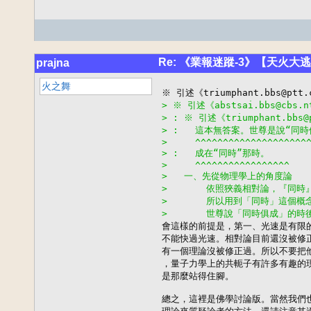
Re: 《業報迷蹤-3》【天火大
prajna
火之舞
> ※ 引述《abstsai.bbs@cbs
> : ※ 引述《triumphant.bb
> :   這本無答案。世尊是說“同
>     ^^^^^^^^^^^^^^^^^^^^
> :   成在“同時”那時。
>     ^^^^^^^^^^^^^^^^^
>   一、先從物理學上的角度論
>       依照狹義相對論，『同
>       所以用到「同時」這
>       世尊說「同時俱成」的

會這樣的前提是，第一、光速是有限
不能快過光速。相對論目前還沒被修正
有一個理論沒被修正過。所以不要把他
，量子力學上的共軛子有許多有趣的現
是那麼站得住腳。

總之，這裡是佛學討論版。當然我們也