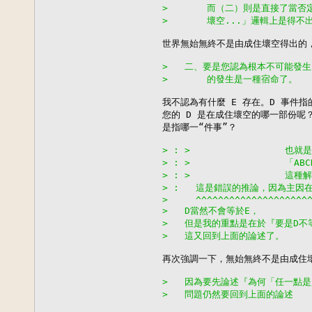
>       而（二）則是直接了當
>       壞空...」邏輯上是
世界無始無終不是由成住壞空得出的，
>   二、要是您認為根本不可能發
>       的發生是一種宿命了。
我不認為有什麼 E 存在。D 事件指
您的 D 是在成住壞空的哪一部份呢？
是指哪一“件事”？

> : >                 
> : >                 「A
> : >               
> :   這是錯誤的推論，因為主因在
>     ^^^^^^^^^^^^^^^^^^^^
>   D當然不會等於E，
>   但是我的重點是在於『要是D
>   這又回到上面的論述了。
再次強調一下，無始無終不是由成住壞
>   因為要先論述『為何「任一點
>   問題仍然要回到上面的論述