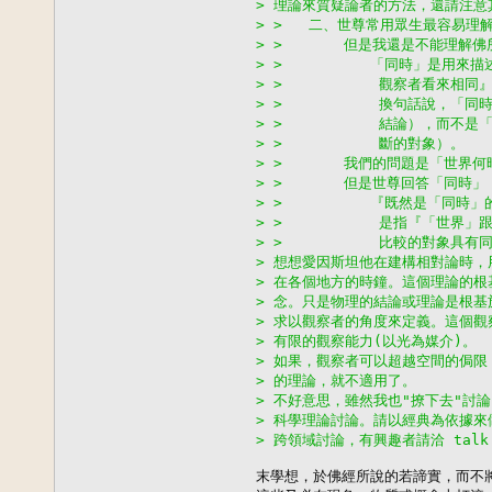
> 理論來質疑論者的方法，還請注意
> >   二、世尊常用眾生最容易理
> >       但是我還是不能理
> >          「同時」是用
> >           觀察者看來
> >           換句話說，
> >           結論），而
> >           斷的對象）。
> >       我們的問題是「世
> >       但是世尊回答「同時」
> >          『既然是「同
> >           是指『「世
> >           比較的對象
> 想想愛因斯坦他在建構相對論時，用到
> 在各個地方的時鐘。這個理論的
> 念。只是物理的結論或理論是根
> 求以觀察者的角度來定義。這個
> 有限的觀察能力(以光為媒介)。
> 如果，觀察者可以超越空間的侷
> 的理論，就不適用了。
> 不好意思，雖然我也"撩下去"討
> 科學理論討論。請以經典為依據
> 跨領域討論，有興趣者請洽 talk 
末學想，於佛經所說的若諦實，而不