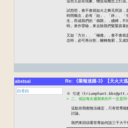
這些又必在現象、物質或概念上打滾。
試想想，會不會就如火之舞兄所說，
時間概念，必有「始」、「終」、「生
生，而成我們的「侷限」，纏縛，不得
時」來作譬喻，來去除我們緊緊抓著的
又如「方分」、「極微」，會不會就
念時，必可再分割，輾轉無窮，又成
Re: 《業報迷蹤-3》【天火大
abstsai
白非白
> 二、假設每次週期來的不一定是同
  這點你我都無法確定，只有世尊能
  討論。

  我們來回頭看世尊如何說三千大千
┬┬┬┬┬┬┬┬┬┬┬┬┬┬┬┬┬┬┬┬┬┬┬┬┬┬┬