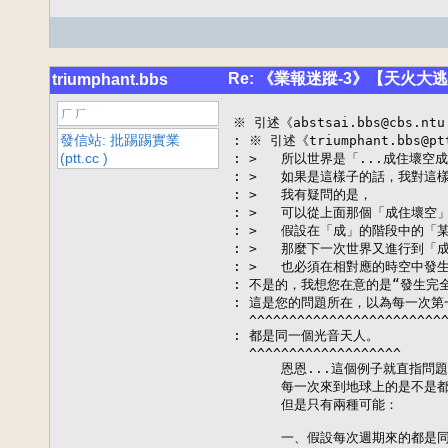
Re: 《業報迷蹤-3》【天火大
triumphant.bbs
ㄏㄏ
※ 引述《abstsai.bbs@cbs.nt
發信站: 批踢踢實業
: ※ 引述《triumphant.bbs@p
(ptt.cc )
: >   所以世界是「...成住壞空
: >   如果是這樣子的話，我對這
: >   我有疑問的是，

: >   可以從上面那個「成住壞
: >   假設在「成」的階段中的「
: >   那麼下一次世界又進行到「
: >   也必須在相對應的時空中發
: 不是的，我想您在意的是“發生完全
: 這是您的問題所在，以為每一次第
  ^^^^^^^^^^^^^^^^^^^^^^^^^
: 都是同一個光音天人。

  ^^^^^^^^^^^^^^^^^^^

      恩恩...這個例子就直指問
      每一次來到地球上的是不是
      但是只有兩種可能：

      一、假設每次週期來的都是