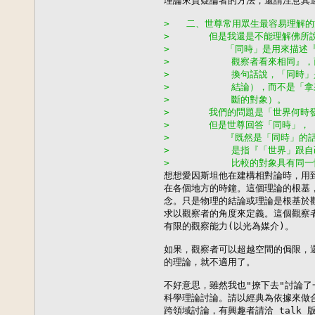
理論來質疑論者的方法，還請注意其適
>   二、世尊常用眾生最容易理解
>       但是我還是不能理解佛
>          「同時」是用來
>           觀察者看來相
>           換句話說，「
>           結論），而不
>           斷的對象）。
>       我們的問題是「世界何
>       但是世尊回答「同時」，
>          『既然是「同時
>           是指『「世界」
>           比較的對象具

想想愛因斯坦他在建構相對論時，用到的 
在各個地方的時鐘。這個理論的根基，
念。只是物理的結論或理論是根基於觀
求以觀察者的角度來定義。這個觀察者
有限的觀察能力(以光為媒介)。

如果，觀察者可以超越空間的侷限，還
的理論，就不適用了。

不好意思，雖然我也"撩下去"討論了
科學理論討論。請以經典為依據來做合
跨領域討論，有興趣者請洽 talk 版或