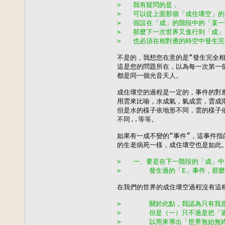
>   我有疑問的是，
>   可以從上面那個「成住壞空」
>   假設在「成」的階段中的「某
>   那麼下一次世界又進行到「成
>   也必須在相對應的時空中發生
不是的，我想您在意的是“發生完全相
這是您的問題所在，以為每一次第一個
都是同一個光音天人。

成住壞空的過程是一定的，事件的對應
用雲來比喻，水成氣，氣成雲，雲成雨
但是水的樣子依地形不同，雲的樣子依
不同..等等。

如果有一成不變的“事件”，這事件指的
的生老病死一樣，成住壞空也是如此。
>   一、要是在下一階段的「成」
>       發生過的「E」事件，
在我們的世界的成住壞空過程沒有這種
>       關於此點，我認為只
>       但是（一）只不過是
>       以用來導出「世界無始