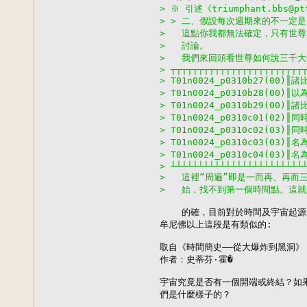
> ※ 引述《triumphant.bbs@
> > 二、假設每次週期來的不一定
>   這點你我都無法確定，只有世
>   討論。
>   我們來回頭看世尊如何說三千
> ┬┬┬┬┬┬┬┬┬┬┬┬┬┬┬┬┬┬┬┬┬┬┬┬
> T01n0024_p0310b27(00
> T01n0024_p0310b28(0
> T01n0024_p0310b29(0
> T01n0024_p0310c01(0
> T01n0024_p0310c02(0
> T01n0024_p0310c03(
> T01n0024_p0310c04(0
> ┴┴┴┴┴┴┴┴┴┴┴┴┴┴┴┴┴┴┴┴┴┴┴┴
>   這裡“周遍”即是一而再、再
>   始，找不到第一個時間點。這
    的確，目前對於時間及宇宙起
牟尼佛以上這段是有類似的:

取自《時間簡史——從大爆炸到黑洞》

作者：史蒂芬·霍�

宇宙究竟是否有一個開端或終結？如果
們是什麼樣子的？
