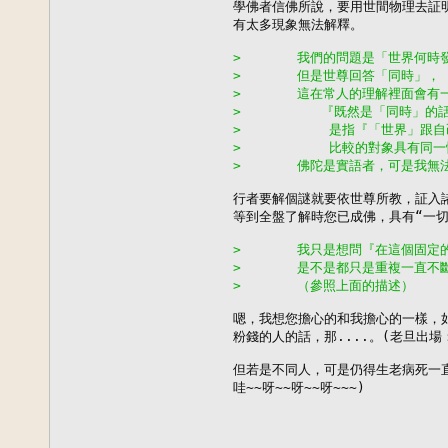
學佛者信佛所說，要用世間物理去証明
有太多現象無法解釋。

>       我們的問題是「世界何
>       但是世尊回答「同時」，
>       這在常人的理解裡面會
>          『既然是「同時
>           是指『「世界」
>           比較的對象具
>       佛陀是實語者，可是我
行者要解個謎就要依世尊所教，証入諸
等到全盤了解時您已成佛，具有“一切
>       我只是想問『在這個固
>       是不是都只是重複一直
>       （參照上面的描述）
嗯，我想您擔心的和我擔心的一樣，如
粉錢的人的話，那....。(老旦出場：苦
但若是不同人，可是仍得生老病死一直來
哇~~呀~~呀~~呀~~~)