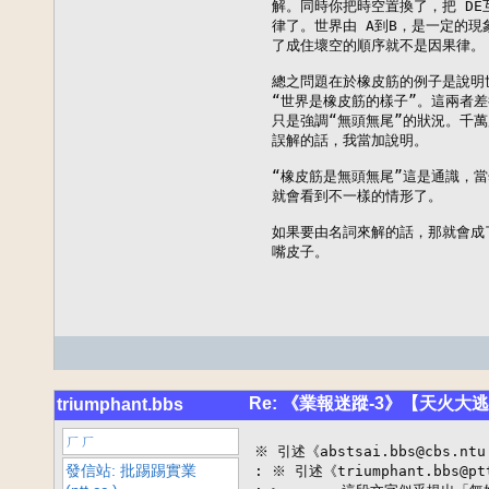
  解。同時你把時空置換了，把 DE
  律了。世界由 A到B，是一定的現象
  了成住壞空的順序就不是因果律。

  總之問題在於橡皮筋的例子是說明
  “世界是橡皮筋的樣子”。這兩者
  只是強調“無頭無尾”的狀況。千
  誤解的話，我當加說明。

  “橡皮筋是無頭無尾”這是通識，
  就會看到不一樣的情形了。

  如果要由名詞來解的話，那就會成
  嘴皮子。
Re: 《業報迷蹤-3》【天火大
triumphant.bbs
ㄏㄏ
※ 引述《abstsai.bbs@cbs.nt
發信站: 批踢踢實業
: ※ 引述《triumphant.bbs@p