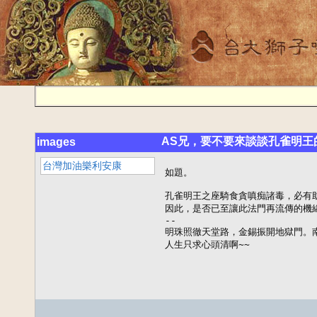
AS兄，要不要來談談孔雀明王
images
台灣加油樂利安康
如題。

孔雀明王之座騎食貪嗔痴諸毒，必有助
因此，是否已至讓此法門再流傳的機緣
--

明珠照徹天堂路，金錫振開地獄門。南
人生只求心頭清啊~~