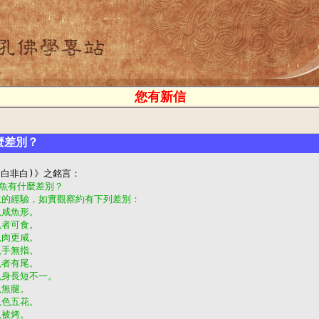
您有新信
麼差別？
跟咸魚有什麼差別？
生的經驗，如實觀察約有下列差別：
魚咸魚形。
魚者可食。
魚肉更咸。
魚手無指。
魚者有尾。
魚身長短不一。
魚無腿。
魚色五花。
魚被烤。