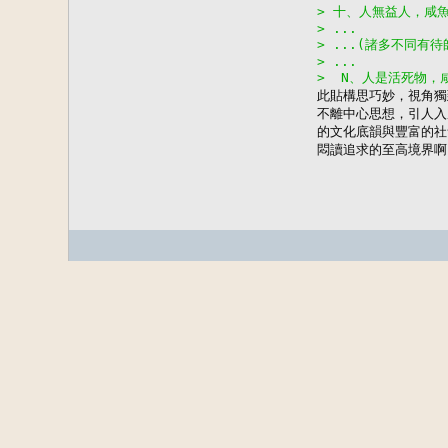
> 十、人無益人，咸
> ...
> ...(諸多不同有
> ...
>  N、人是活死物，

此貼構思巧妙，視角
不離中心思想，引人入
的文化底韻與豐富的社
悶讀追求的至高境界啊