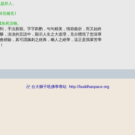
魚益於人。
待師兄補充)
咸魚死活物。
獨到，手法新穎。字字斟酌，句句精美，情節曲折，而又始終

勝，淡淡的言語中，顯示人生之大道理，充分體現了您深厚

會經驗，真可謂諷刺之經典，幽人之絕學，這正是我輩苦學

！
卍 台大獅子吼佛學專站
http://buddhaspace.org