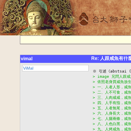
Re: 人跟咸魚有什
vimal
ViMal
> image 兄問人
> 依照老身買咸魚放
> 一、人者人形，咸
> 二、人不可食，咸
> 三、人肉咸咸，咸
> 四、人手有指，咸
> 五、人者無尾，咸
> 六、人身長大，咸
> 七、人腿兩條，咸
> 八、人色白黑，咸
> 九、人烤咸魚，咸