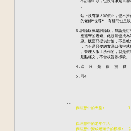
      不討論山頭，也沒有誰是言
      。

      站上沒有讓大家依止，也不
      的老師"世尊"，有疑問也
    3.討論版就是討論版，無論是
      應遵守的規矩。此規矩也成
      愿。版面只提供討論，不是
      ，也不是只要網友滿口佛字
      。管理人版工所作的，就是
      是貼經文，不合板旨依樣砍。

    4.這  只  是  個  提  供 
    5.同4

    偶理想中的天堂:         
                      
                      
    偶理想中的老年生活:     
    偶理想中變成老頭子的模樣:  