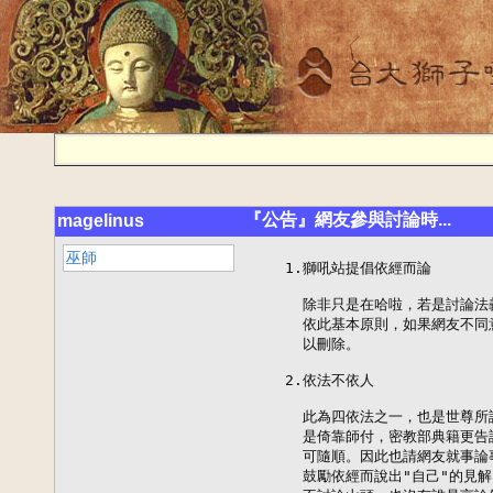
『公告』網友參與討論時...
magelinus
巫師
    1.獅吼站提倡依經而論

      除非只是在哈啦，若是討論
      依此基本原則，如果網友不
      以刪除。

    2.依法不依人

      此為四依法之一，也是世尊
      是倚靠師付，密教部典籍更
      可隨順。因此也請網友就事
      鼓勵依經而說出"自己"的