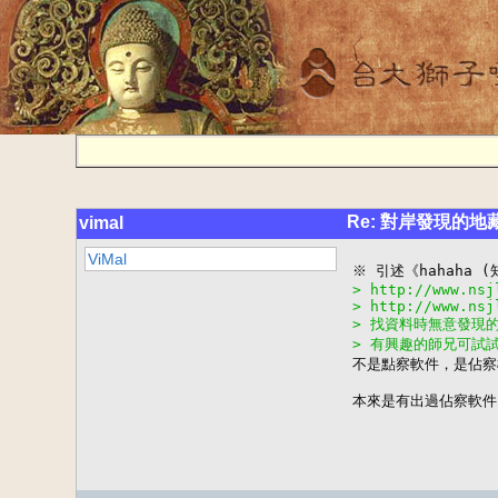
Re: 對岸發現的
vimal
ViMal
> http://www.nsj
> http://www.nsj
> 找資料時無意發現
> 有興趣的師兄可試

不是點察軟件，是佔
本來是有出過佔察軟件