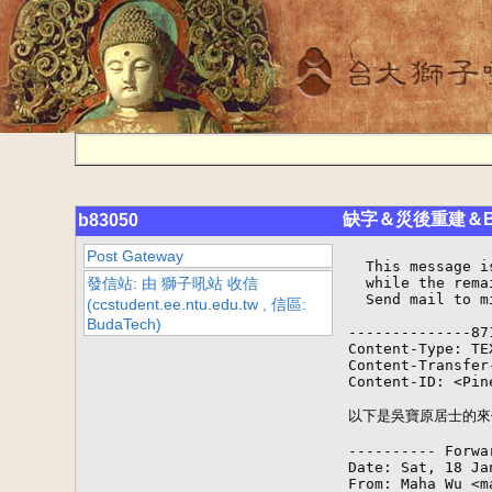
缺字＆災後重建＆BIG
b83050
Post Gateway
  This message i
發信站: 由 獅子吼站 收信
  while the rema
  Send mail to m
(ccstudent.ee.ntu.edu.tw , 信區:
BudaTech)
--------------871
Content-Type: TE
Content-Transfer
Content-ID: <Pin
以下是吳寶原居士的來
---------- Forwa
Date: Sat, 18 Ja
From: Maha Wu <m