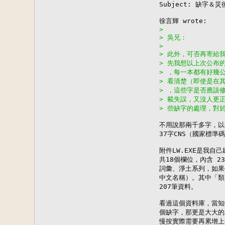
Subject: 缺字＆災
> 
> 吳兄：
> 
> 此外，可否再寄給
> 先我想以上次公布
> ，每一本都有好幾
> 看清楚（即使是在
> ，這些字是否應該
> 載失誤，又沒人更正
> 些缺字的處理，對