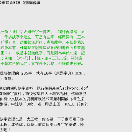
後重建＆BIG-5擴編會議

我一份「通用字＆組合字一覽表」，我好再增補。原
的二千多缺字來建立，可是有些字，經用詞海（三本
公斤重）查，結果都無所得，查無此字。不知是我沒
其它版本有，可是我在記載這麼多的詞海裡面都查無
修正？），或是本就無此字，而是因為年代久遠，記
；例如：[木∞只]，[拄－主＋王]……等。關於這
於不是本科的我們，實在是不容易，但好像也只好…