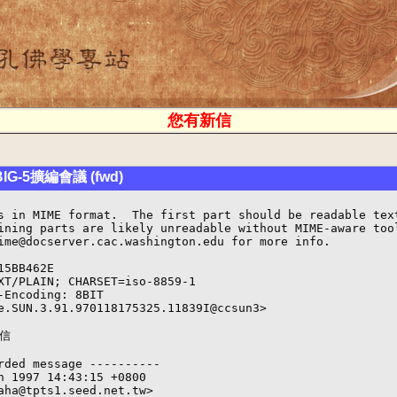
您有新信
-5擴編會議 (fwd)
s in MIME format.  The first part should be readable text
ining parts are likely unreadable without MIME-aware tool
ime@docserver.cac.washington.edu for more info.

5BB462E

XT/PLAIN; CHARSET=iso-8859-1

-Encoding: 8BIT

e.SUN.3.91.970118175325.11839I@ccsun3>

信

rded message ----------

n 1997 14:43:15 +0800

aha@tpts1.seed.net.tw>
