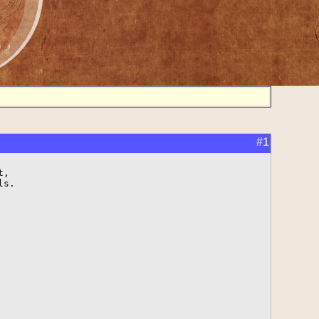
#1
,

s.
