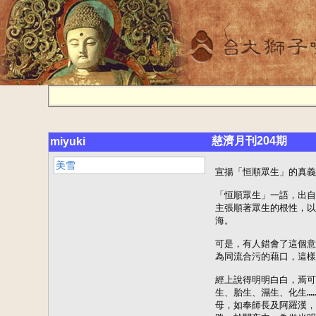
慈濟月刊204期
miyuki
美雪
宣揚「恒順眾生」的真義

「恒順眾生」一語，出自華嚴經普賢行願品，是普賢菩薩十大願王之一。本來的意義，是
主張順著眾生的根性，以各種善巧的方便，化導一切眾生，使他們擺脫輪迴，永離生死苦
海。

可是，有人錯會了這個意旨，卻當做盲目迎合眾生的好惡，順欲而流，隨俗打混；甚至成
為同流合污的藉口，這樣一來，是苦海同沉，共赴生死輪迴，豈是菩薩行願、諸佛本懷。

經上說得明明白白，焉可斷章取義而死於句下？經上說：「所有眾生，種種差別，所謂卵
生、胎生、濕生、化生……如是等類，我皆於彼隨順而轉，種種承事，種種供養，如敬父
母，如奉師長及阿羅漢，乃至如來，等無有異。於諸病苦，為做良醫，於失道者，示其正
路，於闇夜中，為做光明，於貧窮者，令得伏藏。菩薩如是平等饒益一切眾生。」從這段
經文體會，可知順應是方法，化度是目的。用心是利他，決不是求自利的。

而「恒順眾生」，也就是追隨不捨的意思。即平等饒益一切眾生，鍥而不捨。這才是菩薩
的發心，才是菩薩的行願。蓋初發心菩薩，大須用心，更千萬含糊不得。所以，稍一錯會
經旨，醍醐就會變成鴆毒，誤人害己，必定終無了期。

恒順，是對治惱害的妙方。眾生因貪、嗔、痴三毒攻心，我執太甚，總喜惱害他人，以求
滿足自己的欲望。有的殺毒生靈，以充口腹；有的虐待禽獸，以為嬉戲；有的以釣魚射獵
為雅事；有的殘害同類，以逞權威。今世歪風所至，連父母師長，也形同仇敵了。自私自
利，有己無人，可說已到了不堪收拾的地步。為了自己的欲念，往往無時無地不在有意無
意的惱害眾生。

在如此邪惡的風氣中，宣揚「恒順眾生」的真義，深信對於改善風氣，導致祥和，都是非
常有用有效的正確法門。倘能勸一人回頭，就不知有多少生靈可蒙恩，倘能勸千萬人回頭
，則世界必可漸漸走向寧靜，不但血腥的戰亂可免，化娑婆為極樂，也並非絕不可能。

「恒順眾生」，說難雖難，說易卻也不易。說難是我執難除，有了我執，就必然是順我則
喜，逆我就怨；利我則近，逆我則遠；愛之欲其生，惡之欲其死。若說易，卻也很簡單，
只要悲心懇切，隨順就會極為自然，無須用心做意，自必合乎這個法門。一切順逆現前，
決不會心存好惡，亦不必強做忘我，我執終可自除。再自理邊說，難易實在亦只在一念之
間而已。

佛法是救世之光
佛為救護我們而來

◎印順導師

今天是釋尊的聖誕日，大家受佛的恩德感召，熱烈地來參加慶祝世尊的聖誕，虔誠表示著
內心的歡喜。我想，在這慶祝佛誕的法會中，說到我們應如何感謝佛的恩典。今天諸位，
還不是為了感激佛陀的恩典而來嗎？佛在二千多年前，誕生到這五濁的苦惱世界，目的即
為拯救我們這些苦惱眾生，能說佛對我們沒有恩嗎？

約佛的本身說：發心修菩薩行，經過了三大阿僧祇劫，積集無邊的清淨功德，應到清淨的
國土成佛，得到最圓滿的果報。可是，為了拯救眾生，他還是在五濁的娑婆世界成佛了。
換句話說，釋尊是為救渡我們而來的，所以佛出現人間，與我們關係太深，我們怎能忘掉
佛給我們的恩典呢？佛在修學菩薩道時，固不斷精進的去自利利他，即完成了佛果，也還
是念念不捨世間的苦惱眾生。從佛時時拯救眾生的行動上，表現了無比殷重的悲心。人間
，如污穢不堪臭氣充滿的糞坑，我們如沉溺在這污穢的糞坑中，誰願意跳進這污穢的糞坑
把我們拯救出來？唯有悲心殷重的佛陀，才肯到這苦難的人間來。所以佛在二千多年前的
今天，誕生到人間，出家修行，成道說法，若使沒有我們苦惱眾生，他已了脫生死，證悟
了諸法實相，還來這苦惱世界做什麼！佛對我們的恩德，深重無比，信奉佛教的群眾，應
加強報謝佛恩的觀念。否則，大家不能體諒佛心，不學佛的慈悲，不求大乘佛法的廣大功
德，這實在不夠做佛陀的忠實弟子。

佛誕生人間，對人間究竟有何好處？拯救眾生的方法是什麼？一、釋尊誕生到這個黑暗的
世界，為眾生帶來了光明。不要以為太陽大，電燈亮，就是光明我們現在所住的世界，到
處表演著鬥爭，欺凌的醜劇；人與人之間，充滿了恐怖與黑暗，顯然的人間失去了真理的
光明，這是人類心中最大的缺陷。人類的一切動作，好像有理想，有計劃，有目的，但仔
細一看，糊里糊塗的動作，一切做不得主。這個世界裏的眾生，終日生活在在愚痴黑暗中
，苦惱糊塗的過一生。舍利弗說：佛未出世，我猶如盲人。舍利弗在佛的弟子中，智慧第
一。想想看：智慧第一的舍利弗，還說自己如盲，況其他一切眾生？所以，佛出現人間，
帶給我們真理的光明，為我們指出了解脫苦痛的正確之道，人間才有真智慧，佛對我們的
恩德，能說不深重嗎？

二、佛生人間，又帶給了我們溫暖。溫暖是從光明同時而來的，如太陽出來，有光，也有
暖。世間家庭的夫妻、兄弟、兒女的恩愛，親戚朋友的誠摰友誼，社會與國家的幫助，都
是人類的溫暖。可是，世間人的恩愛、友誼，一旦破裂，即成怨家，會冷得比什麼都冷酷
。但佛的光明，佛的慈悲護念，一切時不捨眾生。一次，佛到僧伽的住宿處看看，見一出
家病人，衣服臥處染滿了糞尿。佛問他說：「你的同參道友呢」？「跑了」！他痛悔的又
說：「過去人有病時，我沒有照應人，故今日我有病，也無人照應我」。佛慈悲的安慰他
說：「你不要難過，我會照應你的」。於是佛把他的糞尿洗淨，給他湯藥。別人雖然遺棄
了他，可是佛對他一樣的關懷、護念。又如經中記載周利槃陀伽的故事說：周利槃陀伽是
個極笨的人，他與他的哥哥一同出家，住在一起。一次，他哥哥把他趕出了山門，他可憐的
站在山門外哭。佛走近他的身邊，非常愛憐的問他說：「周利槃陀伽！你為什麼哭呢」？
「我哥哥說我太笨，不能修學佛法，從此再不要我出家了」！他說完這兩句話，哭得更厲
害了。佛對他說：「佛法是我的，你不要怕，跟我去學」。哥哥雖然冷酷地遺棄了弟弟，
但佛仍親切的把他帶回來，留在身邊，耐心的教他學習佛法。這種不捨眾生的偉大精神，
只有佛的廣大慈悲才能做到。所以佛的慈悲，才是人間的真正溫暖。

三、佛出現人間，為我們的皈敬處，給我們非常的力量。我們皈依了佛陀，心中即增長了
力量。這是佛給我們的一種不可思議的加持力。如過去所不能做的事，學佛後能勇敢的去
做；未學佛時，身心中充滿了苦痛，學佛後就感到無比的愉快。如佛弟子出門，身邊沒有
照顧的人，心生驚怖，這只要自己憶念佛的功德、相好，自能減除心中的怖畏。比如軍人
只要見到自己的軍旗，屹立在戰場上，他就會發生強大的力量，克服敵人。學佛人，前途
充滿了光明與希望，即最後命終時，仍在佛力的加護中，這還有什麼失望與恐懼的苦痛呢？

慈悲是佛的特殊功德，他以深廣的慈悲心，救護一切眾生，所以他雖然離開了人間二千多
年，我們仍在熱烈的紀念他；佛陀還是時刻活躍在我們的心裏。說老實話，若佛對我們沒
有深重的恩典，今天還有誰來舉行這隆重的慶祝法會呢？

慈悲，是佛的特殊功德。慈是給予眾生的快樂，悲是拔除眾生的痛苦。慈悲雖則有淺深，
但拔苦與樂的原則是一樣。有人說佛教的慈悲，與孔子的仁愛，基督教的博愛，沒有什麼
差別。其實，仁愛或博愛，與佛教所說的慈悲，是有很大差別的。

一、佛的慈悲，不受階級的限制：有人這樣問：「佛教都說人類的苦痛深重，極為可憐，
是不是一學佛就不可憐呢」？其實佛教說可憐，連自己在內，因為我們皆在深重的煩惱苦
痛中，怎能說自己不可憐？真正說，唯有證悟法性了脫生死的佛陀，才是萬德圓具的幸福
者。眾生如不求智慧，不斷煩惱，誰也不能說自己不可憐。事實是如此，凡是沈淪生死的
一切眾生，時時在極重的悲哀痛苦中，當然他們是佛陀慈悲護念極堪可憐的一群。但我們
如好好地做－－精進地斷煩惱，求智慧，一樣可以達到究竟的正覺，脫離人間的苦痛。佛
對一切眾生，都予以平等的地位，予以平等的救護。慈悲並非神的特權，我們也並非永遠
是被可憐的。我們要虔誠地接受佛的慈悲救護，同時也要有慈悲救護心去慈念眾生，才能
離苦得樂，達到與佛一樣的大慈悲。

（待續）

蓮池大師戒殺放生文

◆孽錢食報

浙江省嘉興縣，有一老婦人，其子以捕蟹為業，每次捕獲即用草索繫縛成串，然後帶往市
場出售得款，隨即買回柴米奉養母親，經年累月，所捕蟹命，不可計數，其母安然享受，
不以為非。

有一天，老婦人身染重病，自己將草索一束一束吞入腹中，吞納完畢，又將草索一節一節
抽出，抽完又納，納完又抽，腸肺間的血水和黏液，一一從口中牽出，並自言自語說：「
我接受我兒孽錢供養，因而受此惡報。」老婦人若不抽納，反而覺得難受，鄰里村人，前
來圍觀，都驚駭感歎，如此折磨了數天才死。

◆慈移定數

浙江會稽人士，陶石梁、張芝亭，兩人同遊大善寺，遇見漁夫捕獲數萬鱔魚售賣，陶石梁
對張芝亭說：「我不忍數萬無辜生命將遭烹殺，想全部買來放生，怎奈能力不足，但願兄
台共同倡導，勸化捐資，以成善舉，不知意下如何？」張芝亭也慨然贊成，自己先出一兩
銀，勸募大眾湊成八兩，將數萬鱔魚買來放生江中。

到了秋季，有一夜，陶石梁夢見神告訴他說：「你命中本來不該得中，只因放生功德甚大
，得早一科中試。」陶石梁心想：放生善舉有賴張芝亭贊成，奈何功德獨歸於我？數天後
，南京送來中試名錄，張陶兩人果然同時金榜題名。

◆掃螺種福

禮部侍郎韓世能，江蘇長洲人，世代居住墓邊平地。家境貧困，祖父韓永樁，喜好放生，
但因家中無錢，每天早起，就持掃帚到河邊，將兩岸螺獅掃入水中，以免被人捕捉，有時
忍著飢餓掃數十里，如此不疲不厭四十多年，從不間斷。

到了明穆宗隆慶丁卯年，韓世能夢見金甲神明告訴他說：「你祖父放生，有大功德，從此
子孫世代貴顯，當先使你榮享一品官位。」

後來，韓世能官至禮部侍郎，奉命出使朝鮮，蒙皇上賞賜一品朝服，韓家子孫，果然累代
貴顯。

◆放生昌後

梁敬叔先生勸戒錄上記載：齋青太守的祖先退庵先生，居家樂於行善，常以醫藥濟人，生
平戒殺放生，每當祭祀或宴客，所用肉類，都是市場買來的現成淨肉。

有一天，朋友送退庵先生兩籃活蟹，一對霜螫，又肥又大，旁觀者都很羨慕想嚐鮮味。這
時，退庵坐在水閣中，將兩籃蟹倒入河中放生。在坐有位湖州客，稱讚他說：「先生的作
風，類似我家鄉張封翁，就是張蘭渚侍郎的父親，張家戒殺放生，已有數代，張侍郎的兄
弟，都登科甲，承受顯赫官位，先生能如此，不久諸子弟，必將如張氏一般貴顯。」

經過一年，齋青果然以二甲第一人，入翰林院，經殿試後，派任高州太守。

按張蘭渚侍郎鎮撫福建時，家父（勸戒錄作者梁敬叔自稱），曾在他幕府任事，起初不知
他戒殺，居住將滿一月，餐廳內不見殺生，偶逢宴客，必蒸板鴨肉請客，詢問才知張侍郎
全家戒殺，只吃不為己殺的淨肉，府內部屬受其教化，也都奉行不敢違逆。

張侍郎生活清儉，每逢初一、十五出署巡察暗訪，只買大餅油條充飢而已。

佛堂講話
在台中靈山寺講

◎道源老法師講／許寬成居士記

六、攝念佛人歸於淨土

諸上善人慈悲，道源講幾句話打打閒岔。昨天講大勢至菩薩在因地，以念佛心入無生忍；
我們也應念佛求生西方，再回娑婆來渡眾生，今天接講經文：

「今於此界，攝念佛人，歸於淨土」。

這三句經文。其意義分三段來講：

１、此土濁惡不宜辦道

這三句經文的意思，是大勢至菩薩自述他念佛成功以後，現今在娑婆世界，攝持念佛的人
們，歸到淨土去。然而大勢至菩薩，就在此土領導我們念佛修行不好嗎？為甚麼要攝歸淨
土呢？因為此土有五種濁惡，稱為五濁惡世，不宜辦道的緣故。五濁的名稱是：劫濁、見
濁、煩惱濁、眾生濁、命濁。分釋如下：

一、劫濁──劫。是時分、時間，俗語也說年頭、年月。濁，是不清。譬如說：這年頭不
好，這年月太亂；就是說的劫濁。

二、見濁──是知見不清，以五利使為體，見惑熾盛之相。簡述如下：１．身見：眾生執
著四大和合虛妄不實之身為我。為我故，造作一切惡業。我，實為造業之本源。２．邊見
：眾生執有執空，不起「中道見」。執有者認為生生世世，永恒不變，是名「常見」。執
空者認為死了完事一切空無所有，是名「斷見」。執有、執空、執常、執斷，皆非中道，
而偏於一邊，故名邊見。３．邪見：撥無因果，貽誤眾生。不信善有善報，惡有惡報。以
盲引盲，墮坑落塹。４．見取見：此類人對於道理，曾有所見，執其所見之一點道理，認
為至高無上，而以偏概全。由其所「見」之偏理，而「取」著不捨，因之引生一種不正之
知「見」，故名「見取見」。這是「非果計果」的不正見。５．戒禁取見：邪魔外道認為
他們的戒禁至高無上。如耶教也有十誡，他們禁吃眾生血而不禁吃肉；還要編出一套理由
，硬說是他們的上帝賜給他們的。又如回教戒吃豬肉，可是拼命的吃牛吃羊。邪教如一貫
道，也持不食肉戒，但蛋類在所不忌。這都是「非因計因」的不正見。三、煩惱濁：以五
鈍使為體，煩惑增盛之相。簡釋如下：１．貪心：於順境上，起諸貪愛，不能擺脫。２．
瞋心：於逆境上，起諸瞋恨，不能含忍。３．癡心：於平常境上，起諸妄想，不能覺察。
４．慢心：於諸眾生，心起傲慢，不能謙和。５．疑心：於人於法，心起疑惑，不能決斷
。以上五種妄心，名「五鈍使」，煩動惱亂，攪擾自性，不得清淨，故名煩惱濁。四、眾
生濁──凡夫以見濁煩惱濁為因，造有漏業為緣：以此因緣，招感五陰和合，蓋覆真性。
因此這一報的生命，即渾濁不清，以致心鈍體弱，苦多福少，而不能自度。五、命濁──
眾生以見煩二濁為因，以眾生濁為果。因果皆濁，故壽命短促，是為命濁，五濁的體相，
已簡單的說明了。再講五濁的因果關係：劫，本身無濁，由於見等四濁聚會於此一時間，
故構成劫濁。見濁以五利使為體，煩惱濁以五鈍使為體，已如上述。眾生被此「十根本煩
惱」驅使，絲毫不得自由；以致苦多福少，壽命短促。古人云：「人生七十古來稀」，縱
或七十不死，亦為老病糾纏，智暗體衰，不得自在。再講五濁發生的時節。此世界亦有非
濁惡的時期。從人壽促至十歲起，人心向善開始增壽；每百年遞增一歲，增至八萬四千歲
。人們從此捨福不修了，其壽命亦從此遞減，每百年減一歲，減至兩萬歲時，濁惡開始興
起。人壽在兩萬歲以上時，是不濁不惡的。在五濁初起時，尚屬輕微；到了五濁熾盛時期
，眾生可就苦了！我們看看現在時代，把五濁現象分析一下：劫濁越來越重；第一次世界
大戰結束後，人們還沒有得到喘息，第二次大戰接著爆發了。第二次大戰結束至今，全世
界那裏得到一天的清淨；第三次大戰的恐怖，卻一天比一天加重；再說見濁、邪見、不正
見充塞宇宙，那裏還有人講求正知見；你要講正知見，大家認為你頑固，落伍，還要打倒
你咧！再講煩惱濁，先講貪心，凡夫在生活上必需衣食住行之資，固然非有不可。但現時
一般人，在物質方面，除生活必需的範圍以外，仍是貪求無厭；在精神方面，則放縱無度
。有了生活，還要娛樂，正當娛樂，已不能滿足其慾望了；還要節外生枝，花樣百出，新
名詞叫做「找刺激」。我們來仔細研究一下，這種心理是太危險了！大家都不能滿足慾望
，都去找刺激，這就是無盡無休的貪心哪！貪心不能滿足，必然引起瞋恨心。瞋恨心以此
時最為熾盛，大家天天看報，請看社會新聞版，傷害兇殺案件，無日無之。如為報仇雪恨
而殺人，雖然犯法，倒還有點原因可說。你看那些拿刀亂砍開槍亂打的，不是他仇恨的對
象，甚至素昧生平的人，也不免做他刀槍的祭品。這種瞋恨已到了瘋狂的程度，把人性都
喪失了。社會怎能不大亂呢！由於見、煩二濁，引生眾生濁，不知佛法的人不肯學佛，見
思二惑展轉增盛，智慧隨之愈益暗鈍，苦愈多而福愈少了。壽命本即短促，年輕時未聞佛
法，無從修學，老來方知修學，而時不我予，修亦難得成功了！依上述種種理由，皆是說
明五濁惡世不宜辦道。再就我們自身所處的五濁環境，說明不易修證實況；劫濁如寒暑，
兵燹、饑饉、癘疫種種不清淨。見濁如家親眷屬的知見不正，社會上邪說的誘惑嫉妒，種
種障礙。煩惱濁如家庭、社會、經濟、人事諸種煎迫刺激。心神不得清淨。眾生濁如智鈍
體弱，事與願違。命濁如歲月如流，絕不稍待；尚未修好，已屆報盡命終了。尤以核子武
器之威脅，更不容許常時靜修。總而言之，娑婆世界是苦海不宜辦道。所以大勢至菩薩，
大慈大悲。把我們攝歸淨土去。我們要趕快念佛求生西方，說不定馬上來個原子彈，想念
也念不成了。

２、西方清淨正好用功

上節把大勢至菩薩攝持我們歸到淨土去的原因說明了。西方纔是清淨世界哩！說明如下：

一、劫清淨－劫本無濁，被見等四濁染汙纔濁的。西方沒有見等四濁，且四季溫和，無狂
風暴雨。無戰爭，無三惡道，是故劫清淨。

二、見清淨－眾生都是蓮華化生，故無身見；佛子們修持的都是中道，故無邊見；皆是明
因識果的善人，故無邪見；沒有邪教外道，故無見取見及戒禁取見；是故見清淨。

三、煩惱清淨－依報都是七寶合成，物質豐美，故無貪；伴侶都是上善人，以道相尚，故
無瞋；有智慧的人纔能生西，故無愚癡；風聲鳥語，無非法音，眾生常念三寶，故無慢；
生西者皆淨信之士，故無疑；是故煩惱清淨。

四、眾生清淨－心敏體強，「無有眾苦但受諸樂」，善根福德俱多。是故眾生清淨。

五、命清淨－西方眾生的壽命，無量無邊，是故命清淨。

五濁惡世，以見濁煩惱濁之因，引生眾生濁命濁之果；四濁交識，而成劫濁。西方世界，
以知見清淨煩惱清淨之故，而眾生而壽命悉皆清淨。以上四法，既皆清淨，劫即無從染汙
。恰與此土五濁相反，故名淨土，亦稱極樂。

見煩二濁，即見思二惑，亦名界內惑。念佛須念到一心不亂，纔能生西。一心不亂，即能
降服二惑。功力再深一點，即能斷除界內惑了。西方眾生，都是伏斷二惑的清淨身。何況
連界外的無明惑塵沙惑都斷除了佛菩薩。所以西方世界是清淨世界；清淨世界纔好用功修
行。

阿彌陀佛以廣大誓願，經遇無量阿僧祇劫，修聚無量功德，才成就了極樂世界，接引我們
念佛人去修行。極樂世界。就是念佛人的大道埸，大寺院，並沒有甚麼神秘。

譬如社會上一般家庭，多不適於修行，如生活的繁累，孩子吵鬧，親朋酬酢，狗吠雞鳴種
種煩擾；且親朋多半拉你吃喝玩樂，使你不能安心修行；這樣的家庭社會，就等於娑婆世
界。寺院比較寧靜，沒有家庭裹那些煩擾，容易安心辦道，就等於西方淨土。但是每一座
寺院，都是經過很長的時間，很多的功德纔能成就的。這是合情合理的，所以沒有甚麼神
秘。

娑婆眾生－人，終日被衣食住行四大問題纏縛著，不得自在。極樂世界，乃彌陀大願成就
的，任運自然，衣食隨念即至；七寶樓閣，黃金為地；神通具足，任意所至；衣食住行，
都無須罣心，多好修行啊！

有人懷疑：阿彌陀經說的那麼多的功德莊嚴，是真的嗎？這不必懷疑，實際上比經上說的
還要好些！第一，佛是不說妄語的。第二。阿彌陀佛願大功深，積劫累行纔成就的！並非
無因的憑空冒出一個極樂世界來！以海會寺作比喻來講，今天大家看海會寺是一座莊嚴道
埸，到這裏來念佛。大家該記得十年前還是一片荒山哩！在這十年間，費了許多人的心力
、體力、財力。物力，纔有今天的成果。若繼續增進，再過十年，一定比今天還要好的多
。假使你來這裏出家，衣食住不用你自己操心；如遇佛事外出，常住自然供你交通旅雜等
費用，衣食住行生活四大要素，都不用你自己煩心籌措，比起在家修行，真有天淵之別！
試想我們薄地凡夫，尚能建設一座供大家修行的道埸哩，何況阿彌陀佛那麼無量無邊的福
德智慧，又經過無量阿僧衹劫的培養，成就了莊嚴的極樂世界，是應無疑義的。又如你到
寺裡來修行，有法師說法開導，有道侶陪伴用功，絕沒人拉你去吃喝玩樂，道心自然增長
；何況極樂世界呢！你若生到極樂世界去，所見的都是「不退轉」的淨侶，或是「一生補
處」的大菩薩。並且天天見佛聞法，那你還會墮落嗎？總之，此土濁惡不易修行，西方清
淨纔好用功。彌陀勢至都在那裡等著接引我們哩！但是須要我們至心念佛，否則，即使佛
菩薩來接你，你也不會去呀！

３、廣度眾生滿菩提願

前兩節就大勢至菩薩，攝念佛人歸於淨土一段經文，說明此土濁惡，難修難證，西方清淨
，易行易成的道理。現在再講大勢至菩薩為何要來此土攝化眾生？彌陀淨土是大乘佛法，
佛菩薩是以普度眾生為懷。大勢至因發菩提心念佛，纔證等覺菩薩位；來娑婆度生，是他
的根本心願。

念佛人必須發菩提心，纔能往生西方速證無生法忍，求得度生的智力，回入娑婆，「廣度
眾生，滿菩提願」。大勢至菩薩也是這樣，證入無生法忍以後，正好來娑婆世界，廣度眾
生以滿其菩提之願了。講到這裡，再會歸自心：我們念佛，已發菩提心了！即在此土度生
如何？可以的，並且是很理想的。本來隨時隨地隨緣隨分度化眾生，是每一個佛弟子的責
任；但是所度不廣，這有兩種障難：一，身不自在－我們凡夫，既不能分身，又不能變化
。比丘是佛弟子中第一眾，說法度生，是他的基本任務。但是部份信徒，不敢或不願親近
比丘，而比丘則不能現居士身或婦女身而度化之。應以何身得度者，即現何身而為說法，
必須證無生法忍的大菩薩纔行。二、心不自在－我們凡夫，智慧辯才都有限，更談不到神
通妙用了。以我道源來講，學法說法數十年，大體上只能與一般人結結普通法緣。對於福
報大而惑障深，才智高而我慢重的眾生，即不能應機折攝。這和醫生治病一樣，大菩薩譬
如名醫，一望一聞，即知病根所在；一藥一方，沈?立愈，我們是普通醫師，如遇疑難大症
，即無起死回生的把握。此即能見機不能見機的分別。我在台灣各地講經，大家還都稱說
不錯，使我更加慚愧。即以台灣為例，現有一千多萬人。我們究竟纔度了幾個人呢？我們
空有廣度之願，苦無廣度之資，真是焦急萬分！然而身不能變化，智不能觀機，急有什麼
用？以上講的因智慧不夠，致使身心不得自在。還有福報不夠，亦使他身心不得自在。海
會寺成立之初，即打算辦一所佛學院；得以經費無著，至今不能滿願。這是福報不夠，身
心不得自在的又一事實。道源個人如此，在座各位還不都是這樣的嗎？所以要趕快念佛、
生西、見佛、聞法、證入無生法忍後，再來行化，纔能滿願哩！

或問：西方證無生法忍的菩薩，一定很多；何以不見他們在此世界度濟眾生呢？菩薩天天
在此度生，我們障眼看不見罷了！前幾天不是講說：「若逢不逢，或見非見」嗎？就是這
個道理。

有人說印光大師是大勢至菩薩再來：緣某居士夢中得知大勢至菩薩在上海說法。他認為非
同常夢，於是急忙赴滬；比至則印師正在主佛七講開示哩！雖然印師否認他是菩薩再來，
但是佛菩薩化身度眾之史實，則屢見不鮮，是無容置疑的。又有人說：佛菩薩既然天天在
度眾生，為什麼眾生還是這樣多呢？這也不必懷疑，實在佛比眾生多，只是我們凡夫的眼
，但看見眾生，卻看不見佛而已。我先前也有這種疑問，某年在北平拜萬佛懺時，拜至中
間，疑團忽釋，深信佛比眾生為多。這是我的一點經驗，提供大家參考。

大勢至菩薩自述從發心、修行、證果以至自利利他的經過，在此已和盤托出了！我們要照
他老人家樣子學，發心，念佛，生西，證果；再來廣度眾生，滿菩提願。

話說多了打閒岔，好好念佛吧！

人生（42）

◎慈航法師遺著

【菩提心影】

（二）四海之內，皆兄弟也，為什麼會你爭我奪？為什麼會你不喜歡我，我不喜歡你？你
不喜歡他，他又不喜歡你呢？詳細研究這個病根，是在有「我」。例如說：這是我的房子
，這是我的妻子，這是我的國家等等，這些我所有的，在佛經上叫做「我所」。我的東西
，雖一花一草之微被人拿走了，就要起爭。何況是我的國家呢？所以世界上擾亂不堪，其
病根就在此。要對治這個病症，還是要修彌勒菩薩的唯識觀才能收效。要知道他一方面教
化眾生，一方面自己修行，用唯識來觀察一切東西，都是心識所變的。既然是識所變的，
自然就無「我」，「我」既無，也就無有「我所」了。既無「我」、無「我所」，那裏還
有什麼爭呢？現在以科學的方法，來淺淺的說明這唯識的道理。譬如今年遇見了殺父冤家
，我起了瞋心，就要殺死他來報仇。明年遇見那殺父冤家救我出水，我就把它當做恩人。
又如：一個男人獨坐在房子裏，一個女人剛跑進來，見了是單獨的男人，她必定退回去；
後來得朋友的介紹，訂為夫婦，談起從前事，自然說當時彼此尚不認識。結婚不久，夫婦
反睦，吵鬧離婚，又經朋友調解，和好如初。可見人是一個，念頭是兩個、三個，乃至於
無量無邊。究竟是冤，還是親？這都是唯識所變。明白了這個道理，不但心外無冤親，就
是山河大地－－心外之物，皆了不可得。那裏會你爭我奪呢？這是定名為彌勒內院的第二
個意義。

（三）兜率陀天的內院，是彌勒菩薩住在裏面，教化眾生無「我」、無「我所」、萬法唯
識的道理的。現在要把彌勒菩薩大慈大悲的精神，及無我，無我所的唯識道理，由台灣傳
佈到中國大陸，由大陸傳佈到全世界，使人人都能夠信受奉行。這是定名為彌勒內院的第
三個意義。

（四）