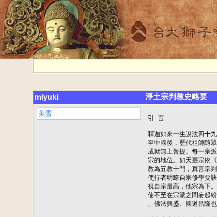
淨土宗判教史略要
miyuki
美雪
引 言

釋迦如來一生說法四十九年，旨在導人真實修行，了生脫死，其原本無宗派之分。佛法傳
至中國後，歷代祖師隨眾生之根性、志願而各自立宗，以期人人能一門深入，就路還家，
成就無上菩提。每一宗派各自依據所宗的經典進行修學，並對一代時教進行分判，確立自
宗的地位。如天臺宗依《法華經》判一代時教為五時八教，賢首宗依《華嚴經》判一代時
教為五教十門，真言宗判一代時教為顯、密二教等。祖師判教之目的，純為修學指南，欲
使行者明瞭自宗修學要訣，而如實修行，以成就佛道。為守護行人信心，令一心專修，多
視自宗最高，他宗為下。祖師之言，偏於慈悲攝受，非贊自毀他、妄論是非。明瞭此意，
使不至在宗派之間妄起紛諍，自是非他。但各隨己緣，任修自宗，互不防礙，則眾生有福
、佛法興盛、國道昌隆也。今略述淨土祖師對一代時教之教判，以明瞭淨土宗之修學方向。

淨土宗之判教，有別于他宗，他宗多偏於‘法’之屬性作大小、權實之判，淨土宗不止於
‘法’之高下明辨，更深入一層就‘機’之堪與不堪論而辨‘行’之‘難、易’。在至善
平等法中，選擇易行之道，以能否應時、應機，是修學最要一關故。所謂‘法無高下，應
機者妙；藥無貴賤，對症者良’也。故淨土諸師判教以‘機法相應’為立足點，以‘往生
淨土、即生了脫’為目的。‘機’則以下劣凡夫為本位（以下攝上），種種判釋，即欲為
最下之人選擇可行之道，以暢如來出世本懷。

淨土判教有‘教判’與‘行判’二門，教判之目的，在為導歸真實之行，以達成往生素懷
。一為原理，一為方法，相資相成。

教判可分‘聖淨二門’判與‘要弘二門’判；聖淨二門是難易判，要弘二門是真假判。聖
淨二門之雛形為‘難易二道’判，純在法義上明辨修行之‘難、易’，從中探出其根源在
‘自、他’二力有別故，以此而總結一代時代教為‘聖、淨’二門，從中決出‘淨土門’
。淨土門中有‘要、弘’二門，一為方便，一為真實；而於此中，決出‘弘願門’。此即
教判之指歸。

行判即‘正雜二行’判，含有二義：一、正雜二行；二、正助二業。於‘正、雜’二行中
，決出‘正行’；於‘正、助’二業中，決出‘正定業’。此即行判之指歸。

一、難易二道

（一）難易二道

淨土判教，始于龍樹菩薩。釋迦如來一生說法雖多，龍樹菩薩歸結為‘難易二道’。其《
易行品》言：

問曰：“至阿惟越致地者：行‘諸’難行，‘久’乃可得，或‘墮’聲聞辟支佛地。”若
爾者，是大衰患，如助道法中說，…是故若諸佛所說有‘易行道’，疾得至阿惟致地方便
者，願為說之。

答曰：如汝所言，是佇弱怯劣，無有大心，非是丈夫志幹之言也。何以故？若人發願，欲
求阿耨多羅三藐三菩提，未得阿惟越致，於其中間，應不惜生命，晝夜精進，如救頭燃。
如助道中說，…行大乘者，如佛所說：‘發願求佛道，重於舉三千大千世界。’汝言阿惟
越致地，是法甚難，久乃可得；若有易行道，疾得至阿惟越致地者，是乃怯弱下劣之言，
非是大人志幹之說。汝若必欲聞此方便，今當說之：

佛法有無量門：如世間道，有‘難’有‘易’，陸道步行則苦，水道乘船則樂。

菩薩道亦如是：或有勤行精進；或有以‘信’方便，易‘行’疾至阿惟越致者。

阿彌陀佛本願如是：若人念我，稱名自歸，即入必定，得阿耨多羅三藐三菩提。是故常應
憶念。

觀此文義，知龍樹菩薩判教緣起是因有‘佇弱怯劣、無有大心’之人知難行不堪而欲求易
行之道，故特為此等下劣之機開顯易行之法。龍樹菩薩言此等人‘非是丈夫志幹之言’，
似乎在責其無有大心，當‘不惜生命，晝夜精進，如救頭燃。’然成佛豈易哉，是法甚難
，重於舉三千大千世界。須行諸難行，久乃可得，而且有墮於小乘自利等大衰患。如此難
事，自非下劣凡夫所能堪。為此等之機，若不別開易行之道，便永無出離之日，淨土一法
應運而開。此即龍樹菩薩首彰‘淨土一法，本為凡夫’之旨。

龍樹菩薩將難行道之‘難’歸結為‘諸、久、墮’三種原因，此如陸道步行則苦。易行道
則無以上諸難，但以信為方便，易行而疾至。

所謂‘以信為方便’者，即信‘阿彌陀佛本願：稱名自歸，即入必定。’

所謂‘易行而疾至’者，即無論何人，但稱彌陀佛名，自然乘彌陀本願力，往生淨土，疾
得成就阿耨多羅三藐三菩提。如乘船過海，直達彼岸。以仗佛力故，無退墮之險，無步行
之苦，如乘船之樂。

與難行道相對，易行道則有‘一、速、必’三特點。‘一’者一行：但稱名號，不須修諸
難行。‘速’者快速：此生即得往生成佛，不經多生多劫。‘必’者必定：稱名必定往生
，往生必定成佛。易行疾至之理，一目了然。

所謂‘阿彌陀佛本願如是：稱名自歸，即入必定。’此即龍樹菩薩詮釋彌陀第十八願義，
顯示易行道之根源即彌陀第十八願。本願之王，藉龍樹菩薩開顯而首次明朗。‘得阿耨多
羅三藐三菩提’，即總彰往生之果，即第十一、二十二願。（此義藉曇鸞祖師開顯而明瞭
。）

釋迦本師雖早就說出淨土三經，且諸經所贊，亦多在彌陀。然於佛法昌隆、根機猛利之正
法時代，難行道雖難，尚有堪行之機，故多依自力修行，鮮有人注意淨土法門，此即淨土
一法于正法時代隱而不彰之緣故。（其密行淨土，則非凡所測。如經中所言舍利弗等聖者
，皆往生淨土，《大經》則言大小菩薩往生者，不計其數。）待根機日下、法道漸衰之像
法時期，龍樹菩薩應運而生，辨修行之難易，決出‘難易二道’，淨土一門始初露頭角。
如日初升，微吐白光。

龍樹菩薩後，弘揚淨土之祖師以天親菩薩為首，其《往生論》則是淨土正依之論。天親菩
薩闡揚淨土，純在義理上發揮，未在判教上細辨。故其大義只彰易行之道，未涉難行之法
。可謂直入堂奧，無有枝葉。其所言：

觀佛本願力，遇無空過者，

能令速滿足，功德大寶海。[1]

即是其心要，徹彰淨土心髓。‘觀佛本願力’彰淨土之源、往生之因；‘遇無空過者’顯
攝機之普、易行之至；‘能令速滿足’彰淨土之快速、超勝；‘功德大寶海’顯淨土之無
上佛果。而所言：‘世尊我一心，歸命盡十方，無礙光如來，願生安樂國。’及‘我作論
說偈，願見彌陀佛，普共諸眾生，往生安樂國。’[2]則以身示法，攝眾機歸於淨土。良
由其文約義豐，旨歸幽遠，故多難明其旨，以至塵封寶庫，罕有流通。曇鸞祖師為其所注
的《往生論注》，則大彰其義，使其幽遠之旨得以明瞭。如印光大師言：‘曇鸞法師撰注
詳釋，直將彌陀誓願，天親衷懷，徹底圓彰，和盤托出。若非深得佛心，具無礙辨，何克
臻此！’[3]又於《淨土十要》序中言：‘天親菩薩《往生論》，淨宗之要典也，世罕流
通。曇鸞法師之《注》，文暢達而義深邃，洵足開人正智，起人正信，乃淨業學人之大導
師，惜中國久已失傳。清末楊仁山居士請于東瀛，刻以流通。’

今就曇鸞祖師之思想述判教之演化，藉此亦可明瞭天親菩薩之衷懷。

曇鸞祖師繼承龍樹菩薩‘難易二道’之判，並大彰其義，使難行之‘難’，更加明朗；易
行之‘易’，尤為突出。其《往生論注》言：

謹案龍樹菩薩《十住毗婆沙》雲：菩薩求阿毗跋致，有二種道：一者難行道，二者易行道
。

‘難行道’者：謂於五濁之世，于無佛時，求阿毗跋致為難。此難乃有多途，粗言五三，以
示義意：一者外道相善，亂菩薩法。二者聲聞自利，障大慈悲。三者無顧惡人，破他勝德。
四者顛倒善果，能壞梵行。五者唯是自力，無他力持。如斯等事，觸目皆是。譬如陸路，
步行則苦。

‘易行道’者：謂‘但’以‘信佛’因緣，願生淨土，乘佛願力，便得往生彼清淨土。佛
力住持，即入大乘正定之聚。正定，即是阿毗跋致。譬如水路，乘船則樂。

曇鸞祖師對‘難行道’之‘難’，闡釋周詳，層層深入，一一簡別，使人一目了知。雖只
略舉三五，卻將自力修行之緊要處一一點破，使其義理清晰明瞭。略申其義。

一者外道相善，亂菩薩法。

菩薩法以上求下化為本，以無染無著為要。福慧雙修，定慧等持。既廣攝世出世一切善法
，又無‘人、我、法’之執，純是清淨無為無漏解脫之道，極智慧而成就。外道雖亦似求
解脫，行世善，修苦行等，但執於‘人、法’，錯認因果，有為有漏，非真實解脫之道。
然其貌似佛法，使無有智慧之士，難辨真偽。經言：‘末法時代，邪師說法，如恒河沙。
’此即對末法眾生無智的預示。可知外道佛法，其難辨之甚。此是修行入門第一難。此即
內外簡別。

二者聲聞自利，障大慈悲。

縱有智慧，能明辨外道與佛法之異，而歸依佛門。然入得佛門，有大小乘之別；欲成佛道
，則須行大乘菩薩道，發大悲心，利益群生。難行能行，難忍能忍，難舍能舍。六度齊修
，萬行總攝。如此大心，豈是凡夫所能？如舍利弗之聖者，尚經不起天人考驗而退失菩提
心，何況凡夫？故經言：‘自未得度，欲度人者，無有是處。’縱有利他之心，若無利他
之力、利他之行，則菩薩道但成一空言耳。凡夫所發悲心，多如畫水，瞬間即逝，必墮自
利小行中。一墮於此，則障大慈悲，佛道無由得成矣。此由行菩薩道之內因不具，故難。
此是第二難。此即大小簡別。

三者無顧惡人，破他勝德。

或有上根利智，有心行菩薩道，而處此娑婆五濁惡世，逆緣障道，處處皆是。未證無生忍
、登不退地者，多是欲行不能行，欲忍不能忍，欲舍不能舍。雖有大悲心願，卻無順緣保
任此德，令其成就，多被種種惡人、惡緣、惡業之所破壞。如小樹未成，被暴雨所折。此
即彰五濁惡世行菩薩道之外緣障道甚多，故難。此是第三難。此即順逆簡別。

四者顛倒善果，能壞梵行。

縱能修諸難行，不被惡緣所破，若自身煩惱未斷，無明未破，勝德未成，此生成就，則無
有望。所起諸行，但得人天福報而已。一旦墮入福樂果報中，多入五欲六塵而不能自拔。
欲生生不退、世世修行者，恐萬中無一；多是隨業流轉去，一世不如一世。所謂‘三世佛
怨’，蓋即指此。久乃可得，亦成可望而不可及，今世之梵行，則被來世果報所破壞。

前三種就‘因’中論難，此第四就‘果’中論難。以此世之‘果’，即後世之‘因’，顯
生生世世皆難出輪回矣。此即果中簡別。

五者唯是自力，無他力持。

以上四難已辨明菩薩道修行之難的眾多原因，古德判第一為智障，第二為悲障，第三、四
為方便善巧障。有此諸障，故菩薩道難成。而究其根源則在‘唯是自力，無他力持。’即
總總修行難關，皆須憑真實智慧功德力一一突破，方能成就佛道。若無真實智慧選擇力，
過不了第一難；若無大悲菩提心力，過不了第二難；若無摧伏邪魔外道破壞力，過不了第
三難。若無隔世不迷、入塵不染之大三昧力，過不了第四難。此四難不過，欲成佛道者，
未之有也。一言以蔽之，唯仗自力，不仗他力，則末世眾生，於五濁之世，無佛之時，難
成菩薩道。此是二力簡別。

曇鸞祖師之判，極盡理性彰難行之義，可謂深妙至極。此乃時機之必須，以眾生根機日趨
下劣，若不詳陳自力修行之難，則芸芸眾生，難以安心淨土；唯深知其甚難，知‘諸、久
、墮’之弊，方肯死盡偷心，舍難入易。

反之，易行道之所以‘易’，則因有‘他力攝持’故。‘但以信佛因緣，願生淨土，乘佛
願力，便得往生彼清淨土。’種種諸難，皆迎刃而解。以易行道不涉他種行業，不須智慧
明辨他法之真偽，但信佛願，稱彼佛名，求願往生即足。無論有智無智，皆可尊此一行，
故無有第一難。

凡夫因中雖無力成就菩提心，但願往生，則可入無為涅槃界，成就大乘極果，自能自利自
他，所謂‘自利即能普利一切’[4]也，故無第二難。

稱名一法，易行易往，無有能破。時處諸緣無礙，時節久近無礙，罪福多少無礙，所謂‘
諸邪業系，無能礙者’[5]，故無第三難。

生於淨土，見生之火，自然而滅。永出輪回，梵行成就，不墮人天福樂中，故無第四難。

此四易皆由彌陀願力所成就，但能信受奉行，則稱名自歸，疾速圓滿功德大寶。此即他力
攝持之不可思議處！誠如龍樹菩薩所彰：‘一、速、必’也。

餘門學道，似蟻子上于高山。念佛往生，如風帆揚于順水。力用懸殊，自可明瞭曇鸞祖師
勸舍難行道歸易行道之用意。

（二）自他二力

曇鸞祖師于‘難易二道’判中，特別揭示出其根源在‘自、他’二力，使修學宗旨日益明
朗。其難行之辨甚詳，以法顯機，彰自力之無力；于易行之道則直陳其要。為深顯其心要
，曇鸞祖師尤加深究，明辨自他二力之別。並在龍樹菩薩偏彰往生因（第十八願）的基礎
上，更細探往生之果。其《往生論注》最後引用彌陀第十一、十八、二十二願，顯彰此義
。與‘難易二道’首尾呼應，極顯‘易行、疾至’之妙義。其文言：

問曰：有何因緣，言‘速’得成就阿耨多羅三藐三菩提？

答曰：《論》言修五門行，以自利利他成就故。然‘核求其本，阿彌陀如來為增上緣。’

‘他利’之與‘利他’，談有左右。若自佛而言，宜言‘利他’；自眾生而言，宜言‘他
利’。今將談‘佛力’，是故以‘利他’言之。當知此意也！

凡是生彼淨土，及彼菩薩人天所起諸行，皆緣阿彌陀如來本願力故。何以言之？若非佛力
，四十八願，便是徒設。今的取三願，用證義意：

願言：‘設我得佛，十方眾生，至心信樂，欲生我國，乃至十念，若不生者，不取正覺。唯
除五逆，誹謗正法。’

緣佛願力故，十念念佛，便得往生。得往生故，即免三界輪轉之事。無輪轉故，所以得速
。一證也。

願言：‘設我得佛，國中人天，不住正定聚，必至滅度者，不取正覺。’

緣佛願力故，住正定聚。住正定聚故，必至滅度，無諸回復之難，所以得速。二證也。

願言：‘設我得佛，他方佛土，諸菩薩眾，來生我國，究竟必至，一生補處。除其本願，
自在所化，為眾生故，被弘誓鎧，積累德本，度脫一切。游諸佛國，修菩薩行。供養十方
諸佛如來，開化恒沙無量眾生，使立無上正真之道。超出常倫諸地之行，現前修習普賢之
德。若不爾者，不取正覺。’

緣佛願力故，超出常倫諸地之行，現前修習普賢之德。以超出常倫諸地行故，所以得速。
三證也。

以斯而推：他力為增上緣，得不然乎！當複引例，示‘自力’、‘他力’相：

如人畏三途故，受持禁戒。受持禁戒故，能修禪定。以禪定故，修習神通。以神通故，能
遊四天下。如是等名為‘自力’。

又如劣夫，跨驢不上。從轉輪王行，便乘虛空，遊四天下，無所障礙。如是等名為‘他力
’。

愚哉！後之學者，聞‘他力’可乘，當生‘信心’，勿自局分也。

曇鸞祖師于四十八願中選出三願作為的證，彰顯他力、他利之不可思議功德。顯凡夫往生
、成佛，皆是彌陀願力所成。以第十八願彰往生之‘因’，以第十一願、二十二願，彰往
生之‘果’，明確了淨土‘念佛成佛’之無上因果。

三願以第十八願為根本，以有因自有果，無因則無果矣。其所言‘若不生者，不取正覺’
即潛通於果。曇鸞祖師彰第十八願義甚為簡要明瞭：‘緣佛願力故，十念念佛，便得往生
’也。此即他力之根源，仗他力故，十念即生。何為‘十念’？曇鸞祖師釋言：

經言‘十念’者，明‘業事成辦’耳，不必須知頭數也。[6]

此即彰眾生往生之功德，已由彌陀願行所成就，眾生稱念，必得往生，不在數之多少。從
此釋中，可知‘十念’乃‘業事成辦’之義，非固定之數，故經雲‘乃至十念’。善導大
師將此義開顯為‘上盡一形、下至一聲’。

第十一、二十二願即顯往生之果：緣佛願力故，住正定聚；超出常倫諸地之行，現前修習
普賢之德。即使是下品生者，雖不知無生之理；一得往生，見生之火，自然而滅。曇鸞祖
師依二十二願意言：

案此經推，彼國菩薩，或可不從一地至一地。言十地階次者，是釋迦如來于閻浮提一應化
道耳。他方淨土，何必如此？五種不思議中，佛法最不可思議，若言菩薩必從一地至一地
，無超越之理，未敢詳也。[7]

經中雖言有三輩九品之別（他宗行人，便依此而定極樂之品位高低）。然《大經》又言：

其諸聲聞、菩薩、天人，智慧高明，神通洞達，鹹同一類，形無異狀；但因順余方，故有
天人之名，顏貌端正，超世稀有，容色微妙，非天非人。皆受自然虛無之身，無極之體。

曇鸞祖師別具隻眼，通觀經意，了知極樂實無品位、真實平等之義。其《贊阿彌陀佛偈》言
：

極樂聲聞菩薩眾，人天智慧咸洞達；

身相莊嚴無殊異，但順他方故列名。

顏容端正無可比，精微妙軀非人天；

虛無之身無極體，是故頂禮平等力。

極樂果報‘平等一味、隨意顯化’之狀以此開顯而明朗，此是曇鸞祖師首先隱彰凡夫往生
報土之宗義，因果分明，一目了然。其《往生論注》言‘願往生者，本則三三之品，今無
一二之殊，亦如淄澠一味，焉可思議！’（此義藉善導大師開顯而更清晰明瞭。）

第十八願顯因中仗他力往生之義，第十一、二十二願彰往生證果亦仗他力。故曇鸞祖師言
：‘凡是生彼淨土，及彼菩薩人天所起諸行，皆緣阿彌陀如來本願力故。’因果皆仗他力
，此即淨土‘易行、疾至’的甚深微妙義，即是佛力之‘利他’不可思議功德，亦是此法
難信之所以然。

曇鸞祖師欲顯淨土‘易行疾至’之超勝，並以‘自、他’二力對比：自力行者，須戒定慧
成就，方能遊四天下。他力行者，雖是劣夫，跨驢不上，乘轉輪王力，便可遊四天下。此
即喻無有戒定慧學之凡夫，但乘佛願，則可成就佛道。他力之不可思議，以此得以徹彰無
遺。故曇鸞祖師于《往生論注》中極彰‘一切外凡夫人，皆得往生’之義，並贊此法言：

有凡夫人煩惱成就，亦得生彼淨土，則是不斷煩惱得涅槃分，焉可思議！[8]

‘煩惱成就之凡夫，不斷煩惱得涅槃’，此即他力之難思議處，而此他力全彰于名號功德
中，其《論注》言：‘彼無礙光如來名號，能破眾生一切無明，能滿眾生一切志願。’但
能生信無疑，稱彼名號，即與彌陀願心相應，即是如實之修行。以彼光明名號是‘實相身
’，是‘為物身’，自能止一切惡，生一切善，滿一切願故。其最後之結言：‘愚哉！後
之學者，聞他力可乘，當生信心，勿自局分也。’則是其判教之指歸，導人一心歸命、稱
彼名號、乘願往生也。

二、聖淨二門

中國淨土宗以慧遠大師為初祖，其結集百余高人共修，首開蓮社之風，影響頗盛，可謂一
響百從。然慧遠大師之思想偏於觀想念佛，並融會般若、禪定之聖道理念，未能開顯出淨
土易行疾至之理。其著述多是他宗理論,對淨土之釋不甚周詳。其《念佛三昧詩序》言：
‘又諸三昧，其名甚眾；功高易進，念佛為先。何者？窮玄極寂，尊號如來；體神合變，
應不以方。故令入斯定者，昧然忘知，即所緣以成鑒。’於此可見其淨土思想之一斑。因
其偏于自力修證，仍屬難行道之行，故攝機未普，至唐宋後即少有人提倡。而其結集蓮社
共修之風尚及‘功高易進，念佛為先’之首倡，則對淨土之普及有深遠影響。

慧遠大師融合玄學、儒學，倡導中觀思想，極大地推動了佛法在中國的弘傳。而其淨土思
想則未形成體系，於判教亦無闡釋。中土最早深入、全面闡釋淨土理論，彰易修易往之道
者，即曇鸞祖師。其《往生論注》可謂極盡義理導觀想念佛歸持名念佛，攝自力回向歸他
力本願，使淨土心要得以明瞭，淨土宗‘易行、普被’之特別宗旨得以彰顯。（善導大師
將觀想與持名等義，明判為‘要弘二門’，使其分際得以顯明。）其‘難易二道’、‘自
他二力’判，為中國淨土宗判教之始，確立了淨土宗有別他宗之特有獨立的地位，為淨土
宗之形成與發展奠定了深厚基礎。後之弘揚淨土者，多以此為指南而闡揚其義。或彰難行
道之‘難’而導歸淨土，或顯易行道之‘易’而直指心要。千開萬閉，皆不離於此。誠如
印光大師所贊言：‘《往生論注》文義顯豁、直捷，真能上繼匡廬，下啟天臺、西河、長
安等，宜細看之。’[9]

繼承並發展曇鸞祖師判教思想者，首即西河道綽禪師。道綽禪師私承其法脈，依‘難易二
道’判之大義，將一代時教歸結為‘聖道門’與‘淨土門’，在理論體系上確立了淨土宗
的地位。其《安樂集》言：

問曰：一切眾生，皆有佛性，遠劫以來，應值多佛，何因至今，仍自輪回生死，不出火宅
？

答曰：依大乘聖教，良由不得二種勝法，以排生死，是以不出火宅。何者為二？一謂‘聖
道’，一謂往生‘淨土’。其‘聖道’一種，今時難證：一由‘去大聖遙遠’，二由‘理
深解微’。是故《大集月藏經》雲：‘我末法時中，億億眾生，起行修道，未有一人得者
。當今末法，現是五濁惡世，唯有淨土一門，可通入路。’是故《大經》雲：‘若有眾生
，縱令一生造惡，臨命終時，十念相續，稱我名號，若不生者，不取正覺。’

又複一切眾生，都不自量。若據大乘：真如實相、第一義空，曾未措心；若論小乘：修入
見諦修道，乃至那含羅漢，斷五下除五上[10]，無問道、俗，未有其分。縱有人天果報，
皆五戒十善，能招此報，然持得者甚希。若論起惡造罪，何異暴風駛雨。是以諸佛大慈，
勸歸淨土。縱使一形造惡，但能系意專精，常能念佛，一切諸障，自然消除，定得往生。
何不思量，都無去心也!

道綽禪師將他宗所言之一切大、小、權、實諸教，總判為‘聖道門’，念佛往生判為‘淨
土門’。此是對‘難易二道’的歸納、總結。彰一代時教，不出此兩種聖法。於此二門中
，極彰‘難、易’之心要。其言雖簡，然意義甚深。

曇鸞祖師釋‘難’之由已甚詳備，道綽禪師則擇其綱要，結示聖道門之‘難’有二由、一
證。二由即：一、去大聖遙遠，二、理深解微。一證即：《大集經》證。略申其義：

一、去大聖遙遠：此即彰末法時代，善知識希少，幾近於無，所謂‘億億人修道，未有一
人得者’也。既無人得道，則無緣親近如正法時代之聖者，‘智為能度’之聖道一門，自
然無由得入。此彰無外緣成就菩薩道，是以故難。

二、理深解微：此有二義：一彰聖道之法義甚深，二顯眾生根機陋劣。末法雖有經論住世
，攝受行人。但智慧淺薄之機，無有擇法眼，不能自辨佛法之修學津要。於甚深之法，但
有微解而已。‘解’尚甚微，‘行’自無由起，‘證’更無容論。此即彰內因不具，是以
故難。

以上二義，攝盡內外一切因、緣。因緣不具，曇鸞祖師所言第一難尚不能過，後之三難則
不言自明。道綽禪師已敏銳地感受到此時眾生於‘信、解、行、證’四門中，但具信門，
解門已希，行門則已由‘難行’而至‘無行’矣。一無大乘之行，二無小乘之行。若論大
乘，則于‘真如實相、第一義空，曾未措心。’若論小乘，則于‘修入見諦修道，乃至那
含羅漢，斷五下除五上，無問道俗，未有其分。’甚至於能持五戒十善者亦甚希少矣，而
‘起惡造罪，何異暴風駛雨。’道綽禪師引《大集月藏經》所說‘末法時中，億億眾生，
起行修道，未有一人得者’之佛言以作此證，彰末世凡夫之無力，可謂一針見血。其《安
樂集》引經說明末法時代‘白法隱滯，多有諍訟，微有善法得堅固’之理甚詳，文繁不錄
。

道綽禪師出家（一四歲），正遇上北周武廢佛（五七四年），耳聞目睹末法之種種跡象，
故特別留心當時流傳教內的末法思想，審時度世，尋求即生了脫之道。直至四十多歲，尚
無結果，可謂漸漸雞皮鶴發，無常逼在眼前。然生死尤未了，內心的不安、焦慮，可想而
知。幸有緣得見曇鸞祖師的碑文，從中瞭解到淨土法門是自身出離生死之要道，有如黑暗
中見到光明，心中憂慮頓時消失。從此，私淑曇鸞，絕意名利，專弘淨土，重重屢講淨土
三經，為末法眾生決擇即生了脫之法。開啟專修專弘之先風，留美於世，為諸師所尊崇。
誠如印光大師所贊言：‘道綽禪師，一生專弘淨土，講淨土三經近二百遍，可知一年之中
當講四五遍。不以繁重為忌，唯期人各悉知。今人則必不肯如是重重屢講也。古人以利人
為本，今人以求名為本。若專講淨土，人或輕之，所以不肯專精致力於此一法也。’[11]

道綽禪師以其切身的經歷，感受到自力修行的艱難，深知無始以來的業力實非自力所能化
解。雖欲以凡夫之心，效法菩薩之行，但有如無力之人走在淤泥深潭中而不能自拔。然未
遇他力之緣，亦只有空疲于自力無謂的掙扎。當有緣得睹彌陀的無礙光明，看到了一切眾
生解脫的希望，從內心深處發出了‘一切眾生，都不自量’的呼喊，欲使仍在泥潭中掙扎
的行人，當歸他力攝取，入淨土一門。

經典與現實的映照，使道綽禪師深深感受到下劣之機，生是五濁惡世，處此末法時代，若
不別依淨土，無有出離之緣。唯有淨土一門，可通入路；唯依念佛，可頓超生死。此是釋
迦本師懸為末法眾生指明修學之方向，藉道綽禪師開顯而明瞭。

機法相應，是修學最要一關。道綽禪師深深體會到此義，並將此心要和盤托出，言：‘若
教赴時機，易修易悟；若機教時乖，難修難入。’[12]故道綽禪師深究時代與根機而選擇
教法，在其《安樂集》中引用大量經證，為末法眾生選出唯一可行之道，即是持名念佛。
其言‘縱使一生造惡之機，臨終十聲稱佛，亦得往生’即徹彰此義。此是道綽禪師借《觀
經》下品下生的極下之機，顯彌陀本願不可思議最勝之法，別彰第十八願義。其用意在以
‘下至十聲’，攝‘上盡一行’（善導大師將此義顯明），彰‘乃至十念，莫不皆往。’
第十八願義，因此而清晰明瞭。彌陀