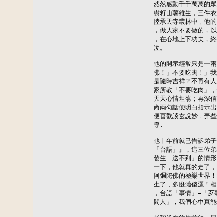
然然感動千千萬萬的眾
樹籽山薯維生，三件衣
陸承天寺叢林中，他的
，做人家不要做的，以
，在心地上下功夫，終
泣。

他的開示經常只是一兩
佛！」不要吃肉！」我
是隨時吉祥？不再有人
家所教「不要吃肉」，
天天心情坦蕩；再深信
尚兩句話便明白指示出
便喜歡談玄說妙，弄些
導.

他十年前就已告訴弟子
「台語」』，這三位弟
發生「送不到」的情形
一下，他就真的走了，
阿彌陀佛的極樂世界！
生了，多麼瀟傻灑！相
，台語「事情」—「歹
閒人」，我們心中真能