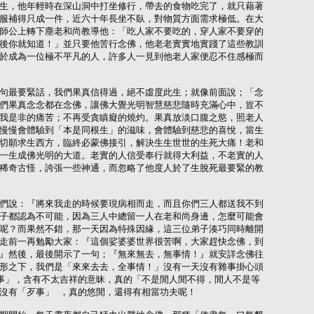
生，他年輕時在深山洞中打坐修行，帶去的食物吃完了，就只藉著

服補得只成一件，近六十年長坐不臥，對物質方面需求極低。在大

師公上轉下塵老和尚教導他：「吃人家不要吃的，穿人家不要穿的

後你就知道！」並只要他苦行念佛，他老老實實地實踐了這些教訓

於成為一位極不平凡的人，許多人一見到他老人家便忍不住感極而

句最要緊話，我們果真信得過，絕不虛度此生；就像前面說；「念

們果真念念都在念佛，讓佛大覺光明智慧慈悲隨時充滿心中，豈不

我是非的痛苦；不再受貪瞋癡的燒灼。果真放淡口腹之慾，照老人

慢慢會體驗到「本是同根生」的滋味，會體驗到慈悲的喜悅，當生

切願求生西方，臨終必蒙佛接引，解決生生世世的生死大痛！老和

一生成佛光明的大道。老實的人信受奉行就得大利益，不老實的人

稀奇古怪，誇張一些神通，而忽略了他度人於了生脫死最要緊的教

們說：『將來我走的時候要現病相而走，而且你們三人都送我不到

子都認為不可能，因為三人中總留一人在老和尚身邊，怎麼可能會

呢？而果然不錯，那一天因為特殊因緣，這三位弟子湊巧同時離開

走前一再勉勵大家：『這個娑婆婆世界很苦啊，大家趕快念佛，到

』然後，最後開示了一句；『無來無去，無事情！』就安詳念佛往

形之下，我們是「來來去去，全事情！」沒有一天沒有雜事掛心頭

事」，含有不太吉祥的意昧，真的「不是閒人閒不得，閒人不是等

沒有「歹事」 ，真的悠閒，還得有相當功夫呢！
