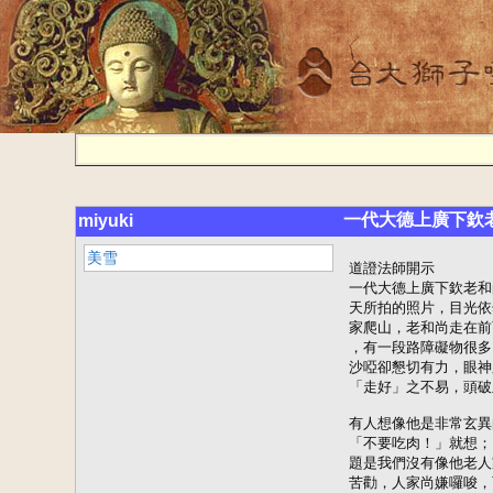
一代大德上廣下欽
miyuki
美雪
道證法師開示

一代大德上廣下欽老和
天所拍的照片，目光依
家爬山，老和尚走在前
，有一段路障礙物很多
沙啞卻懇切有力，眼神
「走好」之不易，頭破
有人想像他是非常玄異
「不要吃肉！」就想；
題是我們沒有像他老人
苦勸，人家尚嫌囉唆，