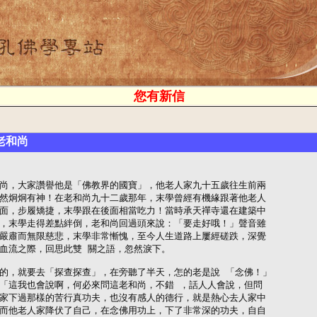
您有新信
老和尚
尚，大家讚譽他是「佛教界的國寶」，他老人家九十五歲往生前兩

然炯炯有神！在老和尚九十二歲那年，末學曾經有機緣跟著他老人

面，步履矯捷，末學跟在後面相當吃力！當時承天禪寺還在建築中

，末學走得差點絆倒，老和尚回過頭來說：「要走好哦！」聲音雖

嚴肅而無限慈悲，末學非常慚愧，至今人生道路上屢經磋跌，深覺

血流之際，回思此雙 關之語，忽然淚下。

的，就要去「探查探查」，在旁聽了半天，怎的老是說 「念佛！」

「這我也會說啊，何必來問這老和尚，不錯 ，話人人會說，但問

家下過那樣的苦行真功夫，也沒有感人的德行，就是熱心去人家中

而他老人家降伏了自己，在念佛用功上，下了非常深的功夫，自自
