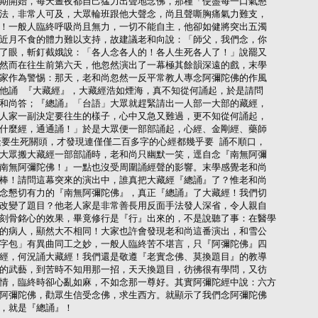
期開始，每天晝夜都自己猛力出聲地念佛，那種「使盡每一口氣懇

法，非常人可及，大眾輪班跟他大聲念，尚且聲嘶胸痛氣力難支，

！一般人臨終呼吸尚且無力，一切不能自主，他卻如健將突出五濁

近月不食的體力難以支持，故建議老和向說：「師父，我們念，你

了眼，斬釘截娥說：「各人念各人的！各人生死各人了！」說罷又

然而在往生前第六天，他忽然演出了一幕極其餘韻深遠的戲，末學

家作為警惕：那天，老和尚忽然一反平常教人專念阿彌陀佛的作風

他誦 『大藏經』，大藏經浩如煙海，真不知從何誦起，於是請問

和尚答；『總誦』「台語」大眾就趕緊請出一人部一大部的藏經，

人家一副決定要往生的樣子，心中又急又難過，更不知從何誦起，

什麼經，通通誦！」於是大眾便一部部誦起，心經、金剛經、藥師

緊要生死關頭，才發現連僅僅二百多字的心經都幾乎要 誦不順口，

大眾搬大藏經一部部誦時，老和尚只幽默一笑，逕自念『南無阿彌

南無阿彌陀佛！』一點也沒受周圍誦經聲的影響。末學感覺老和尚

棒！請問這幕突來的演出中，誰真把大藏經『總誦』了？惟老和尚

念懇切有力的『南無阿彌陀佛』，真正『總誦』了大藏經！我們切

改變了題目？他老人家是非常善長用反面手法發人深省，令人親自

刻骨銘心的效果，畢竟修行是『行』出來的，不是說聽了事：在醫學

的病人，顯然大不相同！大家也許會發現老和尚這番演出，和雪公

字包」有異曲同工之妙，一般人臨終苦不堪言，只『阿彌陀佛』四

經，何況誦大藏經！我們還是敬遵『老實念佛、莫換題目』的教導

的武藝，到苦時不知用那一招，天天換題目，彷彿很有學問，又彷

情，臨終時卻心亂如麻，不如念那一尊好。其實阿彌陀經中說：六方

阿彌陀佛，勸眾生信受念佛，求生西方。就顯示了我們念阿彌陀佛

，就是『總誦』！
