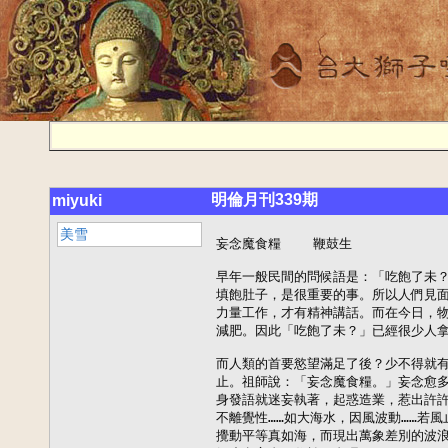
明倫月刊339期
miyuki
美雪
妄念魔食糧    鞭鼓生

早年一般民間的問候語是：「吃飽了未？」在物質匱乏的年代裡，三餐都成問題，有沒有
填飽肚子，是很重要的事。所以人們見面就互相關切「吃飽了未？」是啊！吃飽了，才有
力量工作，才有精神講話。而在今日，物質豐饒，多半人往往會「吃」得過量，甚至必須
減肥。因此「吃飽了未？」已經很少人拿來當問候語了。

而人類的首要慾望滿足了後？少不得就有種種想頭蜂湧而起，於是妄念紛飛，無有片刻休
止。祖師說：「妄念魔食糧。」妄念愈多，魔的糧草就愈豐富，魔頭吃得腦滿腸肥，動
身發語就迷妄執著，起惑造業，惹出許許多多的是非。據大乘起信論記載：「無明之相，
不離覺性……如大海水，因風波動……若風止滅，動相則滅，濕性不壞故。」可見妄念能
攪動平等真如海，而現出萬象差別的波浪，若能止息妄念，就能回復本來的覺悟境界。如
何止息妄念，住於正念呢？

我們先來簡別正念：正念可分為二：一是世間的有漏正念，也就是一般隨順仁義禮智信的
善念。一是出世間的無漏正念，也就是依止無漏正見，能思維真理實諦，明記不忘之念。
依此，大家可以細細思維 雪公曾明示弟子的話：「白衣學佛，不離世法，必須敦倫盡分
。處世不忘菩提，要在行解相應。」在世間法上，敦倫盡分，雖是有漏正念，卻已穩住了
出世的基礎，之後再提昇，處於濁世，卻能不忘菩提，以淨土宗的正念：「面臨諸種遭遇
，能心不錯亂顛倒而一心念佛。」來加強觀行，則漏與無漏的正念都函蓋上了。果能如此
，雪公說：「現世得以保平安，臨終可以得往生。」

人的一生，精力充沛的時間非常短暫，一晃眼就老病來磨，臨命終時，難保不為死苦而心
生顛倒，忘失淨因。所以正念亦須仰賴平生行業來熏習，點滴累積，而非一蹴可及。至於
妄念，也是一樣，要仰賴平素綿密功夫去止息，當魔食糧斷絕時，就是「許爾法身活」的
時候了。

馬鳴菩薩　

造論通宗百洛叉
摧邪顯正懾群魔
示人不退有奇術
唯教專心念佛陀　　　

(淨土詠史 西湖居士李濟)

馬鳴菩薩造【大乘起信論】，融合宗教，貫通千萬部大乘經典的義理，摧服邪教，顯揚正
道，使群魔鎮懾降服。論中末後勸示修行人如何攝護信心、無有退轉，說到如來有個殊勝
妙法，就是只教人專心念西方極樂世界阿彌陀佛，發願往生彼佛國土。

讀易散記：謙卦彖辭(上)  自 明

艮下  坤上  謙亨。君子有終。

「謙亨」

虞仲翔注：「乾上九來之坤。與履旁通。天道下濟。故亨。彭城蔡景君說，剝上來之三。
」

「乾上九來之坤」者，這是解釋謙卦的由來。以消息卦說，乾消已盡，入於坤中，其上九
一爻由上來之坤三，坤下體則成艮，而為地山謙。卦名為謙者，因為上九亢極失位，其居
天道，盈而不溢，乃虧而降之坤三，以致恭存正位，故名為謙。謙三之初，為復，息而為
履，故與履旁通。「天道下濟」者，乾為天道，乾上九來之三，由上而下，是為天道下濟
。上九來之坤三，即是以乾通坤，故亨。蔡景君，是一位傳易的先師。他說：「剝上來之
三。」剝上就是乾上。以消息卦而言，故云剝上來之三。虞氏不採用此說。因為，一則上
九之三，雖得正位，但不見初九乾元之正。再則虞氏卦變，一陽五陰，以及一陰五陽之例
。謙卦一陽五陰。故不用景君之說。

以上據惠氏、張氏、李氏之說，解釋虞注。

「君子有終」

虞仲翔注：「君子謂三。艮終萬物。故君子有終。」

鄭康成注：「艮為山，坤為地。山體高，今在地下。其于人道，高能下下，謙之象。亨者
，嘉會之禮，以謙為主。謙者，自貶損以下人。唯艮之堅固，坤之厚順，乃能終之。
故君子之人有終也。」

依李氏疏說。

虞注。乾三稱為君子。三在三才為人道。謙內卦艮三自乾來。故君子謂三。說卦傳：

「終萬物，始萬物者，莫盛乎艮。」三體艮，故終萬物。三秉勞謙，終當升居五位，是為
有終。故君子有終。

鄭注。高山能下於平地，這在人事而言，即是在高位之人能下居在他地位之下的人，是謂
「高能下下。」此是謙退之象。乾文言傳說：「亨者，嘉之會也。」又說：「嘉會足以合
禮。」史記樂書：「君子以謙退為禮。」所以注云：「亨者，嘉會之禮，以謙為主。謙者
，自貶損以下人。」合乎嘉會之禮，故亨。艮以堅固能終萬物，坤以厚順而代乾有終。君
子體艮坤之德，所以有終。

彖傳說：「謙亨。天道下濟而光明。地道卑而上行。天道虧盈而益謙。地道變盈而流謙。
鬼神害盈而福謙。人道惡盈而好謙。謙尊而光，卑而不可踰，君子之終也。」

 「謙亨」

九家易注：「艮山，坤地。山至高，地至卑。以至高，下至卑。故曰謙也。謙者，兌世。
艮與兌合。故亨。」

依李氏疏說。山高地卑，以高居卑，其象為謙。此即鄭注之義。謙是兌宮五世卦。艮為山
，兌為澤。艮與兌合，是山澤通氣。惟通故亨。

 「天道下濟而光明」

 荀慈明注：「乾來之坤。故下濟。陰去為離，陽來成坎。日月之象。故光明也。」

李氏纂疏：「天道謂乾，乾上來之坤三，故為下濟。陰去陽中為離，陽來陰中成坎。

本體坎亦伏離。離日坎月，故象光明也。」姚氏配中：「案，履互離，謙互坎。」謙下互
為坎。坎伏離，即是旁通履下互離。

「地道卑而上行」

侯果注：「此本剝卦乾之上九，來居坤三。是天道下濟而光明也。坤之六三，上升乾位，
是地道卑而上行者也。」

李氏纂疏：「此本剝卦者，一陽五陰之例也。乾上來居坤三，以乾照坤，是天道下濟而光
明也。坤三升居乾上，天尊地卑，互震為行。是地道卑而上行也。」

「天道虧盈而益謙」

虞仲翔注：「謂乾盈履上，虧之坤三，故虧盈。貴處賤位，故益謙。」

崔憬注：「若日中則昃，月滿則虧。損有餘，以補不足，天之道也。」

依李氏疏解釋。

虞注。「謂乾盈履上」者，乾盈，是指乾卦上九亢龍，盈不可久，乃自虧而下之坤三，以
釋天道虧盈之義。乾卦至上九亢龍，已經消成剝卦。剝極則復。剝復之間，沒有實象。所
以乾盈不可說盈於乾上，也不可說盈於剝上，只好說盈於履上。因為謙息為履，謙與履旁
通，履象傳說，君子以履辨別上下。所以虞注假借「履上」以見義。此亦同張編修之說。

崔注。「日中則昃，月滿則虧。」是豐卦彖傳文，崔氏引來說明天道，損有餘，補不足。
天道虧盈而益謙，就是損有餘，而補不足，以明謙虛必定受益。

「地道變盈而流謙」

虞仲翔注：「謙二以坤變乾盈。坎動而潤下。水流溼，故流謙。」

崔憬注：「高岸為谷，深谷為陵。是為變盈而流謙，地之道也。」

虞注。「謙二以坤變乾盈」者，惠氏李氏皆以謙二作謙三解釋。由於乾上九來之坤三，坤
三，乃變乾，即是謙三以坤變乾盈。張編修即以謙二解釋。他認為，以坤消乾，消至二爻
，成為天山遯，是乾滅之始。消至剝盡，本由於二。故云「二以坤變乾盈。」兩說不同，
皆是以坤變乾盈之義。「坎動而潤下」者，坤變乾盈，則有互體坎，坎為水，又上互體震
。震為雷，雷以動之。故云坎動而潤下。尚書洪範：「水曰潤下。」乾文言傳：「水流溼
。」水潤下則流，流溼而下，即是流謙之義。

崔注。李氏疏說。毛詩小雅十月之交：「高岸為谷，深谷為陵。」岸以高為盈，谷以深為
盈。高岸崩陷則為谷，深谷填塞則為陵。崔氏引這兩句詩，以釋變盈而流謙之義，是地之
道。 (待續)

放 生 池  雪 廬

放生本於佛家戒殺之義。唐朝乾元年閒，令天下安置放生池，有八十一處；多有大書家顏
魯公真卿寫作的碑文。宋朝天禧年閒，曾敕杭州西湖為放生池。　　

考藝文類聚，梁元帝時，荊州有放生亭碑；又南史梁武帝時，謝微作放生文，為世人傳誦
贊賞；是提倡放生，在六朝已經大行。　　

但中國古時，雖未普遍提倡，在聖賢之個人方面，早有此舉。如成湯網開三面；孔子弋不
射宿，釣而不綱；子產放魚等事。可見仁慈之心，不分儒佛；愛人愛物，同是美德。 (原
載覺生雜誌)

唯識三十頌研究(九十九)  智  果

◎釋唯識實性

  ※前 言

此次主題在會「圓成實」即「唯識實性」也，以「圓成實」乃是於心、心所自體及所變現
相、見二分上，遠離我法二執，二空妙智所顯之「真性」（不妄不變之真實本性）故，即
是「唯識實性」也。唯識三十頌之科判，根據掌中樞要卷上本載，共有八種，

上來已略說明前之二十四頌「唯識相」（亦即「依他」，「俗諦」）已訖，今當續明第二
十五頌「唯識性」（亦即「圓成實」、「真諦」）。

（甲）句解頌文

 頌曰：「此諸法勝義，亦即是真如，常如其性故，即唯識實性。」

 （乙）廣解頌文

依成唯識論卷九論文茲依此略科，分述如下：

（子）會「圓成」即「勝義」、「真如」

▲會歸「勝義」（即釋頌文第一句）

論卷九云：「此性即是諸法勝義，是一切法勝義諦故。」謂此「圓成實勝義無性」，乃是
無漏聖智所澈見之一切諸法審實不謬之真理也。

然依「勝義諦」之淺深，略有四種：

一、世間勝義── 亦名「體用顯現諦」，即五蘊、十二處、十八界等「十善巧」（由蘊、
處、界等十法能生善巧之妙智故），事相粗顯，猶可破壞，名曰「世間」；又為聖者之所
知，勝過第一俗（「假名無實諦」謂瓶、盆等，但有假名而無實體），故名「勝義」。

二、道理勝義── 亦名「因果差別諦」，即四諦因果等，知「苦」（集果）、斷「集」（
苦因）、證「滅」（道果）、修「道」（滅因），因果差別，名曰「道理」；又是無漏智
之境界，勝過第二俗（「隨事差別諦」謂蘊處界等，隨彼彼事，立蘊等法），故名「勝義
」。

三、證得勝義── 亦名「依門顯實諦」，即二空真如，乃依聖智所詮之空門而顯之理，名
為「證得」；又為凡、愚所不測，勝過第三俗（「方便安立諦」謂苦等四諦，由染淨因果
之差別施設，以令行者趣入得證），故名「勝義」。

四、勝義勝義──亦名「廢詮談旨諦」，即「一真法界」，體妙離言，迥超眾法（迥，遠
也），名為「勝義」；又是聖智內證（自己內心所體悟證得之真理），勝過第四俗（「假
名非安立諦」謂二空理，依假空門，說為真性，內證智境，不可言說，名二空真如，但假
設故），名為「勝義」。

以上四種勝義，前三者為「依詮談旨」，故「勝之義」，「義」乃「境界」之義；第四者
為「廢詮談旨」，故「勝即義」，「義」乃「道理」之義。（見法苑義林章卷三）

今初句頌文，雖不說四種世俗，為對顯四種勝義，法苑義林章卷二載：「前三勝義有相故
『安立』，第四勝義無相『非安立』。」此義云何？

述記卷九末云：「有差別名言者，名『安立』；無差別、離名言者，『非安立』。」據此
可知：

對真如之理，施設差別之名言以解說者，稱為「安立諦」；離一切言說、名相、由絕待超
越之立場來體達真如理者，稱為「非安立諦」。

今頌文初句所言之「諸法勝義」者，簡非前三勝義安立諦，唯取第四勝義非安立之「一真
法界」，何以故？論卷九云：「是最勝道所行義故」即非安立之一真法界是最殊勝之道品
所趣向、所契入之真如理體故。

或問：最殊勝之道品為何？

答曰：明幽溪大師所撰之淨土生無生論第五「法界為念門」云：「法界圓融體，作我一念
心，故我念佛心，全體是法界」初二句明「全性起修」，次二句明「全修在性」，謂全法
界圓融之性體，作我一念之用修，故全一念之用修，當體即是圓融法界之性體也。

是故行者稱佛名號（古德讚歎阿彌陀佛名號為「圓融至德嘉號」）時，此心當下便是「圓
融清淨寶覺」，不落三乘諸行、不落第二義門，不落偏漸階級（「偏」指偏於空乃至中之
教理；「漸」指漸次修行而至佛果之法門），是故稱佛名號即是「最勝道」也。

上來「會歸勝義」，即釋頌文第一句已訖。 (待續)

南無二字

印祖云：「念佛宜念六字，或先念六字，至將畢則念四字。始終念四字，頗不宜。以南無
二字，即皈依、恭敬、頂禮、度我等義。人每圖快圖多，故多有念四字者。常聞有人主張
專修之益，只令人念四字，發願禮佛，皆云不必，則完全一門外漢。只知自己做功夫，不
知求佛慈悲力。淨土法門，以信願行三法為宗，彼只在行上講究，而行又去卻禮拜，其行
便難十分懇切，久則涉於悠忽浮泛。」(復陳飛青居士書四)

七十三年元旦講話之一 ──修淨須知 雪廬老人

佛法修行有「通途」和「別途」之分，淨土法門是屬於「別途」，也就是「二力法門」，
與普通法門不一樣。修一般法門是「信解行證」，但淨土法門重在「信願行」。為什麼沒
有「解」呢？因為這個法門除了佛以外，沒有第二人可以了解，不要說凡夫不明白，即使
十地菩薩、等覺菩薩也還不明白。學人今天要略述修淨須知，也就是修淨土法門必須要了
解的十件事，分別是：

第一「二力相應」：修行是「公修公得，婆修婆得，不修不得」。淨土「二力法門」，一
是「佛力」，一是「自力」；自己要先具足「信願行」三資糧，發願往生西方，再乘佛的
願力加被，這樣二力相應，修行就容易成就。除了淨土宗以外，其他宗沒有這樣說的。

第二「正助雙修」：彌陀經上說：「不可以少善根福德因緣得生彼國。」這便是明白告訴
我們要「正助雙修」。正工夫是「善根」，即自己念佛要念得清清楚楚；「福德」是助工
夫，眾善奉行。二者如鳥之雙翼，缺一不可，因緣具足，即能得生彼國（即「帶業往生」
）。

第三「橫超出世」：凡是修行，都是一步一步修，然而修淨土不必如此。其他法門修行要
三大阿僧祇劫才能成就，淨土法門則是當生成就。這好比蟲在竹子裡要外出，不用一節一
節的鑽出來，從旁咬一個洞，便能橫著出來。

第四「接引九界」：「十法界」包括「四聖六凡」，除佛以外，九法界眾生都應求往生極
樂。只要至誠懇切求往生，臨終時，阿彌陀佛一定來接引，這是別宗所沒有的。

第五「帶業往生」：「業」是什麼？必須聽華嚴經的「十回向」才懂得。十法界當中，唯
有佛是「業盡情空」，其餘九界眾生都是「帶業」。所謂「帶業往生」，意即有障礙也可
以帶著往生西方，今人講「消業往生」，是不明淨土實義。試問，業若全消，即是成佛，
何必再求往生呢？從元朝以來，祖師們都講「帶業往生」，只有今日才有人改佛經講「消
業」。

第六「蓮苞正定」：吾人所造作的業都含藏在第八阿賴耶識，往生西方極樂世界是阿賴耶
識去，不是肉體去。阿賴耶識帶著業，到極樂世界先結蓮苞，蓮苞是吾人的母胎，又稱蓮
胎。在蓮胎中，看各人造業大小，入定時間不同，入了定以後，就能生慧。

第七「華開悟證」：入定後，開了智慧，蓮華才開，才證到果位。華開見佛便悟無生；華
不開則不得見佛，亦不能得無生法忍。

第八「四土安養」：各人程度不同，華開見佛便有遲速。彌陀經上說，極樂世界有緣覺、
聲聞、菩薩等眾生，所以不是生到西方都是佛。「四土安養」指的就是極樂世界有四土：
一是凡聖同居土，二為方便有餘土，三為實報莊嚴土，四為常寂光淨土。常寂光淨土才是
佛的淨土，為佛一人所居，而凡夫則依不同程度生到不同的淨土。

第九「皆得不退」：一萬人修行，罕一得道，這都是因為容易退轉的緣故。然而到了西方
極樂世界，修行皆得不退。「不退轉」有若干種，今天不能詳講，八地菩薩經二大阿僧祇
劫修行才得「不退轉」，今天講的「不退轉」不是指八地菩薩，而是淨土宗的「不退轉」
。「不退轉」意即修行只會往前進，不會往後退，這太便宜了，沒有不成功的。

第十「乘願再來」：淨土宗是大乘法門，除了讓自己得好處，也要讓別人得好處。所以，
往生極樂不是去享受，而是去認識佛法，然後要發願，證道後再回來度眾生，此即「乘願
再來」。

莊嚴道場 雪廬老人

        不聞葷濁氣，
        不聞奔走聲，
        不聞語笑聲，
        惟聞一佛號。

《觀經妙宗鈔》的淨土思想(一) 吳希仁

編者案：《觀無量壽佛經疏妙宗鈔》(略稱《觀經妙宗鈔》)一書，為宋代知禮大師晚年的
力作。知禮大師企圖以天台的圓教教義詮釋《觀無量壽佛經》的經文內容。

《觀無量壽佛經》的內容，主要是敘述釋迦牟尼佛受當機眾王舍城韋提希夫人的啟請，特
示以「十六種觀法」，教修觀想西方極樂世界的種種依正莊嚴，俾將來壽終之後能夠如願
捨離娑婆的五濁惡世，得生西方阿彌陀佛的清淨國土。從經文的表面，顯然是側重事相的
說明，雖然後來有智者大師的《觀經疏》及寶雲《觀經疏記》，卻僅作原則的點示，文約
而義隱，是以知禮大師有意借此詳加發揮天台妙義，使後人足以把握「即心念佛」的要領
。

希仁居士費時兩年，完成「知禮《觀無量壽佛經疏妙宗鈔》研究」論文巨著，大有功於淨
土教理，原書十餘萬字，已刊在明倫月刊資訊網「學海無盡藏」，有意者請自行尋閱，本
刊謹摘錄部分有關淨土的篇章，供眾閱覽，文中標題係編者所加。

智者大師依止淨土

天臺門葉之信仰淨土法門，本就其來有自，蓋肇自創建天臺教觀之智者大師始，其平生的
行止已有顯著之淨土傾向；如襁褓中即知「臥即合掌，坐必面西」；而臨命終時亦右　西
向，聞唱《法華》、《無量壽》二經，並讚勸彌陀淨土，自謂其「師友，侍從觀音來迎」
自在而逝(注一)。且在其豐富的著述中，或理論部分、或實踐部分，亦多所涉及；如《摩
訶止觀》述四種三昧，其中常行三昧，即是專持念阿彌陀佛之淨土行；其他如《觀無量壽
經疏》、《阿彌陀經義記》、《淨土十疑論》、《五方便念佛門》等亦多偏讚淨土，相傳
均為彼所撰述(注二)。可見智者大師本人確實信向淨土，且求生西方。

天臺弟子專稱彌陀

可惜後來其弟子章安（561｜632）以下數代（按章安大師臨終亦稱彌陀及二大士），均唯
保守承傳，但重天臺教觀之修持，鮮有觸及淨土者；即使九祖荊溪湛然（711｜782），雖
號有唐中興之祖，但其志仍專在闡釋天臺教部（以《法華玄義》、《法華文句》、《摩訶
止觀》三大部為主），精簡當世興崇之華嚴、法相、禪門諸宗之異同，以顯揚天臺教觀之
殊勝，故亦少涉及淨土。唯於所著《止觀輔行》卷六中，解釋「常坐一行三昧」時有云：

「隨向之方，必須正西，若障起念佛，所向便故。經雖不局令向西方，障起即令專稱一佛
，諸教所讚，多在彌陀，故以西方而為一準。」

又於撰《法華文句記》卷十釋「藥王菩薩本事品」文末亦云：

「問：同居類多，何必極樂？答：教多說故，由物機故，是攝生故，令專注故，宿緣厚故
，約多分故。」

可見彼於彌陀淨土，亦多表推崇具正見；然畢竟於此法門，並無相應之修證表現，是以近
代日本學者有疑智顗大師《淨土十疑論》或為湛然托作，藉以闡揚淨土，卻終少文獻佐證
，並不為世人所信。

知禮大師與淨土法門

筆者認為天臺門葉，自智者大師以後，真能信向淨土，不但在理論方面，更在實踐方面，
身體力行，作出貢獻，以致開啟後代子孫「教崇天臺，行歸淨土」之風者，其唯四明知禮
大師乎！知禮對淨土的實踐，自行方面，但修《彌陀懺法》（俗云打佛七）即有五十遍之
多；度眾方面，創建「念佛施戒會」，每年結合僧俗男女萬人，倡導勤修念佛，求生西方
，度人無數。至其對淨土理論的闡述，專書方面有：《觀經融心解》、《觀經疏妙宗鈔》
、《料簡十三科》等；若單篇論述則有：〈結念佛會疏〉、〈法智復楊文公書〈等，均為
淨土法門之重要開示。其中尤以《觀經疏妙宗鈔》對於充實淨土之理論，標顯法門之殊勝
，居功最偉。昔業師李公炳南（1890─1986）撰〈趙居士祝壽印施觀經妙宗鈔序〉即云：

宋‧四明《妙宗鈔》出，為《觀經》諸注精英，所詮皆第一義諦，於焉淨旨大明。古有病
其繁深者，欲節而略之，蕅祖直謂「不可動其一字」，其要可知矣！然有此一《鈔》，非
謂《觀經》即可誦可講，因以可修可證，及眾能變根器也。蓋修淨任採何法，應明乎四土
橫豎之超，否則理路不清，或不免於扞格焉。祖（蕅祖）又曰：「淨土的旨，全在《妙宗
》一書。」是此一《鈔》，又不純為《觀經》所作矣。

蓋知禮大師此《鈔》以天臺圓宗判釋淨土法門，既義理周延地充實了淨土的思想內容，且
強而有力地凸顯了法門的特異殊勝，是以自《妙宗鈔》出，而淨土之教理大備。今擬就《
鈔》中所提出的念佛方法、修證的位階、以及四土淨穢等教義，詳加剖析，藉以申論其有
關淨土的思想。 (待續)

注一：智顗大師臨終，聽《無量壽》竟，讚曰：「四十八願莊嚴淨土，華池寶樹易往無人
，火車相現能改悔者，尚得往生，況戒慧熏修，行道力故，實不唐捐。」末云：「吾諸師
友，侍從觀音，皆來迎我。」等，其事蹟見志磐《佛祖統紀卷六‧智顗傳》

注二：對智顗大師《觀無量壽經疏》、《阿彌陀經義記》、《淨土十疑論》、《五方便念
佛門》等著作，近代日本學者或疑為後人假托之作，參望月信亨作．釋印海譯《中國淨土
教理史》。

人間祇一僧 濯 生

慈雲大師(遵式)，與知禮大師同是天臺門人，人稱「寶雲門下二神足」，兩人有四十多年
的朋友情誼。慈雲大師得知知禮大師示寂消息，因自身已是六十六歲老人，加上路遙五六
百里，春雪紛飛好幾十天，無法親自前往祭奠，於是「謹遣學徒，齎送香燭，靈山上茶，
并雲廚辦齋食，罄食味之品」恭薦于知禮大師。為了一遣懷抱，還作了祭文哭弔，更以詩
歌兩首吟詠，其中「天上無雙月，人間秖一僧。」讚嘆知禮大師，祭奠大眾咸稱恰當不為
過。(見四明尊者教行錄)

蓮池餘馨之十四 ─ 斌宗法師 智 展

斌宗法師（一九一一 ── 一九五八），是臺灣首開研經風氣的僧人。在日據時代，由於
臺灣的佛教界瀰漫著鬼神、外道的迷信色彩，再加上佛教徒對於佛典經教均不求甚解，因
此法師便發願前往浙江寧波的觀宗寺（諦閑老法師道場）和天臺國清寺（靜權法師主持）
求法。在奠定了深厚、紮實的教理基礎後，法師回臺便展開一連串的弘法活動，並依照觀
宗學社的制度，在新竹法源寺創設佛學高級研究班（後改稱南天臺佛學研究院），積極培
養僧才，為臺灣佛教的發展，作出了重大的貢獻。

法師雖然教研天臺，但行持卻依止淨土法門，每論及行門要旨，均勸人專念彌陀，求生極
樂。其關於淨土之著作，今有《佛說阿彌陀經要釋》一書行世，茲將重要開示整理如下，
普願見聞者，發菩提心，信受奉行。

八萬法門　念佛第一

法師於《佛說阿彌陀經要釋》序文中曰：「觀乎釋迦如來，憫念一切眾生之沉迷，故四十
九年之說法，然皆隨機施化，應病與藥，無非欲令一切眾生，了脫生死，離一切苦，得究
竟樂而後已！然歸元無二路，方便有多門，於一代教中，求其最方便、最簡捷、最要妙、
最圓頓者，莫過淨土一法，誠如來一代時教中，普度眾生之特別法門，乃聖凡齊攝，利鈍
兼收，上上根不能越其閫，下下機亦可登其域。上至等覺菩薩無不發願求生，下至逆惡眾
生若肯悔悟發心念佛，亦可帶業往生，正如阿伽陀藥普療百病也。

古人謂：『八萬法門中念佛第一』，乃一針見血之言，良由佛智鑑機，知末法眾生根性鈍
劣，智慧淺薄，壽命短促，一息不來便成後世。其餘法門，或太高深，不易修證，復須三
惑斷盡、圓悟自性，方能了生脫死，超凡入聖。故特開此念佛一門，以普度十方一切有情
，同歸安養（案：此即極樂世界別名）。欲速出迷津，頓超三界，永離生死苦者，捨此誰
依？故《大集經》云：『末法億億人修行，罕有一人得道，惟依念佛法門，得度生死。』
觀斯可知矣！」

侈談自力者應有的警誡

然而，對於淨土念佛法門，常有人譏斥為「他力法門」（仰仗阿彌陀佛接引），認為只有
不懂經教的愚夫愚婦才會去修持。關於這樣的誤解，該如何消弭呢？

法師曰：「若確以賴自力為貴者，奚不一一自為之，則渡水不可乘船，遠路不可乘車，衣
須自織，食當自耕，住應自造，乃至一切生活事宜當自為之，如是方可誇言不賴他力，不
然，則自欺自狂，而出乎爾者反乎爾矣！日常生活咸賴眾力，而不自鄙，何獨於了生死、
成佛道一大事，屏佛力而不依，藐斯門而弗修，何喪心病狂一至於此耶？可嘆！可憫！靈
峰（案：即蕅益大師）云：『以話頭為奇特，佛號為平常，棄如意珠玉，競取瓦礫，可哀
矣！』又《大集經》云：『若人但念阿彌陀，是名無上深妙禪。』良以一句佛號，乃統百
行以具備，攝萬法而無餘，倘能真念佛者，何遺參禪乎？奈何！聰明之人，不肯死心念佛
，必以參究為最上，不知違背經言，終至弄巧成拙，願好高務奇、不量自力者警誡之！」

各宗高僧 勸修念佛

持名念佛法門並非少數人在自吹自擂，法師就舉了近代許多人景仰的佛門高僧為證：「近
代禪宗的高僧虛雲和尚、臺宗泰斗諦閑法師（見〈開示念佛緊要〉）、唯識宗的太虛大師
（見《淨土法門集》）、律宗的弘一律師（見〈人生最後〉）、畢生專弘淨土的印光大師
等。除印老外，他們雖各有專宗，然皆極力勸修念佛，讚頌彌陀的功德，稱揚淨土的勝妙
。並且古今的賢哲，依之修持而得往生極樂的明驗者，亦不可勝計（見《淨土聖賢錄》）
，由是觀之，大藏經論中既處處稱頌指歸，又得歷代賢聖相繼弘揚而修證，這怎能可以妄
擬彌陀是理想？極樂是想像？釋迦是寓言？這豈不自獲罪戾，誤人誤己的一大不