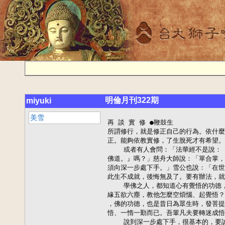
明倫月刊322期
miyuki
美雪
再 談 實 修 ●鞭鼓生
所謂修行，就是修正自己的行為。依什麼標準修正呢？佛教徒就是依佛陀所立的戒法來修
正。能夠依教實修，了生脫死才有希望。
    或者有人會問：「法華經不是說：『若人散亂心，入于塔廟中，一稱南無佛，皆共成
佛道。』嗎？」慈舟大師說：「單合掌，小低頭，就種成佛之因。但是大家欲了生死，必
須向深一步處下手。」雪公也說：「在世間如住旅館，住了馬上要走，因另有要事要辦，
此生不成就，後悔無及了。要有辦法，就在這生成就，來生不可靠。」
    學佛之人，都知道心有覺悟的功德，但是，若不修行，便沉淪在迷惑顛倒中，終日攀
緣五欲六塵，教他怎麼空煩惱、起覺悟？其實眾生本具的功德與諸佛的功德是分毫不差的
，佛的功德，也是昔日為眾生時，發菩提心，老實修行而彰顯，所以佛與眾生只在一迷一
悟、一惰一勤而已。吾輩凡夫要轉迷成悟，必得謙卑恭敬地在心地上痛下工夫啊！
    說到深一步處下手，很基本的，要誠實地觀照自己的內「心」：慚愧懺悔心發了嗎？
修行人能時時懺悔才能遠離惡法，能時時懺悔，才能改往修善。還有無常恐怖心發了嗎？
想想無常一到，罪障未消，惡報現前，墮落沉淪，何等驚心！再有出離心懇切嗎？無上甚
深微妙法，百千萬劫難遭遇，怎能不趁聞妙法之緣，速速求出離呢？再問菩提心發了嗎？
眾生無邊誓願度，煩惱無盡誓願斷，法門無量誓願學，佛道無上誓願成。修行人的心地，
要綿密成片，確確實實地導入佛陀的功德覺海中。
    總之，真要修行，就要善轉，徹底改變悠悠泛泛、拖泥帶水的心態。比如明知守戒才
能了生脫死，偏偏受了戒，還名利心不死，惱害眾生，這就叫捨光明路不走，往漆黑的胡
同裏鑽。慈舟大師說：「佛法雖然慈悲我們，只怕我們不慈悲自己。佛即是心故，念佛持
戒是分不開的，是一件事，好好念佛吧！」讓我們以一句句的阿彌陀佛，來善轉世間的黑
業吧！一轉一切轉，修行的步履踏實了，道業才能堅如磐石，往生西方也才有確切的保障
。

讀易散記：泰卦六爻 ●自 明
初九。拔茅茹，以其彙。征吉。

    王輔嗣注：「茅之為物，拔其根，而相牽引也。茹，相牽引之貌也。三陽同志，俱志
在外。初為類首，已舉，則從，若茅茹也。上順而應，不為違距。進皆得志，故以其類征
吉也。」
    據孔氏正義解釋。拔茅茹者，意為初九欲往於上，九二與九三皆欲往上而行。初九已
舉而去，九二九三則從之而去。猶如拔茅舉起其根，則相牽茹。茹，就是茅與其根互相牽
引之意。以其彙者，彙作類字講，即茅與根以類相從之意。征吉者，爾雅釋言：「征，行
也。」
上坤而順，下應於乾，初九已去則納之。故云征行而吉。
    據李氏疏說，茅根相連，拔則牽引。茹為牽引之貌。內卦三陽同志，與外卦坤為正應
，故云俱志在外。鄭康成曰：「彙，類也。」初為陽類之首，已舉，則二陽相從，如茅之
茹。
上坤為順，下應于乾，不相違距。陽升為進。進皆得志。故曰，以其彙，征吉。
    象傳說：「拔茅征吉，志在外也。」
    虞仲翔注：「否泰反其類。否巽為茅。茹，茅根。艮為手。彙，類也。初應四，故拔
茅茹以彙。震為征，得位應四，征吉。志在外。外，謂四也。」
    據李氏疏說，「否泰反其類」是雜卦傳文，反類，即是旁通之義。泰卦反類即是否卦
。
「否巽為茅」是指否卦中的互體巽。虞氏逸象：「巽為草木。」剛爻為木，柔爻為草。又
「巽為白茅。」白，故為茅。否初應四，與四同體，在地中，故茹為茅根。「艮為手」是
說卦傳文。艮在否卦四爻，此即以手拔茅之象。乾初　正應，乾文言傳說：「確乎不拔。
」是說難拔。泰初與四正應。「拔茅茹」是說易拔。鄭注訓彙為類。以內卦乾三陽為一類
。四拔初，初即應四。故曰：「拔茅茹以彙。」震為征者，否卦陽息初，則內卦為震。虞
氏逸象：「震為行。」爾雅釋言：「征，行也。」初得位，與四陰陽正應，故征吉。四應
初，既濟定，四體坎為志，故外謂四。
    孔氏正義：「志在外者，釋拔茅征吉之意。以其三陽志意皆在於外，已行則從，而似
拔茅，征行而得吉。此假外物以明義也。」
    志在外者，在心為志，發之於言行，則為淑世利人，以遂成己成物之功。這是天地交
泰之本，亦即是學易者必須具有的心懷。

    九二，包巟。用馮河。不遐遺。朋亡。得尚乎中行。

    「包巟。」包巟的「巟」字，王注本作「荒」。釋文：「荒，本亦作巟，音同，鄭讀
為康，云，虛也。」
    翟元注：「巟，虛也。二五相應，五虛?陽，二上包之。」
    據惠徵君及李疏解釋。巟是荒的古字。詩經大雅桑柔篇：「具贅卒荒。」毛傳：「荒
，虛也。」下體乾，為盈。上體坤，為虛。故云：「五虛？陽」二五相應，二當升五。故
云：「二上包之。」
    「用馮河。不遐遺。」
    荀慈明注：「河出于乾，行于地中。陽性欲升，陰性欲承。馮河而上，不用舟斻。自
地升天，道雖遼遠，三體俱上，不能止之，故曰不遐遺。」
    據李疏解釋。爾雅釋水：「河出崑崙虛。」漢書溝洫志亦記載：「河出崑崙，經中國
，注渤海。是其地勢西北高，而東南下也。」說卦傳：「乾，西北之卦也。」河發源在西
北，故云：「河出于乾。」孟子滕文公下篇說：「水由地中行，江淮河漢是也。」今此泰卦
，乾在坤下。故云：「行於地中。」易緯乾鑿度說：「陽氣升上，陰氣欲承。」故云：「
乾性欲升，陰性欲承。」詩經小雅小旻篇：「不敢馮河。」毛傳：「馮，陵也。」故云：
「馮河而上，不用舟斻。」意為馮河上五，將變泰為既濟。二升五，是自地升上。歷乾，
是天道遼遠。這是九二獨上，而非「三體俱上」。五應二，是雖遠不能止之。故曰：「不
遐遺。」
    「朋亡，得尚于中行。」
    荀慈明注：「中，謂五。坤為朋。朋亡而下。則二上居五，而行中和矣。」
    據惠徵君及李氏疏解釋。五居上體之中，故中謂五。坤卦彖傳說：「西南得朋。」故
坤為朋。坤彖傳又說：「東北喪朋。」魏伯陽參同契說：「坤乙三十日，東北喪其朋。」
以納甲之說，坤喪乙為亡。蓋六五離其朋類，而下至二，故云：「朋亡而下。」尚與上通
用。六五下居於二，則九二上居於五，於是各得其正，而行中和。是為「得尚于中行。」
中和，是就二五易位之後，指六二九五而言。合言之，則二五為中，二五相應為和。分言
之，則九五為中，六二為和。故周禮大宗伯說：「以天產作陰德，以中禮防之。以地產作
陽德，以和樂防之。」天地即是二五。天交乎地，即是以天產作陰德，五為中，故以中禮
防之。地交乎地，即是以地產作陽德，二為和，故以和樂防之。大宗伯又說：「以禮樂合
天地之化，百物之產。」禮記中庸說：「致中和，天地位焉，萬物育焉。」皆是此義。
    象傳說：「包巟。得尚于中行。以光大也。」
    虞仲翔注：「在中，稱包。巟，大川也。馮河，涉河。遐，遠。遺，亡也。失位，變
得正。體坎。坎為大川，為河。震為足。故用馮河。乾為遠，故不遐遺。兌為朋，坤虛?君
。
欲使二上，故朋亡。二與五易位，故得上于中行。震為行，故光大也。」
    據李氏疏說。二在中，為上下所包，故稱包。巟?。?是川的本字。說文：「巟，水廣
也。」故云巟為大川。爾雅釋訓：「馮河，徒涉也。」故注馮河為涉河。爾雅釋詁：「遐
，遠也。」說文：「遺，亡也。」九二，陽爻失位，變為陰爻，得正，其體為坎。坎為水
。故為大川，而稱為巟。九家易說卦傳：「坎為河。」今本河作可，當是河字磨滅之餘。
此同惠徵君之說。三四五互震，為足。以震足涉坎水，故用馮河。春秋昭公十八年左氏傳
：「天道遠。」故乾為遠。雖遠不亡，故曰不遐遺。兌卦象傳說：「君子以朋友講習。」
故兌為朋。上體坤，陰爻居五，故坤虛?君。九二上居于五，則互體兌毀，故曰朋亡。尚與
上通。二五易位，則二得上于中行，震足為行。六五下降至二，內卦成離。離為光，乾為
大。故為光大。
    泰卦六爻，其中二五兩爻皆失其位。依荀虞二氏之義，二五易位，則六爻皆正。九二
乃上居於五，六五下居於二，二五相應，以行中和之道。由此而成既濟，故為光大。此說
甚得經義，其他各注之說，可備參考。

唯識三十頌研究(八十二)
智  果

◎異境非唯難（唯識九難之九）

  �
(甲）釋 題

異境─異者，不同也。不同於自識之境，即指「他心」。前回曾云：所謂他心智者，乃是
自識以他心為本質相分（即疏所緣緣），而後變為自識之影像相分，作為自識之親所緣緣
，故所謂他心智者，並非親取他心也。

由此他心智之定義可知：確有不同於自識之境（即「他心」）存在也。

非唯─「唯」言，遮無外境。今既有不同於自識之境（即「他心」）存在，則顯與「唯
」字之義相違。

難─外人質問責難也。

    �
(乙）外人問難

外人質問責難唯識論主之言辭為何？成唯識論卷七載：「既有異境，何名唯識？」意即：
必須離於自識之外，更無一物，方可成立唯識之義，今既離於自識之外，實有「他心」作
為自識之所緣境，汝唯識家豈可成立「唯識無境」之宗旨耶？

    �
(丙）論主回答
      �
(子）先斥外人

成唯識論卷七云：「奇哉固執，觸處生疑！豈唯識教，但說一識？」奇怪啊！你這一位冥
頑不靈，到處生起疑問之人！難道說唯識之教，只是說唯有一人之心識，而無有其他一切
諸法耶？
      �
(丑）外人反問

「不爾如何？」若非如此，則又如何？
      �
(寅）論主解釋
      �

(一）誡 聽

「汝應諦聽！」諦者，詳審也。論主首先告誡外人要審慎、仔細聽之，不可貢高，也不可
卑下，倘犯此二病，即不能諦聽，即聽也不能如實！
或有人稍涉經論，即自以為通曉佛法，此即犯貢高之病！又或有人，高推聖境，以為如此
大法，非我輩所能承擔，此即犯卑下之病！「貢高」是慢，名為「我慢」；「卑下」亦是
慢，名為「卑慢」！如此研經聞法，即不能真實正確，是以為佛弟子，務必去除以上二病
，虛心領受，方能獲得佛法實益也，故論主特誡之云：「諦聽」！
    �
(二）出 過

其次，唯識論主更指出外人固執「唯有我自己一人之心識」之過失。
論主云：「若唯一識，寧有十方凡聖、尊卑、因果差別，誰為誰說？何法何求？」意即：
假若唯有我自己一人之心識，更無其他一切諸法，則十方世界中，怎麼會有六凡法界（凡
）與四聖法界（聖）之不同？而在四聖法界中，怎麼會有佛法界（尊）與三乘法界（卑）之
差別？以及在修學佛法之階位中，怎麼會有「因地」（等覺以下）與「果地」（妙覺佛果
）之施設？又假若沒有十方諸佛，則誰能為我說法？又假若沒有九界眾生，則佛為誰說法
？又假若沒有八萬四千法門，則眾生修何法？又假若沒有涅槃、菩提二種勝果，則眾生何
所求？

總之：若如汝外人所言：唯有我一人之心識，更無其他一切諸法，此即成為畢竟斷滅！否
定凡聖、尊卑、善惡因果，此豈非最大之邪見，諸佛說為不可治者耶？
      �
(三）正 釋
      �
(1）標　立

成唯識論卷七云：「故唯識言，有深意趣。」謂「唯識」二字，含有甚深之意向旨趣。其
意向旨趣為何？

（2）釋　成

先釋「識」字：「識言，總顯一切有情，各有八識、六位心所、所變相見、分位差別及彼
空理所顯真如。」即「識」字，非謂專指我一人之心識，乃是通指一切有情之心識也。
又蕅祖唯識心要卷七解云：「只此識字，收盡五位百法。八識是識自相，故名為識；心所
是識相應，故亦名為識；相、見是二所變，故亦名為識（「相見」即指色法，以色法是見
分所緣之相分故）；不相應行是三分位，故亦名識；無為是四實性，故亦名識。」

總之：不論色心、事理、有為無為、世出世間一切諸法，皆不離識故，總立「識」名。

如下表所示：

即「識」之一字，總顯心內之法（聖凡、尊卑、善惡因果乃至五位百法）非無也。
上來略釋「識」字之意趣已竟。

續釋「唯」字：「唯言，但遮愚夫所執，定離諸識，實有色等。」意即：「唯遮境有」，
「唯」之一字，只是為了遮遣愚法二乘，及一切凡夫之所妄執，彼等妄執離於心識之外，
決定實有色等一切諸法也，但「唯」字並不遮遣不離心識之五位百法，乃至萬法也。


（丁）結 論

佛法中所謂「了他心」者，並非自識親能了別他心，自識親所了別之他心，只是自識所變
之相分耳，以是心內法故，不離自識故，決定不違「唯」字之意趣也。

上來略釋「異境非唯」難已竟。
又，外人與唯識論主，問答廣辯「唯識九難」，今亦已全部略釋竟。


◎總結勸信

成唯識論卷七云：「若如是知唯識教意，便能無倒，善備資糧，速入法空，證無上覺，救
拔含識，生死輪迴！非全撥無，惡取空者，違背教理，能成是事。故定應信：一切唯識。
」意即：修習唯識觀之行者，若能如實了知上述所言之唯識教意，便能遠離我法二執之迷
惑顛倒（無倒之智如目），善巧積集萬行資糧（萬行資糧如足）目足並運，則頓契法空大
清涼池，速證無上正等正覺（自利），又能不違寂光，復還生死，救助拔薦一切有情，出
離生死輪迴（利他），此等自他二利之勝益，唯有深信唯識教意，遠離「增減二過」，契
會中道者，方能獲得（「增過」者，迷執諸法實有也；「減過」者，妄執心境皆空也）。
若撥無真俗二諦，惡取空者，違背唯識教理，而能成就此自他二利之大事者，無有是處也
！因此之故，凡是欲求無上菩提，盡未來際救度眾生者，決定應信「一切唯識變」之教理
也！
    上來亦即是廣釋前頌文「彼依識所變」一句也。

速生淨土法
若欲念阿彌陀佛速生淨土者，要須三業成就。
    第一、心唯有信。
    第二、口唯有念。
    第三、身唯有敬。
不問有人、無人、尊、卑、老、少，晝夜常不懈慢，名為敬成就。不議他人長短，說食數
寶，唯口念佛聲聲不絕，名為念成就。

新生活運動 三  省

持戒之人，無事不得。破戒之人，一切皆失。 （摘自雜譬喻經）


佛弟子都知道，「持戒」是學佛的基礎，若不持戒，則所修定慧必成魔業。然初機學佛者
聽聞此言，往往將「持戒」視為畏途，過分的妄自菲薄，變成了進入佛門的絆腳石。

其實，以戒律中最基本的「五戒」來說，只要平素人格端正，具有道德良知的人，要加以
持守並不艱難。因為「五戒」與儒家所謂「五常」（仁義禮智信）相通，只要明理，都能
得戒。雜譬喻經上說，清靜持守戒律之人，必能萬事皆吉，此乃德行所感、善神擁護的緣
故。反之，若身為人，可是卻連做人的基本原則都失守，即使眼前擁有名位、富貴，亦必
身敗名裂、為人所唾。

時下社會，炒作羶、色、腥之事已蔚為風潮。談仁義道德，人人興趣缺缺；墮惡道之舉，
大家反而津津樂道。火宅烈焰已然愈燒愈旺，佛弟子真應以「學老實」相標榜，把「持戒
」當作重整風氣的新生活運動，如此一來，才能針砭時弊、自利利人。

辛亥年靈山寺佛七講話(之一) 雪廬老人

今天先與說三知，仔細聽清仔細思。極樂往生蓮九品，輪迴道上少人皮。 雪廬老人

    諸位老師、諸位同修，學人過去事情太多，能在佛七第一天跟諸位見面不易。今年靈
山寺佛七，學人有機會第一天來參加，算很好了。無論任何事，必須有始有終，事情要是
開頭就不上軌道，以後就很難見好，所以開頭一切要謹謹慎慎，規規矩矩，這樣下去，那
就不錯。這樣一直維持到最後一天，還是與第一天一樣提起精神來，這就叫全始全終。希
望這一個七中都圓滿整齊，而第一天特別重要。
    臺灣光復之後，靈山寺開始打佛七，臺灣打淨土佛七也是以靈山寺開始，至今將近二
十年了，年年都像第一次的樣子。開始打佛七那一年，學人便與諸位同修講話，也已將近
二十年。講了二十年，就是為著念佛求一心！我學人不敢講開示，承受不起，我來給諸位
談談話，把我學佛、念佛，參加道場，參加佛七的經驗，以及過去大德們講修念佛法門怎
樣可得一心的話，來給各位傳述，如此而已。本人並沒什麼學問，說不出話來。靈山寺開
始打佛七時的五、六年，一次佛七中，學人差不多講五、六次，算起來將近一百次了，講
的也已差不多，再說還是那些話。但是道場人數都不一樣，一年一個變動，道場的現象也
一年一個樣，既然有種種的變化，講說也須隨著變化，有什麼樣的境界，就說什麼話。今
天是佛七頭一天，先說重要的話，有三條事情必須先知道，知道以後按著往下做。


●僧眾為何辛苦
    第一、先應知打一次佛七很不容易，廟裏師父有他固定的功課，但是到打佛七這七天
須早起晚睡，上上下下，做飯、整理座位、清潔院子，忙忙碌碌，身體忙是少不了的，如
何忙法，咱未看見，若他們不忙，我們能坐著念佛，到時候就過堂嗎？不但這樣，外邊忙
，心裏也忙，外忙人知，心裏忙什麼？吾人不曉得。無論幹何事，得計劃安排，這幾天來
多少人，吃飯有多少人，花多少錢，怎麼個安排，操心費力的計劃很傷腦筋，很不簡單。
就算七天完了，咱是七天完了，廟裏不只七天，至少得忙十天，佛七前一、兩天開始忙，
七天以後還得整理歸位，這十天中身體不好的，就得生病。
    我講這個幹什麼？要是沒用處，我就不講。廟裡師父是為誰辛苦？為的是大家來這裏
求一心不亂。大家若求不到一心不亂，他們這樣忙是幹什麼的？師父們受了辛苦，若安排
好了，他就有功德，安排不好，就有過失，吃了辛苦還有過。佛七要到第七天才算圓滿，
假若我們沒有一人得一心，沒有一人成功，圓滿什麼啊！假如這佛七道場中，有一位成就
，功德就算圓滿。廟裏師父受十天的辛苦煩惱，全變成菩提了。所以功德能否圓滿，就在
我們身上，假如這七天以內，我們沒有一個成就的，那耽誤七天的光陰、人力、財力、時
光都虛耗了，白幹了十天，勞民傷財而已。而且打佛七的道場就有伽藍聖眾在此護法，護
法的聖眾見七天完了以後，沒有一個成就的，伽藍聖眾也不喜歡，反而有過！諸位想想這
結果。


●講開示的責任
    第二、應知這一個佛七中，要請一位來講開示，我是靈山寺的老朋友了，就把我叫來
與各位談幾句話，佛七中講開示的人，是一個找麻煩、找煩惱，得罪人的一個人。一般皆
請出家大德有年紀的，他能不客氣的講話，觀察佛七大眾有什麼病，說什麼藥，使大家得
一心，不是普通人敢擔待的。
    本人在臺中住了二十多年，和一些念佛的同修也都是老朋友，大家擔待我，我才敢接
續的來說一說。諸位來念佛，請一個人來講開示，好比一塊生鐵，生鐵做什麼東西也沒用
，必須找鐵匠來把這塊鐵調理，得把鐵放到爐火裏燒，把鐵完全燒紅了以後，夾出來錘打
，打掉廢料不堅固的東西，打過一回再燒，燒了再打，打到一點廢料也打不出來，就是純
鐵純鋼，才能做器具用。佛七中講開示的人，得負這個責任。生鐵不打，不成純鐵純鋼；
打佛七必須有人訶斥，錯一點就得說，禁止、訶斥他，差一點就得叫他改一改。起初靈山
寺打佛七，把門關起來，屋裏沒有一個人說話，沒有一人咳嗽，地上掉一根針都聽得見，
進來了就不許出去，晚到的就不許進來。有一位行幡的護七，誰打瞌睡就把誰弄醒，規矩
很嚴；那一位坐著說話，就要站起來，請他出去，為什麼？他不求一心就算了，還有別人
要求，七天之財力、物力與人力、時光，豈可為他一人破壞？誰負此責任呢？講開示的人
負責任。
    我說的話客氣點，大家還原諒我，講得不客氣了，大家定說你上這兒來罵人了，佛七
中豈許罵人？佛七道場中，誰敢罵人！這是規矩，你不這樣，大家不能精進，得不到一心
。這就苦了講開示的人。大家或許會想，你何苦找這個煩惱啊！找這個煩惱為的是誰？還
是為的大家，才上這裏來造罪業，來挨罵。
    學人也是快死的人了，辦真實事，我就辦，不是真實事，我就不辦，我沒閒工夫去幹
虛假的事情。別處有打佛七，也有邀我去，我除了到靈山寺來，別處那裏都不去，為什麼
呢？自己工夫好壞是另一回事，但靈山寺開闢以來就是淨土道場，這可不假，所以我到這
裏來講。若不是淨土道場，忽然要打彌陀佛七，到那兒該講什麼話？不懂得淨土是什麼事
情，光會念念六個字，就能算淨土道場啊！滿街上持珠念佛的，難道滿街都是淨土道場？
那有這麼簡單，所以我敢到這裏來說說，別處都不敢去。即便到這裏來，現在又另當別論
了，得觀機，若這個道場中求一心的人多，我的話就說得不客氣一點，加緊他的工夫，他
愈歡喜，工夫更容易進步。假若這道場不懂淨土法門的人多，我就說客氣話，好！好！好
！若說不客氣的話，一逼他愈起煩惱，還談什麼一心！無論話說得好壞，大家千萬別起煩
惱，我是說實話，盡了責任。


●打七人的決心
    第三、諸位要曉得靈山寺多年來是淨土道場，諸位沒來以前，大家早已用功修行念佛
了，今來淨土道場念佛，若自己平素用功，來此考驗一番，能得一心，即是功夫不錯；若
不得一心，可見平時功夫不好，必須加加功夫，在這裏一半用功，一半考試，這是方便。
今年這一次若求到一心，即是考中成功了；若不得一心，再等明年，但誰保證能活到明年
？佛經說人命在呼吸間，出去了這一口氣，下一口氣未必進得來，此次不成功，明年三途
裏頭見面了。這話又難聽了，說真話就難聽，為什麼說這話？
    修行人須先去我執煩惱，煩惱有見惑、思惑，見惑中頭一個即是我，沒有我執的身見
，就算斷了第一個惑，這還不算，必須三界的見惑斷了，死後才不入三途，為四果羅漢的
初果。咱一惑也未斷，怎敢保險不入三途呢？如果諸位不成就，靈山寺辦道場的師父不歡
喜，連講開示的人都有點不痛快。所以講難聽的真話，還是為大家。
    痛快說一句話吧！這七天能成功即生西方極樂世界，不成功就下三途，就這兩條路。
這些話佛經都有。今天起大家用一個方便方法，作一點觀想，我來念佛為求一心，還不必
急著求一心，現在就求著往生西方極樂世界，我這一念，阿彌陀佛就來到跟前接引我了，
佛就在眼前，你捨得這世界嗎？佛在跟前，捨不得走，怨誰？佛沒有工夫等你，你得先捨
得，好！我就走！放下一切，今天來這裏念佛，佛就來接你，我就跟著佛走，什麼也不戀
，你得有這一種決心，有這決心就容易接到阿彌陀佛那兒去了。若不這樣，你的心就有二
個心、三個心，就壞了。要曉得阿彌陀佛在眼前，你肯捨就能走，當下就是西方極樂世界
，只要一遲延不肯走，後邊就是三途。怎麼立下這個決心？大家試驗試驗。


●輪迴道上少人皮
    我不是嚇唬諸位，現在這個世局，大家看報紙就瞭解了！今天講的話怕大家記不住，
講一首偈子作結束：
    今天先與說三知，仔細聽清仔細思。
    極樂往生蓮九品，輪迴道上少人皮。
    第一天說這三知，大家要仔細聽，聽了還不行，回去研究研究，仔細想想對不對。你
要是得一心，眼前阿彌陀佛來接，你就肯走，大家都念過阿彌陀經，知道極樂世界多麼好
。九品蓮臺，上中下品什麼樣功夫都算成就了，去極樂世界享福，多麼好。佛來你不肯走
，往後退轉，不往生還得輪迴，在六道輪迴中，多下三途。若死後去閻羅十殿受地獄苦，
見了閻羅，這張人皮就披不上了，因為受完了地獄苦去投胎，滿是畜生皮，沒一張人皮。
    念佛在求一心，除了阿彌陀佛，什麼心都不能有，大家得放下萬緣，一句彌陀，一直
念下去！

貼骨大瘡
印祖說：
    「學佛之人，先以知因果慎獨上下手。既能慎獨，則邪念自清，何至有所不如法處。
若有，則當力令斷滅，方為真實行履。否則學在一邊，行在一邊。知見愈高，行履愈下。
此今學佛自稱通家者之貼骨大瘡。倘能以不貳過是期，則學得一分，便得一分之實益矣。」 　
(復陳伯達居士書二)

從《大學直指》管窺 蕅益大師演教的風格與特色(上)吳聰敏

一、修學的經歷─悟修並進、戒乘俱急
    蕅益大師生於明神宗萬曆二十七年，乃江蘇省木瀆地方（今吳縣西南）人士。俗姓鍾
，名際明，又名聲，字振之；出家後，法名智旭，號蕅益，晚年住於浙江孝豐境內北天目
山的靈峰寺，所以世人又稱之為靈峰蕅益。
    蕅祖，少而好學，且專志於儒，悟性頗高；年僅十二歲，既聞聖賢的學問，即以千古
道脈自任，而深究於「居敬慎獨」、「致知格物」的理論與實踐；而且還寫了數十篇的論
文，誓滅釋老，欲效法韓歐，闢之為異端。但到十七歲時，偶然閱讀了蓮池大師的《自知
錄序》及《竹窗隨筆》，遂知以往破佛之非，才將所著闢佛論文，全部付之一炬，漸漸心
向佛法。當他二十歲時，為詮釋《論語．顏淵篇》中的〈顏淵問仁章〉，而對「一日克己
復禮，天下歸仁」的話，無法透徹理解；於是苦參力究，廢寢忘餐者三晝夜，因而大悟孔
顏的心學。是年冬天，因聽聞《地藏菩薩本願經》，有感於地藏的精神，開始動了出家的
念頭。
    迨到天啟元年，大師二十三歲，聽聞《大佛頂經》（俗稱楞嚴經），於「世界在空，
空生大覺」句下，生起疑情，由於昏沉、散亂太重，功夫不能成片，因此決定出家，以便
專心體究生死大事。次年，