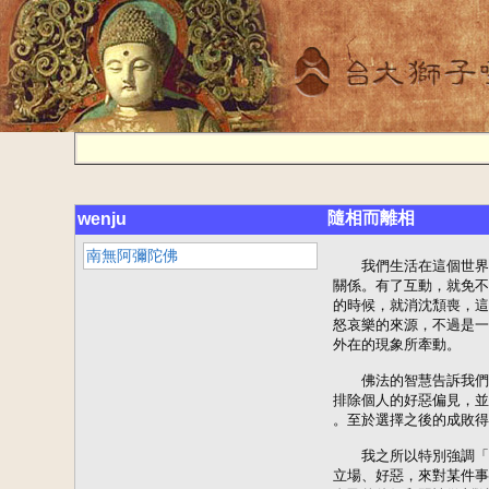
隨相而離相
wenju
南無阿彌陀佛
　　我們生活在這個世界
關係。有了互動，就免不
的時候，就消沈頹喪，這
怒哀樂的來源，不過是一
外在的現象所牽動。

　　佛法的智慧告訴我們
排除個人的好惡偏見，並
。至於選擇之後的成敗得
　　我之所以特別強調「
立場、好惡，來對某件事