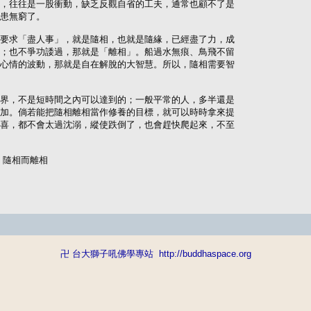
，往往是一股衝動，缺乏反觀自省的工夫，通常也顧不了是

患無窮了。

要求「盡人事」，就是隨相，也就是隨緣，已經盡了力，成

；也不爭功諉過，那就是「離相」。船過水無痕、鳥飛不留

心情的波動，那就是自在解脫的大智慧。所以，隨相需要智

界，不是短時間之內可以達到的；一般平常的人，多半還是

加。倘若能把隨相離相當作修養的目標，就可以時時拿來提

喜，都不會太過沈溺，縱使跌倒了，也會趕快爬起來，不至

道》隨相而離相
卍 台大獅子吼佛學專站
http://buddhaspace.org