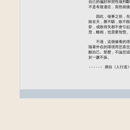
自己的偏好和習性做判斷
不是有後遺症，當然就後
　　因此，做事之前，先
敗在天，勝不驕，敗不餒
影，成敗得失都不會引起
慧，離相，也需要智慧。

　　不過，這個修養的境
隨著外在的環境而悲喜交
醒自己。那麼，不論悲或
於一蹶不振。

------ 摘自《人行