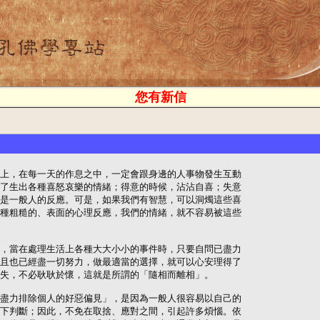
您有新信
上，在每一天的作息之中，一定會跟身邊的人事物發生互動

了生出各種喜怒哀樂的情緒；得意的時候，沾沾自喜；失意

是一般人的反應。可是，如果我們有智慧，可以洞燭這些喜

種粗糙的、表面的心理反應，我們的情緒，就不容易被這些

，當在處理生活上各種大大小小的事件時，只要自問已盡力

且也已經盡一切努力，做最適當的選擇，就可以心安理得了

失，不必耿耿於懷，這就是所謂的「隨相而離相」。

盡力排除個人的好惡偏見」，是因為一般人很容易以自己的

下判斷；因此，不免在取捨、應對之間，引起許多煩惱。依
