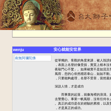
安心就能安世界
wenju
南無阿彌陀佛
從單獨的、客觀的角度來講，被人毀謗
，表面上名譽好像受損，實質上根本沒
夜敲門心不驚」。如果確實不是如流言
風雨，您的心依然穩若泰山，如如不動
，只要能夠處理，名譽不受害，當然最好
深諳人情，才是成功

　　而事業的起落，就像海裡的浪濤。
去警覺心。事業一帆風順，沒有任何令
。真正的成功是在於經驗的累積，以及
，才是真正的成功。
