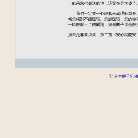
，結果您把命送給他，這實在是太傻了。
　　我們一定要平心靜氣來處理麻煩事
候您絕對不能慌張。您越慌張，您的命
一時解脫不了的問題，兜個圈子還是解決
摘自是非要溫柔　第二篇《安心就能安
卍 台大獅子吼