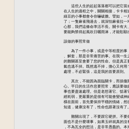
　　這些人生的起起落落都可以把它當
在人生的過程之中，關關相接，卡卡相
綠豆的小事都會令你嚇破膽。譬如，一
了；一隻麻雀飛過去，就深怕麻雀拉一
心那，我們這條命準活不長。關卡有大
要能夠禁得起風吹日曬雨淋，才能彰顯出
該做的事照常做

　　為了一件小事，或是中等程度的事
、解套，那是非常痛苦的事。在我一生
的難關甚至會要了您的性命。但是真正
氣也逃不掉。既然逃不掉，擔心又何用
處理，不必緊張，這是我的首要原則。

　　其次，不能因為面臨關卡，而損傷
心。平日的生活作息要照常，應該要做
事也要盡速處理。但是老想著它、惦著
經耗弱，更嚴重的是很有可能會變成神
橫在面前，首先要保持平穩的情緒，然
知道，健康沒有了，性命也跟著沒有了。
　　難關出現了，不要跟它硬拼。不要
面也不是什麼壞事，如果玉碎就真的沒
，不為瓦全的想法，是非常愚蠢的。本