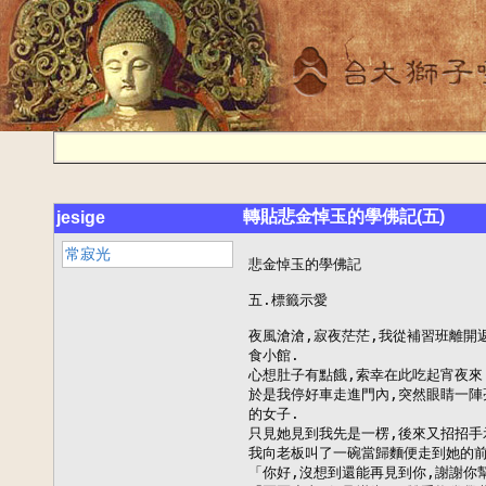
轉貼悲金悼玉的學佛記(五)
jesige
常寂光
悲金悼玉的學佛記

五.標籤示愛

夜風滄滄,寂夜茫茫,我從補習班離開返回自己的家,來到家裡不遠處的巷口外有間素
食小館.
心想肚子有點餓,索幸在此吃起宵夜來.
於是我停好車走進門內,突然眼睛一陣亮眼,沒想到竟然遇到上次在路上修理腳踏車
的女子.
只見她見到我先是一楞,後來又招招手示意我坐在她的位置對面.
我向老板叫了一碗當歸麵便走到她的前面坐下.
「你好,沒想到還能再見到你,謝謝你幫我修理腳踏車的事情.」
「區區小事,何足掛齒,」雙手抱拳學著武俠小說的語氣來.
「沒想到你也吃素呀!!」她的語氣透露著詫異.
「吃素?也算是吧!!」想著跟夢蘭吃三淨肉,跟媽媽在家吃素,現在又在這裡,道地的
快成為吃素的一份子了.
「只要吃素就算是修行人了呦,你是修行人嗎?」親切說著修行人的句子.
「修行人?不懂?修行人有什麼意義嗎?」我不懂修行這個字彙,印象中國文老師也沒
教過這兩個字的感覺.
「有呀!!修行有很多好處,比如說一位修行人是一杯乾淨的水,許多修行人聚在一起
不但可以喝到乾淨的水,還可用來洗澡,將身心洗滌乾淨.」她神色堅定說著修行的
好.
「那修行很好囉!!」疑惑著.
「嗯,修行是成就仙佛大道所要走的路.」一段遙遠的天地.讓我雲深不知處起來
「仙佛大道.」可惜我的心量沒這麼遠,我只希望能陪著夢蘭走真正的戀愛道路.
「對了,你怎麼了呢?」她的語調有些關切是小提琴旋律的感覺.
「沒事,」我回過頭回神來問著她?
「請問你叫什麼名字.」(陌生的妳給我一個名.)
「我叫做羅小娟,你呢?」禮貌性的回問我像魚兒迴遊.
「我叫做粱昱偉.」心想.(羅小娟那跟夢蘭就不是姐妹了.)
「對了,請問你有親戚是住這附近的嗎?或是有親戚跟妳長的很像.」我開始進行研判
前的徵詢.
「沒有耶,對了你問這些做什麼呢?」好奇的眼神眨了眨.
「噢!!沒事只是我有一位朋友長的跟妳十分相似,也許下次可以介紹給妳們認識.」
我想印證世上除了雙胞胎以外是否還有長的幾乎一樣的第二個人.
「好呀!!對了,我吃飽了要先走囉,你慢慢吃吧!!」欠欠身優雅的走了起來.
「有緣再見.」笑一笑給妳一把彎刀.
「再見.」我吃完麵打算付款時,老板說剛才那位小姐已幫我結完帳,讓我不知不覺中
對她起了幾分好感來.
回到家裡,我坐在房間微微的感慨,為何我將心愛的夢蘭只是當作紅顏知己來,
好希望她會是我女朋友,卻發現已無勇氣再向她告別明說.
夢潮汲起的驚盼,輕觸霞衍腮紅的暈茫,心中的嚮往是悸動的春光.
思索著知己這一層意義,難到竟只是像好友一樣的談心.為此我傷透腦筋,
走到陽台抬頭望著她的窗外,無限幽思的迷離情愫悄悄暗暗地襲了上來.
就當知己吧!!儘管只是一輩子的知己,能知她懂她,我也就心滿意足了.

 星期五的晚上是跨年晚會,夢蘭邀我在晚上十一點的市政府捷運站出口等她一起參
加到數計時. 
只見她穿著一件黑色喇叭袖馬甲短夾克,裡面是玉石蘭的淡藍色長領毛衣,及配上帥
帥的聖羅蘭長褲,呈現實穿與流行兼具.只見夾克領片呈現一朵花樣的花苞狀.腰間馬
甲像S腰帶,立束起來像一朵玫瑰,那異國情調與風情情趣的美,美不勝收,美入眼廉,
美的難以形容,美,....美....,美....美的像黎巴嫩玫瑰.

我將車子停好,走到市政府門口,發覺人山人海擠滿了人潮洶湧,我擔心會走散急忙的
捉住她的手.
不抓還好,一抓手她的身子朝我靠了過來,依偎在我身旁,像小鳥依人般的可愛.
我牽著夢蘭的手,像避開人海中的礁石亂流,想尋一個空曠角落,無奈人山人海,擠成
一攤泥來,祇好遠遠隔離演唱會的站台.找到空地站著說起話來.隨著音樂的擺動我們
左右搖擺,輕輕的跳起舞來.而她像隻耀眼的彩蝶,蓮步輕移的穿梭在我身畔之間.
我感覺我像品味著花茶般的清爽.而她輕輕的搖擺閃亮,使我想起"輕舞飛揚".
此刻空中綻放璀燦瑰麗的煙火,迎接這輾新的一年到來.
歡喜的向夢蘭互道新年快樂,此刻我已抓住她的手決不放手.夢蘭笑一笑舉起另一隻
手摸摸我的頭.
離開人潮之外,夢蘭問我還想去哪裡.
「喝茶好嗎?」這是我的第一字眼聯想到的地點.
「可是這時間茶坊差不多關門歇業了,不如我們到貓空夜遊順便泡茶好嗎?」興興勃
勃的提議貓空之行.
「一切悉聽尊便,小生效命奉陪.」我又亂咬文嚼字起來.
騎著車往貓空前進還好我在木柵念書離政大的貓空很近不會迷路.
此時她緊緊的抱著我的腰際突然受到這異樣的接觸，迷茫的心思陷入五里迷霧中，
小鹿亂撞，輾轉翻覆，慌亂的勾動平原星火，撩原似的燃燒起來，駭然驚覺到這股
無名星火正是從背後慢慢泌入只見她的頭靠在我的右肩上,雙手緊緊的摟著我的腰像
舞起一陣陣的春光.這是我第一次如此被人親蜜的摟住.臉上像是發了燙的蒸氣熨
斗，心裏像是萬蟻鑽心，如熱鍋上的螞蟻急著讓我坐立難安。於是我緊催油門以時
速屆近破百之速,想讓冷風帶走臉上翻覆反復的灼熱感.

 來到貓空的入口,我朝著印像往前駛過.
「等一下!!要到貓空不是走這裡呦,」夢蘭一絲疑慮的懷疑.
「不會拉,這裡我有印象,往這走是對的,相信條條大路通羅馬這句話在這裡也是可行
的.」我想起羅馬不是一天造成的聯想詞句.
既然如此夢蘭不再多說,因為此刻騎車的人是我.
果真,我愈走愈怪異竟然不是以前走過的感覺,走到半夜森然一戶人家都沒有,於是我
停著車思索看看是不是要回頭.
只見夢蘭嬌嗔的說:
「你看都是你亂走,也不問我,才會迷路.」穎氣指使的輕輕的朝我安全帽槌了一下.
「對對對,感情的路不能隨便亂亂走.」無意間回應著她這句話. 
只見她更羞卻的緊緊將我摟住不發一語.
我調頭回去一路上甜蜜的夜遊慢行.感覺背後泌入一股熱熱的熱息.我微醉茫薰.
走回到便利商店,才知道剛才是往指南宮的方向走.這次夢蘭說要由右側繞上貓空才
行.
我順從她的指示騎到半路上,她示意我停下來.用手指著環繞群山的路徑,所指之處彷
彿所有山林翠木都屬她一樣瞭若指掌.
車行徐徐約末半小時,我們抵達目的地邀月茶坊,夢蘭見我停下車轉口對我道:
「窗小能邀月,簷低不礙雲.這間是邀月茶坊,我以前上貓空最常來的地方.」夢蘭鬆
了口氣看到熟悉的環境有種像家的感覺湧上心悸.
「好一個窗小能邀月.」(我就看看這間茶坊是否像紅印一樣典雅.在我印象中紅印是
最美的茶坊.)
往前方小路走去來到了櫃台,服務人員問了人數後,夢蘭便帶我往樓下走,走到一個四
人座的坐位,她搖一搖橫桿上的大遮雨傘確定牢固後便安心坐下.
「夢蘭妳怎麼了呢?」好奇的問她.
「我只想確定雨傘牢不牢靠不要像上次來下雨時搖搖晃晃都濺濕了,只好改在屋舍內
泡茶.不過舍內人多,講話難免吵雜.」上次的教訓讓她小心翼翼.
「原來如此,不過這家茶坊在山谷裡倒也滿有一番鄉野情趣,」有感而發的說著此刻
感受的話語.
「雖然跟紅印的氣質典雅不同,不過這裡倒有一番田野風情.你注意看,有時候可以看
到螢火蟲提著燈籠飛舞好像指引著視野看向更深更遠更深邃的雲深不知處.」真是深
入谷底的幽呀!!
「是嗎?這裡有螢火蟲,這倒是一番新奇的異象.好個雲深不知處,有種虛無飄渺感.」
頗有認同的附和她.
夢蘭放下手上的包包拉著我走到櫃台上點餐.
夢蘭說這裡的東方美人茶很道地,跟紅印的高山茶頗有相似,雖然沒有紅印甘醇卻有
一份比高山茶濃甜口感.
我順從夢蘭的意思,點了東方美人茶種.
夢蘭又點了茶梅,芒果乾,及幾包零食.最後我們同時都要一碗素食泡麵.
待了一會,拿著東西自櫃台走出來,二話不說走到休息地,將泡麵拿到上面的熱水器沖
泡起來.經過晚上的折騰肚子倒也餓了起來,
順手將夢蘭的麵也泡了上來.回到桌上兩人開心的先吃起泡麵.我喜歡看夢蘭吹麵的
感覺,像孩子般吹泡泡,優美極了.


我顧不得紳士風度,一骨碌的迅速將泡麵解決半碗.
「吃慢點,待會我們還要玩遊戲.」笑臉盈盈的說著.
「遊戲?」我納悶!!
夢蘭等我們吃完泡麵,茶也開始泡時.便從包包拿出兩本計算紙本,及兩隻筆.並將茶
具挪開移出空位來說:
「嗯,這是我在報上看到的小詩覺的非常特別.於是我依造他的句型結構方式造了幾
句如:」 

「「邂逅是情愫誘發的鰓紅.」」
「「謬思是樹蔭底沉的鬱藍.」」
「「相思是踱步追尋的亮彩.」」
「「激情是豪放奔騰的剎白.」」

「你看看這幾句有什麼相同之處.」
我細細思索著這四句的相似之處.

「點點是點點點點的點點. 好像後面兩個字跟色彩有關.」
「嗯,非常接近,」只見夢蘭興奮的說.
「前面兩字一定要是名詞或形容詞,然後接上"是"這句固定用語接下來是四個字語,
可以隨意加意,但不可以用成語填補上去.」
「再來是"的"字固定句.還有句末的最後一字一定要用顏色的字來填上去才行.這樣
你明白句型了嗎?」
(句型,我恐懼的英文課再次降臨)

「明白了,」我像小學生說著.
本以為來貓空泡茶是一件賞心悅目的事,沒想到居然還要做功課.玩遊戲.我不得不佩
服夢蘭古靈精怪慧質蘭心來.
「那你開始寫,我也陪你一起玩.」拿起計算簿,一人一本,一人一隻筆,彷彿一切都像
套好招,有備而來似的.
雖然寫詩我很喜歡,只是現在近凌晨一點.平常這時候早已準備就寢,我沒什麼精神力
來作其他事情. 
這小詩似乎並不難作,隔不到十分鐘我便做了三句.
「你做的怎樣了,」夢蘭好奇的問著我.
「諾!!妳看吧!!」

「「希望是潘朵拉釋放的亮黃.」」
「「太陽是飛躍滿身的橙紅.」」
「「月亮是近鄉情卻的白鉤.」」

夢蘭看了看指出了我的錯處.
「你看這句潘朵拉超出句型外了,還有你寫月亮這句的最後一個字不是顏色,不行,要
重寫,不過你的意境還不錯,再加油吧!!」
「ㄡ噢!!」看來我得聚精會神好好想一想.

不一會我又想出了一句.
「夢蘭我有了,妳看這句話如何!!」
「「共識是對立溝通的藍綠.」」
「共識是對立溝通的藍綠.」夢蘭念著這句,感覺有點熟悉,不會突然笑了出來.
你該不會是指我們國家兩大黨派的溝通協商吧!!
「不就是這個意思囉,」老實說我居然會把詩句用來形容兩黨協商的過程,這種感覺
真是帥的莫名奇妙.
「如果爸爸看到這句一定會非常高興.」夢蘭開心的說.
「妳爸爸是..」我好奇的問著.
「我父親是政府官員,以前很憂心國政,尤其是民進黨還是在野黨時..後來退修了,也
清閒了.住在美國養老,怎樣,你想不想來.」(俗語說醜媳婦總要見公婆,感情是把我
列為結婚對象來.我微微暗爽,)可是仔細想想.
「我..我還要聯考,還要當兵有兵役限制,不能出國的.」我說出我的難處.
「你只要考上我們台大就能參加我們一個海外青年社團到時後就能以學生身份出國
旅遊.希望你能來我美國的家.」夢蘭大方的邀請我能到她家.

「嗯,希望我有這個機會與榮幸.對了,我能看妳寫的詩句嗎?」向她索問詩來.

「這裡,你看吧!!」將筆記本遞過來.

「「詩歌是一抹清奇的青綠.」」
「「詞句是二線相思的媚紅.」」
「「歌謠是雅俗共賞的金黃.」」
「「賦頌是抑揚頓措的草綠.」」

「「春天是醉人舞步的鞋紅.」」

「「夏天是熱浪襲人的焦黃.」」

「「秋天是葉落樹沾的黃綠.」」

「「冬天是漫天飛雪的拓白.」」

哇,沒幾分鐘夢蘭就將她的詩詞歌賦貼在春夏秋冬裡.而這裡我竟然發現她的禁忌.

「ㄡ噢!!抑揚頓措是成語,這句不行.不過二線相思倒讓我聯想起二胡來.為何冬天用
拓白來形容,是因為下雪的區域還不夠廣嗎?妳的詩句有瑕疵ㄡ.」

「好了,就別五十步笑百步了,玩著興來的我們再作..」夢蘭吃著茶梅開始用心著想,
我也開始泡茶讓壺研磨著詩句慢慢的繞著繞著,繞出新的新意與靈巧.

「「哲學是解結通暢的江白.」」

「「化學是實驗印證的亮白.」」

「「醫學是手術刀上的銀白.」」

「「科學是未能盡知的黑白.」」

不一會夢蘭又遞來這四句.(哇,好整齊得感覺,都是白,真是白泡泡的白了.

尤其這個江字用的真是貼切徹底.難怪妳有顰兒之名.)

「怎麼呢?畫眉深淺入時無.!」夢蘭看著我突然說出這句,我想了一下馬上意會過來
這典故我知道,原來是問小詩作的好不好.

我笑一笑.「有意思多了.」

「別光顧著喝茶你也寫.」看著我在品茶嬌吟著說不行.

「「沉思是靈光乍現的線白.」」

「「深思是靜入深山的濛白.」」

「「秋思是詩意撩繞的濃白.」」

「「相思是急促喘息的霧白.」」
想了一陣子寫下這幾句來.妳白過來我也白過去,不知不覺笑出來想起留白效應.

「,這詩句的濛,濃,霧倒也略美.對了你剛才笑什麼?」

我高興的笑說,「妳白,我也白,咱們一起白,白出個留白效應來.」

「留白效應?是什麼意思呢?」

「是我與好友共創的新詞彙.」興高采烈的說.

「我想聽!!」夢蘭扭扭身子像孩子般要我說.

「妳還記得我要妳幫我畫的圖紙嗎?」試圖勾起她過去的記憶.

「記得呀!!怎麼,」臉上抹起一漾笑容.

「我把妳寫省省吧的內容告訴我好友.結果他居然學我拿圖畫紙去向美眉告白.而且
對方竟然答應他跟他做朋友.我們將拿圖畫紙向女生告白的意思取名叫做留白效
應.」興奮的跟她說著我們的發明.

「他也是學你一樣說振辰哥的故事要對方幫他塗上人生色彩呀!!」夢蘭覺的這沒什
麼.

「噢,不.他說的話可絕了他對那女生說:這位同學請問你有沒有聽過年輕不要留
白.」我說著奇安的話語.

「她說有呀,什麼事!!」然後他跟我一樣拿出圖畫紙說彎下腰將紙遞在她的面前說.

「我的心像這張空白的圖紙,請妳幫我添上年輕的色彩.」說完我看見夢蘭有著微微
驚異的表情.

「哇!!真絕.這個效應可以傳後了.」夢蘭訝異這個效應的發酵過程.

「以後不許你用這種方式把美眉.要把你貼標籤ㄡ.」(哇!!太棒了我又往夢蘭心裡走
進一步,那貼標籤的意思不就代表私人所有物,想來真是一陣亂爽.)

「是的,遵命.因為我的色彩已經塗滿了,」我高興的歡呼著.

「嘻!!」微笑綻放花樣般的笑容.

山的繁星都像被一位清潔工一樣打理,理的既清亮又光潔. 山光嵐影,煙峰縹渺,晨霧
吐瀉一地的流白,微朦的遮住聲響,矇矇朧朧,美,美極了. 曙光初現,逐漸變圓,綿密
輕飄的晨霧,見日即化,像含在口中即逝的棉花糖,微沾著濕樣. 只見我倆在清晨五點
半騎車回家.沿途一片霧迷濛的感覺像墜在五里迷霧中.那像霧裡看花的感覺真像是
花非花霧非霧的感受來.


來到家門口也將近七點了,看見她脫下的安全帽,兩邊臉頰多了片片鰓紅.羞羞的揮揮
手希望下次能夠再見面.
我回到家樓下將車停妥開門走進鐵門回家.

 來到學校,我興高采烈的拿著書安靜的溫讀起來,這時奇安走過來說:
「爆笑男你的戀曲進展的如何呢?她是不是還只是把你當作知心朋友而已呢?」
我蓋起書本的說,「我不知道該怎麼跟妳說,因為我有牽著她的手一起參加跨年晚
會,」我興奮的告訴他這個頭條新聞.
「不錯呦,恭喜你登上一壘成功.然後呢?」奇安誇我總算擊出第一支安打.
「然後我們去貓空要喝茶夜遊,她緊緊的抱著我讓我覺的好難受,像萬蟻鑽心一樣難
奈.」開心的說著自己的初體驗.
「不會吧這樣的美人恩你竟然無福消受不懂的享受.」那口吻像是告訴我你還真是單
純呀!!
「後來呢?」緊接著問道.
「後來我到貓空在半路上迷路了,被她用力槌我一下,說我亂走才會迷路.於是我有感
而發的對她說:對對對感情的路不能隨便亂亂走.」我說著自己發明的用詞.
「感情的路不能隨便亂亂走,」奇安聽到昱偉的說詞之後良久不發一語.一種深深的
感觸投射在眼波之中.迴蕩縈懷的空虛感自心底昇起.愧然嘆道:
「難怪這輩子我時常迷路.有你的,真有你的.看樣子你們已處於戀人與朋友的知己階
段,往後的悲喜就讓上蒼去安排吧!!」奇安感慨自己著自己的感情線路觀念該做個修
飾與調整.
「希望你能用心的談好這場真正的戀情.」奇安鼓勵我希望我能好好把握.
「我也該功成身退以免科大考不上.你也該更專心於課業上,因為你的大學之路比我
們更難走.」語重心長的告誡我說.
「嗯,我會的,為了她,也為了我自己.我會更努力.」肯定的說著.
「那加油囉.」奇安給我鼓勵.
「嗯!!」我點點頭.翻開課本繼續溫讀著.
補完習也快十點騎著車離開補習班往回家的路騎去,這回來到上次的素食小館旁發覺
肚子又餓了起來.
於是我停好車,走了進去,沒想到竟然又遇見她.
「羅小姐你好,」彬彬有禮的向她問好.
「梁昱偉你好,我沒記錯吧!!」那口語表示感覺讓人頗有好感起來.
我向老板點了一碗當歸麵.
「真不好意思,上次還讓妳請.」歉歉的說著.
「沒關係,就當是我向你酬謝你幫我修腳踏車的事吧!!」大方的向我致謝.
「對了,你有在哪一個道場修行嗎?」突然迸出這個名詞.
「道場修行?沒有耶,我只有皈依承天禪寺.」我說出自己對修行一無所知.
「我有法名呦,我的法名叫做道弘.」告訴她的語氣流露出一種興奮感.
「想必是佛菩薩希望你將來能夠弘道的意思吧!!」小娟不假思索的說.
「也許吧!!」我笑一笑.
「對了有一個故事是這麼說的你想不想聽呢?」小娟突然丟出這句話詞.
「好呀妳說說看.」洗耳恭聽的聆聽小娟的話語.
「從前有一位修行人,她的心地非常清淨無染,因為她把自己奉獻給眾生,無願無悔.
可是有一天她在睡夢中發現她前世有一位非常疼愛憐惜他的丈夫,卻不懂的修行而在
人間受苦.今世她為了渡他不辭辛苦的來找他,只希望能了卻過去那段恩愛的緣份.昱
偉,你明白嗎?」
只見羅小娟眼框閃爍晶瑩的淚水,我懷疑著這故事該不會是為我而說的吧!!
「還好這故事主角不是我,要不然對方會傷透腦筋.」我故意反問的說著.
「怎麼說呢?」羅小娟回復正常的表情問著.
「因為我已經有意中人了,而且對方也是學佛的呀.」我告訴她夢蘭的事情.
「所以你才吃素的嗎?」小娟好奇的問著.
「嗯!!我吃素主要是因為她還有媽媽.」說出真正的原因感受.
「那很好,有善知識渡你.」小娟關心的口語微微透露一絲絲的嘆息.
「那你明白修行的真義嗎?」這個問題讓我搞不楚清.
「修行的真義?不懂,是不是要走所謂成仙成佛的路.」我想起以前看過的電視劇.
「成仙成佛是很籠統的名詞,因為真正要成就仙佛並不是那麼容易的一件事.因為少
了道場,少了多拉ㄟ夢小叮當.」小娟故意將仙佛說成小叮噹多拉ㄟ夢是為了拉近一
般人對仙佛之道難行的印象.
「小叮當多拉ㄟ夢,我有沒有聽錯,修行跟卡通有什麼關係.」這..這..這..這哪有
可.....能...!!
「你看過小叮當多拉ㄟ夢吧!!」小娟說著.
「嗯看過,」點點頭告訴她有.
「你知道有四度空間袋吧!」再一次的問我.
「知道.」一付理所當然的表情回應她.
「像這本佛說維摩頡經裡,維摩頡大士就是用四度空間袋的方式從須彌相國拿出三萬
多張椅子給大眾坐的.」小娟說著四度空間袋的感覺來.
「不會吧,這麼神奇,小叮當多拉ㄟ夢的卡通竟然是佛經的示現印證品.」我訝異的不
能相信.
「不相信這本經書給你有白話註解,你回去好好的讀一讀,包你大開眼界獲益良多.」
小娟打了一個包票.
「嗯,」我接過她拿給我的維摩頡經的啟示.只見她小聲說: 「希望我能當你的自在
天女.」
「自在天女?不懂,」不以為意的含糊過去.
「謝謝妳送我這本經有空我會念的.」不知有沒有空現在我都因為夢蘭的關係抽空上
網看了一些紅樓夢.
「吃完麵,我也要離開,」只見她騎著腳踏車離去說:
「我晚上這時候都會在這裡吃宵夜,希望下次能再見到你.」暗示我希望我們能再相
遇.
「嗯我也是,再見.」禮貌性的回應著.


夢蘭邀我晚上七點到希爾頓側門口,只見她穿著一襲晚禮服,都市中的風將裙擺吹起
波浪的皺痕,煞是好看.臻首微俯,舉手投足間流露的盡是高貴的氣質.整身黑色的感
覺像魔法使者帶著五芒星引領我進五星級的希爾頓二樓享受優雅高貴的晚宴.

我穿著一襲全黑的西裝及黑西裝褲,左邊口袋放著一條純白的手帕是我找了幾家便利
商店不著後在南雅夜市的服飾店找來,我在網上看了紳士赴宴應有的禮儀才知道帶純
白手帕是一見令人賞心悅目又充滿體貼的舉止. 

我看見夢蘭穿著綿紗的白手套是否也正跟我帶手帕的感覺一樣呢?我將白色手帕遞向
她的手,彷彿在對她說,(我全心全意祇為妳守候).

隨著進門,我們走到二樓的區域,裡面有酒吧區及歐式自助餐區,當然這兩區都不是.
我們的目第地夢蘭走在我的身旁,那溫柔馴美,又優雅大方,像玉立在花園裡的幽幽睡
蓮一樣.我們來到西餐區,只見裡面有著一台爵士鋼琴.有位男子正唱著聲樂般的聲
音.

這時候人並不多,我選在靠窗的角落看著熙來人往的街頭.

我看看這裡的菜單發現到只有點心250元是我這個窮學生所能消費的起.

「我想點點心..」首當其衝的說出這句話語.

夢蘭看我點點心知道我的心意,說

「我也一樣,剛才等你之前已吃過一些了肚子不太餓..」那感覺好像有他心通似的能
知道我的心意.

我們問著點心看是否素食時服務員反應說,裡面有加酒.我請他們令我幫我們作無蛋
的素食點心,他們答應,不過要我們稍候.

那是西班牙歌曲,夢蘭聽著直覺說出他的來歷,不一會樂風輕快快起拉丁舞樂來.

於是夢蘭說,

「知不知道今天為何要找你來希爾頓.」夢蘭一開始就開門見山的說著今天約會的原
因.

我搖搖頭說,

「不知道!!」

「因為今天是我考上托福的日子.」臉色有著一絲喜悅的笑容.

「托福,那妳不就要準備出國留學,可是妳不是才大三.」我驚訝夢蘭能考上托福,因
為我不太懂托福是怎樣的一個機構.

「可以先考呀!!只要你英文能力夠隨時都能考.」夢蘭說出托福並沒有年齡限制.

「噢!!我了.」我還以為要大學畢業才能考.

「對了,我想問問你,上次你說,人的存在是為了超越生與死之間的問題.這點我同意,
雖然生命可以很短暫.但是一般人的平均壽命七十幾是個漫長的年記,你要如何超脫
生死之間的問題呢?」為何夢蘭最近給我的感覺像充滿哲思的語句.

夢蘭問著我讓我想起教西洋文化史的老師所說:

「夢蘭,西洋有句話說:米開朗基羅仍活在人間,想見他的人可以到弗羅倫斯去看他的
大衛像.米開朗基羅和大衛像幾乎成了同義詞,那麼究竟是米開朗基羅造就了大衛相
的永恆,還是大衛像成就米開朗基羅的不朽.」我意圖丟出這個問題給她思索.

「什麼意思呀!!你想在人的記憶裡創造不朽嗎?」這個回應深深的讓我動容.

「是的,我想在我灰身滅智之前創造不朽.」說出自己畢身的心願.

「那麼,你的不朽是什麼!!當作家嗎?」夢蘭告訴我這句話.

「中國人有立德立功立言三不朽.立德對我來說是人格極致圓滿的展現,依目前的我
來說,我做不到.立功嘛!!古人說修天下第一等品德,立天下第一等事功唯天下第一等
人所能之.老實說我不是天下第一等人,所以立功我也無從著力,興緻缺缺.想來想去,
就只有立言傳後. 至少可以像曹雪芹一樣花十年寫紅樓夢可是卻活在人們的記憶裡
兩百多年之久.要是有人問我他死了沒, 我也會回答他,他還沒死,去看看他的紅樓夢
就知道了.也希望數百年以後有人會說,粱昱偉還沒死,去看看他的作品就知道了.」
我說著

她看著我的眼握著我的手,深有同感的認同我的話語說.

「希望我也和你一樣有相同的願力.」夢蘭的心底微起波瀾,此刻的心情不再只是為
了環遊世界的目標而已.

兩人沉默了會,夢蘭另起話題的說.

「浪漫是法國人的特色,爛漫卻是對生命無保留的讚頌.我喜歡浪漫,我更愛爛漫對生
命卻是無保留的讚頌.」毆洲的遊歷讓她內含豐富.

「浪漫是對生命無保留的讚頌.什麼意思我不太明白.」我試圖理解這句話的意思.

「這是我在書上遊記看的來的的一句話,後來跟我去法國的感覺很相似就深深的烙印
在腦海裡了.爛漫對生命卻是無保留的讚頌,的爛字是腐爛的爛不是海浪的浪ㄡ.」夢
蘭仔細的告訴我這兩字的區別.

「原來如此,」我笑了笑.

「只是大一失戀時,一度使我忘卻浪漫為何物,在一個月旅行了五個國家,這五個國家
的景色跟我的感覺像永不交急的平行線.激不出火花永不交集.心是幽暗的,腦海中是
浮光掠影的,人卻像走馬燈似的,竟沒在我心底留下一絲一毫.昱偉你知道嗎?」語氣
不絕的接口說道.

「我好害怕再過一次空空洞洞的感覺.我害怕以後出國旅行對我將失去意義,存在空
泛的感覺會令我失去理性.我不要,不要....」搖搖頭聲音頓時尖銳了些.

這是她第一次向我訴說內心的悲苦.我握緊她的手感覺手的肌膚在拉扯並撕裂著跳
動,於是我緩下語調煞有情深的說.

「只要我做的到我決不讓妳空虛寂寞.」真摯的感動投映兩人的眼波.

「嗯..!!」夢蘭停止微擺的搖頭立著嬌美的倩容.

她看著我我們陷入沉默,時間的沙河在牆上擺動著細緻