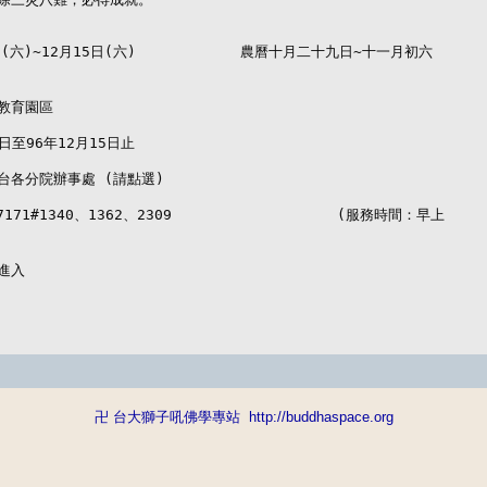
(六)~12月15日(六)            農曆十月二十九日~十一月初六

教育園區

日至96年12月15日止

各分院辦事處 (請點選)

171#1340、1362、2309                   (服務時間：早上

進入
卍 台大獅子吼佛學專站
http://buddhaspace.org