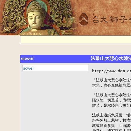
法鼓山大悲心水陸
scwei
scwei
http://www.ddm.o
「法鼓山大悲心水陸法
大悲，齊心互勉祈願眾
「法鼓山大悲心水陸法
陽水陸一切重苦，盡得
離苦，是水陸悲心拔苦
法鼓山邀請您見證一場
起學習無上悲智，救濟
就或隨喜參與，回向諸
身常住，或家庭個人盡