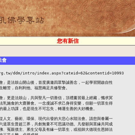
您有新信
法會
rg.tw/ddm/intro/index.aspx?cateid=62&contentid=10993

會」是法鼓山開山後，首度廣邀四眾摯誠善念，一起學習開啟自性

生離苦，自利利他、福慧兩足共修聖會。

會」更是法鼓山，共與聖凡一切善信，頂禮薰習最上經藏，懺求冥

法乳施食的大齋勝會。一念虔誠不求己身得安樂，但願一切眾生得

的最上功課，也是現生不可忘失，轉運生善的大好機會。

從人文、藝術、環保、現代出發的大悲心水陸法會。請您與眷屬一

六道眾生普超三界，共創無量不可思議功德。凡發願與眾緣共同成

佛、冤親債主、累生父母及有緣一切眾生，或祖師大德現生恩師法

除三災八難，必得成就。
