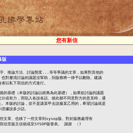
您有新信
移版
字、推論方法、討論態度...等等爭議的文章，如果對其他的

益，也對釐清討論的議題沒幫助，則版務將一律予以刪除。建議

趣者以私下寫信的方式進行。

循的基礎（本版的討論以經典為此基礎），如果欲討論的議題

夠充分或有力，而陷入各說各話、彼此都不同意對方的意見時，通

為止。本版的討論，並不是讓某甲去說服某乙用的，希望討論就是

少證據說多少話。

些文章、也移了一些文章到sysop版。對於版務處理有

信至版主信箱或至SYSOP版發表。 謝謝  :)
