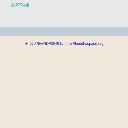
     雲深不知處 
卍 台大獅子吼佛學專站
http://buddhaspace.org