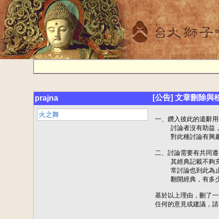
[公告] 文章刪除與
prajna
火之舞
一、鑽入彼此的遣辭用
    討論者沒有助
    對此種討論有興
二、討論需要有共同遵
    其經典記載不
    常討論也到此
    翻開經典，有多
基於以上理由，刪了一
任何的意見或建議，請寫