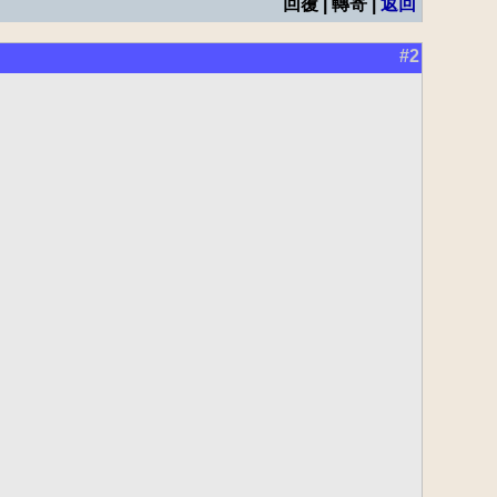
回覆 | 轉寄 |
返回
#2