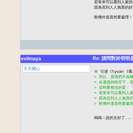
若有幸可以看到人家的
因為見到人人無異的好
附佛外道當然要處理！
Re: 請問對於明
evilmaya
天天開心
> 所以，當我們不為
> 在適當的時空下，
> 這時要相信的是：
> 若有幸可以看到人
> 因為見到人人無異
> 附佛外道當然要處
嗚嗚～說的太好了...