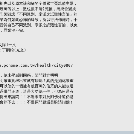
祖先以及原本該和解的全體累世冤親債主眾，

幾萬倍以上，數也數不清)死後，統統會變成

印製毀謗「不同派別、宗派之詆毀性言論」的

業為何如此恐怖的緣故，所以行法佈施時，千

謗與自己不同派別、宗派之詆毀性言論，以免

，罪業消不完。

障]一文

丁嗣翰(光文)

pchome.com.tw/health/city080/

，使末學感到困惑，請問對方明明

明確事實舉出來就有錯嗎？真的是如此嚴重

可以使的一個擁有數百萬的信眾的人能改過

遇佛門正道，這是大功德一件，但為何是有

提出來請問！！不過末學對於附佛外道仍是

會停下去！！！不過原問題還是盼請指點！
