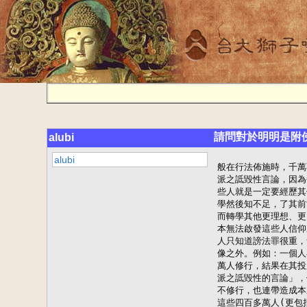
請問對於明明是附
alubi
alubi
般在行法佈施時，千萬
派之詆毀性言論，因為
些人就是一定要經歷其
學然後知不足，了其前
而轉學其他更理想、更
本無法啟發這些人信仰
人只知道謗法罪很重，
像之外。例如：一個人
萬人修行，結果在其投
派之詆毀性的言論」，
不修行，也連帶造成本
這些四百多萬人(更包