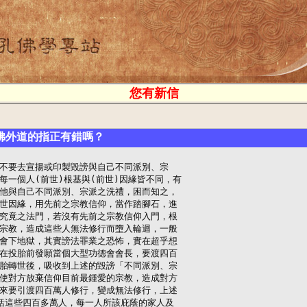
您有新信
佛外道的指正有錯嗎？
不要去宣揚或印製毀謗與自己不同派別、宗

每一個人(前世)根基與(前世)因緣皆不同，有

他與自己不同派別、宗派之洗禮，困而知之，

世因緣，用先前之宗教信仰，當作踏腳石，進

究竟之法門，若沒有先前之宗教信仰入門，根

宗教，造成這些人無法修行而墮入輪迴，一般

會下地獄，其實謗法罪業之恐怖，實在超乎想

在投胎前發願當個大型功德會會長，要渡四百

胎轉世後，吸收到上述的毀謗「不同派別、宗

使對方放棄信仰目前最鍾愛的宗教，造成對方

來要引渡四百萬人修行，變成無法修行，上述

括這些四百多萬人，每一人所該庇蔭的家人及
