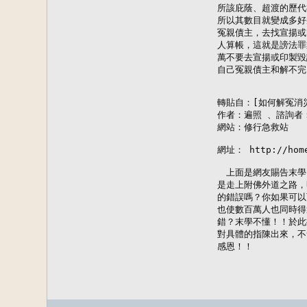
所該庇蔭、超渡的歷代
所以其數目就變成多好
冤親債主，去找宣揚或
人算帳，這就是謗法罪
萬不要去宣揚或印製毀
自己冤親債主和解不完
轉貼自：[如何解冤消災
作者：遍照 、諮詢者：
網站：修行急救站

網址： http://home.
　上面是網友賜告末學
是走上附佛外道之路，
的錯誤嗎？你如果可以
也使數百萬人也同時得
錯？末學不懂！！於此
對具體的指陳出來，不
感恩！！