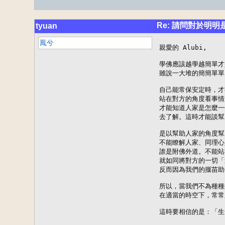
Re: 請問對於明
tyuan
鳳兮
親愛的 Alubi,

學佛應該越學越簡單才
雖說一大堆的簡簡單單
自己能常保安定時，才
站在對方的角度看事情
才能知道人家是怎麼一
去了解。這時才能談幫
是以幫助人家的角度幫
不能瞭解人家、同理心
誰是附佛外道。不能站
就如同將對方的一切「
反而因為我們的揠苗助
所以，當我們不為種種
在適當的時空下，常常
這時要相信的是：「生