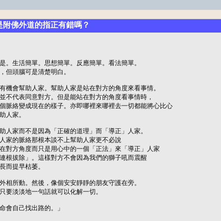
明是附佛外道的指正有錯嗎？
是。生活簡單。思想簡單。反應簡單。看法簡單。

，但頭腦可是清楚明白。

有機會幫助人家。幫助人家是站在對方的角度來看事情。

並不代表同意對方。但是能站在對方的角度看事情時，

個脈絡變成現在的樣子。亦即哪裡來哪裡去一切都能將心比心

助人家。

助人家而不是因為「正確的道理」而「導正」人家。

人家的脈絡那根本談不上幫助人家更不必說

在對方角度而只是用心中的一個「正法」來「導正」人家

連根拔除」。這樣對方不會因為我們的獅子吼而震醒

長而提早枯萎。

外相所動。然後，像個安安靜靜的朋友守護在旁。

只要淡淡地一句話就可以化解一切。

命會自己找出路的。」
