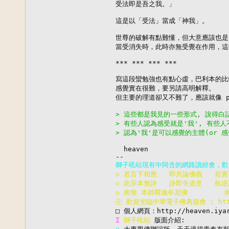
受法即是吾之我。」

這是以「受法」當成「神我」。

世尊的破解有點難懂，但大意應該也是：
當受消失時，此時亦無受覺在作用，這
*** *** *** ***

寫這段蠻勉強也有點心虛，巴利本的比
感覺實在很難，要另請高明解釋。

但主要的理道卻又不難了，應該就像 pr
> 這些都是我見的一些形式, 說得白
> 有些人認為感受就是'我', 有些人
> 認為'我'是可以感覺的主體(or 感
  heaven

◇ 若言下相應   即共論佛義   若實
◇ 此宗本無諍   諍即失道意   執逆
◇ 南無 本師釋迦牟尼佛        
卍 歡迎光臨中華電子佛典協會 : http:
Ξ 
獅子吼站