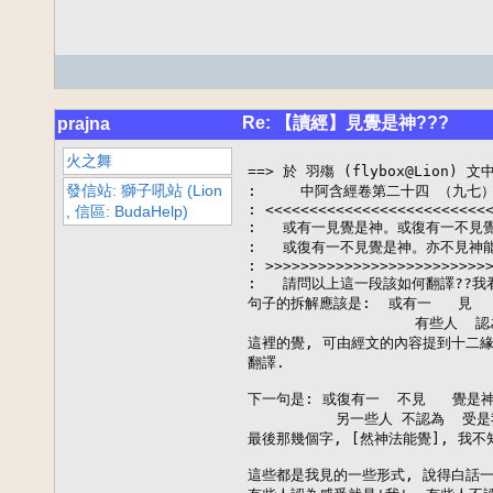
Re: 【讀經】見覺是神???
prajna
火之舞
==> 於 羽殤 (flybox@Lion) 文
發信站: 獅子吼站 (Lion
:     中阿含經卷第二十四 （九七
: <<<<<<<<<<<<<<<<<<<<<<<<<<
, 信區: BudaHelp)
:   或有一見覺是神。或復有一不見
:   或復有一不見覺是神。亦不見神
: >>>>>>>>>>>>>>>>>>>>>>>>>>
:   請問以上這一段該如何翻譯??我看
句子的拆解應該是:  或有一   見   
                   有些人  
這裡的覺, 可由經文的內容提到十二緣起
翻譯.

下一句是: 或復有一  不見   覺是神,
          另一些人 不認為  受
最後那幾個字, [然神法能覺], 我不
這些都是我見的一些形式, 說得白話一些