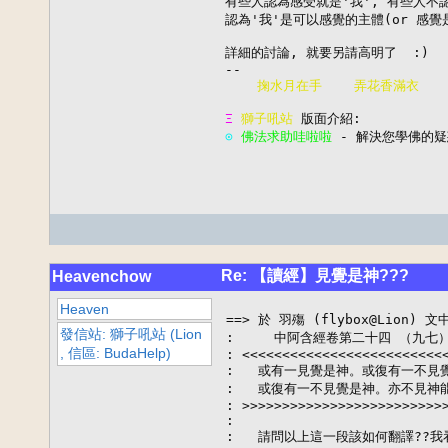
有些人認為感受就是'我', 有些人不認
認為'我'是可以感覺的主體(or 感覺是
詳細的討論, 就要另請高明了  :)

--

  掬水月在手    弄花香滿衣  
Ξ 
獅子吼站
⊙
 佛法求助哇啦啦
 - 解決您學佛的疑惑  
Re: 【讀經】見覺是神???
Heavenchow
Heaven
==> 於 羽殤 (flybox@Lion) 文
發信站: 獅子吼站 (Lion
:     中阿含經卷第二十四 （九七
, 信區: BudaHelp)
: <<<<<<<<<<<<<<<<<<<<<<<<<<
:   或有一見覺是神。或復有一不見
:   或復有一不見覺是神。亦不見神
: >>>>>>>>>>>>>>>>>>>>>>>>>>
:  

:   請問以上這一段該如何翻譯??我看