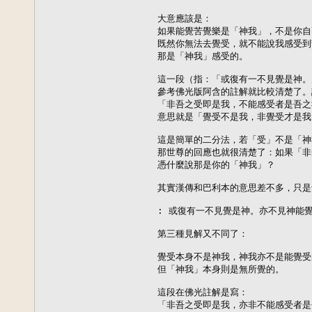
大意應該是：

如果能覺苦覺樂是「神我」，不是你自
既然你無法去覺受，就不能說我感受到
那是「神我」感受的。

這一段（指：「或復有一不見覺是神。
參考佛光版阿含的註解就比較清楚了。
「非吾之受即是我，不能感受者是吾之
意思就是「覺受不是我，非覺受才是我
這是簡單的二分法，若「受」不是「神
那世尊的回應也就很清楚了：如果「非
憑什麼說那是你的「神我」？

其實漢傳和巴利本的意思差不多，只是
: 或復有一不見覺是神。亦不見神能覺
第三種見解又不同了：

覺受本身不是神我，神我亦不是能覺受
但「神我」本身則是無所覺的。

這段在佛光註解是寫：

「非吾之受即是我，亦非不能感受者是