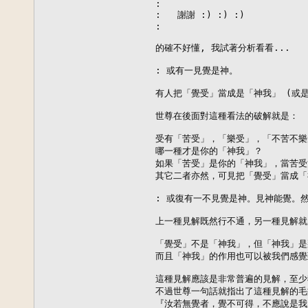
:       

:   謝謝 :) :) :)

:  

的確不好懂, 我試著分析看看...

: 或有一見覺是神。

有人把「覺受」當成是「神我」 (或是梵
世尊在後面對這種看法的破解就是：

受有「苦受」，「樂受」，「不苦不樂
哪一種才是你的「神我」？

如果「苦受」是你的「神我」，當苦受
其它二者亦然，可見把「覺受」當成「
: 或復有一不見覺是神。見神能覺。然
上一種見解既然行不通，另一種見解就
「覺受」不是「神我」，但「神我」是
而且「神我」的作用也可以被我們感覺
這種見解應該是非常普遍的見解，至少
不過世尊一句話就指出了這種見解的毛
『汝若無覺者，覺不可得，不應說是我