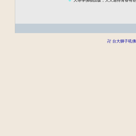
⊙
 大專學佛聯誼版，天天過得青春有朝氣    
卍 台大獅子吼