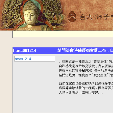
請問法會時佛經都會蓋上布，
hana691214
stars1214
。請問這是一種寶蓋之“寶要蓋住”的
自己感受是表示難見珍貴，所以要藏起
也很喜歡這種神秘感XD 每次巧遇法
請問這是另一種寶蓋？“寶要蓋住”的
我們在家裡也要這樣嗎？如果很多本全
這樣算恭敬供養的一種嗎？因為家裡
人也不會看到ｍ或許比較好。。