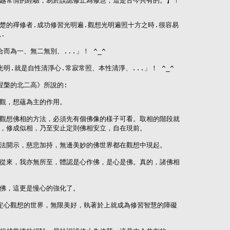
越常情的經驗，易於誤認修止為修慧，這是古今共有的。】！

楚的禪修者.成功修習光明遍.觀想光明遍照十方之時.很容易



而為一、無二無別、...」！ ^_^

明.就是自性清淨心.常寂常照、本性清淨、...」！ ^_^

涅槃的北二高》所說的:

觀，想蘊為主的作用。

觀想佛相的方法，必須先有個佛像的樣子可看。取相的階段就

，修成似相，乃至安止定則佛相安立，自在現前。

法開示，慈悲加持，無邊美妙的佛世界都在觀想中現起。

從來，我亦無所至，體認是心作佛，是心是佛。真的，諸佛相

佛，這更是慢心的強化了。

定心觀想的世界，無限美好，執著於上就成為修習智慧的障礙
