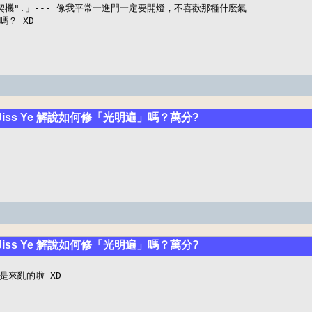
機".」--- 像我平常一進門一定要開燈，不喜歡那種什麼氣

嗎？ XD
 Jiss Ye 解說如何修「光明遍」嗎？萬分?
 Jiss Ye 解說如何修「光明遍」嗎？萬分?
是來亂的啦 XD