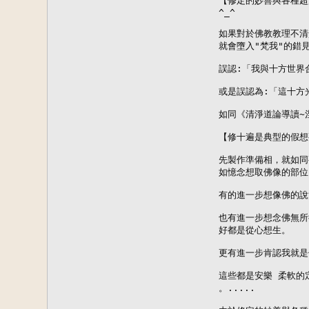
【修定的妙善與各種超
^_^

如果對於佛教教理不清
就會墮入"梵我"的錯見.
誤認:「我與十方世界合
或是誤認為:「這十方光
如同《清淨道論導讀~
【修十遍是典型的假想
先製作準備相，就如同
如憶念想取佛像的部位
有的進一步想像佛的說
也有進一步想念佛無所
好都是從心想生。

更有進一步肯認我就是
這些都是安樂 柔軟的
。.....
