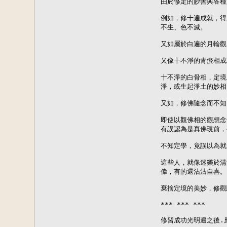
由於修定的妙善與各種
例如，修十遍成就，得
不生、色不滅。

又如屬於白遍的月輪觀
又像十不淨的青瘀相成
十不淨的白骨相，定境
淨，或生起淨土的妙相
又如，修佛隨念而不知
即使以觀佛相的觀想念
有誤認為是真佛現前，
不知定學，竟誤以為就
這些人，就像迷樂於清
偉，有的還沾沾自喜。

棄捨定境的美妙，修觀
*** *** ***

修習成功光明遍之後.應