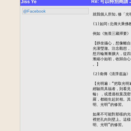
Re: 可以特別商請
Jiss Ye
@Facebook
就我個人所知.修「光明
(1)如同:北傳大乘佛
例如《無畏三藏禪要》
【靜坐攝心，想像離自
光潔瑩澈。注念觀想，
想月輪漸漸擴大，從四
漸縮小如初，收歸自心
。】

(2)南傳《清淨道論》

【光明遍：“把取光明
經驗而具福者，則看見
輪），或透過枝葉茂密
羅，都能生起於相。其
明、光明”的修習。

如果不可能對那樣的光
裡把孔向到壁上。這樣
明、光明”的修習。
