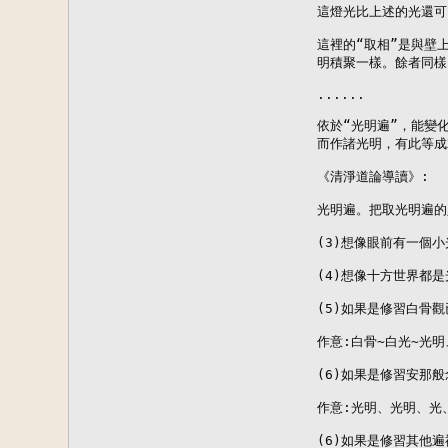
這燈光比上述的光還可
這裡的“取相”是與壁
明積聚一樣。餘者同樣
...... 

依於“光明遍”，能變
而作諸光明，有此等成
《清淨道論導讀》: 

光明遍。把取光明遍的
(3)想像眼前有一個小
(4)想像十方世界都是
(5)如果是修習白骨觀
作意:白骨~白光~光明、
(6)如果是修習安那
作意:光明、光明、光、光
(6)如果是修習其他遍