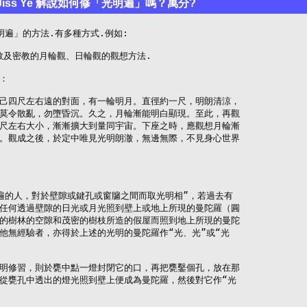
 Jiss Ye 解說如何修「光明遍」嗎？萬分?
遍」的方法.有多種方式.例如:

教及密教的月輪觀、日輪觀的觀想方法.

：

己四尺左右遠的對面，有一輪明月。直徑約一尺，明朗清涼，

莫令散亂，勿墮昏沉。久之，月輪漸能明白顯現。至此，再觀

尺左右大小，漸漸擴大到量同宇宙。下座之時，應觀想月輪漸

。觀成之後，於定中唯見光明朗澈，無邊無際，不見身心世界

遍的人，對於壁隙或鍵孔或窗牖之間而取光明相”，若過去有

任何透過壁隙的日光或月光照到壁上或地上所現的曼陀羅（圓

的樹林的空隙和茂密的樹枝所造的假屋而照到地上所現的曼陀

他無經驗者，亦得於上述的光明的曼陀羅作“光、光”或“光

明修習，則於甕中點一燈封閉它的口，再把甕鑿個孔，放在那

從甕孔中透出的燈光照到壁上便成為曼陀羅，然後對它作“光
