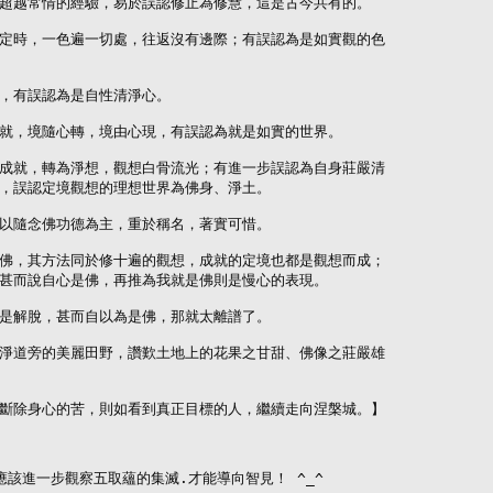
超越常情的經驗，易於誤認修止為修慧，這是古今共有的。

定時，一色遍一切處，往返沒有邊際；有誤認為是如實觀的色

，有誤認為是自性清淨心。

就，境隨心轉，境由心現，有誤認為就是如實的世界。

成就，轉為淨想，觀想白骨流光；有進一步誤認為自身莊嚴清

，誤認定境觀想的理想世界為佛身、淨土。

以隨念佛功德為主，重於稱名，著實可惜。

佛，其方法同於修十遍的觀想，成就的定境也都是觀想而成；

甚而說自心是佛，再推為我就是佛則是慢心的表現。

是解脫，甚而自以為是佛，那就太離譜了。

淨道旁的美麗田野，讚歎土地上的花果之甘甜、佛像之莊嚴雄

斷除身心的苦，則如看到真正目標的人，繼續走向涅槃城。】

該進一步觀察五取蘊的集滅.才能導向智見！ ^_^
