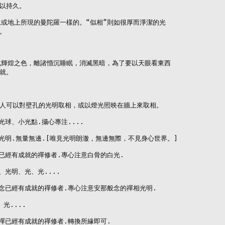
以持久。

上或地上所現的曼陀羅一樣的。“似相”則如很厚而淨潔的光

。

化輝煌之色，離諸惛沉睡眠，消滅黑暗，為了要以天眼看東西

就。

人可以對壁孔的光明取相，或以燈光照映在牆上來取相。

光球、小光點.攝心專注....

光明.無量無邊.[唯見光明朗澈，無邊無際，不見身心世界。]

已經有成就的禪修者.專心注意白骨的白光.

光明、光、光....

般念已經有成就的禪修者.專心注意安那般念的禪相光明.

....

禪已經有成就的禪修者.轉換所緣即可.
