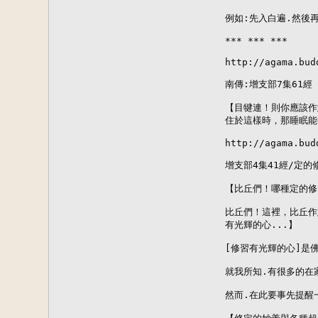
例如:先入白遍.然後再
*** *** ***

http://agama.bud
南傳:增支部7集61經

【目犍連！則你應該作
住於這樣時，那睡眠能
http://agama.bud
增支部4集41經/定的修
【比丘們！哪種定的修
比丘們！這裡，比丘作
有光輝的心...】 

[修習有光輝的心]是佛
就我所知.有很多的在
然而.在此要事先提醒一