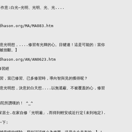
作意:白光~光明、光明、光、光....

dhason.org/MA/MA083.htm

意光明想，....修習有光輝的心。目犍連！這是可能的：當你

被捨斷。】

dhason.org/AN/AN0623.htm

習經

習，當已修習、已多修習時，導向智與見的獲得呢？

意光明想，決意於白天想....以無遮蔽、不被覆蓋的心，修習

陀所讚嘆的！ ^_^

家居士.在家自修「光明遍」.而得到輕安或近行定(未到地定).

下:
