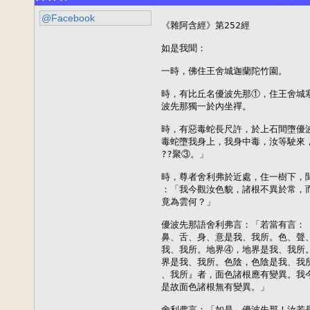
@Facebook
《雜阿含經》第252經

如是我聞：

一時，佛住王舍城迦蘭陀竹園。

時，有比丘名優波先那①，住王舍城寒
波先那獨一於內坐禪。

時，有惡毒蛇長尺許，於上石間墮優
毒蛇墮我身上，我身中毒，汝等駛來
??聚③。」

時，尊者舍利弗於近處，住一樹下，
：「我今觀汝色貌，諸根不異於常，而
竟為雲何？」

優波先那語舍利弗言：「若當有言：
鼻、舌、身、意是我、我所。色、聲
我、我所。地界④，地界是我、我所
界是我、我所。色陰，色陰是我、我
、我所』者，面色諸根應有變異。我
是故面色諸根無有變異。」

舍利弗言：「如是，優波先那！汝若