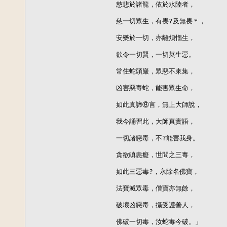
慈悲於諸龍，依於水陸者，

慈一切眾生，有畏?及無畏＊，

安樂於一切，亦離煩惱生，

欲令一切賢，一切莫生惡。

常住蛇頭巖，眾惡不來集，

凶害惡毒蛇，能害眾生命，

如此真諦⑧言，無上大師說，

我今誦習此，大師真實語，

一切諸惡毒，不?能害我身。

貪欲瞋恚癡，世間之三毒，

如此三惡毒?，永除名佛寶，

法寶滅眾毒，僧寶亦無餘，

破壞凶惡毒，攝受護善人，

佛破一切毒，汝蛇毒今破。」
