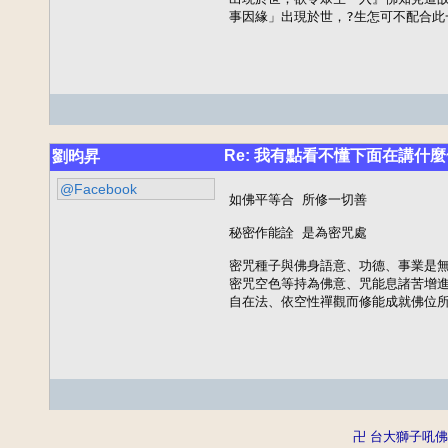
事因緣」出現於世，?生怎可不配合此
Re: 我有點看不懂下面在講什麼
劉昀昇
@Facebook
如佛平等合 所修一切善

秘密作能詮 是為密咒處

密咒種子與佛身語意、功德、事業是無
密咒空色等持為佛意、咒能息諸苦增進
自在法、依空性禪觀而修能成就佛位
卍 台大獅子吼