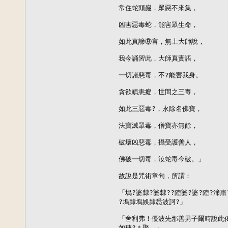
常住蛇頭巖，眾惡不來集，

凶害惡毒蛇，能害眾生命，

如此真諦⑧言，無上大師說，

我今誦習此，大師真實語，

一切諸惡毒，不?能害我身。

貪欲瞋恚癡，世間之三毒，

如此三惡毒?，永除名佛寶，

法寶滅眾毒，僧寶亦無餘，

破壞凶惡毒，攝受護善人，

佛破一切毒，汝蛇毒今破。」

故說是咒術章句，所謂：

「塢?婆隸?婆隸??陸婆?婆?陸?渧
?塢隸塢娛隸悉波訶?」

「舍利弗！優波先那善男子爾時說此
如糠?＊聚。」
