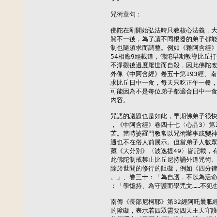
咒術章句：

佛陀在剛開始弘法時只教核心法義，大
質不一後，為了讓不同根器的弟子都能
制也隨須求而調整。例如《雜阿含經》
54相應9經載道，佛陀早期教導比丘
不淨觀後過度厭世而自殺，因此佛陀改
外像《中阿含經》卷五十第193經、南
求比丘日中一食，每天只吃正午一餐，
可能因為不是每位弟子都適合日中一食
內容。

咒語的議題也是如此，早期佛弟子很快
，《中阿含經》卷四十七〈心品3〉第1
苦。當時婆羅門教常以咒術辦事或變神
通也不在俗人前展示。但當弟子人數眾
藏《大分別》〈波逸提49〉皆記載，
此佛陀制戒禁止比丘尼持誦外道咒術、
除於世間的修行的阻礙，例如《四分律
。」、卷三十：「為自護，不以為活命
：「學憶持、為守護而學咒文……不犯也
南傳《長部尼柯耶》第32經阿吒曩胝
的障礙，表示若四眾需要四天王天守護