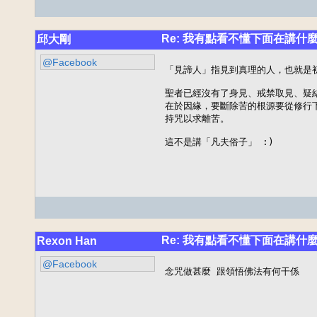
Re: 我有點看不懂下面在講什麼
邱大剛
@Facebook
「見諦人」指見到真理的人，也就是初
聖者已經沒有了身見、戒禁取見、疑
在於因緣，要斷除苦的根源要從修行
持咒以求離苦。

這不是講「凡夫俗子」 :)
Re: 我有點看不懂下面在講什麼
Rexon Han
@Facebook
念咒做甚麼 跟領悟佛法有何干係