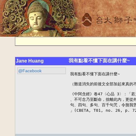
我有點看不懂下面在講什麼~
Jane Huang
@Facebook
我有點看不懂下面在講什麼~

（難道消失的前後文全部加起來真的不
《中阿含經》卷47〈心品 3〉：「
、不可念乃至斷命，捨離此內，更從外
句、四句、多句、百千句咒，令脫我苦
」(CBETA, T01, no. 26, p. 7