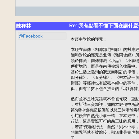
Re: 我有點看不懂下面在講什麼
陳祥林
@Facebook
本經中對蛇的護咒：

本經在南傳《相應部尼柯耶》的對應經
誦和對蛇的護咒是北傳《雜阿含經》所
類於律藏：南傳律藏《小品》〈小事犍
傳所增添，而是在南傳被歸入律藏中。
基於生活上遇到的狀況而制訂的律儀，
四分律》、《五分律》、《根本說一切
衛經》等經律也有記載本經中的事件，
似，但有半數不包含拼音的「塢?婆隸」
然而並不是唸咒語就不會被蛇咬，重點
，並祈請三寶加護，如同本經偈中所說
第5經中也有記載佛陀以慈三昧漸除毒
小蛇侵害自然是小事一樁。在本經中，
行法，這是實際可行的慈三昧的應用，
，若當初知此行法，自然「則不中毒，
想靠咒語就不被蛇咬，那無非是畫虎類
了。
