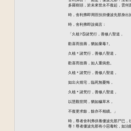
多羅樹頭，於未來世永不復起，雲何面
時，舍利弗即周匝扶持優波先那身出於
時，舍利弗即說偈言：

「久植?⑤諸梵行，善修八聖道，

歡喜而捨壽，猶如棄毒?。

久植＊諸梵行，善修八聖道，

歡喜而捨壽，如人重病愈。

久植＊諸梵行，善修八聖道，

如出火燒宅，臨死無憂悔，

久植＊諸梵行，善修八聖道，

以慧觀世間，猶如穢草木，

不復更求餘，餘亦不相續。」

時，尊者舍利弗供養優波先那尸已，
尊！尊者優波先那有小惡毒蛇，如治眼