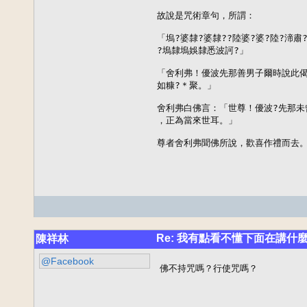
故說是咒術章句，所謂：

「塢?婆隸?婆隸??陸婆?婆?陸?渧肅
?塢隸塢娛隸悉波訶?」

「舍利弗！優波先那善男子爾時說此偈
如糠?＊聚。」

舍利弗白佛言：「世尊！優波?先那未
，正為當來世耳。」

尊者舍利弗聞佛所說，歡喜作禮而去
Re: 我有點看不懂下面在講什麼
陳祥林
@Facebook
佛不持咒嗎？行使咒嗎？