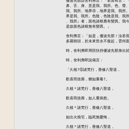
優波先那語舍利弗言：「若當有言：『
鼻、舌、身、意是我、我所。色、聲、
我、我所。地界④，地界是我、我所。
界是我、我所。色陰，色陰是我、我所
、我所』者，面色諸根應有變異。我今
是故面色諸根無有變異。」

舍利弗言：「如是，優波先那！汝若長
多羅樹頭，於未來世永不復起，雲何面
時，舍利弗即周匝扶持優波先那身出於
時，舍利弗即說偈言：

「久植?⑤諸梵行，善修八聖道，

歡喜而捨壽，猶如棄毒?。

久植＊諸梵行，善修八聖道，

歡喜而捨壽，如人重病愈。

久植＊諸梵行，善修八聖道，

如出火燒宅，臨死無憂悔，

久植＊諸梵行，善修八聖道，
