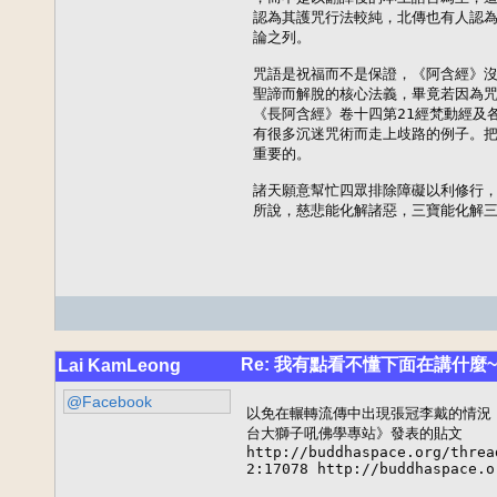
認為其護咒行法較純，北傳也有人認為
論之列。

咒語是祝福而不是保證，《阿含經》沒
聖諦而解脫的核心法義，畢竟若因為咒
《長阿含經》卷十四第21經梵動經及
有很多沉迷咒術而走上歧路的例子。把
重要的。

諸天願意幫忙四眾排除障礙以利修行，
所說，慈悲能化解諸惡，三寶能化解
Re: 我有點看不懂下面在講什麼~
Lai KamLeong
@Facebook
以免在輾轉流傳中出現張冠李戴的情況
台大獅子吼佛學專站》發表的貼文 

http://buddhaspace.org/threa
2:17078 http://buddhaspace.o