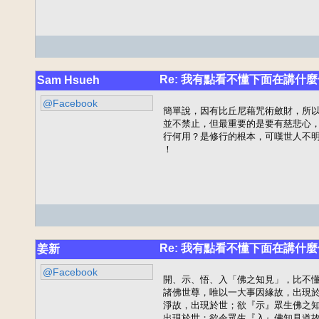
Re: 我有點看不懂下面在講什麼
Sam Hsueh
@Facebook
簡單說，因有比丘尼藉咒術斂財，所以
並不禁止，但最重要的是要有慈悲心，
行何用？是修行的根本，可嘆世人不明
！
Re: 我有點看不懂下面在講什麼
姜新
@Facebook
開、示、悟、入「佛之知見」，比不懂
諸佛世尊，唯以一大事因緣故，出現於
淨故，出現於世；欲『示』眾生佛之知
出現於世；欲令眾生『入』佛知見道故