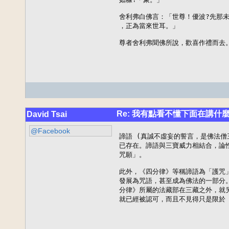
舍利弗白佛言：「世尊！優波?先那未
，正為當來世耳。」

尊者舍利弗聞佛所說，歡喜作禮而去
Re: 我有點看不懂下面在講什麼
David Tsai
@Facebook
諦語 (真誠不虛妄的誓言，是佛法僧
已存在。諦語與三寶威力相結合，論
咒願」。

此外，《四分律》等稱諦語為「護咒
發展為咒語，甚至成為佛法的一部分
分律》所屬的法藏部在三藏之外，就
就已經被認可，而且不見得只是限於