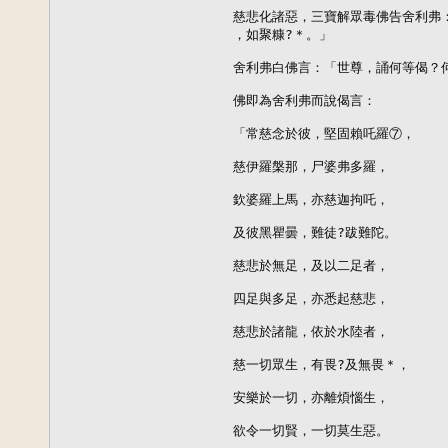
慈悲化諸惡，三寶解眾毒佛告舍利弗
，如聚糠?＊。」

舍利弗白佛言：「世尊，誦何等偈？何
佛即為舍利弗而說偈言：

「常慈念於彼，堅固賴吒羅⑦，

慈伊羅槃那，尸婆弗多羅，

欽婆羅上馬，亦慈迦拘吒，

及彼黑瞿曇，難徒?跋難陀。

慈悲於無足，及以二足者，

四足與多足，亦悉起慈悲，

慈悲於諸龍，依於水陸者，

慈一切眾生，有畏?及無畏＊，

安樂於一切，亦離煩惱生，

欲令一切賢，一切莫生惡。
