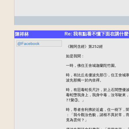
Re: 我有點看不懂下面在講什麼
陳祥林
@Facebook
《雜阿含經》第252經

如是我聞：

一時，佛住王舍城迦蘭陀竹園。

時，有比丘名優波先那①，住王舍城寒
波先那獨一於內坐禪。

時，有惡毒蛇長尺許，於上石間墮優波
毒蛇墮我身上，我身中毒，汝等駛來，
??聚③。」

時，尊者舍利弗於近處，住一樹下，聞
：「我今觀汝色貌，諸根不異於常，而
竟為雲何？」
