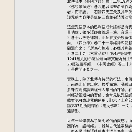
北傳譯本《長阿含經》卷十二第19經
《佛說灌頂經》卷六也以這些名號作為
者）而演說」，召請四天王天及其降伏
護咒的內容即是皈依三寶並召請護法龍
這些咒語原本的巴利語或梵語都是有實
其功效，很多譯師會義譯一遍、音譯一
》卷十八等等律制，比丘在接受飲食供
向。《四分律》卷二十一等經律即記載
願迴向之：「所為布施者，必獲其利義
》卷二十九〈六重品37〉第4經等經
1241經則顯示這些迴向確實能為施主
20經波羅牢經、《中阿含經》卷二十九
」是世間正見之一。

實務上，除了北傳有持咒的行法，南傳
。南傳比丘在出家、接受布施、誦戒日
多寺院則將護衛經列入每日的課誦。在
衛經祈福迴向的習俗，也常見以咒語誦
載並認可防護咒的使用，顯示了上座部
誌第37期所翻譯的〈消災佛教〉一文
遍情形。

近年一些學者為了避免迷信的觀感，而
翻譯為「護衛經」，雖然古代通常翻譯
，而不是以翻譯後的本土語言為主，這