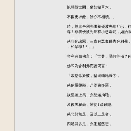
以慧觀世間，猶如穢草木，

不復更求餘，餘亦不相續。」

時，尊者舍利弗供養優波先那尸已，往
尊！尊者優波先那有小惡毒蛇，如治眼
慈悲化諸惡，三寶解眾毒佛告舍利弗：
，如聚糠?＊。」

舍利弗白佛言：「世尊，誦何等偈？何
佛即為舍利弗而說偈言：

「常慈念於彼，堅固賴吒羅⑦，

慈伊羅槃那，尸婆弗多羅，

欽婆羅上馬，亦慈迦拘吒，

及彼黑瞿曇，難徒?跋難陀。

慈悲於無足，及以二足者，

四足與多足，亦悉起慈悲，
