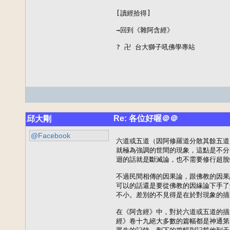
[讀經拾得]

→回到《雜阿含經》

? 卍 台大獅子吼佛學專站
Re: 各位好喔＠＠
邱大剛
@Facebook
六道或五道（因阿修羅道分散其餘五道
就極為強調的世間的現象，這點是不分
迴的話就是斷滅論，也不需要修行超脫
不過民間相傳的因果論，跟佛教的因果
可以的話還是要從佛教的因緣論下手了
不小。差別的不見得是在於對現象的描
在《阿含經》中，對於六道或五道的描
經》卷十九絕大多數的篇幅都是神通第