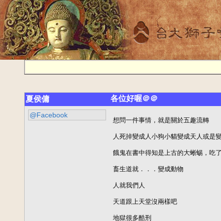
各位好喔＠＠
夏侯傭
@Facebook
想問一件事情，就是關於五趣流轉

人死掉變成人小狗小貓變成天人或是變
餓鬼在書中得知是上古的大蜥蜴，吃了
畜生道就．．．變成動物

人就我們人

天道跟上天堂沒兩樣吧

地獄很多酷刑
