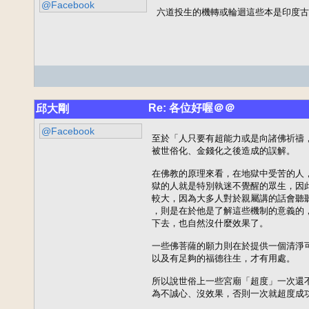
@Facebook
六道投生的機轉或輪迴這些本是印度古
Re: 各位好喔＠＠
邱大剛
@Facebook
至於「人只要有超能力或是向諸佛祈禱，
被世俗化、金錢化之後造成的誤解。

在佛教的原理來看，在地獄中受苦的人，
獄的人就是特別執迷不覺醒的眾生，因此
較大，因為大多人對於親屬講的話會聽聽
，則是在於他是了解這些機制的意義的，
下去，也自然沒什麼效果了。

一些佛菩薩的願力則在於提供一個清淨可
以及有足夠的福德往生，才有用處。

所以說世俗上一些宮廟「超度」一次還不
為不誠心、沒效果，否則一次就超度成功