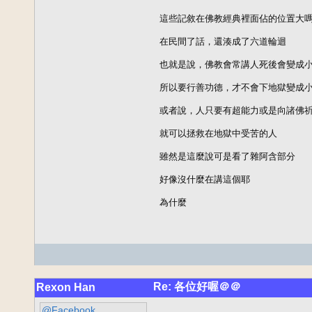
這些記敘在佛教經典裡面佔的位置大嗎
在民間了話，還湊成了六道輪迴

也就是說，佛教會常講人死後會變成小
所以要行善功德，才不會下地獄變成小
或者說，人只要有超能力或是向諸佛祈
就可以拯救在地獄中受苦的人

雖然是這麼說可是看了雜阿含部分

好像沒什麼在講這個耶

為什麼
Re: 各位好喔＠＠
Rexon Han
@Facebook