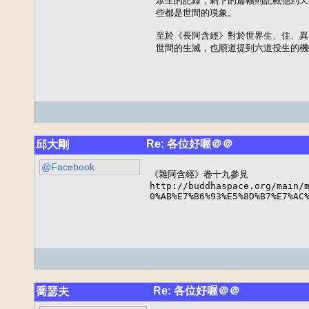
眾生的記錄，剩下的篇幅則記載他到天
些都是世間的現象。

至於《長阿含經》對於世界生、住、異
世間的生滅，也順道提到六道投生的機
Re: 各位好喔＠＠
邱大剛
@Facebook
《雜阿含經》卷十九參見 

http://buddhaspace.org/main/m
0%AB%E7%B6%93%E5%8D%B7%E7%AC
Re: 各位好喔＠＠
喬瑟夫