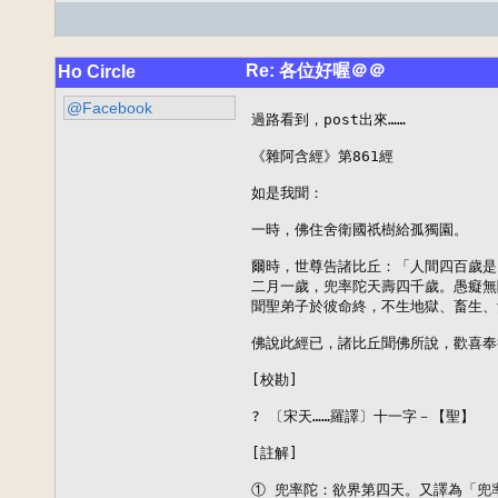
Re: 各位好喔＠＠
Ho Circle
@Facebook
過路看到，post出來……

《雜阿含經》第861經

如是我聞：

一時，佛住舍衛國祇樹給孤獨園。

爾時，世尊告諸比丘：「人間四百歲是
二月一歲，兜率陀天壽四千歲。愚癡無
聞聖弟子於彼命終，不生地獄、畜生、
佛說此經已，諸比丘聞佛所說，歡喜奉
[校勘]

? 〔宋天……羅譯〕十一字－【聖】

[註解]

① 兜率陀：欲界第四天。又譯為「兜