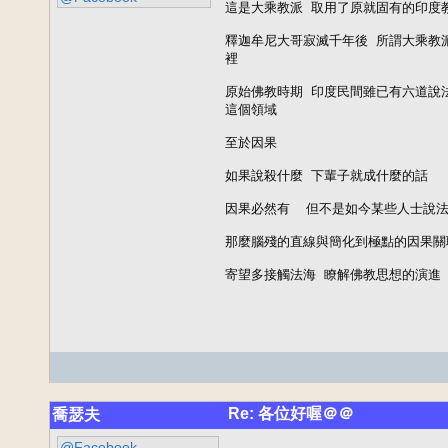
這是大乘教派 取用了原就固有的印度教
釋迦牟尼大哥寂滅千年後 所謂大乘教派
裡

原始佛教時期 印度民間雖已有六道說
這個領域 

至於因果  

如果說殺什麼 下輩子就成什麼的話  
因果必然有  但不是如今某些人士說法
那麼腦殘的直線與簡化到極點的因果關聯
寄望多接觸法海 瞭解佛教思想的演進 
Re: 各位好喔＠＠
喬瑟夫
@Facebook