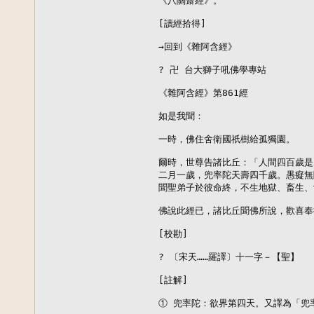
《八關齋經》。

[讀經拾得]

→回到《雜阿含經》

? 卍 台大獅子吼佛學專站

《雜阿含經》第861經

如是我聞：

一時，佛住舍衛國祇樹給孤獨園。

爾時，世尊告諸比丘：「人間四百歲是
二月一歲，兜率陀天壽四千歲。愚癡無
聞聖弟子於彼命終，不生地獄、畜生、
佛說此經已，諸比丘聞佛所說，歡喜奉
[校勘]

? 〔宋天……羅譯〕十一字－【聖】

[註解]

① 兜率陀：欲界第四天。又譯為「兜