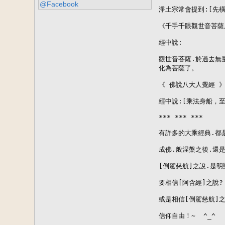
@Facebook
淨土宗常會提到:[先橫
《千手千眼觀世音菩薩
經中說:

觀世音菩薩.於過去無
化為菩薩了。

《 佛說八大人覺經 》
經中說:[乘法身船，至
*** *** ***

有許多的大乘經典.都是
成佛.般涅槃之後.還是
[倒駕慈航]之說.是明顯
要相信[阿含經]之說?

或是相信[倒駕慈航]之說
信仰自由！~  ^_^
