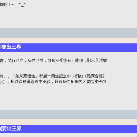
吧！~  ^_^
聽到要出三界
生已盡，梵行已立，所作已辦，自知不受後有」此偈，顯示入涅槃

有」、「如來死後無」都屬十四無記之中（例如《雜阿含經》

表示），所以這種議題經中不談，只有我們多事的人耍嘴皮子啦 

聽到要出三界