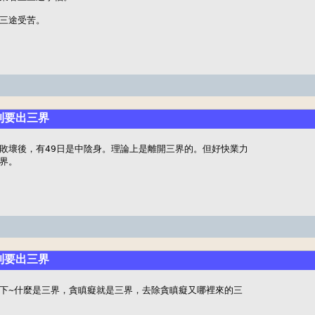
三途受苦。
聽到要出三界
敗壞後，有49日是中陰身。理論上是離開三界的。但好快業力

界。
聽到要出三界
下~什麼是三界，貪瞋癡就是三界，去除貪瞋癡又哪裡來的三
