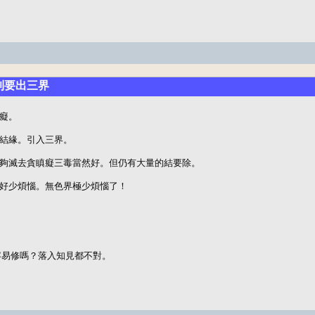
聽到要出三界
癡。

結緣。引入三界。

夠滅去貪瞋癡三毒當然好。但仍有大量的結要除。

好少煩惱。無色界極少煩惱了！

容易修嗎？落入知見都不對。