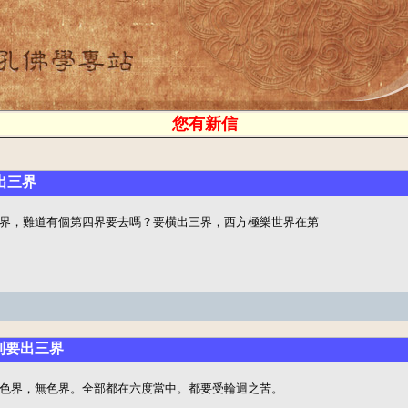
您有新信
出三界
界，難道有個第四界要去嗎？要橫出三界，西方極樂世界在第

聽到要出三界
色界，無色界。全部都在六度當中。都要受輪迴之苦。
