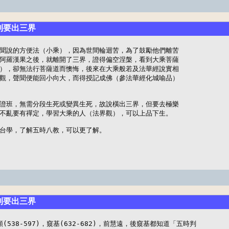
聽到要出三界
聞說的方便法（小乘），因為世間輪迴苦，為了鼓勵他們離苦

阿羅漢果之後，就離開了三界，證得偏空涅槃，看到大乘菩薩

），卻無法行菩薩道而懊悔，後來在大乘般若及法華經說實相

觀，聲聞便能回小向大，而得授記成佛（參法華經化城喻品）

證班，無需分段生死或變異生死，故說橫出三界，但要去極樂

不亂要有禪定，學習大乘的人（法界觀），可以上品下生。

台學，了解五時八教，可以更了解。
聽到要出三界
智顗(538-597)，窺基(632-682)，前慧遠，後窺基都知道「五時判
