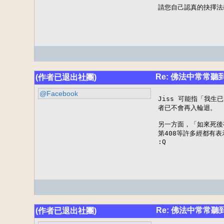
請您自己認真的抉擇法義
Re: 佛法中常常
(作者已退出社團)
@Facebook
Jiss 可能指「我
者已不會再入輪迴。

另一方面，「如來死後
第408等許多經都有
:Q
Re: 佛法中常常
(作者已退出社團)