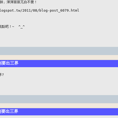
師」渾渾噩噩兀自不覺！

logspot.tw/2011/08/blog-post_6079.html

點吧！~  ^_^
聽到要出三界
界?
聽到要出三界