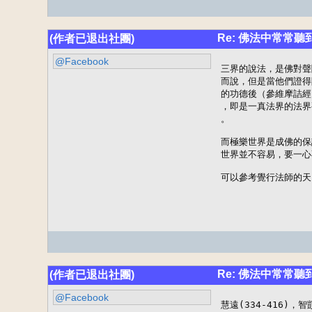
Re: 佛法中常常
(作者已退出社團)
@Facebook
三界的說法，是佛對聲
而說，但是當他們證得
的功德後（參維摩詰經
，即是一真法界的法界
。

而極樂世界是成佛的保
世界並不容易，要一心
可以參考覺行法師的天
Re: 佛法中常常
(作者已退出社團)
@Facebook
慧遠(334-416)，