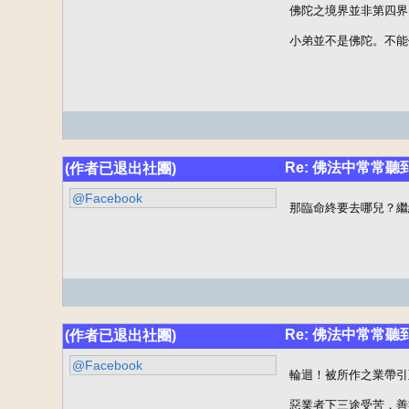
佛陀之境界並非第四界
小弟並不是佛陀。不能
Re: 佛法中常常
(作者已退出社團)
@Facebook
那臨命終要去哪兒？繼
Re: 佛法中常常
(作者已退出社團)
@Facebook
輪迴！被所作之業帶引
惡業者下三途受苦，善