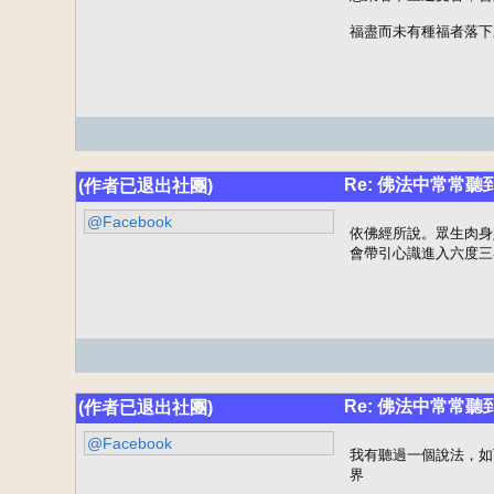
福盡而未有種福者落下
Re: 佛法中常常
(作者已退出社團)
@Facebook
依佛經所說。眾生肉身
會帶引心識進入六度三
Re: 佛法中常常
(作者已退出社團)
@Facebook
我有聽過一個說法，如
界