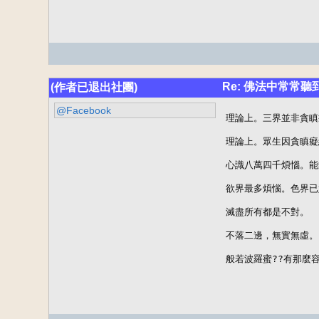
Re: 佛法中常常
(作者已退出社團)
@Facebook
理論上。三界並非貪瞋
理論上。眾生因貪瞋癡
心識八萬四千煩惱。能
欲界最多煩惱。色界已
滅盡所有都是不對。

不落二邊，無實無虛。

般若波羅蜜??有那麼