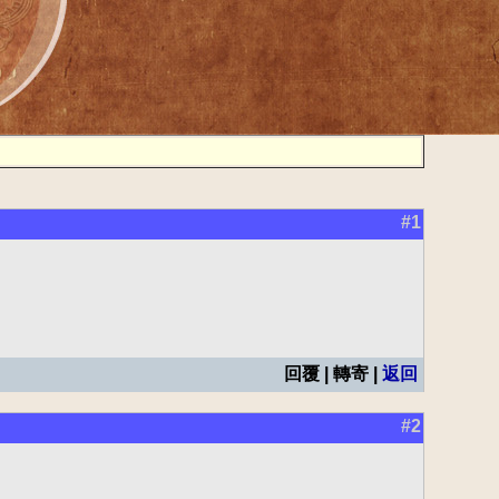
#1
回覆 | 轉寄 |
返回
#2