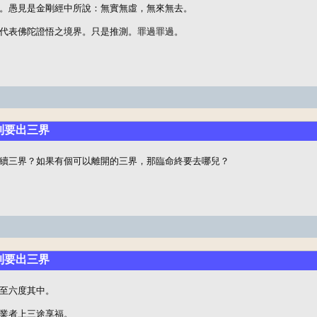
。愚見是金剛經中所說：無實無虛，無來無去。

代表佛陀證悟之境界。只是推測。罪過罪過。
聽到要出三界
續三界？如果有個可以離開的三界，那臨命終要去哪兒？
聽到要出三界
至六度其中。

業者上三途享福。
