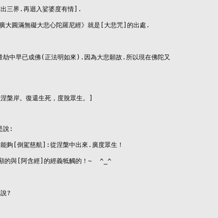
出三界.再迴入娑婆度有情].

廣大圓滿無礙大悲心陀羅尼經》就是[大悲咒]的出處.

量劫中早已成佛(正法明如來).因為大悲願故.所以現在佛陀又



涅槃岸。復還生死，度脫眾生。]

說:

能夠[倒駕慈航]:從涅槃中出來.廣度眾生！

的與[阿含經]的經義牴觸的！~  ^_^

?
