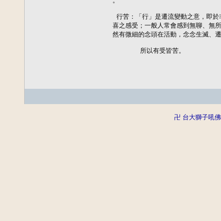
。

 行苦：「行」是遷流變動之意，即於
喜之感受；一般人常會感到無聊、無所
然有微細的念頭在活動，念念生滅、遷
       所以有受皆苦。
卍 台大獅子吼