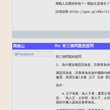
博戲人怎麼回答他？一開始又是發生了
詳情請看→http://goo.gl/0bvrls
Re: 有三個問題想提問
周靖山
@Facebook
回三個問題的提問

1. 為什麼說萬惡淫為首，百善孝為先
萬惡淫為首，百善孝為先為中國兩句經
倫理，所謂五倫(夫妻 父子 兄弟 君臣
其中：

   a.父子有親：為人子者，稟受父
說：「為人父，止於慈；為人子，止於
因此中國人認為百善孝為先。
