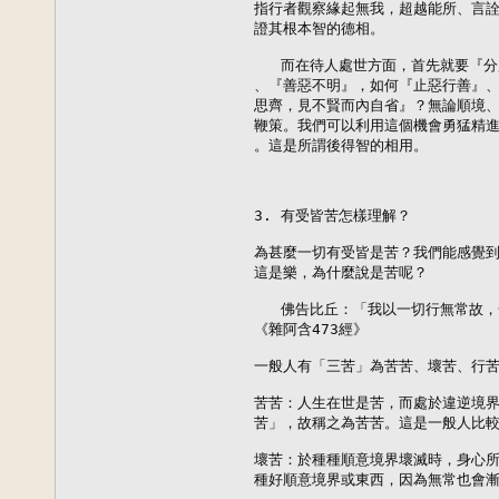
指行者觀察緣起無我，超越能所、言詮
證其根本智的德相。

   而在待人處世方面，首先就要『
、『善惡不明』，如何『止惡行善』、
思齊，見不賢而內自省』？無論順境、
鞭策。我們可以利用這個機會勇猛精進
。這是所謂後得智的相用。

3. 有受皆苦怎樣理解？

為甚麼一切有受皆是苦？我們能感覺到
這是樂，為什麼說是苦呢？

   佛告比丘：「我以一切行無常故，
《雜阿含473經》

一般人有「三苦」為苦苦、壞苦、行苦。
苦苦：人生在世是苦，而處於違逆境界
苦」，故稱之為苦苦。這是一般人比較
壞苦：於種種順意境界壞滅時，身心所
種好順意境界或東西，因為無常也會漸