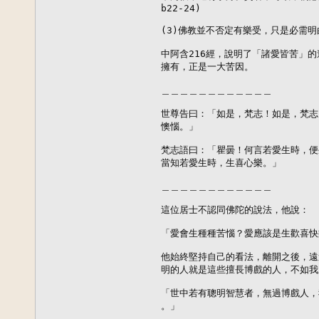
b22-24)

(3)佛教並不否定有樂受，只是必需明
中阿含216經，說明了「諸愛皆苦」的
擁有，正是一大苦因。

＿＿＿＿＿＿＿＿＿＿＿＿

世尊告曰：「如是，梵志！如是，梵志
懊惱。」

梵志語曰：「瞿曇！何言若愛生時，便
當知若愛生時，生喜心樂。」

＿＿＿＿＿＿＿＿＿＿＿＿

這位居士不認同佛陀的說法，他說：

「愛會生種種苦惱？愛應該是生歡喜快
他始終堅持自己的看法，離開之後，遠
明的人就是這些擅長博戲的人，不如我
「世中若有聰明智慧者，無過博戲人，
。」
