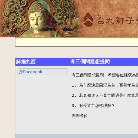
有三個問題想提問
蔣揚扎西
@Facebook
有三個問題想提問，希望各位慷慨為我
1. 為什麼說萬惡淫為首，百善孝為先
2. 若真修道人不見世間過是什麼意思
3. 有受皆苦怎樣理解？

謝謝各位