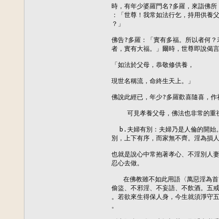
時，有年少婆羅門名?多羅，來詣佛所
：「世尊！我常如法行乞，持用供養父
？」 

佛告?多羅：「實有多福。所以者何？
者，實有大福。」爾時，世尊即說偈言：
「如法於父母，恭敬修供養，

現世名稱流，命終生天上。」

佛說此經已，年少?多羅歡喜隨喜，作禮
    可見孝養父母，佛法也非常的重視
  b.夫婦有別：夫婦乃是人倫的開始
別，上下有序，而家無不齊。淫為損人
也就是說心中常抱著孝心、不淫別人妻
忍心去做。

   在佛教雖不如此用語〈萬惡淫為
偷盜、不邪淫、不妄語、不飲酒。五戒
。若欲來生得保人身，今生就須淨守五
。
