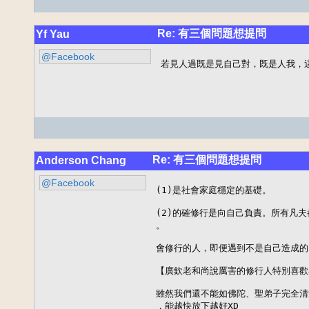
Re: 有三個問題想提問
Yf Yau
@Facebook
若見人過既是見自己對，既是人我，
Re: 有三個問題想提問
Anderson Chang
@Facebook
(1)是社會家庭穩定的基礎。

(2)的確修行是向自己負責。所有凡夫
。

會修行的人，即便遇到不是自己造成的
【廣欽老和尚說厲害的修行人特別喜歡
雖然我們還不能如佛陀、聖弟子完全清
，能越快放下越好XD 
