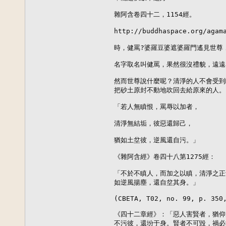
雜阿含卷四十二，1154經。

http://buddhaspace.org/aga
時，健罵?婆羅豆婆遮婆羅門遙見世尊，
名字取名叫健罵，果然很沒禮貌，遠遠
然而世尊說什麼呢？清淨的人不會受到
把砂土原封不動地吹回去給原來的人。

「若人無瞋恨，罵辱以加者，

清淨無結垢，彼惡還歸己，

猶如土坌彼，逆風還自污。」

《雜阿含經》卷四十八第1275經：

「不於不瞋人，而加之以瞋，清淨之正
如逆風揚塵，還自坌其身。」

(CBETA, T02, no. 99, p. 350,
《四十二章經》：「惡人害賢者，猶仰
不污彼，還坋于身。賢者不可毀，禍必滅己也。」