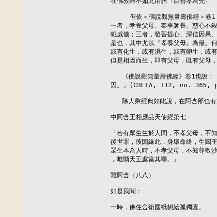
在佛教雖不如此用語〈百善孝為先〉

     但依＜佛說觀無量壽佛經＞卷
一者，孝養父母、奉事師長、慈心不殺
犯威儀；三者，發菩提心、深信因果、
是也，其中尤以『孝養父母』為最。何
或有化生，或有濕生，或有卵生，或有
但是相因而生，即有父母，既有父母，
   《佛說觀無量壽佛經》卷1也說：
因。」(CBETA, T12, no. 365, p
   除大乘經典如此說，在阿含部也有
中阿含王相應品天使經第七

「若有眾生生於人間，不孝父母，不知
後世罪，彼因緣此，身壞命終，生閻王
眾生本為人時，不孝父母，不知尊敬沙
，唯願天王處當其罪。』

雜阿含（八八）

如是我聞： 

一時，佛住舍衛國祇樹給孤獨園。 
