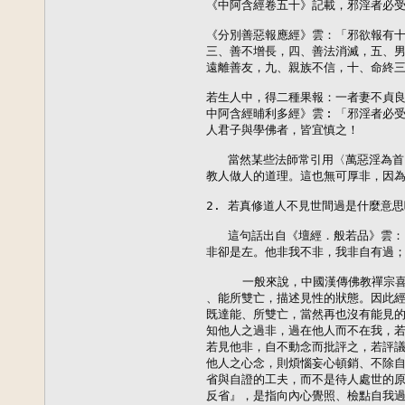
《中阿含經卷五十》記載，邪淫者必受
《分別善惡報應經》雲：「邪欲報有十
三、善不增長，四、善法消滅，五、男
遠離善友，九、親族不信，十、命終三
若生人中，得二種果報：一者妻不貞良
中阿含經晡利多經》雲︰「邪淫者必受
人君子與學佛者，皆宜慎之！

   當然某些法師常引用〈萬惡淫為
教人做人的道理。這也無可厚非，因為
2. 若真修道人不見世間過是什麼意思
   這句話出自《壇經．般若品》雲
非卻是左。他非我不非，我非自有過；
     一般來說，中國漢傳佛教禪宗
、能所雙亡，描述見性的狀態。因此經
既達能、所雙亡，當然再也沒有能見的
知他人之過非，過在他人而不在我，若
若見他非，自不動念而批評之，若評議
他人之心念，則煩惱妄心頓銷、不除自
省與自證的工夫，而不是待人處世的原
反省』，是指向內心覺照、檢點自我過