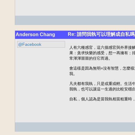
Re: 請問我執可以理解成自私嗎
Anderson Chang
@Facebook
人有六種感官，這六個感官與外界接觸
果：貪求快樂的感受，想一再擁有；排
常渾渾噩噩的任它而過。

會這樣是因為無明=沒有智慧，怎麼樣
我。

凡夫都有我執，只是或重或輕。生活中
我執，也可以讓這一生過的比較安穩自
自私，個人認為是當我執相當粗重時