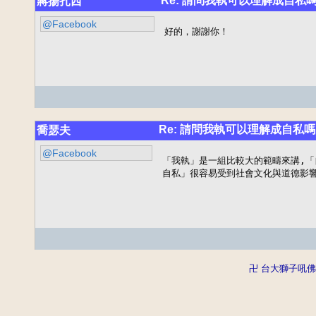
Re: 請問我執可以理解成自私
蔣揚扎西
@Facebook
好的，謝謝你！
Re: 請問我執可以理解成自私嗎
喬瑟夫
@Facebook
「我執」是一組比較大的範疇來講,「
自私」很容易受到社會文化與道德影
卍 台大獅子吼