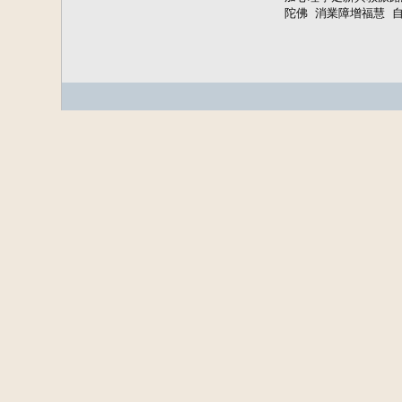
陀佛 消業障增福慧 