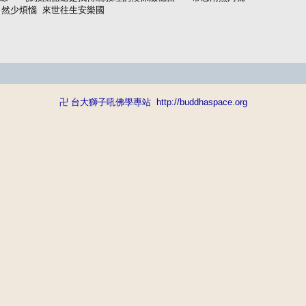
自然少煩惱 來世往生安樂國
卍 台大獅子吼佛學專站
http://buddhaspace.org