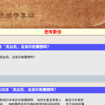
您有新信
道「真如苑」這個宗教團體嗎?
真如苑」這個宗教團體嗎?
各位知道「真如苑」這個宗教團體嗎?
那個日本來的宗教團體嗎  他們夫妻是掌教人  像是日本東密

線   佛教團體還是找傳統教理的較保險穩當   常念南無阿彌
