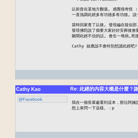
以前曾在某地方翻過, 感覺很奇怪 :
一直強調此經多有功德多有功德, 說
當時回家查了以後, 發現編在疑似部, 
發現佛陀說了個要大家好好安葬後會榮
聽聞此經不信的話, 會生一堆病,死後
Cathy 姐應該不會特別想讀此經吧? 
Re: 此經的內容大概是什麼？
Cathy Kao
@Facebook
我在一個長輩處看到這本，那位阿姨
想上來問一下這樣。：p