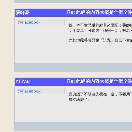
Re: 此經的內容大概是什麼？
張軒豪
@Facebook
找一本不會恐嚇的經典來誦吧；藥師
，十幾二十分鐘內可誦完一部，對老人
尤其地藏菩薩只會「詛咒」自己不會成
Re: 此經的內容大概是什麼？
Yf Yau
@Facebook
經典讀了不明白先擱在一邊，不要用
成立謗經了。