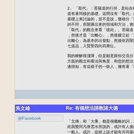
2. 「取代」：菩薩道的行持，是站在
道有著同樣的基礎。這間沒有「取代」
基礎上來討論的，並不是說，微積分「
的不同，所開展出來的領域和方法，會
「取代」的觀念來看「彼此」。菩薩道
，然後才是「出離心」，然後建立起「
出離心」為基本的出發點，然後依四聖
七道品，入賢聖四向四果位。

我的瞭解很淺薄，但是願意跟你交流分
方面的觀念和看法與角度，和您的想法
邊得知，有這樣子的一個人，擁有著「
Re: 有個想法請教諸大德
吳文雄
@Facebook
「北傳」和「大乘」都是很概略的詞，
此我贊同凡僧雲水所說的，或許有人接
一船人。或許，從經上談才能有共同基