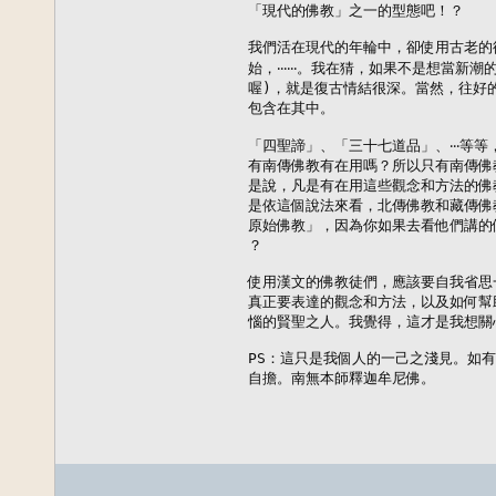
「現代的佛教」之一的型態吧！？

我們活在現代的年輪中，卻使用古老的
始，‧‧‧‧‧‧。我在猜，如果不是想當新
喔)，就是復古情結很深。當然，往好
包含在其中。

「四聖諦」、「三十七道品」、‧‧‧等
有南傳佛教有在用嗎？所以只有南傳佛
是說，凡是有在用這些觀念和方法的佛
是依這個說法來看，北傳佛教和藏傳佛
原始佛教」，因為你如果去看他們講的
？

使用漢文的佛教徒們，應該要自我省思
真正要表達的觀念和方法，以及如何幫
惱的賢聖之人。我覺得，這才是我想關心
PS：這只是我個人的一己之淺見。如有
自擔。南無本師釋迦牟尼佛。