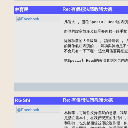
Re: 有個想法請教諸大德
林育民
@Facebook
凡僧大 , 那位Special Head的表
而他的虛空盤座又似乎要仰賴一跟手杖 
從發功前的大量吸氣 , 誦音運氣 , 
的挺像氣功表演的 , 氣功與神通是不一
不會只有一下下喔! 這您可能要再細查一下
把Special Head的表演套到阿含
Re: 有個想法請教諸大德
RG Shi
@Facebook
林同學，可能你沒弄懂我的意思。我舉
是活在書本中。在我們現實的生活中，
和影片，也先都相信並假設沒作假，你