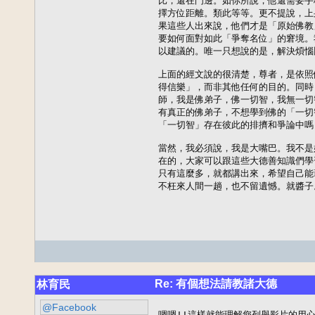
比，還在門邊。如你所說，他還需要手
擇方位距離。類此等等。更不提說，上
果這些人出來說，他們才是「原始佛教
要如何面對如此「爭奪名位」的窘境。
以建議的。唯一只想說的是，解決煩惱
上面的經文說的很清楚，尊者，是依照
得信樂」，而非其他任何的目的。同時
師，我是佛弟子，佛一切智，我無一切
有真正的佛弟子，不想學到佛的「一切
「一切智」存在彼此的排擠和爭論中嗎
當然，我必須說，我是大嘴巴。我不是
在的，大家可以跟這些大德善知識們學
只有這麼多，就都講出來，希望自己能
不枉來人間一趟，也不留遺憾。就醬子
Re: 有個想法請教諸大德
林育民
@Facebook
嗯嗯!!這樣就能理解您列舉影片的用心,