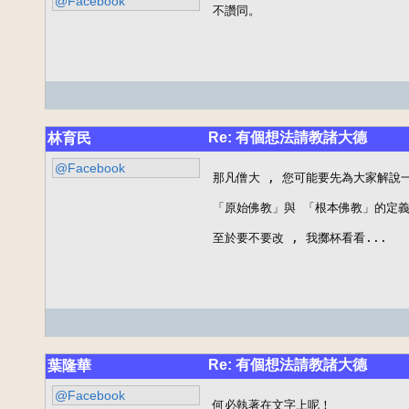
@Facebook
不讚同。
Re: 有個想法請教諸大德
林育民
@Facebook
那凡僧大 , 您可能要先為大家解說一下
「原始佛教」與 「根本佛教」的定義
至於要不要改 , 我擲杯看看...
Re: 有個想法請教諸大德
葉隆華
@Facebook
何必執著在文字上呢！