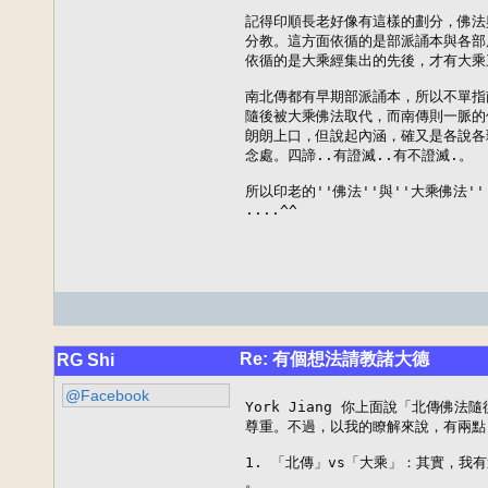
記得印順長老好像有這樣的劃分，佛法
分教。這方面依循的是部派誦本與各部
依循的是大乘經集出的先後，才有大乘三
南北傳都有早期部派誦本，所以不單指
隨後被大乘佛法取代，而南傳則一脈的
朗朗上口，但說起內涵，確又是各說各
念處。四諦..有證滅..有不證滅.。

所以印老的''佛法''與''大乘佛法'
....^^
Re: 有個想法請教諸大德
RG Shi
@Facebook
York Jiang 你上面說「北傳佛
尊重。不過，以我的瞭解來說，有兩點
1. 「北傳」vs「大乘」：其實，我
。
