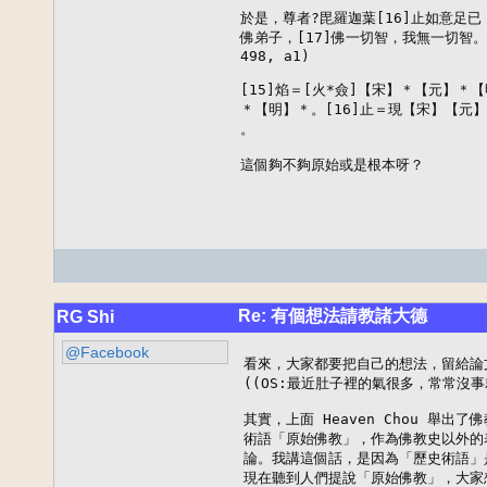
於是，尊者?毘羅迦葉[16]止如意足
佛弟子，[17]佛一切智，我無一切智。」」(CB
498, a1)

[15]焰＝[火*僉]【宋】＊【元】＊【
＊【明】＊。[16]止＝現【宋】【元】
。

這個夠不夠原始或是根本呀？
Re: 有個想法請教諸大德
RG Shi
@Facebook
看來，大家都要把自己的想法，留給論文
((OS:最近肚子裡的氣很多，常常沒事
其實，上面 Heaven Chou 舉
術語「原始佛教」，作為佛教史以外的
論。我講這個話，是因為「歷史術語」
現在聽到人們提說「原始佛教」，大家