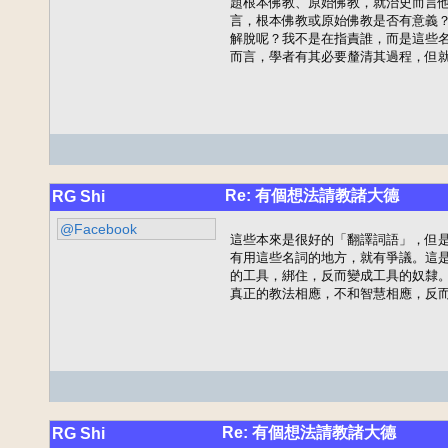
題根本佛教、原始佛教，就治史而言他
言，根本佛教或原始佛教是否有意義？
解脫呢？我不是在指責誰，而是這些名
而言，學者有其必要釐清其過程，但
Re: 有個想法請教諸大德
RG Shi
@Facebook
這些本來是很好的「翻譯詞語」，但是
有用這些名詞的地方，就有爭議。這是
的工具，綁住，反而變成工具的奴隸。
真正的教法相應，不和智慧相應，反
Re: 有個想法請教諸大德
RG Shi