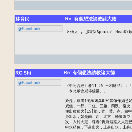
Re: 有個想法請教諸大德
林育民
@Facebook
凡僧大 , 那這位Special Hea
Re: 有個想法請教諸大德
RG Shi
@Facebook
《中阿含經》卷11〈6 王相應品〉：
，令此眾會咸得信樂。」

於是，尊者?毘羅迦葉即如其像作如意足
威儀，一行、二住、三坐、四臥。復次，
便出種種火[15]焰，青、黃、赤、白
身出水，如是南、西、北方，飛騰虛空
次，入於火定，尊者?毘羅迦葉入火定已
中水精色，下身出火，上身出水，上身出