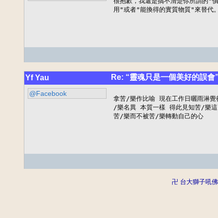
很抱歉，我還是搞不清楚你所謂的"價
用"或者"能換得的實質物質"來替代
Re: “靈魂只是一個美好的誤會
Yf Yau
@Facebook
拿苦/樂作比喻 現在工作日曬雨淋覺
/樂名異 本質一樣 得此見知苦/樂這
苦/樂而不被苦/樂轉動自己的心
卍 台大獅子吼