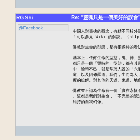
Re: “靈魂只是一個美好的誤會
RG Shi
@Facebook
中國人對靈魂的觀念，有點不同於外
！可以參見 Wiki 的解說。 (http:/
佛教對生命的型態，是有很獨特的看法
基本上，任何生命的型態，鬼、神、靈、
都只是一個「暫時的」型態，都有其
中，輪轉不己，就是常聽人說的「六
道、以及阿修羅道。我們，生而為人
度的瞭解。對其他的天道、鬼道、地獄
佛教並不認為生命有一個「實在永恆
。這都是我們對生命，「不完整的認
維持的自我幻像。