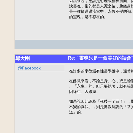
術語來說，應該是心理或精神層面。
說靈魂，指的都是人死之後，脫離身
是一種輪迴遷流當中，永恆不變的識
的靈魂，是不存在的。
Re: “靈魂只是一個美好的誤會
邱大剛
@Facebook
在許多的宗教還有性靈學說中，通常將
在佛教來看，不論是身、心，或是輪
、「永生」的。但只要執著，就有輪
因緣生、因緣滅。

如果說因此認為「死後一了百了」，
不變的真我」，則是佛教所說的「常
道」的。