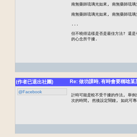
南無藥師琉璃光如來, 南無藥師琉璃光如來
南無藥師琉璃光如來, 南無藥師琉璃光如來
...

但不曉得這樣是否是最佳方法? 還是
的心念所干擾.
Re: 做功課時, 有時會要稱唸
(作者已退出社團)
@Facebook
計時可能是較不受干擾的作法, 舉例來
次的時間, 然後設定鬧鐘, 如此可專