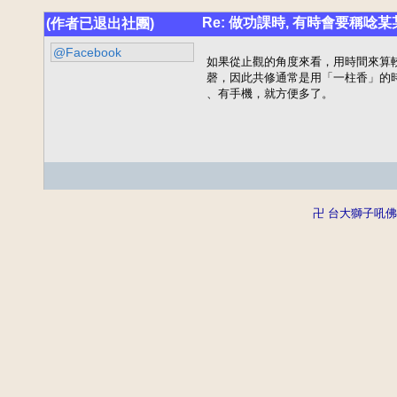
Re: 做功課時, 有時會要稱唸
(作者已退出社團)
@Facebook
如果從止觀的角度來看，用時間來算
磬，因此共修通常是用「一柱香」的
、有手機，就方便多了。
卍 台大獅子吼