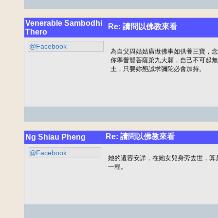
Venerable Sambodhi
Re: 請問以佛教來看
Thero
@Facebook
為自父與姑姑廣做佛事如供養三寶，念
你學普賢菩薩第九大願，自己不可起無
土，只要妳懇誠求彌陀必會加持。
Re: 請問以佛教來看
Ng Shiau Pheng
@Facebook
她的遺容安詳，在她女兒身旁去世，算
一程。