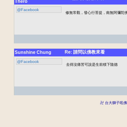
Thero
@Facebook
修無常觀，發心行菩提，南無阿彌陀
Re: 請問以佛教來看
Sunshine Chung
@Facebook
去得沒痛苦可說是生前積下陰德
卍 台大獅子吼