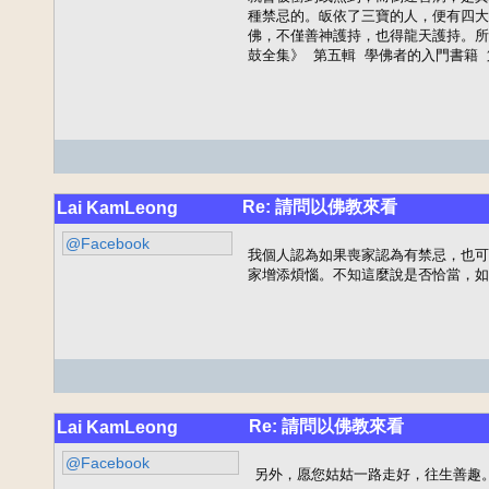
種禁忌的。皈依了三寶的人，便有四大
佛，不僅善神護持，也得龍天護持。所
鼓全集》 第五輯 學佛者的入門書籍 
Re: 請問以佛教來看
Lai KamLeong
@Facebook
我個人認為如果喪家認為有禁忌，也可
家增添煩惱。不知這麼說是否恰當，如
Re: 請問以佛教來看
Lai KamLeong
@Facebook
另外，愿您姑姑一路走好，往生善趣