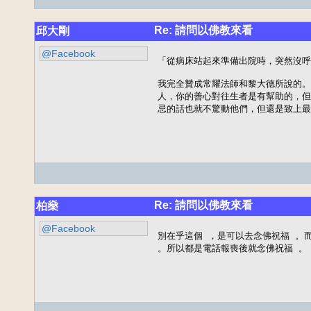
Re: 請問以佛教來看
邱大剛
@Facebook
「從病床站起來準備出院時，突然沒呼吸
我完全贊成常耀法師和黎大德所說的。
人，你的善心對往生者是有幫助的，但
忌的話也就不驚動他們，但還是致上最
Re: 請問以佛教來看
柏燊
@Facebook
別在乎這個 ，是可以去念佛祝福 。
。所以都是電話報喪後就念佛祝福 。