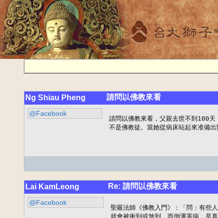
請問以佛教來看
Ng Shiau Pheng
@Facebook
請問以佛教來看，父親去世不到100天
不是佛教徒。當她從病床站起來准備出
Re: 請問以佛教來看
Lai KamLeong
@Facebook
聖嚴法師《佛教入門》：「問：有些人
就會被衝到或煞到，而倒運害病，是真