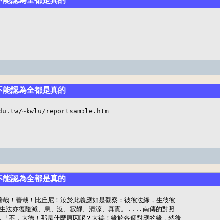
說不能認為全都是真的
說不能認為全都是真的
du.tw/~kwlu/reportsample.htm
說不能認為全都是真的
.「善哉！善哉！比丘尼！汝於此義應如是觀察：彼彼法緣，生彼彼

生法亦復隨滅、息、沒、寂靜、清涼、真實。....南傳的對照

.....「不，大德！那是什麼原因呢？大德！緣於各個對應的緣，然後
