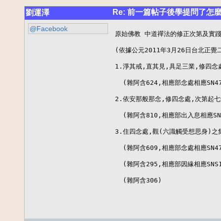
Re: 前一篇帖子後學提問了怎
劉運澤
@Facebook
原始佛教 中道禪法的修正次第及實踐:
(依據公元2011年3月26日台北正覺
1.淨其戒,直其見,具足三業,修四念處
  (雜阿含624,相應部念處相應SN47.
2.依安那般那念,修四念處,次第起七
  (雜阿含810,相應部出入息相應SN54
3.住四念處,觀(六識觸受想思身)之
  (雜阿含609,相應部念處相應SN47.
  (雜阿含295,相應部因緣相應SNS12
  (雜阿含306)