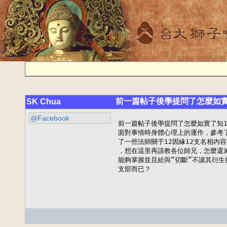
前一篇帖子後學提問了怎麼如實
SK Chua
@Facebook
前一篇帖子後學提問了怎麼如實了知1
面對事情時身體心理上的運作，參考
了一些法師關于12因緣12支名相內
，想在這里再請教各位師兄，怎麼還滅
能夠掌握並且給與“切斷”不讓其衍生
支部而已？