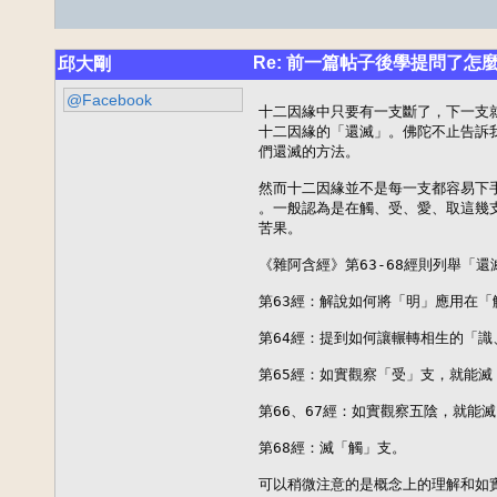
Re: 前一篇帖子後學提問了怎
邱大剛
@Facebook
十二因緣中只要有一支斷了，下一支
十二因緣的「還滅」。佛陀不止告訴
們還滅的方法。

然而十二因緣並不是每一支都容易下
。一般認為是在觸、受、愛、取這幾
苦果。

《雜阿含經》第63-68經則列舉「還
第63經：解說如何將「明」應用在「
第64經：提到如何讓輾轉相生的「識
第65經：如實觀察「受」支，就能滅
第66、67經：如實觀察五陰，就能滅
第68經：滅「觸」支。

可以稍微注意的是概念上的理解和如