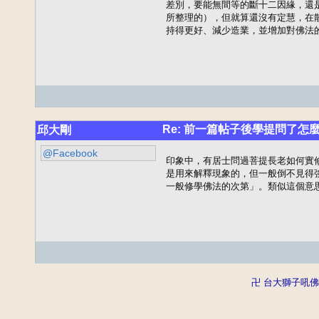
差別，要能無間等的斷十二因緣，還是要
所整理的），但就算還沒有定慧，在
持得更好、減少造業，並增加對佛法的
Re: 前一篇帖子後學提問了怎
邱大剛
@Facebook
印象中，有居士問過菩提長老如何實
是用來解釋現象的，但一般倒不見得
一般修學佛法的次第」。類似這個意
卍 台大獅子吼