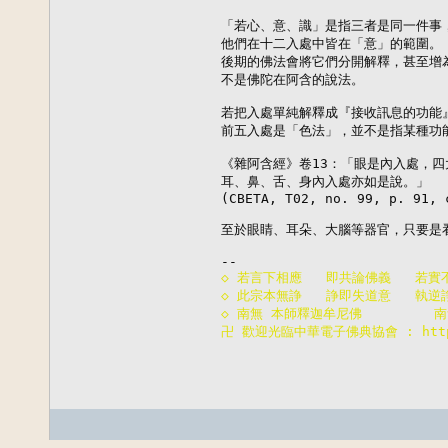
「若心、意、識」是指三者是同一件事，
他們在十二入處中皆在「意」的範圍。

後期的佛法會將它們分開解釋，甚至增為
不是佛陀在阿含的說法。

若把入處單純解釋成『接收訊息的功能
前五入處是「色法」，並不是指某種功能
《雜阿含經》卷13：「眼是內入處，四
耳、鼻、舌、身內入處亦如是說。」

(CBETA, T02, no. 99, p. 91, c
至於眼睛、耳朵、大腦等器官，只要是
◇ 若言下相應   即共論佛義   若實
◇ 此宗本無諍   諍即失道意   執逆
◇ 南無 本師釋迦牟尼佛         
卍 歡迎光臨中華電子佛典協會 : http:/