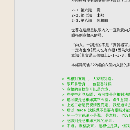
    不曉得有沒有網友覺得很眼熟？這
    2-1.第六識  意

    2-2.第七識  末那

    2-3.第八識  阿賴耶

    世尊在這經是以眼內入一直到意內入
    眼根到意根來解釋。

    『內入』一詞指的不是『實質器官
    一定有生命(死人也有六根)因為
    意識(其實是三個如上1-1~1-
    本經雜阿含322經的六個內入指的
> 五根對五境 , 大家都知道.
> 眼耳鼻舌身 , 色聲香味觸.
> 意根的目標則可以是六境.
> 在夢中所見所聞, 有可能是意根對法
> 也可能是意根緣其它五塵, 產生意識
> 上述二者這要視情況而定, 我想通常
> 所以 mage 說眼識不是要有眼睛才
> 另一位大德說不是識, 是意根, 也沒
> 意識則是意根緣六境的結果.
> 不過, 嚴格說來, 意根也是識, 