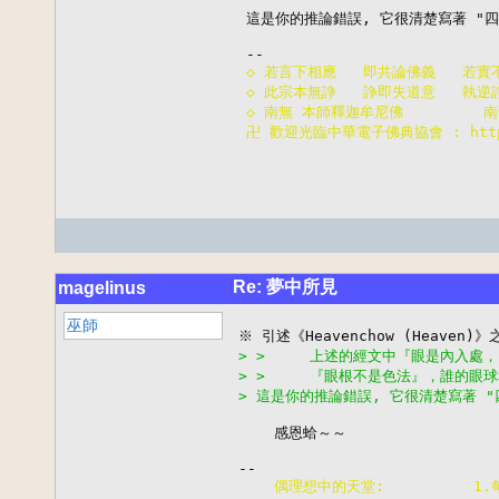
這是你的推論錯誤, 它很清楚寫著 "四
◇ 若言下相應   即共論佛義   若實
◇ 此宗本無諍   諍即失道意   執逆
◇ 南無 本師釋迦牟尼佛         
卍 歡迎光臨中華電子佛典協會 : http:/
Re: 夢中所見
magelinus
巫師
> >     上述的經文中『眼是內入
> >     『眼根不是色法』，誰的
> 這是你的推論錯誤, 它很清楚寫著 "
    感恩蛤～～

    偶理想中的天堂:          