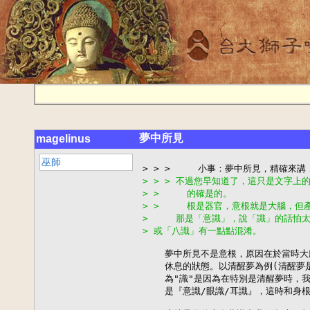
夢中所見
magelinus
巫師
> > > 不過您早知道了，這只是文字上
> >     的確是的。
> >     根是器官，意根就是大腦，但
>     那是「意識」，說「識」的話
> 或「八識」有一點點混淆。
    夢中所見不是意根，原因在於當時大
    休息的狀態。以清醒夢為例(清醒夢
    為"識"是因為在特別是清醒夢時，
    是『意識/眼識/耳識』，這時和身根