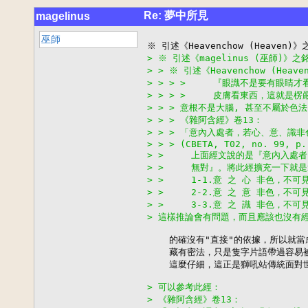
Re: 夢中所見
magelinus
巫師
> ※ 引述《magelinus (巫師)》之
> > ※ 引述《Heavenchow (Hea
> > > >     『眼識不是要有眼
> > > >     皮膚看東西，這就
> > > 意根不是大腦, 甚至不屬於色
> > > 《雜阿含經》卷13：
> > > 「意內入處者，若心、意、識
> > > (CBETA, T02, no. 99, p.
> >     上面經文說的是『意內入
> >     無對』。將此經擴充一下就
> >     1-1.意 之 心 非色，不
> >     2-2.意 之 意 非色，不
> >     3-3.意 之 識 非色，不
> 這樣推論會有問題，而且應該也沒有
    的確沒有"直接"的依據，所以就
    藏有密法，只是隻字片語帶過容易被
    這麼仔細，這正是獅吼站傳統面對
> 可以參考此經：
> 《雜阿含經》卷13：