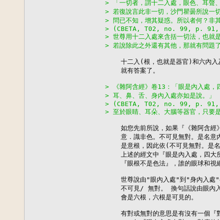
> 「一切者，謂十二入處，眼色、耳聲
> 若復說言此非一切，沙門瞿曇所說一
> 問已不知，增其疑惑。所以者何？非
> (CBETA, T02, no. 99, p. 91,
> 世尊用十二入處來含括一切法，也就
> 若說除此之外還有其他，那就有問題
    十二入(根，也就是器官)和六內
    就有答案了。

> 《雜阿含經》卷13：「眼是內入處
> 耳、鼻、舌、身內入處亦如是說。」
> (CBETA, T02, no. 99, p. 91,
> 至於眼睛、耳朵、大腦等器官，只要
    如您先前所說，如果『《雜阿含經
    意．識非色。不可見無對。是名意
    是意根，因此依(不可見無對。是
    上述的經文中『眼是內入處，四大
    『眼根不是色法』，誰的眼球和視
    世尊說由"眼內入處"到"身內入處
    不可見/ 無對。 換句話說由眼內
    會是六根，六根是可見的。

    有對或無對的意思是有沒有一個『