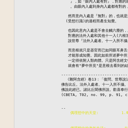
    』，如『眼內入處有對』，對應的就
    。由眼內入處到身內入處都有對的
   然而意內入處是『無對』的，也就是
  (受想行識)的過程而產生知覺。

   也因此意內入處是不會去觸六塵的，
   對應的法外入處和其他十一入(六根
   說世尊『法外入處者。十一入所不攝
   而意根就只是器官而已如同眼耳鼻舌
   才能形成知覺。因此如前所述夢中所
   一定得依附人類肉體。只是阿含經文
   就會有"夢中所見"是意根去看到的結
-----------------------------
  《雜阿含經》卷13：「復問。世尊說法
佛告比丘。法外入處者。十一入所不攝。
佛說此經已。諸比丘聞佛所說。歡喜奉行
(CBETA, T02, no. 99, p. 9
    偶理想中的天堂:          
                        
                        