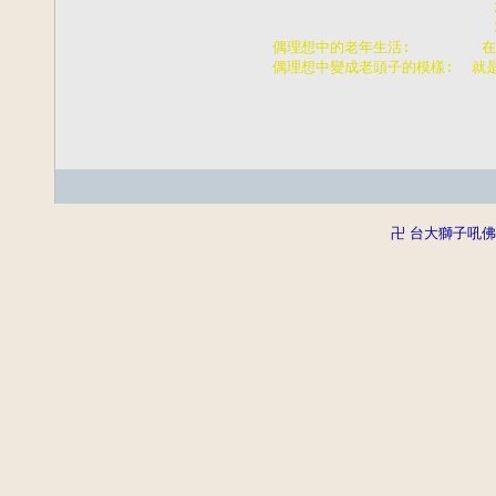
                        
                        
    偶理想中的老年生活:      
    偶理想中變成老頭子的模樣:  就
卍 台大獅子吼