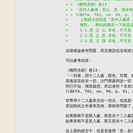
> > 《雜阿含經》卷13：
> > 「意內入處者，若心、意、識非
> > (CBETA, T02, no. 99, p. 
>     上面經文說的是『意內入處
>     無對』。將此經擴充一下就是
>     1-1.意 之 心 非色，不可
>     2-2.意 之 意 非色，不可
>     3-3.意 之 識 非色，不可
這樣推論會有問題，而且應該也沒有經文
可以參考此經：

《雜阿含經》卷13：

「一切者，謂十二入處，眼色、耳聲、
若復說言此非一切，沙門瞿曇所說一切
問已不知，增其疑惑。所以者何？非其境
(CBETA, T02, no. 99, p. 91, a
世尊用十二入處來含括一切法，也就是一
若說除此之外還有其他，那就有問題了。
如果眼根不是眼入處，那是在十二入處的
如果意根不是意入處，那又是在十二入處
在上面的經文中，也是直接用「意」表示