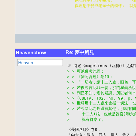
    偶理想中的老年生活:      
    偶理想中變成老頭子的模樣:  就
Re: 夢中所見
Heavenchow
Heaven
> > 可以參考此經：
> > 《雜阿含經》卷13：
> > 「一切者，謂十二入處，眼色、
> > 若復說言此非一切，沙門瞿曇所
> > 問已不知，增其疑惑。所以者何
> > (CBETA, T02, no. 99, p. 
> > 世尊用十二入處來含括一切法，
> > 若說除此之外還有其他，那就有
>     十二入(根，也就是器官)
>     就有答案了。
《長阿含經》卷8：

「內六入：眼入、耳入、鼻入、舌入、身