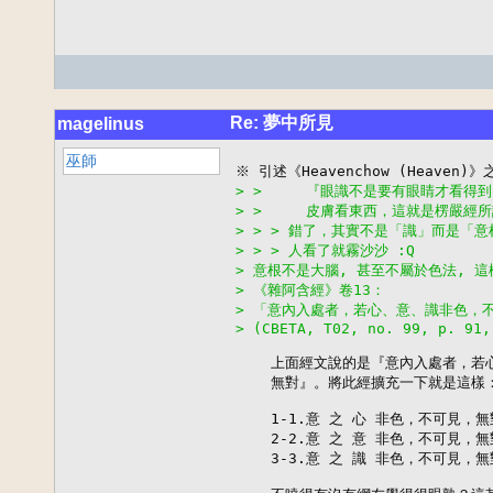
Re: 夢中所見
magelinus
巫師
> >     『眼識不是要有眼睛才看
> >     皮膚看東西，這就是楞嚴經
> > > 錯了，其實不是「識」而是「
> > > 人看了就霧沙沙 :Q
> 意根不是大腦, 甚至不屬於色法, 
> 《雜阿含經》卷13：
> 「意內入處者，若心、意、識非色，
> (CBETA, T02, no. 99, p. 91,
    上面經文說的是『意內入處者，若
    無對』。將此經擴充一下就是這樣：
    1-1.意 之 心 非色，不可見，無對
    2-2.意 之 意 非色，不可見，無對
    3-3.意 之 識 非色，不可見，無對