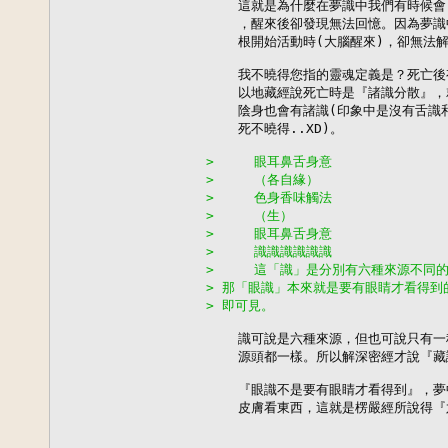
    這就是為什麼在夢識中我們有時候會
    ，醒來後卻發現無法回憶。因為夢識
    根開始活動時(大腦醒來)，卻無法
    我不曉得您指的靈魂定義是？死亡後
    以地藏經說死亡時是『諸識分散』，
    陰身也會有諸識(印象中是沒有舌識
    死不曉得..XD)。

>     眼耳鼻舌身意
>     （各自緣）
>     色身香味觸法
>     （生）
>     眼耳鼻舌身意
>     識識識識識識
>     這「識」是分別有六種來源不
> 那「眼識」本來就是要有眼睛才看得到
> 即可見。
    識可說是六種來源，但也可說只有一
    源頭都一樣。所以解深密經才說『藏
    『眼識不是要有眼睛才看得到』，夢
    皮膚看東西，這就是楞嚴經所說得『