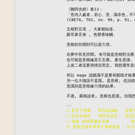
《雜阿含經》卷13：

「意內入處者，若心、意、識非色，不可
(CBETA, T02, no. 99, p. 91, c
五根對五境 , 大家都知道.

眼耳鼻舌身 , 色聲香味觸.

意根的目標則可以是六境.

在夢中所見所聞, 有可能是意根對法塵,
也可能是意根緣其它五塵, 產生意識.

上述二者這要視情況而定, 我想通常是前
所以 mage 說眼識不是要有眼睛才能看
另一位大德說不是識, 是意根, 也沒錯
意識則是意根緣六境的結果.

不過, 嚴格說來, 意根也是識, 但我
◇ 若言下相應   即共論佛義   若實
◇ 此宗本無諍   諍即失道意   執逆
◇ 南無 本師釋迦牟尼佛         
卍 歡迎光臨中華電子佛典協會 : http:/