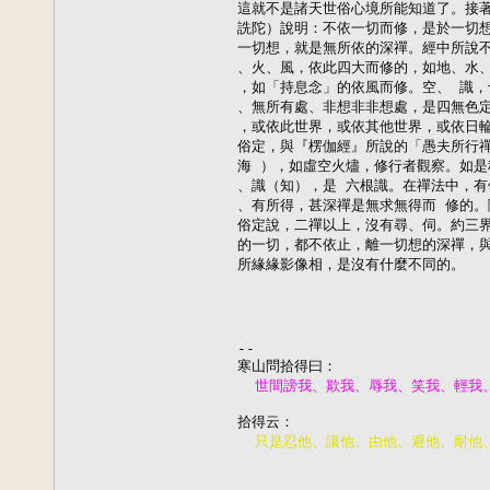
這就不是諸天世俗心境所能知道了。接著，
詵陀）說明：不依一切而修，是於一切想
一切想，就是無所依的深禪。經中所說不
、火、風，依此四大而修的，如地、水、
，如「持息念」的依風而修。空、 識，
、無所有處、非想非非想處，是四無色定
，或依此世界，或依其他世界，或依日輪
俗定，與『楞伽經』所說的「愚夫所行禪
海 ），如虛空火燼，修行者觀察。如是
、識（知），是 六根識。在禪法中，有
、有所得，甚深禪是無求無得而 修的。
俗定說，二禪以上，沒有尋、伺。約三界
的一切，都不依止，離一切想的深禪，與
所緣緣影像相，是沒有什麼不同的。

--
