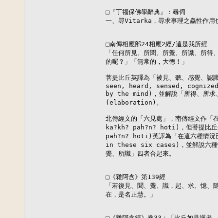
□『丁福保佛學辭典』：尋伺

一、尋Vitarka，尋求事理之麤性作用
□南傳相應部24相應2經/這是我所經

「任何所見、所聞、所覺、所識、所得、
的呢？」「無常的，大德！」

菩提比丘英譯為「被見、聽、感覺、認識、
seen, heard, sensed, cognized
by the mind)，並解說「所得、
(elaboration)。

北傳經文的「六見處」，南傳經文作「在這些地
ka?kh? pah?n? hoti)，但菩提比丘長
pah?n? hoti)英譯為「在這六種情況已捨
in these six cases)，並
覺、所識」四者合起來。

□《雜阿含》第139經

「若復見、聞、覺、識，起、求、憶、隨
在，是名正慧。」

□《雜阿含經》卷33：「比丘如是禪者