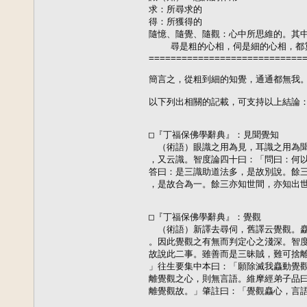
求：所尋求的

得：所獲得的

隨憶、隨覺、隨觀：心中所思維的。其中
    尋是粗的心相，伺是細的心相，都
=============================
簡言之，從粗到細的知覺，通通都無我。
以下列出相關的記載，可支持以上結論：
□『丁福保佛學辭典』：見聞覺知

　（術語）眼識之用為見，耳識之用為聞
，又云識。智度論四十曰：「問曰：何以
答曰：是三識助道法多，是故別說。餘三
，是故合為一。餘三亦知世間，亦知出世
□『丁福保佛學辭典』：覺觀

　（術語）新譯去尋伺，舊譯云覺觀。麤
。因此覺觀之有無而判定心之淺深。智度
故說此二事。雖善而是三昧賊，難可捨離
」往生要集中本曰：「願除滅我麤動覺觀
離覺觀之心，則無言語。維摩經弟子品曰
離覺觀故。」肇註曰：「覺觀麤心，言語