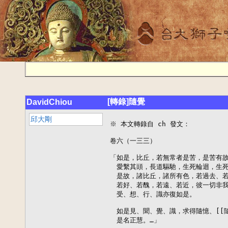
[轉錄]隨覺
DavidChiou
邱大剛
※ 本文轉錄自 ch 發文：

卷六（一三三）

「如是，比丘，若無常者是苦，是苦有故
　愛繫其頭，長道驅馳，生死輪迴，生死
　是故，諸比丘，諸所有色，若過去、若
　若好、若醜，若遠、若近，彼一切非我
　受、想、行、識亦復如是。

　如是見、聞、覺、識，求得隨憶、[[隨
　是名正慧。…」
