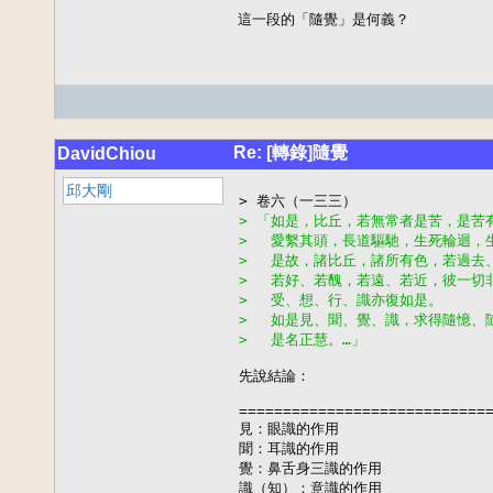
這一段的「隨覺」是何義？
Re: [轉錄]隨覺
DavidChiou
邱大剛
> 「如是，比丘，若無常者是苦，是苦
> 　愛繫其頭，長道驅馳，生死輪迴，
> 　是故，諸比丘，諸所有色，若過去
> 　若好、若醜，若遠、若近，彼一切
> 　受、想、行、識亦復如是。
> 　如是見、聞、覺、識，求得隨憶、
> 　是名正慧。…」
先說結論：

=============================
見：眼識的作用

聞：耳識的作用

覺：鼻舌身三識的作用

識（知）：意識的作用
