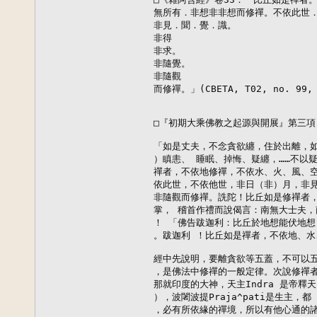
無所有．非想非非想而修禪。不依此世．
非見．聞．覺．識。

非得

非求。

非隨覺。

非隨觀

而修禪。」(CBETA, T02, no. 99, p
□『初期大乘佛教之起源與開展』第三項 
「如是丈夫，不念貪欲纏，住於出離，如
）瞋恚、 睡眠、掉悔、疑纏，……不以疑
禪者，不依地修禪，不依水、火、風、空
依此世，不依他世，非日（非）月，非見
非隨觀而修禪。詵陀！比丘如是修禪者，
掌， 稽首作禮而說偈言：南無大士夫，
！ 「佛告跋迦利：比丘於地想能伏地想
。跋迦利 ！比丘如是禪者，不依地、水
經中先說明，要離貪欲等五蓋，不可以五
，是佛法中修禪的一般定律。次說修禪者
那就印度的大神，天主Indra 是帝釋天
），波闍波提Praja^pati是生主，
，必有所依緣的禪境，所以有他心通的諸