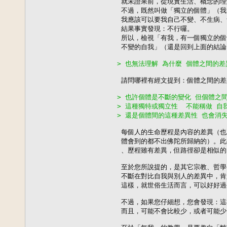
 就未證果前，從現實生活、概念的理
 不過，既然叫做「獨立的個體」（我
 我應該可以要我自己不變、不生病、青
 結果事實發現：不行囉。

 所以，檢視「有我，有一個獨立的個
 不變的自我」（還是回到上面的結論 
> 也無法理解 為什麼 個體之間的差
 請問哪裡有經文提到：個體之間的差
> 也許個體是不斷的變化 但個體之
> 這種獨特或獨立性  不能稱做 自我
> 還是個體間的這種差異性 也會消失
 每個人的生命歷程是內容的差異（也
 體會到的都不出佛陀所歸納的）。此
 、歷程雖有差異，但路徑卻是相似的。
 至於您所說提的，是其它宗教、哲學
 不斷在對比自我與別人的差異中，肯
 這樣，就世俗生活而言，可以好好過
 不過，如果您仔細想，您會發現：這
 而且，可能不會比較少，或者可能少