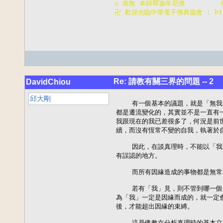
◇ 南無 本師釋迦牟尼佛        
卍 歡迎光臨中華電子佛典協會 : http:
Re: 請教有關三界的問題 -- 2
DavidChiou
邱大剛
    有一個基本的議題，就是「無我
都是遷流變化的，其實並不是一直有一
我跟現在的我已差很多了，何況是前世
續，而沒有恆常不變的自我，執著於自
    因此，在談真理時，不能以「我
有誤認的地方。

    而所有因緣造成的事物都是無常
    若有「我」見，則不管到哪一個
為「我」一定是因緣而成的，就一定會
後，才能超出因緣的束縛。

    這是佛教在分析真理時的基本立