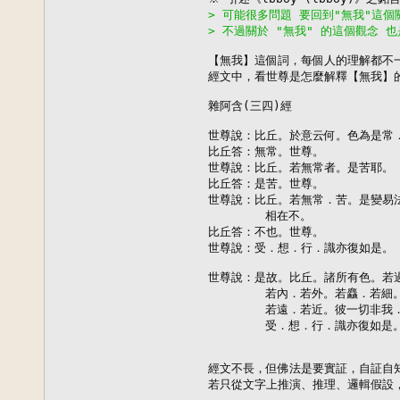
> 可能很多問題 要回到"無我"這個
> 不過關於 "無我" 的這個觀念 
【無我】這個詞，每個人的理解都不一
經文中，看世尊是怎麼解釋【無我】的
雜阿含(三四)經

世尊說：比丘。於意云何。色為是常．
比丘答：無常。世尊。　

世尊說：比丘。若無常者。是苦耶。

比丘答：是苦。世尊。　

世尊說：比丘。若無常．苦。是變易法
        相在不。　

比丘答：不也。世尊。　

世尊說：受．想．行．識亦復如是。

世尊說：是故。比丘。諸所有色。若過
        若內．若外。若麤．若細
        若遠．若近。彼一切非我
        受．想．行．識亦復如是。
經文不長，但佛法是要實証，自証自知
若只從文字上推演、推理、邏輯假設，