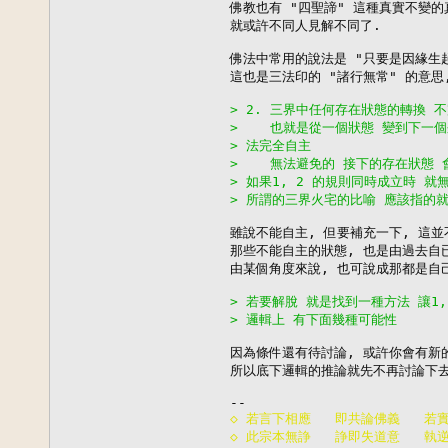
佛教也有 "四聖諦" 這種真實不變的真
就或許不同人見解不同了.

佛法中常用的說法是 "只要是因緣生起
這也是三法印的 "諸行無常" 的意思,
> 2. 三界中任何存在狀態的轉換 
>    也就是從一個狀態 變到下一
> 法完全自主
>    無法避免的 接下的存在狀態
> 如果1, 2 的規則同時成立時 
> 所謂的三界火宅的比喻 應該指的
雖說不能自主, 但要補充一下, 這並
那些不能自主的狀態, 也是由過去自已
由某個角度來說, 也可說成那都是自己
> 若要解脫 就是找到一種方法 讓1
> 邏輯上 有下面幾種可能性
因為條件還有待討論, 或許你會有新的
所以底下邏輯的推論就先不再討論下去.
◇ 若言下相應   即共論佛義   若
◇ 此宗本無諍   諍即失道意   執