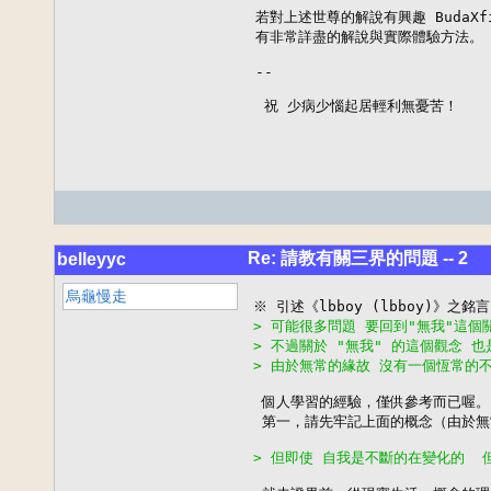
若對上述世尊的解說有興趣 BudaXf
有非常詳盡的解說與實際體驗方法。

--

 祝 少病少惱起居輕利無憂苦！
Re: 請教有關三界的問題 -- 2
belleyyc
烏龜慢走
> 可能很多問題 要回到"無我"這個
> 不過關於 "無我" 的這個觀念 
> 由於無常的緣故 沒有一個恆常的
 個人學習的經驗，僅供參考而已喔。

 第一，請先牢記上面的概念（由於無
> 但即使 自我是不斷的在變化的 