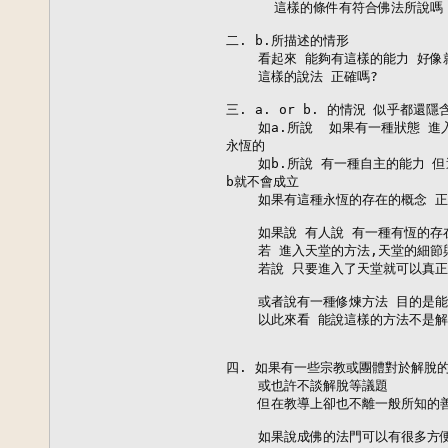
      這樣的條件有符合佛法所說嗎 
二. b.所描述的情形      

    看起來 能夠有這樣的能力 好像
    這樣的說法 正確嗎?

三. a. or b. 的情況 似乎都還
    如a.所說  如果有一種狀態 
永恆的

    如b.所說 有一種自主的能力 
b就不會成立

    如果有這種永恆的存在的概念 正
    如果說 有人說 有一種有恆的存
    若 進入天堂的方法,天堂的細節
    若說 只要進入了天堂就可以真
    或者說有一種修煉方法 目的是
    以此來看 能說這樣的方法不是解脫
四. 如果有一些宗教或團體對於解脫的
    或也許不談解脫等議題

    但在教導上卻也不離一般所知的善
    如果說成佛的法門可以有很多方便