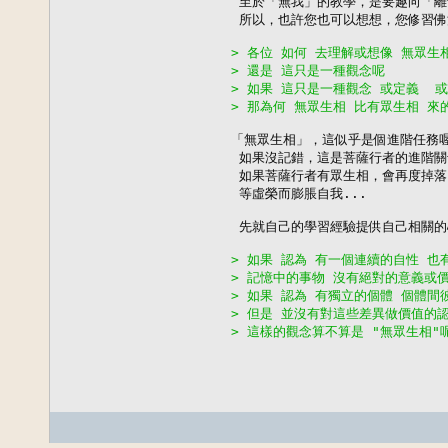
 至於「無我」的教學，是要趣向「離
 所以，也許您也可以想想，您修習佛
> 各位 如何 去理解或想像 無眾生
> 還是 這只是一種觀念呢 
> 如果 這只是一種觀念 或定義  
> 那為何 無眾生相 比有眾生相 來
「無眾生相」，這似乎是個進階任務喔
 如果沒記錯，這是菩薩行者的進階關
 如果菩薩行者有眾生相，會再度掉落
 等虛榮而膨脹自我...

 先就自己的學習經驗提供自己相關的
> 如果 認為 有一個連續的自性 
> 記憶中的事物 沒有絕對的意義或價
> 如果 認為 有獨立的個體 個體間
> 但是 並沒有對這些差異做價值的
> 這樣的觀念算不算是 "無眾生相"