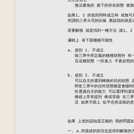
   無法避免的 接下的存在狀態 會跑
如果1, 2 的規則同時成立時 就無
所謂的三界火宅的比喻 應該指的就是這
若要解脫 就是找到一種方法 讓1, 2
邏輯上 有下面幾種可能性

a. 規則 1. 不成立

   除三界中所定義的種種狀態外 有一
   且這種狀態 一但進入 不會必然
b. 規則 2. 不成立 

   可以自主的選則轉換的目的狀態 
   即使三界中的任何狀態都是會隨時
   但透過自主的能力 可以選擇到適當
   佛經上常有提到 佛或菩薩 在三
   且 如來字面上 似乎也有這樣的意
如果 上述的認知是正確的 我的問題如
一. a.所描述的狀況也是得到解脫的方