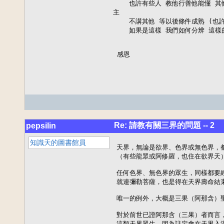
    也許有些人 教他行善他能懂 
主 

    不講其他 等以後條件成熟 (也許
    如果是這樣 我們如何分辨 這樣
 感恩
Re: 請教有關三界的問題 -- 2
pepsilin
知識天的圖書館員
天界，無論是欲界、色界或無色界，都
（有些龍眾或阿修羅，也住在欲界天）
任何色界、無色界的眾生，同樣都要經
就連彌勒菩薩，也是得在天界壽命結束
唯一的例外，大概是三果（阿那含）聖
對於前世已證阿那含（三果）者而言，
這類天界眾生，因為註定會在天界入涅