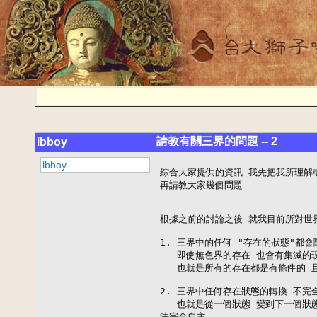
請教有關三界的問題 -- 2
lbboy
lbboy
綜合大家提供的資訊 我先把我所理解
再請教大家幾個問題

根據之前的討論之後 就我目前所對世界
1. 三界中的任何 "存在的狀態"都會
   即使無色界的存在 也會有集滅的現
   也就是所有的存在都是有條件的 
2. 三界中任何存在狀態的轉換 不完全
   也就是從一個狀態 變到下一個狀
法完全自主
