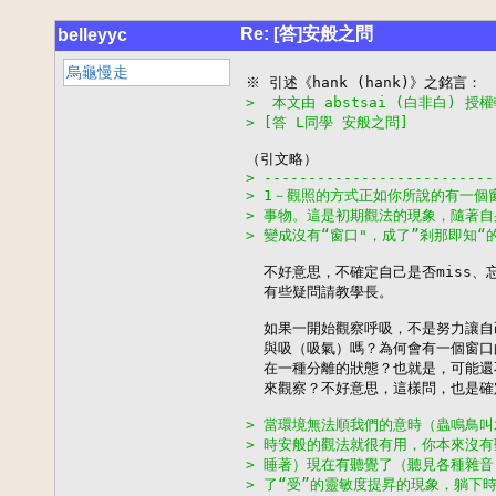
Re: [答]安般之問
belleyyc
烏龜慢走
>  本文由 abstsai (白非白) 授
> [答 L同學 安般之問]
> --------------------------
> 1－觀照的方式正如你所說的有一個
> 事物。這是初期觀法的現象，隨著
> 變成沒有“窗口"，成了”剎那即知“
  不好意思，不確定自己是否miss、
  有些疑問請教學長。

  如果一開始觀察呼吸，不是努力讓自
  與吸（吸氣）嗎？為何會有一個窗口
  在一種分離的狀態？也就是，可能還
  來觀察？不好意思，這樣問，也是確
> 當環境無法順我們的意時（蟲鳴鳥
> 時安般的觀法就很有用，你本來沒
> 睡著）現在有聽覺了（聽見各種雜
> 了“受”的靈敏度提昇的現象，躺下