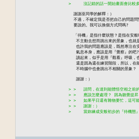
>     沒記錯的話一開始畫面會比
  謝謝巫同學的解釋：）

  不過，不確定我是否把自己的問題問
  要說的。我可以換個方式問嗎?

  「待機」是指什麼狀態？是指在安般
   不主動去想而跳出來的景象，也就
   也許我的問題應該是，既然專注在
   氣息本身，應該是用『覺察』的吧
   讀起來，似乎是用『觀看』呼吸，
   還是因為還在練習階段，所以，在
   不時腦中也會跳出不相關的景象？
   謝謝：）

> >   請問，在達到能體悟空相之
> >   應該怎麼處理？ 因為聽覺提
> >   如果平日還有雜物要忙，這可
> >   謝謝：）
>     當妳練成安般初步的『待機態