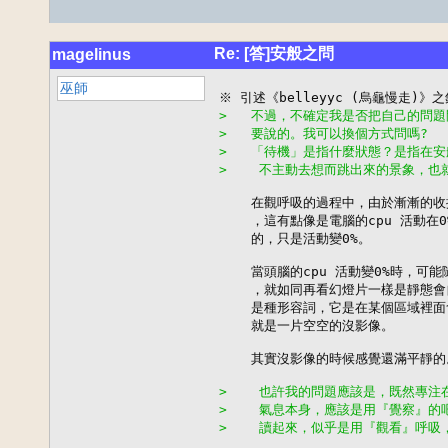
Re: [答]安般之問
magelinus
巫師
>   不過，不確定我是否把自己的問
>   要說的。我可以換個方式問嗎?
>   「待機」是指什麼狀態？是指在
>    不主動去想而跳出來的景象，
    在觀呼吸的過程中，由於漸漸的收
    ，這有點像是電腦的cpu 活動在
    的，只是活動變0%。

    當頭腦的cpu 活動變0%時，
    ，就如同再看幻燈片一樣是靜態會
    是種形容詞，它是在某個區域裡
    就是一片空空的沒影像。

    其實沒影像的時候感覺還滿平靜的。
>    也許我的問題應該是，既然專
>    氣息本身，應該是用『覺察』
>    讀起來，似乎是用『觀看』呼