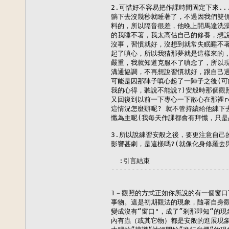
2.可惜好不容易把作課時間固定下來..
躺下去沒幾秒就睡著了，不過因我們雙併
料的，所以隔音很差，他晚上開馬達洗澡
的我睡不著，我太高估自己的修養，想說
沒事，習慣就好，沒想到就常失眠睡不著
起了嗔心，所以我猜那夢就是這樣來的，
嚴重，我就知道克服不了嗔念了，所以現
溝通協調，不再想說習慣就好，跟自己過
可能是因那陣子嗔心起了一陣子之後(可
我的心得，聽說不能說?)安般時那個觀
又回復到以前一下專心一下散心在那裡re
這情況怎麼辦呢? 就不管持續給他練下
懺為主呢(我每天作課都會有拜懺，只是
3.所以說練習安般之後，要更注意自己
影響甚劇，是這樣嗎?(就像化身修羅去與
  :引言結束

-----------------------------
1－觀照的方式正如你所說的有一個窗口
事物。這是初期觀法的現象，隨著自身觀
變成沒有“窗口"，成了”剎那即知“的現
內有蟲（或其它物）都是安般的進展現象