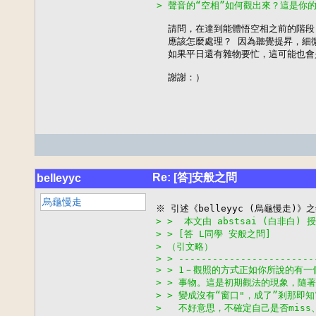
> 聲音的“空相”如何觀出來？這是你
  請問，在達到能體悟空相之前的階段
  應該怎麼處理？ 因為聽覺提昇，細微
  如果平日還有雜物要忙，這可能也會
  謝謝：）
Re: [答]安般之問
belleyyc
烏龜慢走
> >  本文由 abstsai (白非白) 
> > [答 L同學 安般之問]
> （引文略）
> > ------------------------
> > 1－觀照的方式正如你所說的有
> > 事物。這是初期觀法的現象，隨
> > 變成沒有“窗口"，成了”剎那即
>   不好意思，不確定自己是否mis