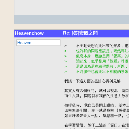
Re: [答]安般之問
Heavenchow
Heaven
>    也許我的問題應該是，既然專
>    氣息本身，應該是用『覺察』
>    讀起來，似乎是用『觀看』呼
>    還是因為還在練習階段，所以
>    不時腦中也會跳出不相關的景
我談一下這方面的些許心得與見解.

其實人有六個根門, 就可以視為「窗口
而生六識, 問題就在我們的注意力放在
觀呼吸時, 我自己是閉上眼睛, 基本
四根無法全關. 剩下就是身根 (感覺鼻
如果呼吸聲音大一點, 氣息粗一點, 
在學習階段, 除了上述的「窗口」在活