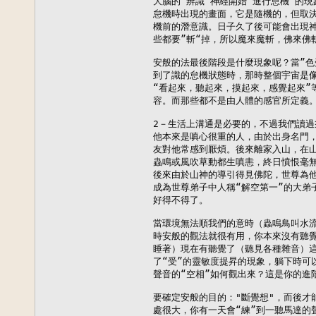
大腦的”辨識“神經開始”進行怠機“的現
怠機時出現的畫面，它是隨機的，但取決
機前的潛意識。日子久了後可能會出現神
些都要”斬“掉，所以魔來魔斬，佛來佛斬
安般的法最後階段是什麼現象呢？當”色
到了識的怠機狀態時，那時整個宇宙是像
“看起來，聽起來，摸起來，感覺起來”
容。而那些都不是由人體的感官所定義。
2－生活上溝通是必要的，不過我們讀過
他本來是嗔心很重的人，由於出身名門，
友對他常感到厭煩。後來離家入山，在山
蟲鳴或風吹草動都生嗔恚，終日憤恨毫無
後來由於山神的導引得見佛陀，世尊為他
成為世尊弟子中人稱“解空第一”的大弟
好得不得了。

當環境無法順我們的意時（蟲鳴鳥叫水流
時安般的觀法就很有用，你本來沒有聽覺
睡著）現在有聽覺了（聽見各種雜音）這
了“受”的靈敏度提昇的現象，躺下時可
聲音的“空相”如何觀出來？這是你的進階
要確定安般的目的："斷覺想"，而後才
處很大，你有一天會“練”到一聽馬達的