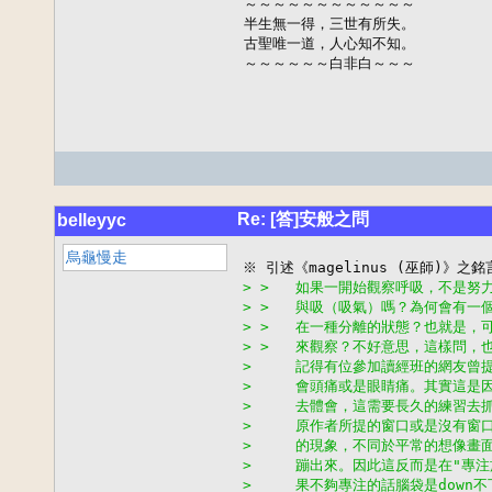
～～～～～～～～～～～～

半生無一得，三世有所失。

古聖唯一道，人心知不知。

～～～～～～白非白～～～
Re: [答]安般之問
belleyyc
烏龜慢走
> >   如果一開始觀察呼吸，不是
> >   與吸（吸氣）嗎？為何會有
> >   在一種分離的狀態？也就是
> >   來觀察？不好意思，這樣問
>     記得有位參加讀經班的網友
>     會頭痛或是眼睛痛。其實這
>     去體會，這需要長久的練習去
>     原作者所提的窗口或是沒有
>     的現象，不同於平常的想像
>     蹦出來。因此這反而是在"
>     果不夠專注的話腦袋是down