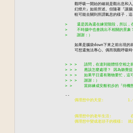
    觀呼吸一開始的確就是觀出息和
    幻燈片』如前所述。但隨著『讓腦
    較可能去關到所謂氣息的樣子，這
>    還是因為還在練習階段，所以
>    不時腦中也會跳出不相關的景
>    謝謝：）
    如果是腦袋down下來之前出現
    可想還無法專心。偶而我觀呼吸時也
> > >   請問，在達到能體悟空
> > >   應該怎麼處理？ 因為聽
> > >   如果平日還有雜物要忙，
> > >   謝謝：）
> >     當妳練成安般初步的『待
    偶理想中的天堂:         
                       
                       
    偶理想中的老年生活:      
    偶理想中變成老頭子的模樣:  