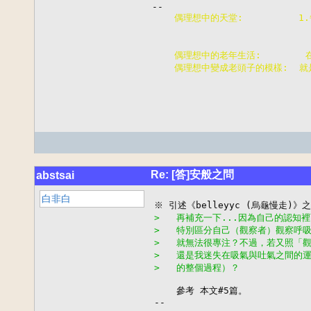
    偶理想中的天堂:         
                       
                       
    偶理想中的老年生活:      
    偶理想中變成老頭子的模樣:  
Re: [答]安般之問
abstsai
白非白
>   再補充一下...因為自己的認
>   特別區分自己（觀察者）觀察呼
>   就無法很專注？不過，若又照「
>   還是我迷失在吸氣與吐氣之間的
>   的整個過程）？
    參考 本文#5篇。

--
