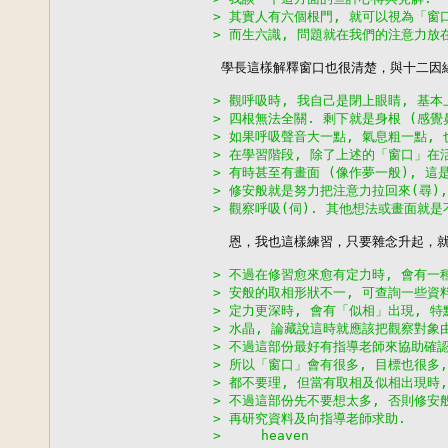
> 其實人有六個根門, 就可以視為「窗
> 而生六識, 問題就在我們的注意力放
 學長這樣解釋窗口也很清楚，與十二因緣
> 觀呼吸時, 我自己是閉上眼睛, 基
> 四根無法全關. 剩下就是身根 (感覺
> 如果呼吸聲音大一點, 氣息粗一點,
> 在學習階段, 除了上述的「窗口」在
> 有時甚至有畫面 (像作夢一般), 這
> 修安般就是努力把注意力拉回來(尋)
> 觀察呼吸(伺). 其他想法或畫面就是
  恩，我也這樣練習，只要雜念升起，就
> 不過在修習愈來愈有定力時, 會有一
> 安般的取相形狀不一, 可查詢一些資
> 定力更深時, 會有「似相」出現, 特
> 水晶, 論藏說這時就應該把觀察對象
> 不過這部份最好有指導老師來協助確認
> 所以「窗口」會有很多, 目標也很多
> 都不要理, 但當有取相及似相出現時
> 不過這部份先不要想太多, 否則修安
> 再研究資料及向指導老師求助.
>     heaven