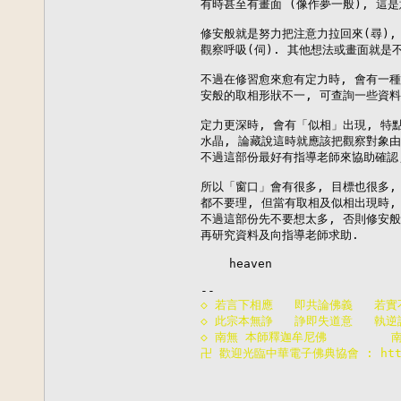
有時甚至有畫面 (像作夢一般), 這是
修安般就是努力把注意力拉回來(尋),
觀察呼吸(伺). 其他想法或畫面就是不
不過在修習愈來愈有定力時, 會有一種
安般的取相形狀不一, 可查詢一些資料
定力更深時, 會有「似相」出現, 特點
水晶, 論藏說這時就應該把觀察對象由
不過這部份最好有指導老師來協助確認,
所以「窗口」會有很多, 目標也很多,
都不要理, 但當有取相及似相出現時,
不過這部份先不要想太多, 否則修安般
再研究資料及向指導老師求助.

    heaven

◇ 若言下相應   即共論佛義   若實
◇ 此宗本無諍   諍即失道意   執逆
◇ 南無 本師釋迦牟尼佛        
卍 歡迎光臨中華電子佛典協會 : http:/