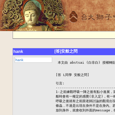
[答]安般之問
hank
hank
 本文由 abstsai (白非白) 授權轉貼
[答 L同學 安般之問]

引言:

-----------------------------
1-之前練觀呼吸一陣之後有點小進展，當
般時會有一種定的感覺(非入定)，有一種
呼吸之後就有之前跟老師討論的觀境出現
條蟲，不過是出現在身外不是在身內。若是
放到身外，就會收到外面的message，