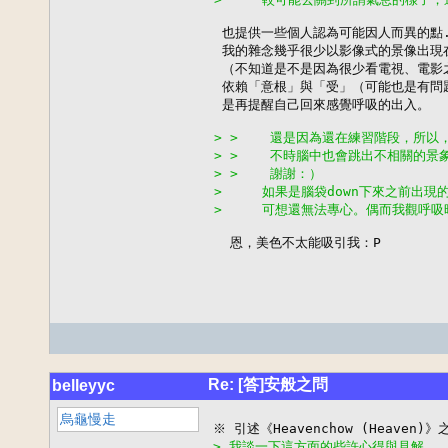
 也提供一些個人認為可能因人而異的點..
 我的雜念幾乎很少以影像式的景像出現
 （不知道是不是因為很少看電視、電影
 依賴「意根」與「受」（可能也是有問題
 是再提醒自己回來感覺呼吸的出入。

> >    還是因為還在練習階段，所
> >    不時腦中也會跳出不相關的
> >    謝謝：）
>     如果是腦袋down下來之前
>     可想還無法專心。偶而我觀呼吸

                             
  恩，美色不太能吸引我：P
Re: [答]安般之問
belleyyc
烏龜慢走
> 我談一下這方面的些許心得與見解.