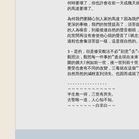
何時要壞了，你也許會在前一天或幾天就
的馬達要壞了。

為何我們要關心別人家的馬達？因為我們
更深的事物，我們的智慧提高了，須菩提
的人為噪音，到最後連自然的聲音都煩，
此世間再沒有會使他心煩的聲音了(嗔念
過程也會像須菩提一樣，這是很自然的。
3－是的，但是修安般法不必“刻意”去“
觀照法，觀照每一件事的“過去現在未來
圍的擴大(例如前一世，後一世到前十世
覺受也會有不同的改變，三毒就在這個“窗
自然而然的減輕直到消失。也因而成就了
----------------

～～～～～～～～～～～～

半生無一得，三世有所失。

古聖唯一道，人心知不知。

～～～～～～～白非白～～