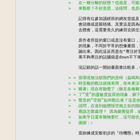
>   在一種分離的狀態？也就是，可
>   來觀察？不好意思，這樣問，也
    記得有位參加讀經班的網友曾提
    會頭痛或是眼睛痛。其實這是因
    去體會，這需要長久的練習去抓住
    原作者所提的窗口或是沒有窗口
    的現象，不同於平常的想像畫面
    蹦出來。因此這反而是在"專注於
    果不夠專注的話腦袋是down不下來
    沒記錯的話一開始畫面會比較多，
> > 當環境無法順我們的意時（蟲鳴
> > 時安般的觀法就很有用，你本來
> > 睡著）現在有聽覺了（聽見各種
> > 了“受”的靈敏度提昇的現象，
> > 聲音的“空相”如何觀出來？這是
>   請問，在達到能體悟空相之前的
>   應該怎麼處理？ 因為聽覺提昇，
>   如果平日還有雜物要忙，這可能
>   謝謝：）
    當妳練成安般初步的『待機態』時