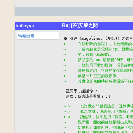
Re: [答]安般之問
belleyyc
烏龜慢走
>     在觀呼吸的過程中，由於漸漸
>     ，這有點像是電腦的cpu 活動
>     的，只是活動變0%。
>     當頭腦的cpu 活動變0%時
>     ，就如同再看幻燈片一樣是靜
>     是種形容詞，它是在某個區域
>     就是一片空空的沒影像。
>     其實沒影像的時候感覺還滿平靜
 巫同學，謝謝你!!

 這次，我應該是看懂了：）

> >    也許我的問題應該是，既然
> >    氣息本身，應該是用『覺察
> >    讀起來，似乎是用『觀看』
>     觀呼吸一開始的確就是觀出息
>     幻燈片』如前所述。但隨著『
>     較可能去關到所謂氣息的樣子