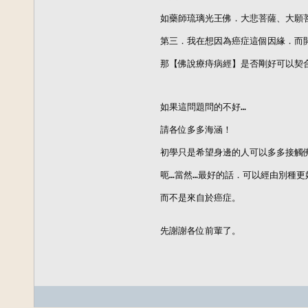
如藥師琉璃光王佛．大悲菩薩、大願菩
第三．我在想因為癌症這個因緣．而開
那【佛說療痔病經】是否剛好可以契合
如果這問題問的不好…

請各位多多海涵！

初學只是希望身邊的人可以多多接觸佛
呃…當然…最好的話．可以經由別種更
而不是來自於癌症。

先謝謝各位前輩了。