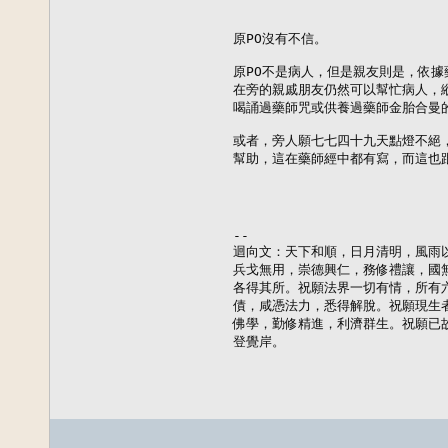
原PO沒有不信。

原PO不是病人，但是親友則是，依據
在旁的親戚朋友仍然可以幫忙病人，縱
喝誦過藥師咒或供養過藥師金胎合曼的
或者，旁人願七七四十九天點燈不絕，
幫助，這在藥師經中都有寫，而這也跟
--

迴向文：天下和順，日月清明，風雨以
兵戈無用，崇德興仁，務修禮讓，國無
各得其所。祝願法界一切有情，所有六
債，咸憑法力，悉得解脫。祝願現生者
佛學，勤修精進，利濟群生。祝願已故
登覺岸。