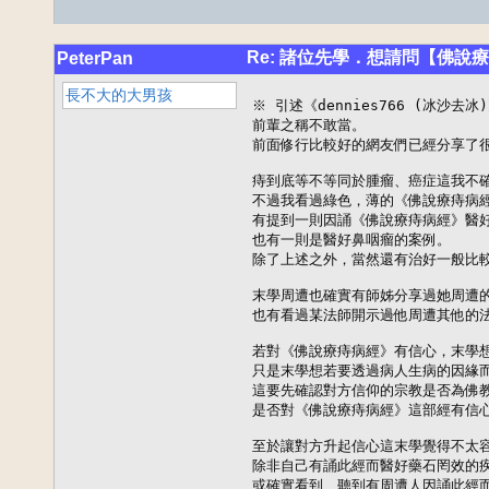
Re: 諸位先學．想請問【佛說
PeterPan
長不大的大男孩
※ 引述《dennies766 (冰沙去冰
前輩之稱不敢當。

前面修行比較好的網友們已經分享了很
痔到底等不等同於腫瘤、癌症這我不確
不過我看過綠色，薄的《佛說療痔病經
有提到一則因誦《佛說療痔病經》醫好
也有一則是醫好鼻咽瘤的案例。

除了上述之外，當然還有治好一般比較
末學周遭也確實有師姊分享過她周遭的
也有看過某法師開示過他周遭其他的法
若對《佛說療痔病經》有信心，末學想
只是末學想若要透過病人生病的因緣而
這要先確認對方信仰的宗教是否為佛教
是否對《佛說療痔病經》這部經有信心
至於讓對方升起信心這末學覺得不太容
除非自己有誦此經而醫好藥石罔效的疾
或確實看到、聽到有周遭人因誦此經而