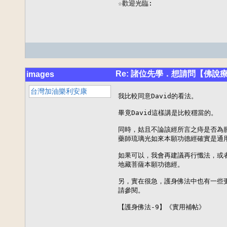
☆歡迎光臨:
Re: 諸位先學．想請問【佛說
images
台灣加油樂利安康
我比較同意David的看法。

畢竟David這樣講是比較穩當的。

同時，姑且不論該經所言之痔是否為腫
藥師琉璃光如來本願功德經確實是通用
如果可以，我會再建議再行懺法，或者
地藏菩薩本願功德經。

另，實在很急，護身佛法中也有一些更
請參閱。

【護身佛法-9】《實用補帖》
