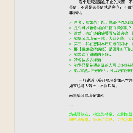
    看來是漏濃漏血不止的東西，不
長瘡，不過是否長瘡就是癌症? 不敢
非病因。

> 再者．那如果可以．勸請他們念此
> 是否可以藉念經的功德而得解脫？
> 當然．有許多的佛菩薩名號功德．
> 如藥師琉璃光王佛．大悲菩薩、大
> 第三．我在想因為癌症這個因緣．
> 那【佛說療痔病經】是否剛好可以
> 如果這問題問的不好…
> 請各位多多海涵！
> 初學只是希望身邊的人可以多多接
> 呃…當然…最好的話．可以經由別
    一般建議《藥師琉璃光如來本願
如來也是大醫王，不限疾病。

南無藥師琉璃光如來

--

胸中消塊壘, 筆底走雲煙, 更笑忘機

                        