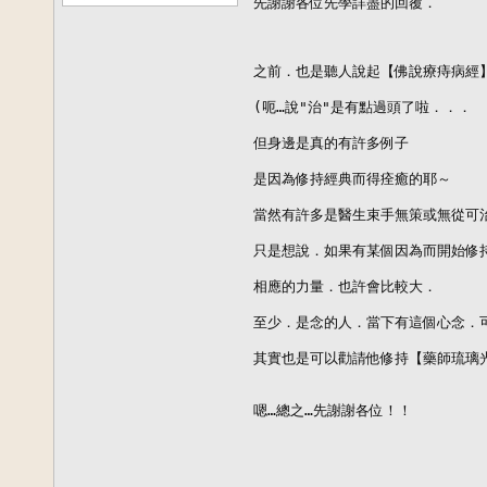
先謝謝各位先學詳盡的回覆．

之前．也是聽人說起【佛說療痔病經】
(呃…說"治"是有點過頭了啦．．．

但身邊是真的有許多例子

是因為修持經典而得痊癒的耶～

當然有許多是醫生束手無策或無從可治
只是想說．如果有某個因為而開始修持
相應的力量．也許會比較大．

至少．是念的人．當下有這個心念．可
其實也是可以勸請他修持【藥師琉璃光
嗯…總之…先謝謝各位！！