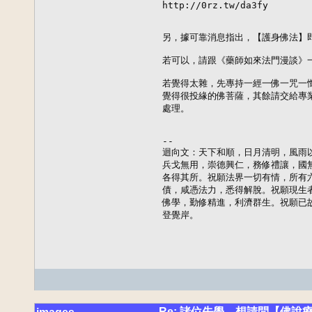
http://0rz.tw/da3fy

另，據可靠消息指出，【護身佛法】即
若可以，請跟《藥師如來法門漫談》一
若覺得太雜，先專持一經一佛一咒一懺
覺得很投緣的佛菩薩，其餘請交給專業
處理。

--

迴向文：天下和順，日月清明，風雨以
兵戈無用，崇德興仁，務修禮讓，國無
各得其所。祝願法界一切有情，所有六
債，咸憑法力，悉得解脫。祝願現生者
佛學，勤修精進，利濟群生。祝願已故
登覺岸。
Re: 諸位先學．想請問【佛說