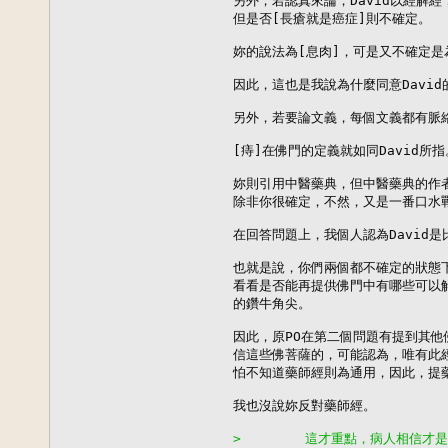
另外，若認真來論，David以經解經
但是否[長瘡就是癌症]則不確定。

妳的說法為[息肉]，可是又不確定是
因此，這也是我說為什麼同意Davi
另外，若要論文義，每個文義都有脈絡
[痔]在佛門的定義就如同David所指。
妳則引用中醫藥典，但中醫藥典的作者
除非你很確定，不然，又是一番口水戰
在回答問題上，我個人認為David是
也就是說，你們兩個都不確定的狀態下
看看是否能再提供佛門中有哪些可以解
的鑽牛角尖。

因此，原PO在第二個問題有提到其他
信這些佛菩薩的，可能認為，唯有此經
怕不知道藥師經則為通用，因此，提藥
我也沒說妳反對藥師經。

>        這才重點，病人相信才