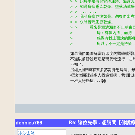
> > 頂痔手足痔脊背痔屎痔。遍身
> > 如是痔瘺悉皆乾燥。墮落消滅
> > ... ...
> > 我諸痔病亦復如是。勿復血出
> > 永除苦痛悉皆乾燥。
> >     看來是漏濃漏血不止的
>          痔：有鼻內痔、
>          感覺有我上面說的那
>          所以，不一定是痔瘡
如果我們能瞭解當時印度的醫學或譯經
不過以前聽說癌症是現代較流行，古時
不知了。

另經文裡"時有眾多苾芻身患痔病。形
裡說僧團裡很多人得這種病，我倒比
一堆人得癌症...@@
Re: 諸位先學．想請問【佛說
dennies766
冰沙去冰