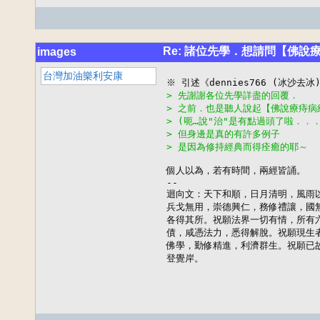
Re: 諸位先學．想請問【佛說
images
台灣加油樂利安康
> 先謝謝各位先學詳盡的回覆．
> 之前．也是聽人說起【佛說療痔病
> (呃…說"治"是有點過頭了啦．．
> 但身邊是真的有許多例子
> 是因為修持經典而得痊癒的耶～
個人以為，若有時間，兩經皆誦。

--

迴向文：天下和順，日月清明，風雨以
兵戈無用，崇德興仁，務修禮讓，國無
各得其所。祝願法界一切有情，所有六
債，咸憑法力，悉得解脫。祝願現生者
佛學，勤修精進，利濟群生。祝願已故
登覺岸。