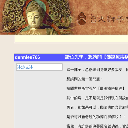
諸位先學．想請問【佛說療痔
dennies766
冰沙去冰
這一陣子．忽然聽到身邊好多親友、同
想請問的第一個問題：

據聞世尊所宣說的【佛說療痔病經】

其中的痔．是不是就是我們現在所說的
再者．那如果可以．勸請他們念此經典
是否可以藉念經的功德而得解脫？！

當然．有許多的佛菩薩名號功德．皆是