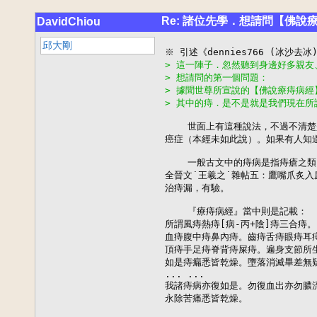
Re: 諸位先學．想請問【佛說
DavidChiou
邱大剛
> 這一陣子．忽然聽到身邊好多親友
> 想請問的第一個問題：
> 據聞世尊所宣說的【佛說療痔病經
> 其中的痔．是不是就是我們現在所
    世面上有這種說法，不過不清楚
癌症（本經未如此說）。如果有人知道
    一般古文中的痔病是指痔瘡之類
全晉文˙王羲之˙雜帖五：鷹嘴爪炙入
治痔漏，有驗。

    『療痔病經』當中則是記載：

所謂風痔熱痔[病-丙+陰]痔三合痔。

血痔腹中痔鼻內痔。齒痔舌痔眼痔耳痔
頂痔手足痔脊背痔屎痔。遍身支節所生
如是痔瘺悉皆乾燥。墮落消滅畢差無疑
... ...

我諸痔病亦復如是。勿復血出亦勿膿流
永除苦痛悉皆乾燥。
