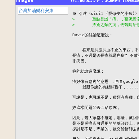
images
台灣加油樂利安康
>       重點是談「痔」，藥師
>       痔瘡之類的病，去醫院
David的結論這麼說：

    看來是漏濃漏血不止的東西，不
長瘡，不過是否長瘡就是癌症? 不敢
非病因。

妳的結論這麼說：

痔好像有息肉的意思 ，再查google
    就跟你說的有點關聯了，.....

可說是，也可說不是，種類有多種，自
妳這樣問題又丟回給原PO。

因此，若大家都不確定，那麼，就回歸
是不是腫瘤皆可通用的的藥師經上，將問
探討是不是，專業的，就交給醫師去處