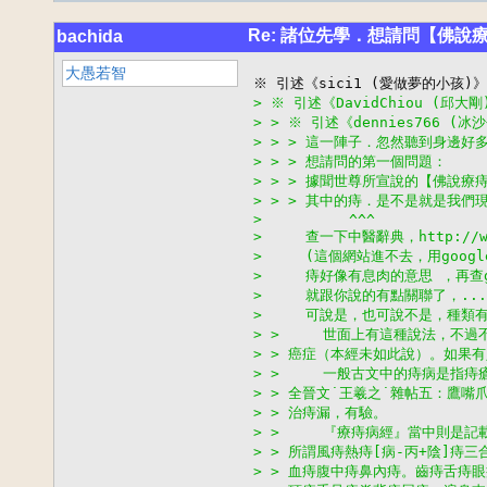
Re: 諸位先學．想請問【佛說
bachida
大愚若智
> ※ 引述《DavidChiou (邱大
> > ※ 引述《dennies766 (
> > > 這一陣子．忽然聽到身邊好
> > > 想請問的第一個問題：
> > > 據聞世尊所宣說的【佛說療
> > > 其中的痔．是不是就是我們
>          ^^^
>     查一下中醫辭典，http://www
>     (這個網站進不去，用goog
>     痔好像有息肉的意思 ，再查
>     就跟你說的有點關聯了，...
>     可說是，也可說不是，種
> >     世面上有這種說法，不
> > 癌症（本經未如此說）。如果
> >     一般古文中的痔病是指
> > 全晉文˙王羲之˙雜帖五：鷹
> > 治痔漏，有驗。
> >     『療痔病經』當中則是記
> > 所謂風痔熱痔[病-丙+陰]痔三
> > 血痔腹中痔鼻內痔。齒痔舌痔