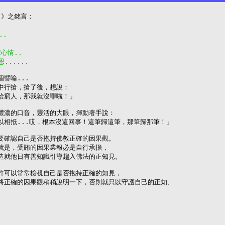
..
陳心情..
......
譬喻...

中行搶，搶了後，想說：

給窮人，那我就沒罪啦！」

濃濃的口音，靈活的大眼，揮動著手說：

相抵...哎，根本沒這回事！這筆歸這筆，那筆歸那筆！」

要確認自己是否抱持佛教正確的因果觀。

就是，受賄的因果業報必是自行承擔，

造就他日有善知識引導趨入佛法的正知見。

許可以常常檢視自己是否抱持正確的知見，

將正確的因果觀稍稍說明一下，否則就只以守護自己的正知、
