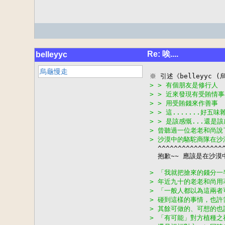
Re: 唉....
belleyyc
烏龜慢走
> > 有個朋友是修行人
> > 近來發現有受賄情事
> > 用受賄錢來作善事
> > 這.......好五味
> > 是該感慨...還是該
> 曾聽過一位老老和尚說
> 沙漠中的駱駝商隊在

  ^^^^^^^^^^^^^^^^^
  抱歉~~ 應該是在沙漠
> 「我就把搶來的錢分
> 年近九十的老老和尚
> 「一般人都以為這兩者
> 碰到這樣的事情，也
> 其餘可做的、可想的
> 「有可能」對方植種