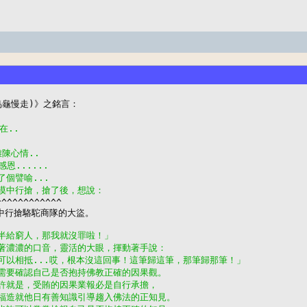
在..
雜陳心情..
感恩......
了個譬喻...
沙漠中行搶，搶了後，想說：
^^^^^^^^^^^

中行搶駱駝商隊的大盜。

一半給窮人，那我就沒罪啦！」
用著濃濃的口音，靈活的大眼，揮動著手說：
可以相抵...哎，根本沒這回事！這筆歸這筆，那筆歸那筆！」
許需要確認自己是否抱持佛教正確的因果觀。
也許就是，受賄的因果業報必是自行承擔，
之福造就他日有善知識引導趨入佛法的正知見。