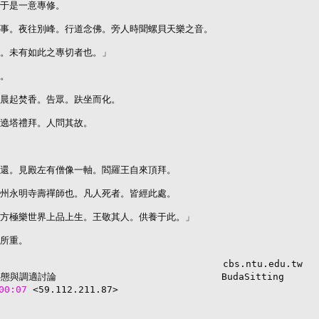
于是一意專修。

事。夜往別峰。行道念佛。旁人時聞螺貝天樂之音。

。未有如此之專切者也。」

。

晨起焚香。告眾。趺坐而化。

遶塔禮拜。人問其故。

還。見殿左有僧像一軸。閻羅王自來頂拜。

州永明寺壽禪師也。凡人死者。皆經此處。

方極樂世界上品上生。王敬其人。供養于此。」

所重。

00:07 
<59.112.211.87> 