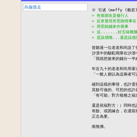
烏龜慢走
> 有個朋友是修行人
> 近來發現有受賄情事在
> 用受賄錢來作善事
> 這.......好五味雜
> 是該感慨...還是該感恩
曾聽過一位老老和尚說了個
沙漠中的駱駝商隊在沙漠
「我就把搶來的錢分一半
年近九十的老老和尚用著
「一般人都以為這兩者可以
碰到這樣的事情，也許需
其餘可做的、可想的也許
「有可能」對方植種之福
還是祝福對方：）同時也
有餘、或因緣合，在適當
正念為要。

南無佛。