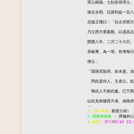
冥心精禱。七拈皆得淨土。
後住永明。日課利益一百八
忠懿王嘆曰：「自古求西方
乃立西方香嚴殿。以成其志
開寶八年。二月二十六日。
茶毗畢。為一塔。有僧每日
僧云：

「因病至陰府。命未盡。放
　問此是何人。主吏云。杭
　唯此人不經此處。已于西
以此見精修西方者。為陰府
卍 
獅子吼站
⊙ 
禪與靜坐板
◆ 修改: 
07/09/14 21: