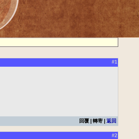
#1
回覆 | 轉寄 |
返回
#2