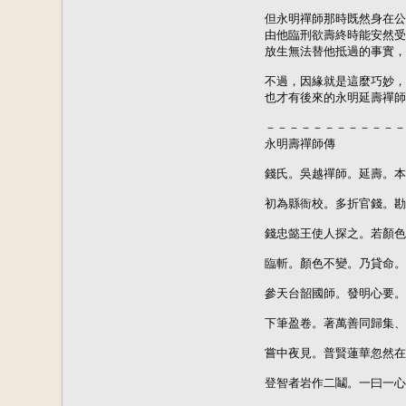
但永明禪師那時既然身在公
由他臨刑欲壽終時能安然受
放生無法替他抵過的事實，
不過，因緣就是這麼巧妙，
也才有後來的永明延壽禪師
－－－－－－－－－－－－
永明壽禪師傳

錢氏。吳越禪師。延壽。本
初為縣衙校。多折官錢。勘
錢忠懿王使人探之。若顏色
臨斬。顏色不變。乃貸命。
參天台韶國師。發明心要。
下筆盈卷。著萬善同歸集、
嘗中夜見。普賢蓮華忽然在
登智者岩作二鬮。一曰一心