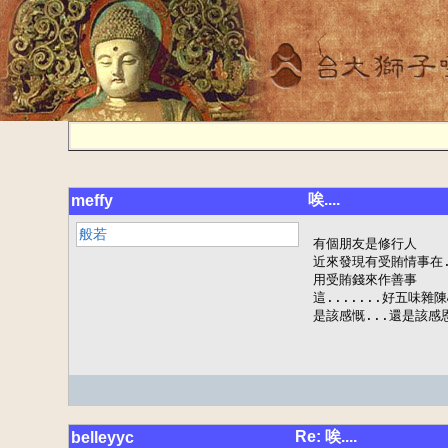
唉....
meffy
般若
有個朋友是修行人

近來發現有受賄情事在..
用受賄錢來作善事

這.......好五味雜陳
是該感慨...還是該感恩
Re: 唉....
belleyyc