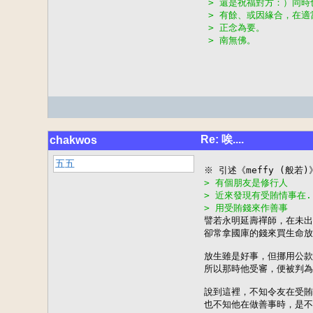
> 還是祝福對方：）同
> 有餘、或因緣合，在
> 正念為要。
> 南無佛。
Re: 唉....
chakwos
五五
> 有個朋友是修行人
> 近來發現有受賄情事在.
> 用受賄錢來作善事

譬若永明延壽禪師，在未
卻常拿國庫的錢來買生命放
放生雖是好事，但挪用公款
所以那時他受審，便被判為
說到這裡，不知令友在受賄
也不知他在做善事時，是不