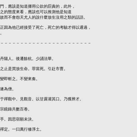
門，應該是知道挪用公款的罰責的，此外，

之的態度來看，應該也可以推測他是知道

故而不會怨天尤人的說什麼放生沒用之類的話語。

正因為他已經接受了死亡，死亡的考驗才得以通過，

。

－－－－－－－－－－－－－－－－－－－－－－－

丹陽人。後遷餘杭。少誦法華。

之止是買放生命。罪當死。引赴市曹。

變即斬之。不變來奏。

遂為僧。

于禪觀中。見觀音。以甘露灌其口。乃獲辨才。

宗鏡錄共數百卷。

手。因思宿願未決。

禪定。一曰萬行修淨土。
