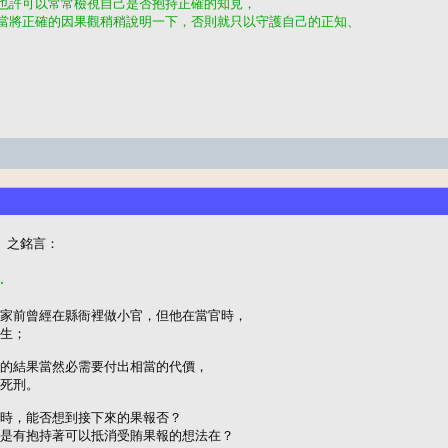
時也許可以常常檢視自己是否抱持正確的知見，
適當將正確的因果觀稍稍說明一下，否則就只以守護自己的正知、
.
出家前曾經在縣衙裡做小官，但他在當官時，

生；

的結果當然必需要付出相當的代價，

死刑。

時，能否想到接下來的果報否？

是有抱持著可以抵消受賄果報的想法在？
