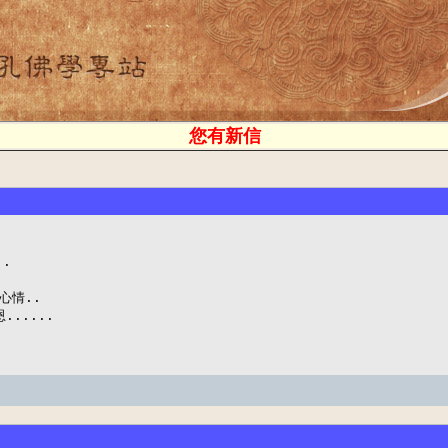
您有新信


心情..

......