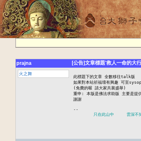
[公告]文章標題'救人一命的大行
prajna
火之舞
此標題下的文章 全數移往talk版

如果對本站祈福壇有興趣 可至sysop
(免費的喔 請大家共襄盛舉)

重申: 本版是佛法求助版 主要是提供
謝謝

--

 只在此山中     雲深不