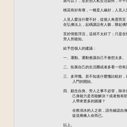
就可以了，至於別人私生活如何，不干我
桃花有好有壞，一種是人緣好，人見人
人見人愛沒什麼不好，從個人角度而言
在弘佛法上，起碼講話有人聽，辦起佛
至於情慾浮沈，這就不太好了；只是在
旁人所能知。

給予您個人的建議：

一、運動。運動會讓自己不會想太多。

二、拓展自己的生活圈或者多看一些有
三、多拜懺。若不知道什麼懺比較好，
    入門的開始。

四、顧念自身。旁人之事不必管，除非
    己身能力是否能解決？或者無有
    人帶來更多的困擾？

    在救溺水的人之前，請先確認自
    徒送兩條人命而已。

以上。
