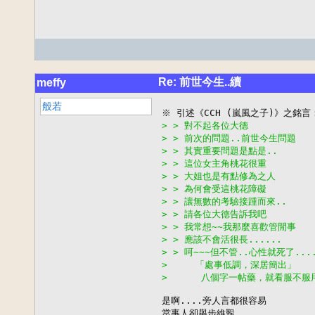
Re: 前世今生..續
meffy
般若
> > 對不起各位大德
> > 前次的問題..前世今生問題
> > 其實重要問題是點是..
> > 這位女主角桃花很重
> > 大姐也是有點修為之人
> > 為何會受這桃花障礙
> > 讓無數的考驗接踵而來..
> > 請各位大德告訴我吧
> > 我常想~~我那麼喜歡管閒事
> > 應該不會活很長......
> > 呵~~~但不管..心性就死了....
>     「處事低調，深居簡出」
>      八個字一帖藥，就看服不
是啊....旁人言都很容易

當事人卻舉步維艱...
