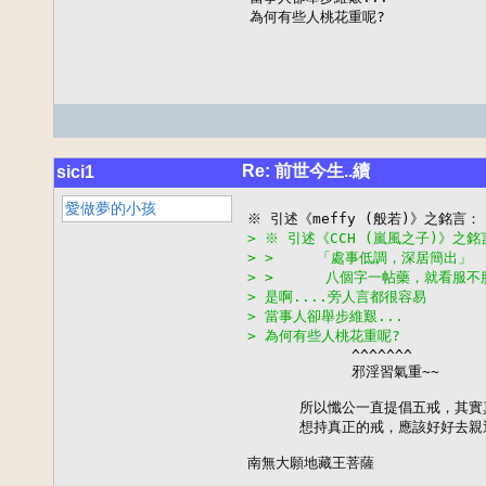
為何有些人桃花重呢?
Re: 前世今生..續
sici1
愛做夢的小孩
> ※ 引述《CCH (嵐風之子)》之銘
> >     「處事低調，深居簡出」
> >      八個字一帖藥，就看服
> 是啊....旁人言都很容易
> 當事人卻舉步維艱...
> 為何有些人桃花重呢?

            ^^^^^^^

            邪淫習氣重~~

      所以懺公一直提倡五戒，其
      想持真正的戒，應該好好去親
南無大願地藏王菩薩