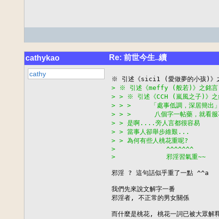
Re: 前世今生..續
cathykao
cathy
> ※ 引述《meffy (般若)》之銘
> > ※ 引述《CCH (嵐風之子)》
> > >     「處事低調，深居簡出
> > >      八個字一帖藥，就
> > 是啊....旁人言都很容易
> > 當事人卻舉步維艱...
> > 為何有些人桃花重呢?
>             ^^^^^^^
>             邪淫習氣重~~
邪淫 ? 這句話似乎重了一點 ^^a

我們先來說文解字一番

邪淫者, 不正常的男女關係

而什麼是桃花, 桃花一詞已被大眾解釋