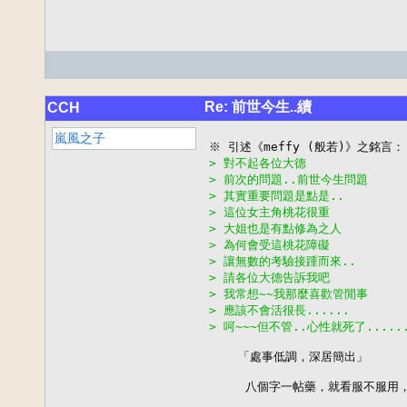
Re: 前世今生..續
CCH
嵐風之子
> 對不起各位大德
> 前次的問題..前世今生問題
> 其實重要問題是點是..
> 這位女主角桃花很重
> 大姐也是有點修為之人
> 為何會受這桃花障礙
> 讓無數的考驗接踵而來..
> 請各位大德告訴我吧
> 我常想~~我那麼喜歡管閒事
> 應該不會活很長......
> 呵~~~但不管..心性就死了......
    「處事低調，深居簡出」

     八個字一帖藥，就看服不服用