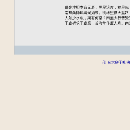
--

佛光注照本命元辰，災星退度，福星臨
南無藥師琉璃光如來。明珠照徹天堂路
人如少水魚，斯有何樂？南無大行普賢王
千處祈求千處應，苦海常作度人舟。南
卍 台大獅子吼