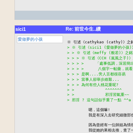
Re: 前世今生..續
sici1
愛做夢的小孩
> ※ 引述《sici1 (愛做夢的小孩
> > ※ 引述《meffy (般若)》之
> > > ※ 引述《CCH (嵐風之子)
> > > >     「處事低調，深居簡
> > > >      八個字一帖藥
> > > 是啊....旁人言都很容易
> > > 當事人卻舉步維艱...
> > > 為何有些人桃花重呢?
> >             ^^^^^^^
> >             邪淫習氣重~~
> 邪淫 ? 這句話似乎重了一點 ^^a
         嗯，這個嘛!

         我是有深入去研究細微
         因為曾經有一位師姐為情
         我從她的果相去推，查