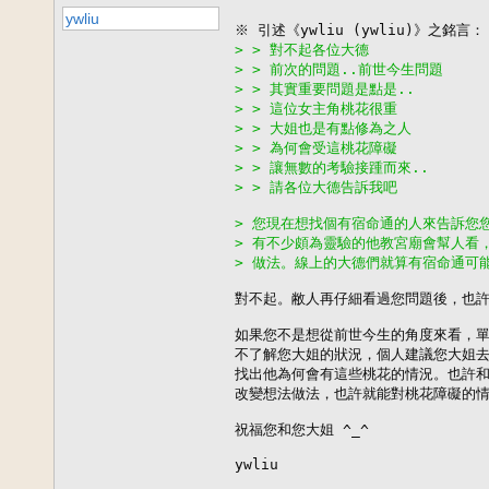
ywliu
> > 對不起各位大德
> > 前次的問題..前世今生問題
> > 其實重要問題是點是..
> > 這位女主角桃花很重
> > 大姐也是有點修為之人
> > 為何會受這桃花障礙
> > 讓無數的考驗接踵而來..
> > 請各位大德告訴我吧
> 您現在想找個有宿命通的人來告訴您
> 有不少頗為靈驗的他教宮廟會幫人看
> 做法。線上的大德們就算有宿命通可
對不起。敝人再仔細看過您問題後，也許
如果您不是想從前世今生的角度來看，單
不了解您大姐的狀況，個人建議您大姐去
找出他為何會有這些桃花的情況。也許和
改變想法做法，也許就能對桃花障礙的情
祝福您和您大姐 ^_^

ywliu