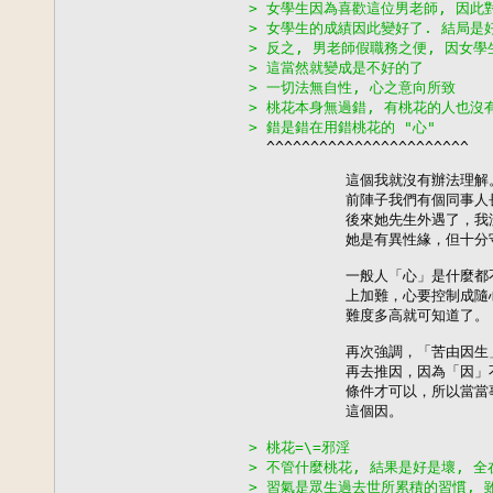
> 女學生因為喜歡這位男老師, 因此
> 女學生的成績因此變好了. 結局是
> 反之, 男老師假職務之便, 因女
> 這當然就變成是不好的了
> 一切法無自性, 心之意向所致
> 桃花本身無過錯, 有桃花的人也沒
> 錯是錯在用錯桃花的 "心"

  ^^^^^^^^^^^^^^^^^^^^^^^

           這個我就沒有辦法理解。
           前陣子我們有個同
           後來她先生外遇了，
           她是有異性緣，但十
           一般人「心」是什
           上加難，心要控制
           難度多高就可知道了。

           再次強調，「苦由
           再去推因，因為「
           條件才可以，所以
           這個因。

> 桃花=\=邪淫
> 不管什麼桃花, 結果是好是壞, 全
> 習氣是眾生過去世所累積的習慣, 