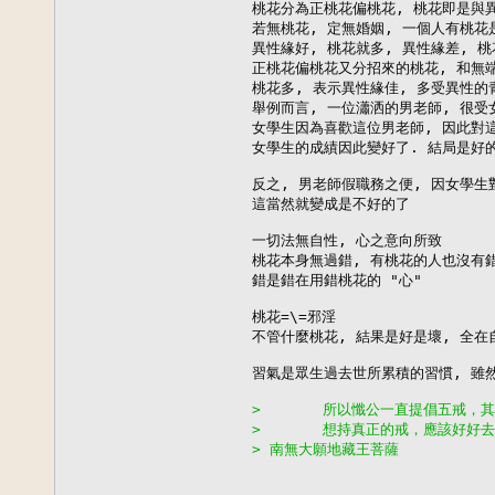
桃花分為正桃花偏桃花, 桃花即是與異
若無桃花, 定無婚姻, 一個人有桃花
異性緣好, 桃花就多, 異性緣差, 桃
正桃花偏桃花又分招來的桃花, 和無端
桃花多, 表示異性緣佳, 多受異性的青
舉例而言, 一位瀟洒的男老師, 很受
女學生因為喜歡這位男老師, 因此對這
女學生的成績因此變好了. 結局是好的
反之, 男老師假職務之便, 因女學生
這當然就變成是不好的了

一切法無自性, 心之意向所致

桃花本身無過錯, 有桃花的人也沒有錯
錯是錯在用錯桃花的 "心"

桃花=\=邪淫

不管什麼桃花, 結果是好是壞, 全在自
習氣是眾生過去世所累積的習慣, 雖然
>       所以懺公一直提倡五戒
>       想持真正的戒，應該好
> 南無大願地藏王菩薩