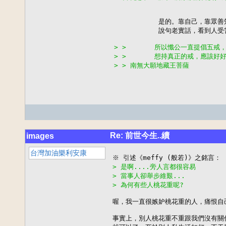
           是的。靠自己，靠眾善
           說句老實話，看到人
> >       所以懺公一直提倡五
> >       想持真正的戒，應該
> > 南無大願地藏王菩薩
Re: 前世今生..續
images
台灣加油樂利安康
> 是啊....旁人言都很容易
> 當事人卻舉步維艱...
> 為何有些人桃花重呢?
喔，我一直很嫉妒桃花重的人，痛恨自己
事實上，別人桃花重不重跟我們沒有關