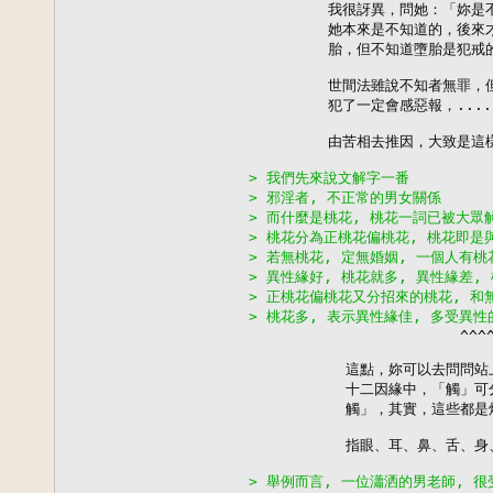
         我很訝異，問她：「妳是
         她本來是不知道的，後
         胎，但不知道墮胎是犯戒
         世間法雖說不知者無罪
         犯了一定會感惡報，.....
         由苦相去推因，大致是這樣
> 我們先來說文解字一番
> 邪淫者, 不正常的男女關係
> 而什麼是桃花, 桃花一詞已被大眾
> 桃花分為正桃花偏桃花, 桃花即是
> 若無桃花, 定無婚姻, 一個人有
> 異性緣好, 桃花就多, 異性緣差,
> 正桃花偏桃花又分招來的桃花, 和
> 桃花多, 表示異性緣佳, 多受異性

                        ^^^^
           這點，妳可以去問問
           十二因緣中，「觸」
           觸」，其實，這些都是煩
           指眼、耳、鼻、舌、
> 舉例而言, 一位瀟洒的男老師, 