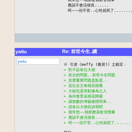
應該不會活很長......

呵~~~但不管..心性就死了........
Re: 前世今生..續
ywliu
ywliu
> 對不起各位大德
> 前次的問題..前世今生問題
> 其實重要問題是點是..
> 這位女主角桃花很重
> 大姐也是有點修為之人
> 為何會受這桃花障礙
> 讓無數的考驗接踵而來..
> 請各位大德告訴我吧
> 我常想~~我那麼喜歡管閒事
> 應該不會活很長......
> 呵~~~但不管..心性就死了........