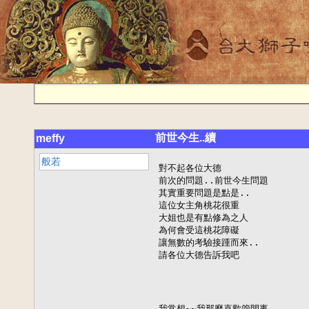
前世今生..續
meffy
般若
對不起各位大德

前次的問題..前世今生問題

其實重要問題是點是..

這位女主角桃花很重

大姐也是有點修為之人

為何會受這桃花障礙

讓無數的考驗接踵而來..

請各位大德告訴我吧

我常想~~我那麼喜歡管閒事
