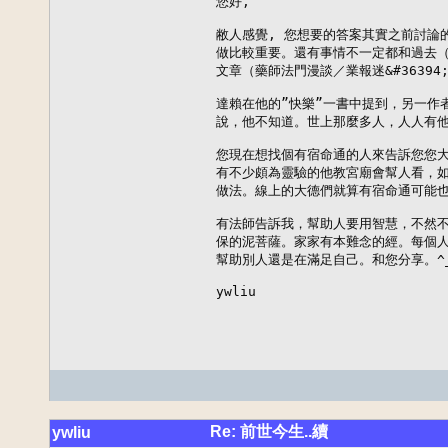
您好,

敝人感覺, 您想要的答案其實之前討論
做比較重要。還有事情不一定都和過去（
文章（藥師法門漫談／業報迷&#36394
達賴在他的”快樂”一書中提到，另一作
說，他不知道。世上那麼多人，人人有他
您現在想找個有宿命通的人來告訴您您大
有不少頗為靈驗的他教宮廟會幫人看，如
做法。線上的大德們就算有宿命通可能也
有法師告訴我，幫助人要用智慧，不然不
保的泥菩薩。家家有本難念的經。每個人
幫助別人還是在滿足自己。和您分享。^_
ywliu
Re: 前世今生..續
ywliu