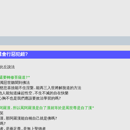
否還會行惡犯錯?
比丘說法

還要轉修菩薩道?"
濁惡世聽聞到佛法

慈悲喜捨能不住涅槃.能再三入世將解脫道的方法

他人能知道緣起性空.不生不滅的自在快樂

心胸不也是我們應該要效法學習的嗎?

是阿羅漢.所以罵阿羅漢是自了漢就等於是罵世尊是自了漢"
笑

漢.那阿羅漢能自稱自己就是佛嗎?

?

者.是兩足尊.是無上聖德者
