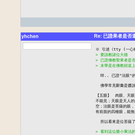
Re: 已證果者是
yhchen
> 要請教諸位大德
> 已證佛教聖果者是
> 末學是在佛教頻道
  咩.. 已證"法眼"
  佛學常見辭彙是醬說
【五眼】　肉眼、天眼
不能見；天眼是天人的
空；法眼是菩薩的眼，
有前面的四種眼，能無
  所以看來是位菩薩了,
> 看到這位樂小乘法