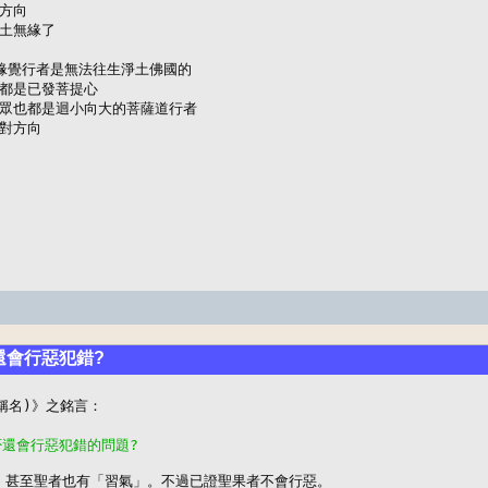
方向

土無緣了

緣覺行者是無法往生淨土佛國的

都是已發菩提心

眾也都是迴小向大的菩薩道行者

對方向

否還會行惡犯錯?
否還會行惡犯錯的問題?
錯，甚至聖者也有「習氣」。不過已證聖果者不會行惡。
