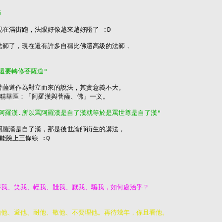
師
現在滿街跑，法眼好像越來越好證了 :D

的法師了，現在還有許多自稱比佛還高級的法師，

麼還要轉修菩薩道"
與菩薩道作為對立而來的說法，其實意義不大。

精華區：「阿羅漢與菩薩、佛」一文。

是阿羅漢.所以罵阿羅漢是自了漢就等於是罵世尊是自了漢"
罵阿羅漢是自了漢，那是後世論師衍生的講法，

臉上三條線 :Q
