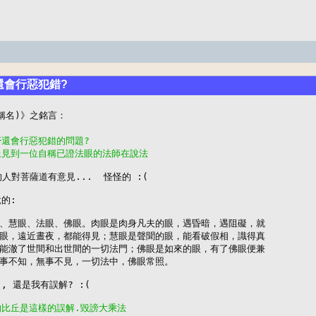
否還會行惡犯錯?
否還會行惡犯錯的問題?
上見到一位自稱已證法眼的法師在說法
的人對菩薩道有意見...  怪怪的 :(

的:

、慧眼、法眼、佛眼。肉眼是肉身凡夫的眼，遇昏暗，遇阻礙，就

眼，遠近晝夜，都能得見；慧眼是聲聞的眼，能看破假相，識得真

能澈了世間和出世間的一切法門；佛眼是如來的眼，有了佛眼便兼

事不知，無事不見，一切法中，佛眼常照。

 還是我有誤解? :(

的比丘是這樣的誤解.毀謗大乘法