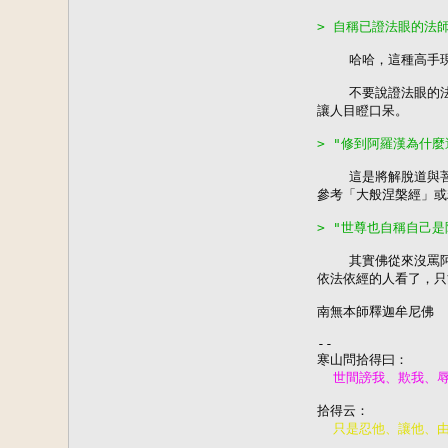
> 自稱已證法眼的法
    哈哈，這種高手
    不要說證法眼
讓人目瞪口呆。

> "修到阿羅漢為什
    這是將解脫道
參考「大般涅槃經」或
> "世尊也自稱自己
    其實佛從來沒
依法依經的人看了，只能
南無本師釋迦牟尼佛

--
