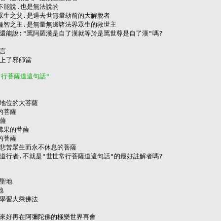
能說.也是無法說的

眾生之父.是過去世無量劫前的大解脫者

種智之主.是無量無邊諸法界眾生的救世主

還能說:"罵阿羅漢是自了漢就等於是罵世尊是自了漢"嗎?

言

上了邪師當

常行菩薩道這句話"
地位的大菩薩

菩薩

薩

果的菩薩

菩薩

悲苦眾生而永不休息的菩薩

道行者.不就是"世世常行菩薩道這句話"的最好註解者嗎?

聖地



學習大乘佛法

來好再在阿彌陀佛的極樂世界再會
