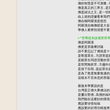
佛的智慧是不可測量.不
佛是真正的三界主.是
佛是諸法之王.是一切
由上述的證據看來我們
佛自稱阿羅漢是慈悲

阿羅漢自稱佛卻是大妄
學佛人要辨別清楚不要
>"世尊從未說過世世

佛是阿羅漢

佛更是菩薩摩訶薩

請不要忘記了佛就是十
是誓渡眾生.方證菩提的
是願眾生同證涅槃的菩
是世間無疾苦.方趨向佛
是放下自我.提起眾生的
是為了救度無量無邊的
這樣永不言休息的菩薩
最後末學要說的是

台灣是正傳大乘佛法的
是屢出聖僧.高僧的福地
我們能在這麼好的環境
應該要珍惜知福

應該要好好用功精進將