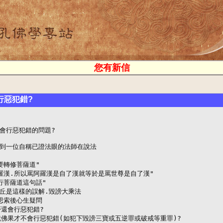
您有新信
行惡犯錯?
會行惡犯錯的問題?

到一位自稱已證法眼的法師在說法

轉修菩薩道"

羅漢.所以罵阿羅漢是自了漢就等於是罵世尊是自了漢"

菩薩道這句話"

丘是這樣的誤解.毀謗大乘法

思索後心生疑問

還會行惡犯錯?

就佛果才不會行惡犯錯(如犯下毀謗三寶或五逆罪或破戒等重罪)?
