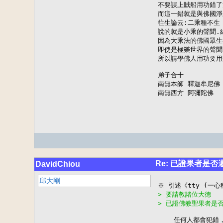
不要誤上賊船用功錯了
而這一錯就是與佛國淨
往生論云:二乘種不生

說的就是小乘的聲聞.
因為大乘法的佛國眾生
即使是極樂世界的聲聞
所以請學佛人用功要用
弟子合十

南無本師 釋迦牟尼佛

南無西方 阿彌陀佛
Re: 已證果者是
DavidChiou
邱大剛
> 要請教諸位大德
> 已證佛教聖果者是
    任何人都會犯