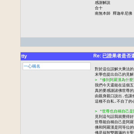
感謝解說

合十

南無本師 釋迦牟尼佛
Re: 已證果者是
tty
一心稱名
對於這位誤解大乘法的
> "修到阿羅漢為什麼

我們今天還能在這個五
真的要感謝諸佛世尊的
由親身親口說出.也讓
這種不自私.不自了的
> "世尊也自稱自己

見到這句話我就覺得好
世尊能自稱自己是阿羅
佛和阿羅漢是同等位的嗎
佛是福智雙圓滿的大聖