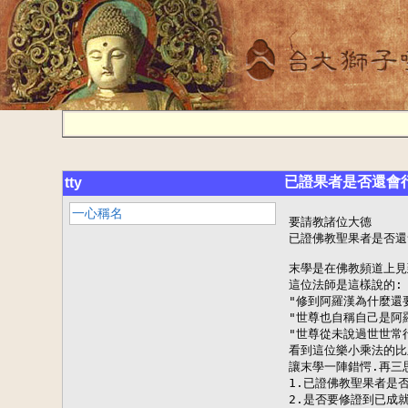
已證果者是否還會
tty
一心稱名
要請教諸位大德

已證佛教聖果者是否還
末學是在佛教頻道上見
這位法師是這樣說的:

"修到阿羅漢為什麼還要
"世尊也自稱自己是阿
"世尊從未說過世世常行
看到這位樂小乘法的比
讓末學一陣錯愕.再三
1.已證佛教聖果者是否
2.是否要修證到已成